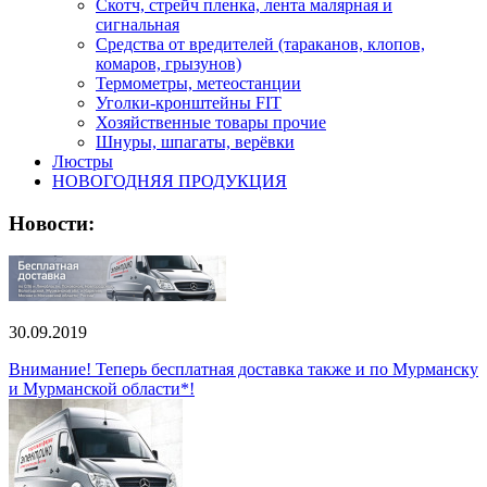
Скотч, стрейч пленка, лента малярная и
сигнальная
Средства от вредителей (тараканов, клопов,
комаров, грызунов)
Термометры, метеостанции
Уголки-кронштейны FIT
Хозяйственные товары прочие
Шнуры, шпагаты, верёвки
Люстры
НОВОГОДНЯЯ ПРОДУКЦИЯ
Новости:
30.09.2019
Внимание! Теперь бесплатная доставка также и по Мурманску
и Мурманской области*!