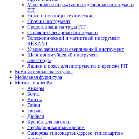
Малярный и штукатурно-отделочный инструмент
FIT
Ножи и ножницы технические
Прочий инструмент
Средства защиты труда FIT
Столярно-слесарный инструмент
Телескопический и магнитный инструмент
REXANT
Ударно-забивной и сверлильный инструмент
Шарнирно-губцевый инструмент
Электроды
Ящики и пояса для инструмента и крепежа FIT
Компьютерные аксессуары
Мебельная фурнитура
Метизы и крепёж
Анкеры
Болты
Винты
Гайки
Гвозди
Дюбели
Крепёж для вагонки
Перфорированный крепёж
Саморезы гипсокартон-дерево, гипсокартон-
металл