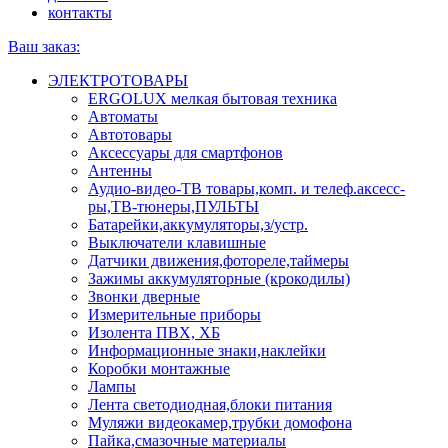
контакты
Ваш заказ:
ЭЛЕКТРОТОВАРЫ
ERGOLUX мелкая бытовая техника
Автоматы
Автотовары
Аксессуары для смартфонов
Антенны
Аудио-видео-ТВ товары,комп. и телеф.аксесс-
ры,ТВ-тюнеры,ПУЛЬТЫ
Батарейки,аккумуляторы,з/устр.
Выключатели клавишные
Датчики движения,фотореле,таймеры
Зажимы аккумуляторные (крокодилы)
Звонки дверные
Измерительные приборы
Изолента ПВХ, ХБ
Информационные знаки,наклейки
Коробки монтажные
Лампы
Лента светодиодная,блоки питания
Муляжи видеокамер,трубки домофона
Пайка,смазочные материалы