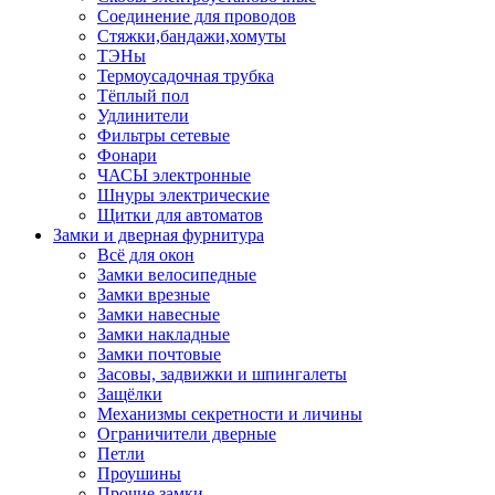
Соединение для проводов
Стяжки,бандажи,хомуты
ТЭНы
Термоусадочная трубка
Тёплый пол
Удлинители
Фильтры сетевые
Фонари
ЧАСЫ электронные
Шнуры электрические
Щитки для автоматов
Замки и дверная фурнитура
Всё для окон
Замки велосипедные
Замки врезные
Замки навесные
Замки накладные
Замки почтовые
Засовы, задвижки и шпингалеты
Защёлки
Механизмы секретности и личины
Ограничители дверные
Петли
Проушины
Прочие замки