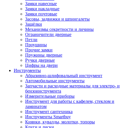
Замки навесные
Замки накладные
Замки почтовые
Засовы, задвижки и шпингалеты
Защёлки
Механизмы секретности и личины
Ограничители дверные
Петли
Проушины
Прочие замки
Пружины дверные
Ручки дверные
Цифры на двери
Инструменты
Абразивно-шлифовальный инструмент
Автомобильные инструменты
Запчасти и расходные материалы для электро- и
бензоинструмента
Измерительные приборы
Инструмент для работы с кафелем, стеклом и
ламинатом
Инструмент сантехника
Инструменты Smartbuy
Киянки, кувалды, молотки, топоры
Круги и диски