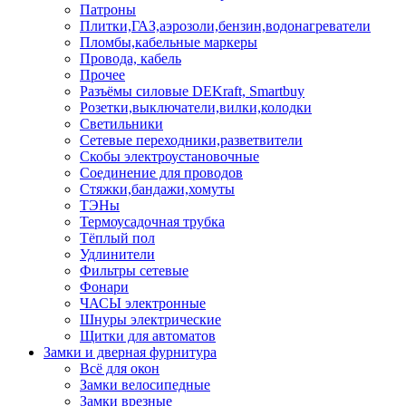
Патроны
Плитки,ГАЗ,аэрозоли,бензин,водонагреватели
Пломбы,кабельные маркеры
Провода, кабель
Прочее
Разъёмы силовые DEKraft, Smartbuy
Розетки,выключатели,вилки,колодки
Светильники
Сетевые переходники,разветвители
Скобы электроустановочные
Соединение для проводов
Стяжки,бандажи,хомуты
ТЭНы
Термоусадочная трубка
Тёплый пол
Удлинители
Фильтры сетевые
Фонари
ЧАСЫ электронные
Шнуры электрические
Щитки для автоматов
Замки и дверная фурнитура
Всё для окон
Замки велосипедные
Замки врезные