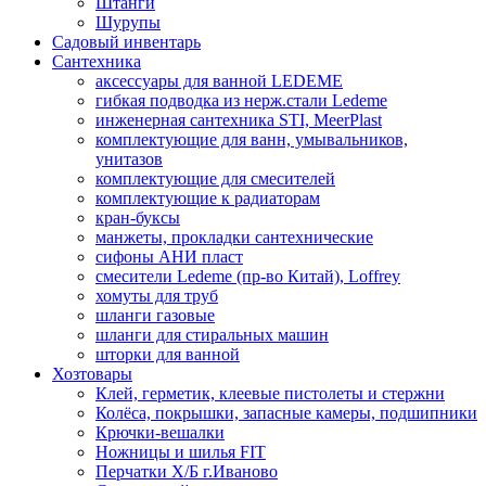
Штанги
Шурупы
Садовый инвентарь
Сантехника
аксессуары для ванной LEDEME
гибкая подводка из нерж.стали Ledeme
инженерная сантехника STI, MeerPlast
комплектующие для ванн, умывальников,
унитазов
комплектующие для смесителей
комплектующие к радиаторам
кран-буксы
манжеты, прокладки сантехнические
сифоны АНИ пласт
смесители Ledeme (пр-во Китай), Loffrey
хомуты для труб
шланги газовые
шланги для стиральных машин
шторки для ванной
Хозтовары
Клей, герметик, клеевые пистолеты и стержни
Колёса, покрышки, запасные камеры, подшипники
Крючки-вешалки
Ножницы и шилья FIT
Перчатки Х/Б г.Иваново