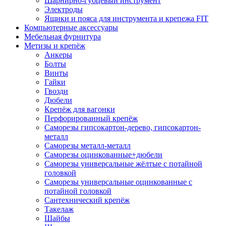
Шарнирно-губцевый инструмент
Электроды
Ящики и пояса для инструмента и крепежа FIT
Компьютерные аксессуары
Мебельная фурнитура
Метизы и крепёж
Анкеры
Болты
Винты
Гайки
Гвозди
Дюбели
Крепёж для вагонки
Перфорированный крепёж
Саморезы гипсокартон-дерево, гипсокартон-
металл
Саморезы металл-металл
Саморезы оцинкованные+дюбели
Саморезы универсальные жёлтые с потайной
головкой
Саморезы универсальные оцинкованные с
потайной головкой
Сантехнический крепёж
Такелаж
Шайбы