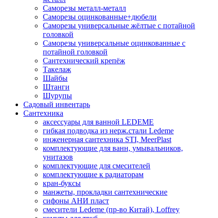
Саморезы металл-металл
Саморезы оцинкованные+дюбели
Саморезы универсальные жёлтые с потайной
головкой
Саморезы универсальные оцинкованные с
потайной головкой
Сантехнический крепёж
Такелаж
Шайбы
Штанги
Шурупы
Садовый инвентарь
Сантехника
аксессуары для ванной LEDEME
гибкая подводка из нерж.стали Ledeme
инженерная сантехника STI, MeerPlast
комплектующие для ванн, умывальников,
унитазов
комплектующие для смесителей
комплектующие к радиаторам
кран-буксы
манжеты, прокладки сантехнические
сифоны АНИ пласт
смесители Ledeme (пр-во Китай), Loffrey