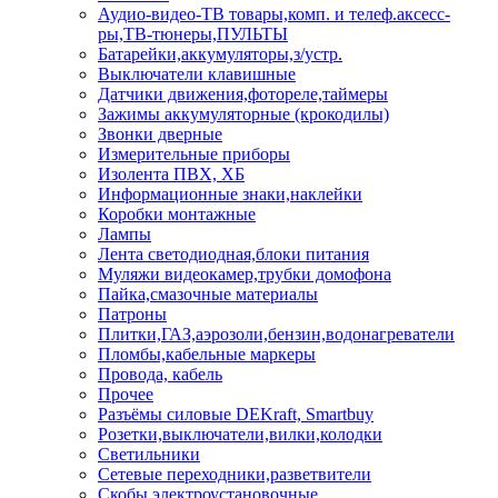
Аудио-видео-ТВ товары,комп. и телеф.аксесс-
ры,ТВ-тюнеры,ПУЛЬТЫ
Батарейки,аккумуляторы,з/устр.
Выключатели клавишные
Датчики движения,фотореле,таймеры
Зажимы аккумуляторные (крокодилы)
Звонки дверные
Измерительные приборы
Изолента ПВХ, ХБ
Информационные знаки,наклейки
Коробки монтажные
Лампы
Лента светодиодная,блоки питания
Муляжи видеокамер,трубки домофона
Пайка,смазочные материалы
Патроны
Плитки,ГАЗ,аэрозоли,бензин,водонагреватели
Пломбы,кабельные маркеры
Провода, кабель
Прочее
Разъёмы силовые DEKraft, Smartbuy
Розетки,выключатели,вилки,колодки
Светильники
Сетевые переходники,разветвители
Скобы электроустановочные