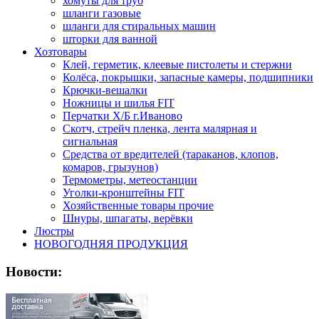
хомуты для труб
шланги газовые
шланги для стиральных машин
шторки для ванной
Хозтовары
Клей, герметик, клеевые пистолеты и стержни
Колёса, покрышки, запасные камеры, подшипники
Крючки-вешалки
Ножницы и шилья FIT
Перчатки Х/Б г.Иваново
Скотч, стрейч пленка, лента малярная и
сигнальная
Средства от вредителей (тараканов, клопов,
комаров, грызунов)
Термометры, метеостанции
Уголки-кронштейны FIT
Хозяйственные товары прочие
Шнуры, шпагаты, верёвки
Люстры
НОВОГОДНЯЯ ПРОДУКЦИЯ
Новости: