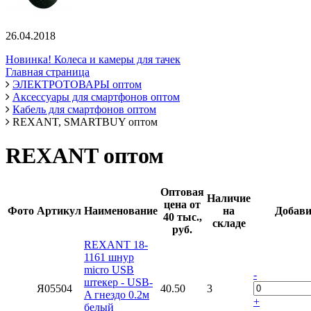
26.04.2018
Новинка! Колеса и камеры для тачек
Главная страница
ЭЛЕКТРОТОВАРЫ оптом
Аксессуары для смартфонов оптом
Кабель для смартфонов оптом
REXANT, SMARTBUY оптом
REXANT оптом
Оптовая
Наличие
цена от
Фото
Артикул
Наименование
на
Добави
40 тыс.,
складе
руб.
REXANT 18-
1161 шнур
micro USB
-
штекер - USB-
Я05504
40.50
3
A гнездо 0.2м
+
белый