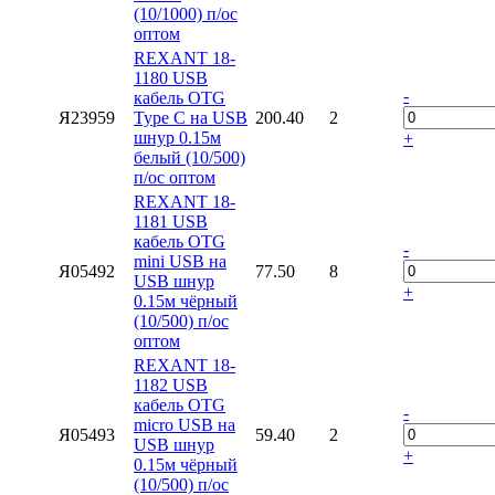
(10/1000) п/ос
оптом
REXANT 18-
1180 USB
-
кабель OTG
Я23959
Type C на USB
200.40
2
шнур 0.15м
+
белый (10/500)
п/ос оптом
REXANT 18-
1181 USB
кабель OTG
-
mini USB на
Я05492
77.50
8
USB шнур
+
0.15м чёрный
(10/500) п/ос
оптом
REXANT 18-
1182 USB
кабель OTG
-
micro USB на
Я05493
59.40
2
USB шнур
+
0.15м чёрный
(10/500) п/ос