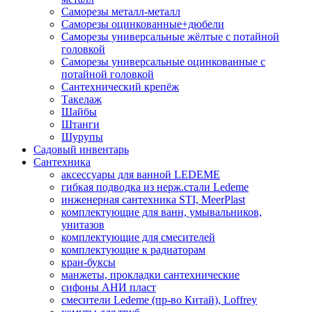
Саморезы металл-металл
Саморезы оцинкованные+дюбели
Саморезы универсальные жёлтые с потайной
головкой
Саморезы универсальные оцинкованные с
потайной головкой
Сантехнический крепёж
Такелаж
Шайбы
Штанги
Шурупы
Садовый инвентарь
Сантехника
аксессуары для ванной LEDEME
гибкая подводка из нерж.стали Ledeme
инженерная сантехника STI, MeerPlast
комплектующие для ванн, умывальников,
унитазов
комплектующие для смесителей
комплектующие к радиаторам
кран-буксы
манжеты, прокладки сантехнические
сифоны АНИ пласт
смесители Ledeme (пр-во Китай), Loffrey