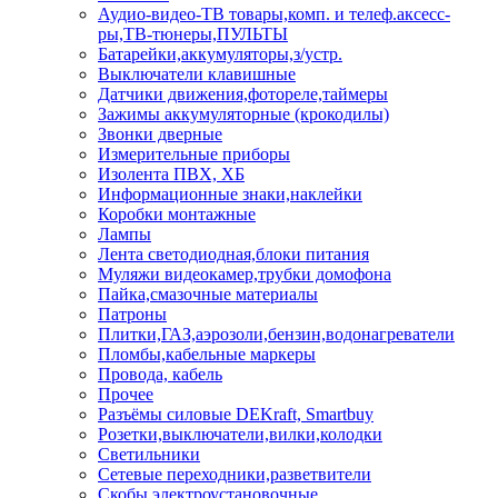
Аудио-видео-ТВ товары,комп. и телеф.аксесс-
ры,ТВ-тюнеры,ПУЛЬТЫ
Батарейки,аккумуляторы,з/устр.
Выключатели клавишные
Датчики движения,фотореле,таймеры
Зажимы аккумуляторные (крокодилы)
Звонки дверные
Измерительные приборы
Изолента ПВХ, ХБ
Информационные знаки,наклейки
Коробки монтажные
Лампы
Лента светодиодная,блоки питания
Муляжи видеокамер,трубки домофона
Пайка,смазочные материалы
Патроны
Плитки,ГАЗ,аэрозоли,бензин,водонагреватели
Пломбы,кабельные маркеры
Провода, кабель
Прочее
Разъёмы силовые DEKraft, Smartbuy
Розетки,выключатели,вилки,колодки
Светильники
Сетевые переходники,разветвители
Скобы электроустановочные