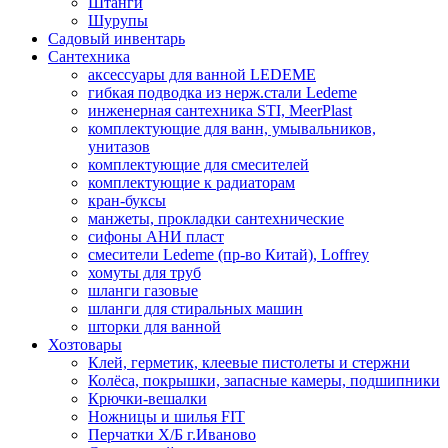
Штанги
Шурупы
Садовый инвентарь
Сантехника
аксессуары для ванной LEDEME
гибкая подводка из нерж.стали Ledeme
инженерная сантехника STI, MeerPlast
комплектующие для ванн, умывальников,
унитазов
комплектующие для смесителей
комплектующие к радиаторам
кран-буксы
манжеты, прокладки сантехнические
сифоны АНИ пласт
смесители Ledeme (пр-во Китай), Loffrey
хомуты для труб
шланги газовые
шланги для стиральных машин
шторки для ванной
Хозтовары
Клей, герметик, клеевые пистолеты и стержни
Колёса, покрышки, запасные камеры, подшипники
Крючки-вешалки
Ножницы и шилья FIT
Перчатки Х/Б г.Иваново