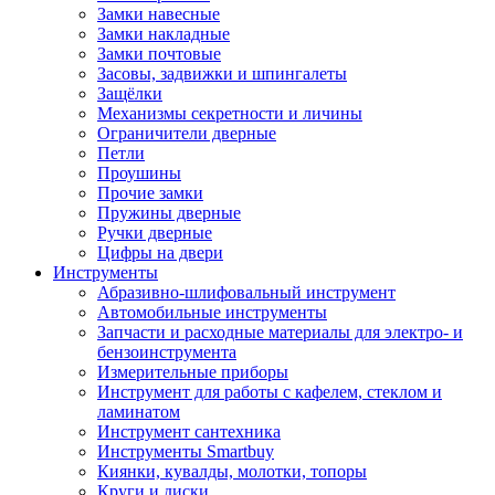
Замки навесные
Замки накладные
Замки почтовые
Засовы, задвижки и шпингалеты
Защёлки
Механизмы секретности и личины
Ограничители дверные
Петли
Проушины
Прочие замки
Пружины дверные
Ручки дверные
Цифры на двери
Инструменты
Абразивно-шлифовальный инструмент
Автомобильные инструменты
Запчасти и расходные материалы для электро- и
бензоинструмента
Измерительные приборы
Инструмент для работы с кафелем, стеклом и
ламинатом
Инструмент сантехника
Инструменты Smartbuy
Киянки, кувалды, молотки, топоры
Круги и диски