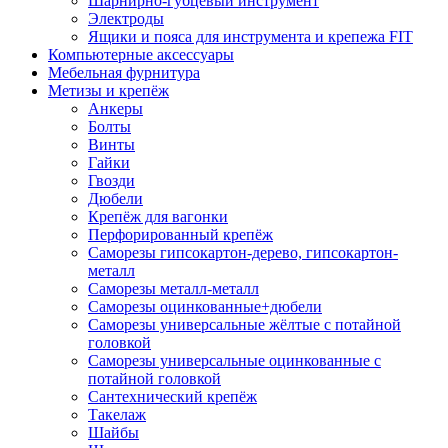
Шарнирно-губцевый инструмент
Электроды
Ящики и пояса для инструмента и крепежа FIT
Компьютерные аксессуары
Мебельная фурнитура
Метизы и крепёж
Анкеры
Болты
Винты
Гайки
Гвозди
Дюбели
Крепёж для вагонки
Перфорированный крепёж
Саморезы гипсокартон-дерево, гипсокартон-
металл
Саморезы металл-металл
Саморезы оцинкованные+дюбели
Саморезы универсальные жёлтые с потайной
головкой
Саморезы универсальные оцинкованные с
потайной головкой
Сантехнический крепёж
Такелаж
Шайбы