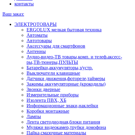
контакты
Ваш заказ:
ЭЛЕКТРОТОВАРЫ
ERGOLUX мелкая бытовая техника
Автоматы
Автотовары
Аксессуары для смартфонов
Антенны
Аудио-видео-ТВ товары,комп. и телеф.аксесс-
ры,ТВ-тюнеры,ПУЛЬТЫ
Батарейки,аккумуляторы,з/устр.
Выключатели клавишные
Датчики движения,фотореле,таймеры
Зажимы аккумуляторные (крокодилы)
Звонки дверные
Измерительные приборы
Изолента ПВХ, ХБ
Информационные знаки,наклейки
Коробки монтажные
Лампы
Лента светодиодная,блоки питания
Муляжи видеокамер,трубки домофона
Пайка,смазочные материалы