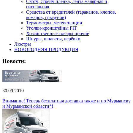
Скотч, стрейч пленка, лента малярная и
сигнальная
Средства от вредителей (тараканов, клопов,
комаров, грызунов)
Термометры, метеостанции
Уголки-кронштейны FIT
Хозяйственные товары прочие
Шнуры, шпагаты, верёвки
Люстры
НОВОГОДНЯЯ ПРОДУКЦИЯ
Новости:
30.09.2019
Внимание! Теперь бесплатная доставка также и по Мурманску
и Мурманской области*!