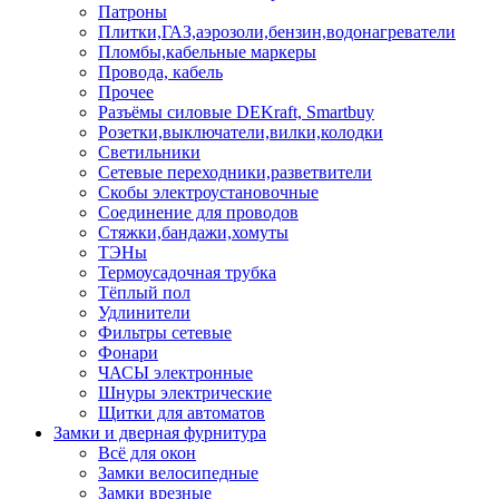
Патроны
Плитки,ГАЗ,аэрозоли,бензин,водонагреватели
Пломбы,кабельные маркеры
Провода, кабель
Прочее
Разъёмы силовые DEKraft, Smartbuy
Розетки,выключатели,вилки,колодки
Светильники
Сетевые переходники,разветвители
Скобы электроустановочные
Соединение для проводов
Стяжки,бандажи,хомуты
ТЭНы
Термоусадочная трубка
Тёплый пол
Удлинители
Фильтры сетевые
Фонари
ЧАСЫ электронные
Шнуры электрические
Щитки для автоматов
Замки и дверная фурнитура
Всё для окон
Замки велосипедные
Замки врезные