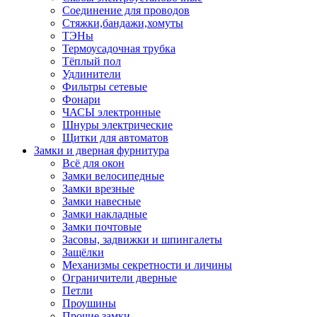
Соединение для проводов
Стяжки,бандажи,хомуты
ТЭНы
Термоусадочная трубка
Тёплый пол
Удлинители
Фильтры сетевые
Фонари
ЧАСЫ электронные
Шнуры электрические
Щитки для автоматов
Замки и дверная фурнитура
Всё для окон
Замки велосипедные
Замки врезные
Замки навесные
Замки накладные
Замки почтовые
Засовы, задвижки и шпингалеты
Защёлки
Механизмы секретности и личины
Ограничители дверные
Петли
Проушины
Прочие замки