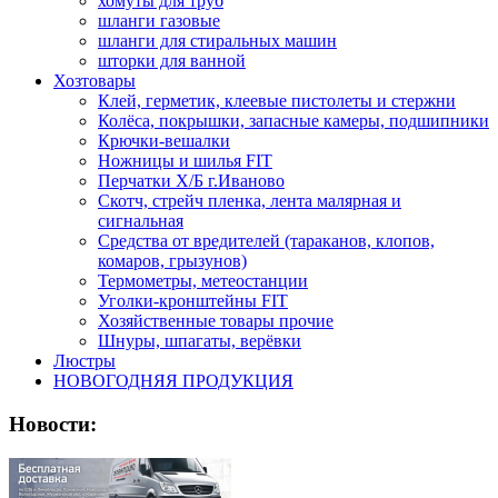
хомуты для труб
шланги газовые
шланги для стиральных машин
шторки для ванной
Хозтовары
Клей, герметик, клеевые пистолеты и стержни
Колёса, покрышки, запасные камеры, подшипники
Крючки-вешалки
Ножницы и шилья FIT
Перчатки Х/Б г.Иваново
Скотч, стрейч пленка, лента малярная и
сигнальная
Средства от вредителей (тараканов, клопов,
комаров, грызунов)
Термометры, метеостанции
Уголки-кронштейны FIT
Хозяйственные товары прочие
Шнуры, шпагаты, верёвки
Люстры
НОВОГОДНЯЯ ПРОДУКЦИЯ
Новости: