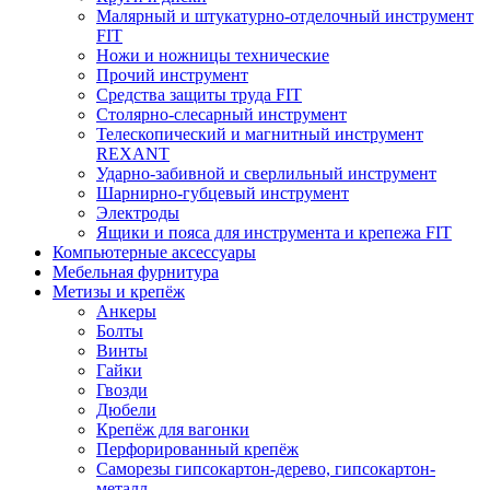
Малярный и штукатурно-отделочный инструмент
FIT
Ножи и ножницы технические
Прочий инструмент
Средства защиты труда FIT
Столярно-слесарный инструмент
Телескопический и магнитный инструмент
REXANT
Ударно-забивной и сверлильный инструмент
Шарнирно-губцевый инструмент
Электроды
Ящики и пояса для инструмента и крепежа FIT
Компьютерные аксессуары
Мебельная фурнитура
Метизы и крепёж
Анкеры
Болты
Винты
Гайки
Гвозди
Дюбели
Крепёж для вагонки
Перфорированный крепёж
Саморезы гипсокартон-дерево, гипсокартон-
металл