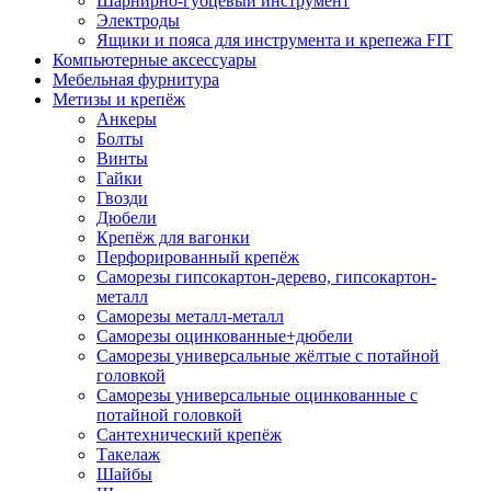
Шарнирно-губцевый инструмент
Электроды
Ящики и пояса для инструмента и крепежа FIT
Компьютерные аксессуары
Мебельная фурнитура
Метизы и крепёж
Анкеры
Болты
Винты
Гайки
Гвозди
Дюбели
Крепёж для вагонки
Перфорированный крепёж
Саморезы гипсокартон-дерево, гипсокартон-
металл
Саморезы металл-металл
Саморезы оцинкованные+дюбели
Саморезы универсальные жёлтые с потайной
головкой
Саморезы универсальные оцинкованные с
потайной головкой
Сантехнический крепёж
Такелаж
Шайбы