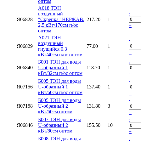
оптом
А018 ТЭН
-
воздушный
Я06828
"Скрепка" НЕРЖАВ.
217.20
1
2,5 кВт/170см п/ос
+
оптом
А021 ТЭН
-
воздушный
Я06829
77.00
1
гнущийся 0,3
+
кВт/40см п/ос оптом
-
Б001 ТЭН для воды
Я06840
U-образный 1
118.70
1
кВт/32см п/ос оптом
+
-
Б005 ТЭН для воды
Я07156
U-образный 1
137.40
1
кВт/60см п/ос оптом
+
-
Б005 ТЭН для воды
Я07158
U-образный 2
131.80
3
кВт/60см оптом
+
-
Б007 ТЭН для воды
Я06846
U-образный 2
155.50
10
кВт/80см оптом
+
-
Б008 ТЭН для воды