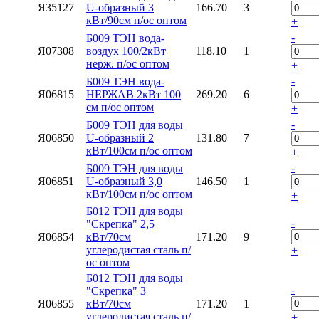
Я35127
U-образный 3
166.70
3
кВт/90см п/ос оптом
+
-
Б009 ТЭН вода-
Я07308
воздух 100/2кВт
118.10
1
нерж. п/ос оптом
+
-
Б009 ТЭН вода-
Я06815
НЕРЖАВ 2кВт 100
269.20
6
см п/ос оптом
+
-
Б009 ТЭН для воды
Я06850
U-образный 2
131.80
7
кВт/100см п/ос оптом
+
-
Б009 ТЭН для воды
Я06851
U-образный 3,0
146.50
1
кВт/100см п/ос оптом
+
Б012 ТЭН для воды
-
"Скрепка" 2,5
Я06854
кВт/70см
171.20
9
углеродистая сталь п/
+
ос оптом
Б012 ТЭН для воды
-
"Скрепка" 3
Я06855
кВт/70см
171.20
1
углеродистая сталь п/
+