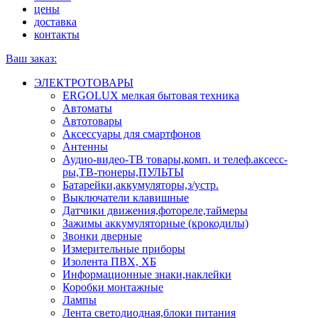
цены
доставка
контакты
Ваш заказ:
ЭЛЕКТРОТОВАРЫ
ERGOLUX мелкая бытовая техника
Автоматы
Автотовары
Аксессуары для смартфонов
Антенны
Аудио-видео-ТВ товары,комп. и телеф.аксесс-
ры,ТВ-тюнеры,ПУЛЬТЫ
Батарейки,аккумуляторы,з/устр.
Выключатели клавишные
Датчики движения,фотореле,таймеры
Зажимы аккумуляторные (крокодилы)
Звонки дверные
Измерительные приборы
Изолента ПВХ, ХБ
Информационные знаки,наклейки
Коробки монтажные
Лампы
Лента светодиодная,блоки питания