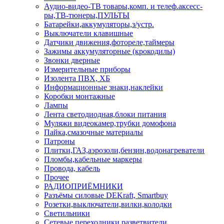
Аудио-видео-ТВ товары,комп. и телеф.аксесс-
ры,ТВ-тюнеры,ПУЛЬТЫ
Батарейки,аккумуляторы,з/устр.
Выключатели клавишные
Датчики движения,фотореле,таймеры
Зажимы аккумуляторные (крокодилы)
Звонки дверные
Измерительные приборы
Изолента ПВХ, ХБ
Информационные знаки,наклейки
Коробки монтажные
Лампы
Лента светодиодная,блоки питания
Муляжи видеокамер,трубки домофона
Пайка,смазочные материалы
Патроны
Плитки,ГАЗ,аэрозоли,бензин,водонагреватели
Пломбы,кабельные маркеры
Провода, кабель
Прочее
РАДИОПРИЁМНИКИ
Разъёмы силовые DEKraft, Smartbuy
Розетки,выключатели,вилки,колодки
Светильники
Сетевые переходники,разветвители