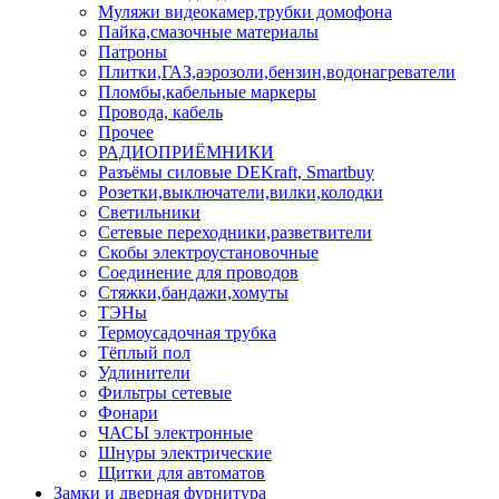
Муляжи видеокамер,трубки домофона
Пайка,смазочные материалы
Патроны
Плитки,ГАЗ,аэрозоли,бензин,водонагреватели
Пломбы,кабельные маркеры
Провода, кабель
Прочее
РАДИОПРИЁМНИКИ
Разъёмы силовые DEKraft, Smartbuy
Розетки,выключатели,вилки,колодки
Светильники
Сетевые переходники,разветвители
Скобы электроустановочные
Соединение для проводов
Стяжки,бандажи,хомуты
ТЭНы
Термоусадочная трубка
Тёплый пол
Удлинители
Фильтры сетевые
Фонари
ЧАСЫ электронные
Шнуры электрические
Щитки для автоматов
Замки и дверная фурнитура