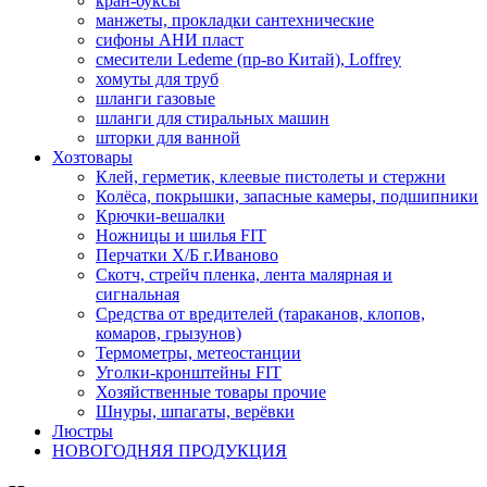
кран-буксы
манжеты, прокладки сантехнические
сифоны АНИ пласт
смесители Ledeme (пр-во Китай), Loffrey
хомуты для труб
шланги газовые
шланги для стиральных машин
шторки для ванной
Хозтовары
Клей, герметик, клеевые пистолеты и стержни
Колёса, покрышки, запасные камеры, подшипники
Крючки-вешалки
Ножницы и шилья FIT
Перчатки Х/Б г.Иваново
Скотч, стрейч пленка, лента малярная и
сигнальная
Средства от вредителей (тараканов, клопов,
комаров, грызунов)
Термометры, метеостанции
Уголки-кронштейны FIT
Хозяйственные товары прочие
Шнуры, шпагаты, верёвки
Люстры
НОВОГОДНЯЯ ПРОДУКЦИЯ