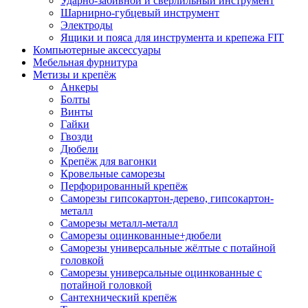
Ударно-забивной и сверлильный инструмент
Шарнирно-губцевый инструмент
Электроды
Ящики и пояса для инструмента и крепежа FIT
Компьютерные аксессуары
Мебельная фурнитура
Метизы и крепёж
Анкеры
Болты
Винты
Гайки
Гвозди
Дюбели
Крепёж для вагонки
Кровельные саморезы
Перфорированный крепёж
Саморезы гипсокартон-дерево, гипсокартон-
металл
Саморезы металл-металл
Саморезы оцинкованные+дюбели
Саморезы универсальные жёлтые с потайной
головкой
Саморезы универсальные оцинкованные с
потайной головкой
Сантехнический крепёж