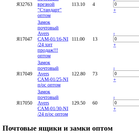
Я32763
врезной
113.10
4
"Стандарт"
+
оптом
Замок
почтовый
-
Avers
Я17047
САМ-01/16-NI
111.00
13
/24 хит
+
продаж!!!
оптом
Замок
-
почтовый
Я17049
Avers
122.80
73
САМ-01/25-NI
+
п/ос оптом
Замок
-
почтовый
Я17050
Avers
129.50
60
САМ-01/30-NI
+
/24 п/ос оптом
Почтовые ящики и замки оптом