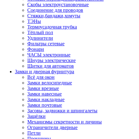
Скобы электроустановочные
Соединение для проводов
Стяжки,бандажи,хомуты
ТЭНы
Термоусадочная трубка
Тёплый пол
Удлинители
Фильтры сетевые
Фонари
ЧАСЫ электронные
Шнуры электрические
Щитки для автоматов
Замки и дверная фурнитура
Всё для окон
Замки велосипедные
Замки врезные
Замки навесные
Замки накладные
Замки почтовые
Засовы, задвижки и шпингалеты
Защёлки
Механизмы секретности и личины
Ограничители дверные
Петли
Проушины