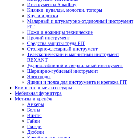
Инструменты Smartbuy
Киянки, кувалды, молотки, топоры
Круги и диски
Малярный и штукатурно-отделочный инструмент
FIT
Ножи и ножницы технические
Прочий инструмент
Средства защиты труда FIT
Столярно-слесарный инструмент
Телескопический и магнитный инструмент
REXANT
Ударно-забивной и сверлильный инструмент
Шарнирно-губцевый инструмент
Электроды
Ящики и пояса для инструмента и крепежа FIT
Компьютерные аксессуары
Мебельная фурнитура
Метизы и крепёж
Анкеры
Болты
Винты
Гайки
Гвозди
Дюбели
Крепёж для вагонки