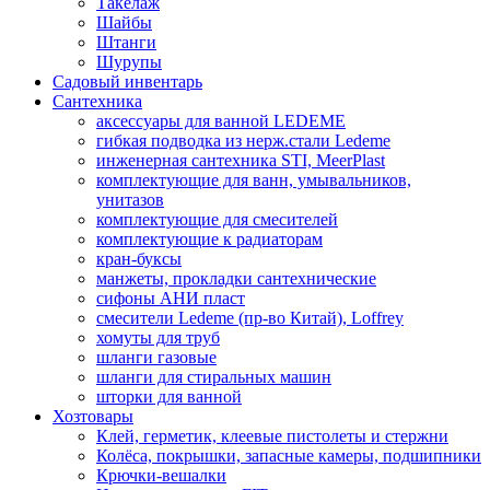
Такелаж
Шайбы
Штанги
Шурупы
Садовый инвентарь
Сантехника
аксессуары для ванной LEDEME
гибкая подводка из нерж.стали Ledeme
инженерная сантехника STI, MeerPlast
комплектующие для ванн, умывальников,
унитазов
комплектующие для смесителей
комплектующие к радиаторам
кран-буксы
манжеты, прокладки сантехнические
сифоны АНИ пласт
смесители Ledeme (пр-во Китай), Loffrey
хомуты для труб
шланги газовые
шланги для стиральных машин
шторки для ванной
Хозтовары
Клей, герметик, клеевые пистолеты и стержни
Колёса, покрышки, запасные камеры, подшипники
Крючки-вешалки