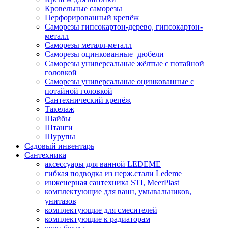
Кровельные саморезы
Перфорированный крепёж
Саморезы гипсокартон-дерево, гипсокартон-
металл
Саморезы металл-металл
Саморезы оцинкованные+дюбели
Саморезы универсальные жёлтые с потайной
головкой
Саморезы универсальные оцинкованные с
потайной головкой
Сантехнический крепёж
Такелаж
Шайбы
Штанги
Шурупы
Садовый инвентарь
Сантехника
аксессуары для ванной LEDEME
гибкая подводка из нерж.стали Ledeme
инженерная сантехника STI, MeerPlast
комплектующие для ванн, умывальников,
унитазов
комплектующие для смесителей
комплектующие к радиаторам