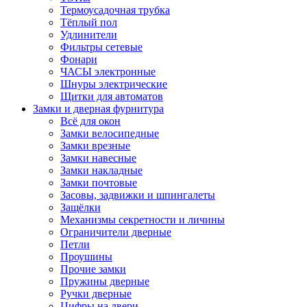
Термоусадочная трубка
Тёплый пол
Удлинители
Фильтры сетевые
Фонари
ЧАСЫ электронные
Шнуры электрические
Щитки для автоматов
Замки и дверная фурнитура
Всё для окон
Замки велосипедные
Замки врезные
Замки навесные
Замки накладные
Замки почтовые
Засовы, задвижки и шпингалеты
Защёлки
Механизмы секретности и личины
Ограничители дверные
Петли
Проушины
Прочие замки
Пружины дверные
Ручки дверные
Цифры на двери