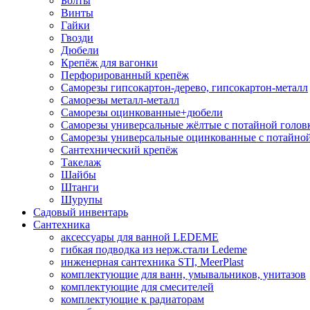
Болты
Винты
Гайки
Гвозди
Дюбели
Крепёж для вагонки
Перфорированный крепёж
Саморезы гипсокартон-дерево, гипсокартон-металл
Саморезы металл-металл
Саморезы оцинкованные+дюбели
Саморезы универсальные жёлтые с потайной голов
Саморезы универсальные оцинкованные с потайной
Сантехнический крепёж
Такелаж
Шайбы
Штанги
Шурупы
Садовый инвентарь
Сантехника
аксессуары для ванной LEDEME
гибкая подводка из нерж.стали Ledeme
инженерная сантехника STI, MeerPlast
комплектующие для ванн, умывальников, унитазов
комплектующие для смесителей
комплектующие к радиаторам