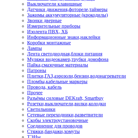
Выключатели клавишные
Датчики движения,фотореле,таймеры
Зажимы аккумуляторные (крокодилы)
Звонки дверные
Измерительные приборы
Изолента ПВХ, ХБ
Информационные знаки,наклейки
Коробки монтажные
Лампы
Лента светодиодная,блоки питания
Муляжи видеокамер,трубки домофона
Пайка,смазочные материалы
Патроны
Плитки,ГАЗ,аэрозоли,бензин,водонагреватели
Пломбы,кабельные маркеры
Провода, кабель
Прочее
Разъёмы силовые DEKraft, Smartbuy
Розетки,выключатели,вилки,колодки
Светильники
Сетевые переходники,разветвители
Скобы электроустановочные
Соединение для проводов
Стяжки,бандажи,хомуты
ТЭНы