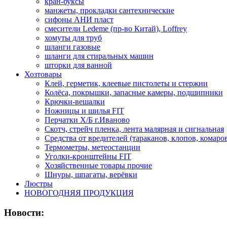
кран-буксы
манжеты, прокладки сантехнические
сифоны АНИ пласт
смесители Ledeme (пр-во Китай), Loffrey
хомуты для труб
шланги газовые
шланги для стиральных машин
шторки для ванной
Хозтовары
Клей, герметик, клеевые пистолеты и стержни
Колёса, покрышки, запасные камеры, подшипники
Крючки-вешалки
Ножницы и шилья FIT
Перчатки Х/Б г.Иваново
Скотч, стрейч пленка, лента малярная и сигнальная
Средства от вредителей (тараканов, клопов, комаро
Термометры, метеостанции
Уголки-кронштейны FIT
Хозяйственные товары прочие
Шнуры, шпагаты, верёвки
Люстры
НОВОГОДНЯЯ ПРОДУКЦИЯ
Новости: