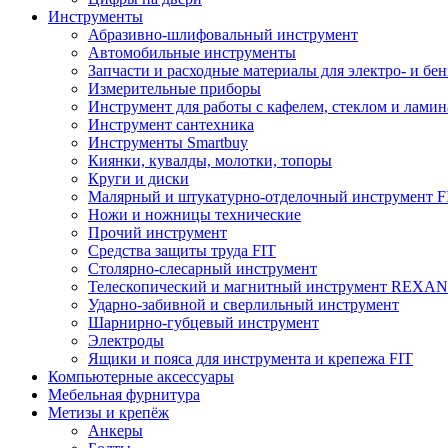
Инструменты
Абразивно-шлифовальный инструмент
Автомобильные инструменты
Запчасти и расходные материалы для электро- и бе
Измерительные приборы
Инструмент для работы с кафелем, стеклом и лами
Инструмент сантехника
Инструменты Smartbuy
Киянки, кувалды, молотки, топоры
Круги и диски
Малярный и штукатурно-отделочный инструмент F
Ножи и ножницы технические
Прочий инструмент
Средства защиты труда FIT
Столярно-слесарный инструмент
Телескопический и магнитный инструмент REXA
Ударно-забивной и сверлильный инструмент
Шарнирно-губцевый инструмент
Электроды
Ящики и пояса для инструмента и крепежа FIT
Компьютерные аксессуары
Мебельная фурнитура
Метизы и крепёж
Анкеры