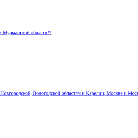
 и Мурманской области*!
 Новгородской, Вологодской областям и Карелии; Москве и Мос