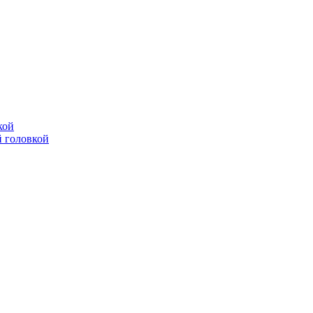
кой
 головкой