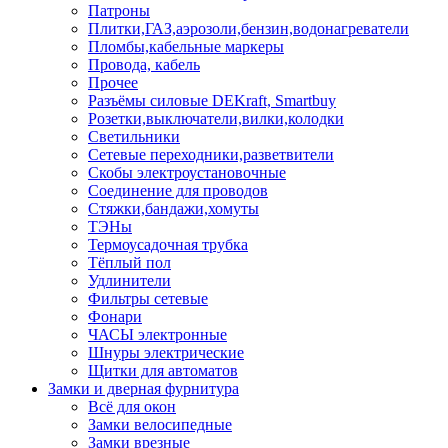
Патроны
Плитки,ГАЗ,аэрозоли,бензин,водонагреватели
Пломбы,кабельные маркеры
Провода, кабель
Прочее
Разъёмы силовые DEKraft, Smartbuy
Розетки,выключатели,вилки,колодки
Светильники
Сетевые переходники,разветвители
Скобы электроустановочные
Соединение для проводов
Стяжки,бандажи,хомуты
ТЭНы
Термоусадочная трубка
Тёплый пол
Удлинители
Фильтры сетевые
Фонари
ЧАСЫ электронные
Шнуры электрические
Щитки для автоматов
Замки и дверная фурнитура
Всё для окон
Замки велосипедные
Замки врезные