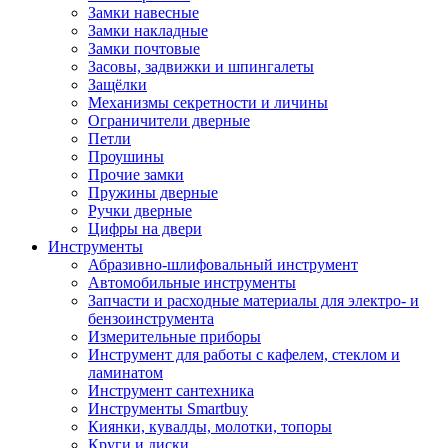
Замки навесные
Замки накладные
Замки почтовые
Засовы, задвижки и шпингалеты
Защёлки
Механизмы секретности и личины
Ограничители дверные
Петли
Проушины
Прочие замки
Пружины дверные
Ручки дверные
Цифры на двери
Инструменты
Абразивно-шлифовальный инструмент
Автомобильные инструменты
Запчасти и расходные материалы для электро- и
бензоинструмента
Измерительные приборы
Инструмент для работы с кафелем, стеклом и
ламинатом
Инструмент сантехника
Инструменты Smartbuy
Киянки, кувалды, молотки, топоры
Круги и диски