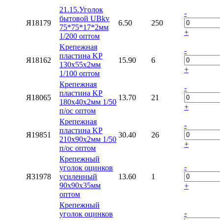
21.15.Уголок
-
бытовой UBkv
Я18179
6.50
250
75*75*17*2мм
+
1/200 оптом
Kрепежная
-
пластина KP
Я18162
15.90
6
130х55х2мм
+
1/100 оптом
Крепежная
-
пластина KP
Я18065
13.70
21
180х40х2мм 1/50
+
п/ос оптом
Крепежная
-
пластина KP
Я19851
30.40
26
210х90х2мм 1/50
+
п/ос оптом
Крепежный
-
уголок оцинков
Я31978
усиленный
13.60
1
90х90х35мм
+
оптом
Крепежный
-
уголок оцинков