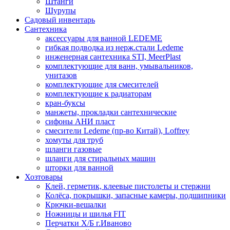
Штанги
Шурупы
Садовый инвентарь
Сантехника
аксессуары для ванной LEDEME
гибкая подводка из нерж.стали Ledeme
инженерная сантехника STI, MeerPlast
комплектующие для ванн, умывальников,
унитазов
комплектующие для смесителей
комплектующие к радиаторам
кран-буксы
манжеты, прокладки сантехнические
сифоны АНИ пласт
смесители Ledeme (пр-во Китай), Loffrey
хомуты для труб
шланги газовые
шланги для стиральных машин
шторки для ванной
Хозтовары
Клей, герметик, клеевые пистолеты и стержни
Колёса, покрышки, запасные камеры, подшипники
Крючки-вешалки
Ножницы и шилья FIT
Перчатки Х/Б г.Иваново