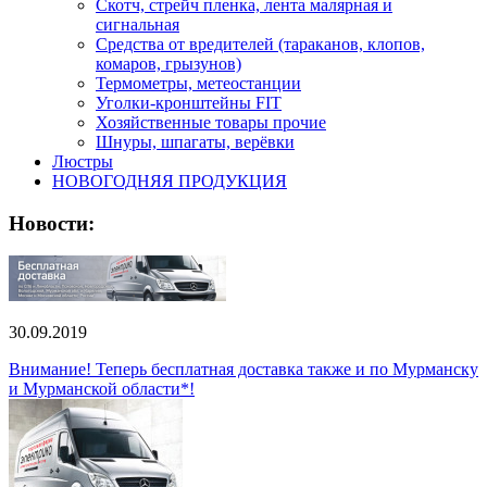
Скотч, стрейч пленка, лента малярная и
сигнальная
Средства от вредителей (тараканов, клопов,
комаров, грызунов)
Термометры, метеостанции
Уголки-кронштейны FIT
Хозяйственные товары прочие
Шнуры, шпагаты, верёвки
Люстры
НОВОГОДНЯЯ ПРОДУКЦИЯ
Новости:
30.09.2019
Внимание! Теперь бесплатная доставка также и по Мурманску
и Мурманской области*!