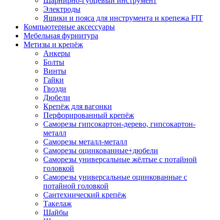
Шарнирно-губцевый инструмент
Электроды
Ящики и пояса для инструмента и крепежа FIT
Компьютерные аксессуары
Мебельная фурнитура
Метизы и крепёж
Анкеры
Болты
Винты
Гайки
Гвозди
Дюбели
Крепёж для вагонки
Перфорированный крепёж
Саморезы гипсокартон-дерево, гипсокартон-
металл
Саморезы металл-металл
Саморезы оцинкованные+дюбели
Саморезы универсальные жёлтые с потайной
головкой
Саморезы универсальные оцинкованные с
потайной головкой
Сантехнический крепёж
Такелаж
Шайбы