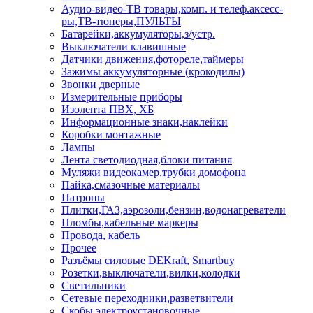
Аудио-видео-ТВ товары,комп. и телеф.аксесс-
ры,ТВ-тюнеры,ПУЛЬТЫ
Батарейки,аккумуляторы,з/устр.
Выключатели клавишные
Датчики движения,фотореле,таймеры
Зажимы аккумуляторные (крокодилы)
Звонки дверные
Измерительные приборы
Изолента ПВХ, ХБ
Информационные знаки,наклейки
Коробки монтажные
Лампы
Лента светодиодная,блоки питания
Муляжи видеокамер,трубки домофона
Пайка,смазочные материалы
Патроны
Плитки,ГАЗ,аэрозоли,бензин,водонагреватели
Пломбы,кабельные маркеры
Провода, кабель
Прочее
Разъёмы силовые DEKraft, Smartbuy
Розетки,выключатели,вилки,колодки
Светильники
Сетевые переходники,разветвители
Скобы электроустановочные