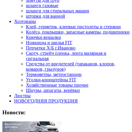
хомуты для труб
шланги газовые
шланги для стиральных машин
шторки для ванной
Хозтовары
Клей, герметик, клеевые пистолеты и стержни
Колёса, покрышки, запасные камеры, подшипники
Крючки-вешалки
Ножницы и шилья FIT
Перчатки Х/Б г.Иваново
Скотч, стрейч пленка, лента малярная и
сигнальная
Средства от вредителей (тараканов, клопов,
комаров, грызунов)
Термометры, метеостанции
Уголки-кронштейны FIT
Хозяйственные товары прочие
Шнуры, шпагаты, верёвки
Люстры
НОВОГОДНЯЯ ПРОДУКЦИЯ
Новости: