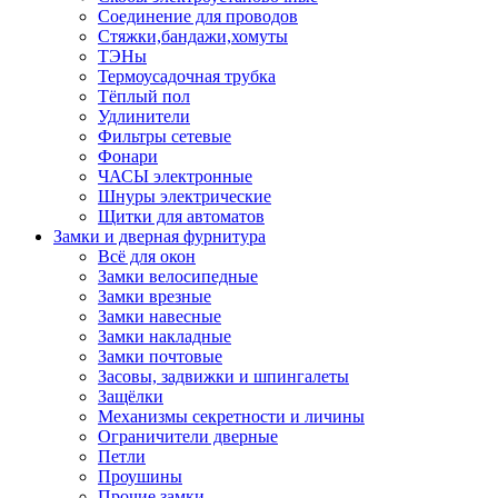
Соединение для проводов
Стяжки,бандажи,хомуты
ТЭНы
Термоусадочная трубка
Тёплый пол
Удлинители
Фильтры сетевые
Фонари
ЧАСЫ электронные
Шнуры электрические
Щитки для автоматов
Замки и дверная фурнитура
Всё для окон
Замки велосипедные
Замки врезные
Замки навесные
Замки накладные
Замки почтовые
Засовы, задвижки и шпингалеты
Защёлки
Механизмы секретности и личины
Ограничители дверные
Петли
Проушины
Прочие замки