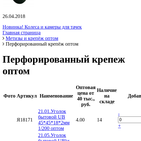
26.04.2018
Новинка! Колеса и камеры для тачек
Главная страница
Метизы и крепёж оптом
Перфорированный крепёж оптом
Перфорированный крепеж
оптом
Оптовая
Наличие
цена от
Фото
Артикул
Наименование
на
Добав
40 тыс.,
складе
руб.
21.01.Уголок
-
бытовой UB
Я18171
4.00
14
45*45*18*2мм
+
1/200 оптом
21.05.Уголок
бытовой UBkr