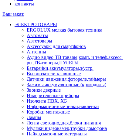
контакты
Ваш заказ:
ЭЛЕКТРОТОВАРЫ
ERGOLUX мелкая бытовая техника
Автоматы
Автотовары
Аксессуары для смартфонов
Антенны
Аудио-видео-ТВ товары,комп. и телеф.аксесс-
ры,ТВ-тюнеры,ПУЛЬТЫ
Батарейки,аккумуляторы,з/устр.
Выключатели клавишные
Датчики движения,фотореле,таймеры
Зажимы аккумуляторные (крокодилы)
Звонки дверные
Измерительные приборы
Изолента ПВХ, ХБ
Информационные знаки,наклейки
Коробки монтажные
Лампы
Лента светодиодная,блоки питания
Муляжи видеокамер,трубки домофона
Пайка,смазочные материалы