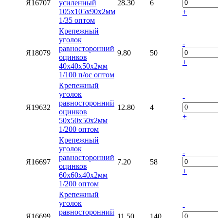
Я16707
усиленный
28.30
6
105х105х90х2мм
+
1/35 оптом
Крепежный
уголок
-
равносторонний
Я18079
9.80
50
оцинков
+
40х40х50х2мм
1/100 п/ос оптом
Крепежный
уголок
-
равносторонний
Я19632
12.80
4
оцинков
+
50х50х50х2мм
1/200 оптом
Крепежный
уголок
-
равносторонний
Я16697
7.20
58
оцинков
+
60х60х40х2мм
1/200 оптом
Крепежный
уголок
-
равносторонний
Я16699
11.50
140