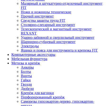
Малярный и штукатурно-отделочный инструмент
FIT
Ножи и ножницы технические
Прочий инструмент
Средства защиты труда FIT
Столярно-слесарный инструмент
Телескопический и магнитный инструмент
REXANT
Ударно-забивной и сверлильный инструмент
Шарнирно-губцевый инструмент
Электроды
Ящики и пояса для инструмента и крепежа FIT
Компьютерные аксессуары
Мебельная фурнитура
Метизы и крепёж
Анкеры
Болты
Винты
Гайки
Гвозди
Дюбели
Крепёж для вагонки
Перфорированный крепёж
Саморезы гипсокартон-дерево, гипсокартон-
металл