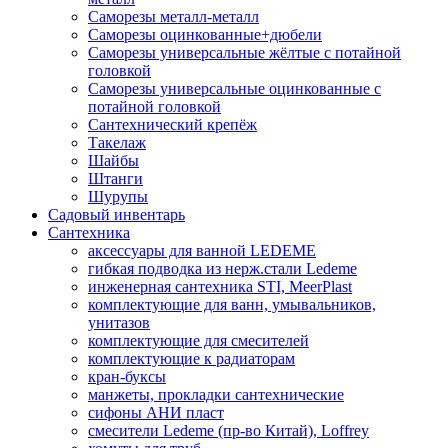
Саморезы металл-металл
Саморезы оцинкованные+дюбели
Саморезы универсальные жёлтые с потайной
головкой
Саморезы универсальные оцинкованные с
потайной головкой
Сантехнический крепёж
Такелаж
Шайбы
Штанги
Шурупы
Садовый инвентарь
Сантехника
аксессуары для ванной LEDEME
гибкая подводка из нерж.стали Ledeme
инженерная сантехника STI, MeerPlast
комплектующие для ванн, умывальников,
унитазов
комплектующие для смесителей
комплектующие к радиаторам
кран-буксы
манжеты, прокладки сантехнические
сифоны АНИ пласт
смесители Ledeme (пр-во Китай), Loffrey