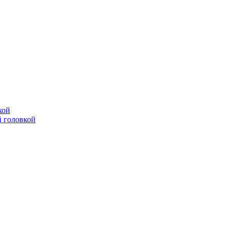
кой
 головкой