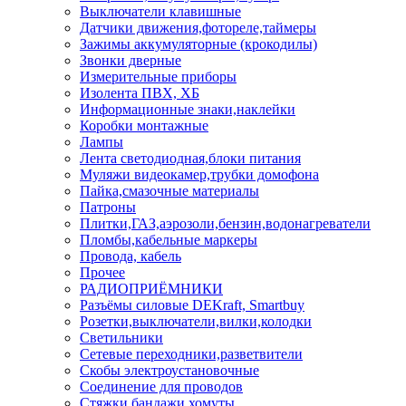
Выключатели клавишные
Датчики движения,фотореле,таймеры
Зажимы аккумуляторные (крокодилы)
Звонки дверные
Измерительные приборы
Изолента ПВХ, ХБ
Информационные знаки,наклейки
Коробки монтажные
Лампы
Лента светодиодная,блоки питания
Муляжи видеокамер,трубки домофона
Пайка,смазочные материалы
Патроны
Плитки,ГАЗ,аэрозоли,бензин,водонагреватели
Пломбы,кабельные маркеры
Провода, кабель
Прочее
РАДИОПРИЁМНИКИ
Разъёмы силовые DEKraft, Smartbuy
Розетки,выключатели,вилки,колодки
Светильники
Сетевые переходники,разветвители
Скобы электроустановочные
Соединение для проводов
Стяжки,бандажи,хомуты