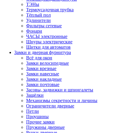
ТЭНы
Термоусадочная трубка
Тёплый пол
Удлинители
Фильтры сетевые
Фонари
ЧАСЫ электронные
Шнуры электрические
Щитки для автоматов
Замки и дверная фурнитура
Всё для окон
Замки велосипедные
Замки врезные
Замки навесные
Замки накладные
Замки почтовые
Засовы, задвижки и шпингалеты
Защёлки
Механизмы секретности и личины
Ограничители дверные
Петли
Проушины
Прочие замки
Пружины дверные
Ручки дверные