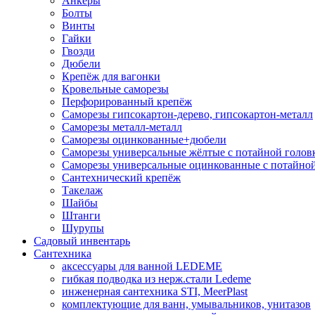
Анкеры
Болты
Винты
Гайки
Гвозди
Дюбели
Крепёж для вагонки
Кровельные саморезы
Перфорированный крепёж
Саморезы гипсокартон-дерево, гипсокартон-металл
Саморезы металл-металл
Саморезы оцинкованные+дюбели
Саморезы универсальные жёлтые с потайной голов
Саморезы универсальные оцинкованные с потайной
Сантехнический крепёж
Такелаж
Шайбы
Штанги
Шурупы
Садовый инвентарь
Сантехника
аксессуары для ванной LEDEME
гибкая подводка из нерж.стали Ledeme
инженерная сантехника STI, MeerPlast
комплектующие для ванн, умывальников, унитазов