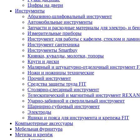
Цифры на двери
Инструменты
Абразивно-шлифовальный инструмент
Автомобильные инструменты
Запчасти и расходные материалы для электро- и бе
Измерительные приборы
Инструмент для работы с кафелем, стеклом и лами
Инструмент сантехника
Инструменты Smartbuy
Киянки, кувалды, молотки, топоры
Круги и диски
Малярный и штукатурно-отделочный инструмент F
Ножи и ножницы технические
Прочий инструмент
Средства защиты труда FIT
Столярно-слесарный инструмент
Телескопический и магнитный инструмент REXA
Ударно-забивной и сверлильный инструмент
Шарнирно-губцевый инструмент
Электроды
Ящики и пояса для инструмента и крепежа FIT
Компьютерные аксессуары
Мебельная фурнитура
Метизы и крепёж