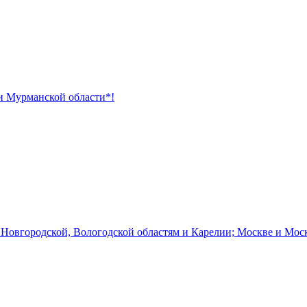
 и Мурманской области*!
 Новгородской, Вологодской областям и Карелии; Москве и Мос