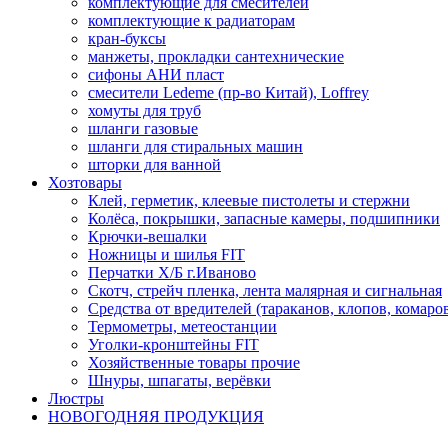
комплектующие для смесителей
комплектующие к радиаторам
кран-буксы
манжеты, прокладки сантехнические
сифоны АНИ пласт
смесители Ledeme (пр-во Китай), Loffrey
хомуты для труб
шланги газовые
шланги для стиральных машин
шторки для ванной
Хозтовары
Клей, герметик, клеевые пистолеты и стержни
Колёса, покрышки, запасные камеры, подшипники
Крючки-вешалки
Ножницы и шилья FIT
Перчатки Х/Б г.Иваново
Скотч, стрейч пленка, лента малярная и сигнальная
Средства от вредителей (тараканов, клопов, комаро
Термометры, метеостанции
Уголки-кронштейны FIT
Хозяйственные товары прочие
Шнуры, шпагаты, верёвки
Люстры
НОВОГОДНЯЯ ПРОДУКЦИЯ