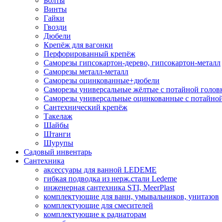
Болты
Винты
Гайки
Гвозди
Дюбели
Крепёж для вагонки
Перфорированный крепёж
Саморезы гипсокартон-дерево, гипсокартон-металл
Саморезы металл-металл
Саморезы оцинкованные+дюбели
Саморезы универсальные жёлтые с потайной голов
Саморезы универсальные оцинкованные с потайной
Сантехнический крепёж
Такелаж
Шайбы
Штанги
Шурупы
Садовый инвентарь
Сантехника
аксессуары для ванной LEDEME
гибкая подводка из нерж.стали Ledeme
инженерная сантехника STI, MeerPlast
комплектующие для ванн, умывальников, унитазов
комплектующие для смесителей
комплектующие к радиаторам