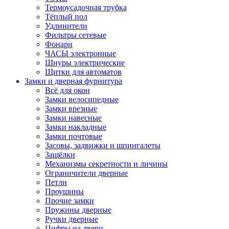
Термоусадочная трубка
Тёплый пол
Удлинители
Фильтры сетевые
Фонари
ЧАСЫ электронные
Шнуры электрические
Щитки для автоматов
Замки и дверная фурнитура
Всё для окон
Замки велосипедные
Замки врезные
Замки навесные
Замки накладные
Замки почтовые
Засовы, задвижки и шпингалеты
Защёлки
Механизмы секретности и личины
Ограничители дверные
Петли
Проушины
Прочие замки
Пружины дверные
Ручки дверные
Цифры на двери