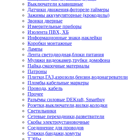
Выключатели клавишные
Датчики движения,фотореле,таймеры
Зажимы аккумуляторные (крокодилы)
Звонки дверные
Измерительные приборы
Изолента ПВХ, ХБ
Информационные знаки,наклейки
Коробки монтажные
Лампы
Лента светодиодная,блоки питания
Муляжи видеокамер,трубки домофона
Пайка,смазочные материалы
Патроны
Плитки,ГАЗ,аэрозоли,бензин,водонагреватели
Пломбы,кабельные маркеры
Провода, кабель
Прочее
Разъёмы силовые DEKraft, Smartbuy
Розетки,выключатели,вилки,колодки
Светильники
Сетевые переходники,разветвители
Скобы электроустановочные
Соединение для проводов
Стяжки,бандажи,хомуты
ТЭНы