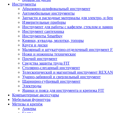
Инструменты
Абразивно-шлифовальный инструмент
Автомобильные инструменты
Запчасти и расходные материалы для электро- и бе
Измерительные приборы
Инструмент для работы с кафелем, стеклом и лами
Инструмент сантехника
Инструменты Smartbuy
Киянки, кувалды, молотки, топоры
Круги и диски
Малярный и штукатурно-отделочный инструмент F
Ножи и ножницы технические
Прочий инструмент
Средства защиты труда FIT
Столярно-слесарный инструмент
Телескопический и магнитный инструмент REXA
Ударно-забивной и сверлильный инструмент
Шарнирно-губцевый инструмент
Электроды
Ящики и пояса для инструмента и крепежа FIT
Компьютерные аксессуары
Мебельная фурнитура
Метизы и крепёж
Анкеры