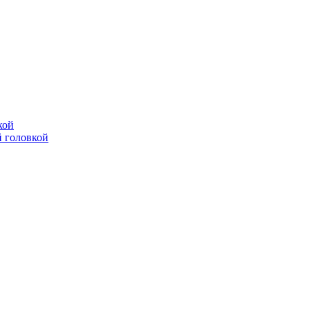
кой
 головкой