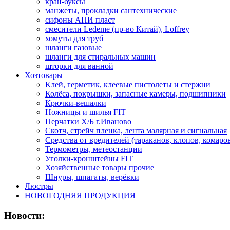
кран-буксы
манжеты, прокладки сантехнические
сифоны АНИ пласт
смесители Ledeme (пр-во Китай), Loffrey
хомуты для труб
шланги газовые
шланги для стиральных машин
шторки для ванной
Хозтовары
Клей, герметик, клеевые пистолеты и стержни
Колёса, покрышки, запасные камеры, подшипники
Крючки-вешалки
Ножницы и шилья FIT
Перчатки Х/Б г.Иваново
Скотч, стрейч пленка, лента малярная и сигнальная
Средства от вредителей (тараканов, клопов, комаро
Термометры, метеостанции
Уголки-кронштейны FIT
Хозяйственные товары прочие
Шнуры, шпагаты, верёвки
Люстры
НОВОГОДНЯЯ ПРОДУКЦИЯ
Новости: