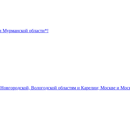
 и Мурманской области*!
 Новгородской, Вологодской областям и Карелии; Москве и Мос