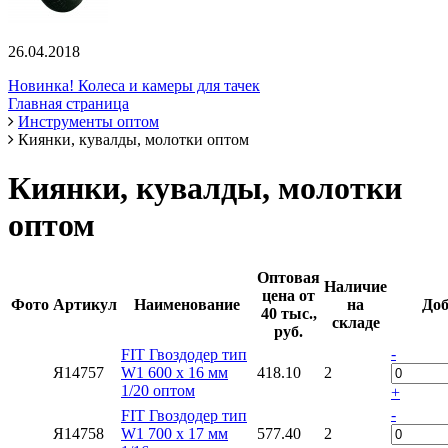
26.04.2018
Новинка! Колеса и камеры для тачек
Главная страница
Инструменты оптом
Киянки, кувалды, молотки оптом
Киянки, кувалды, молотки
оптом
Оптовая
Наличие
цена от
Фото
Артикул
Наименование
на
Доб
40 тыс.,
складе
руб.
-
FIT Гвоздодер тип
Я14757
W1 600 х 16 мм
418.10
2
1/20 оптом
+
-
FIT Гвоздодер тип
Я14758
W1 700 х 17 мм
577.40
2