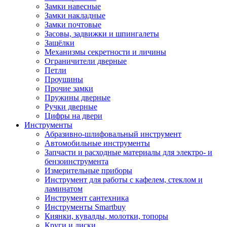
Замки навесные
Замки накладные
Замки почтовые
Засовы, задвижки и шпингалеты
Защёлки
Механизмы секретности и личины
Ограничители дверные
Петли
Проушины
Прочие замки
Пружины дверные
Ручки дверные
Цифры на двери
Инструменты
Абразивно-шлифовальный инструмент
Автомобильные инструменты
Запчасти и расходные материалы для электро- и
бензоинструмента
Измерительные приборы
Инструмент для работы с кафелем, стеклом и
ламинатом
Инструмент сантехника
Инструменты Smartbuy
Киянки, кувалды, молотки, топоры
Круги и диски