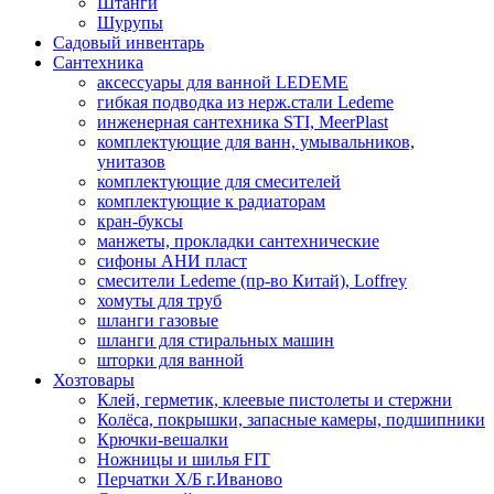
Штанги
Шурупы
Садовый инвентарь
Сантехника
аксессуары для ванной LEDEME
гибкая подводка из нерж.стали Ledeme
инженерная сантехника STI, MeerPlast
комплектующие для ванн, умывальников,
унитазов
комплектующие для смесителей
комплектующие к радиаторам
кран-буксы
манжеты, прокладки сантехнические
сифоны АНИ пласт
смесители Ledeme (пр-во Китай), Loffrey
хомуты для труб
шланги газовые
шланги для стиральных машин
шторки для ванной
Хозтовары
Клей, герметик, клеевые пистолеты и стержни
Колёса, покрышки, запасные камеры, подшипники
Крючки-вешалки
Ножницы и шилья FIT
Перчатки Х/Б г.Иваново