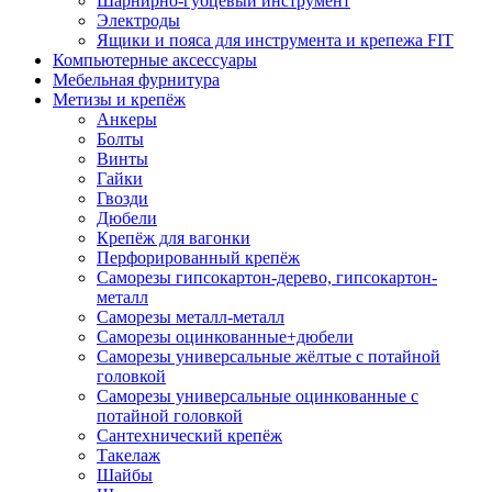
Шарнирно-губцевый инструмент
Электроды
Ящики и пояса для инструмента и крепежа FIT
Компьютерные аксессуары
Мебельная фурнитура
Метизы и крепёж
Анкеры
Болты
Винты
Гайки
Гвозди
Дюбели
Крепёж для вагонки
Перфорированный крепёж
Саморезы гипсокартон-дерево, гипсокартон-
металл
Саморезы металл-металл
Саморезы оцинкованные+дюбели
Саморезы универсальные жёлтые с потайной
головкой
Саморезы универсальные оцинкованные с
потайной головкой
Сантехнический крепёж
Такелаж
Шайбы