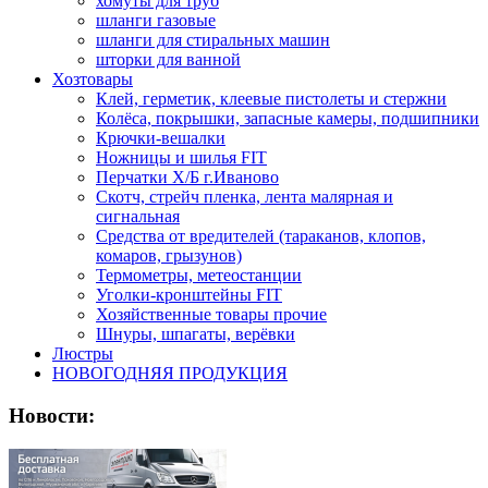
хомуты для труб
шланги газовые
шланги для стиральных машин
шторки для ванной
Хозтовары
Клей, герметик, клеевые пистолеты и стержни
Колёса, покрышки, запасные камеры, подшипники
Крючки-вешалки
Ножницы и шилья FIT
Перчатки Х/Б г.Иваново
Скотч, стрейч пленка, лента малярная и
сигнальная
Средства от вредителей (тараканов, клопов,
комаров, грызунов)
Термометры, метеостанции
Уголки-кронштейны FIT
Хозяйственные товары прочие
Шнуры, шпагаты, верёвки
Люстры
НОВОГОДНЯЯ ПРОДУКЦИЯ
Новости: