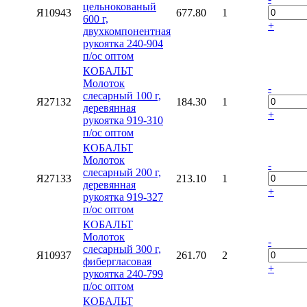
цельнокованый
Я10943
677.80
1
600 г,
+
двухкомпонентная
рукоятка 240-904
п/ос оптом
КОБАЛЬТ
Молоток
-
слесарный 100 г,
Я27132
184.30
1
деревянная
+
рукоятка 919-310
п/ос оптом
КОБАЛЬТ
Молоток
-
слесарный 200 г,
Я27133
213.10
1
деревянная
+
рукоятка 919-327
п/ос оптом
КОБАЛЬТ
Молоток
-
слесарный 300 г,
Я10937
261.70
2
фибергласовая
+
рукоятка 240-799
п/ос оптом
КОБАЛЬТ