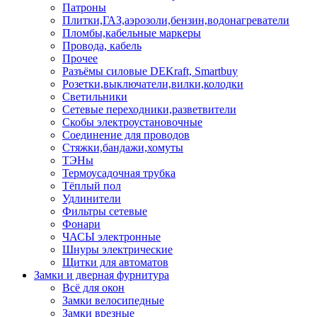
Патроны
Плитки,ГАЗ,аэрозоли,бензин,водонагреватели
Пломбы,кабельные маркеры
Провода, кабель
Прочее
Разъёмы силовые DEKraft, Smartbuy
Розетки,выключатели,вилки,колодки
Светильники
Сетевые переходники,разветвители
Скобы электроустановочные
Соединение для проводов
Стяжки,бандажи,хомуты
ТЭНы
Термоусадочная трубка
Тёплый пол
Удлинители
Фильтры сетевые
Фонари
ЧАСЫ электронные
Шнуры электрические
Щитки для автоматов
Замки и дверная фурнитура
Всё для окон
Замки велосипедные
Замки врезные