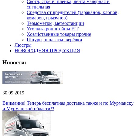
Скотч, стрейч пленка, лента малярная и
сигнальная
Средства от вредителей (тараканов, клопов,
комаров, грызунов)
Термометры, метеостанции
Уголки-кронштейны FIT
Хозяйственные товары прочие
Шнуры, шпагаты, верёвки
Люстры
НОВОГОДНЯЯ ПРОДУКЦИЯ
Новости:
30.09.2019
Внимание! Теперь бесплатная доставка также и по Мурманску
и Мурманской области*!