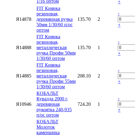
1/16 оптом
+
FIT Киянка
-
резиновая,
Я14878
деревянная ручка
135.70
2
50мм 1/30/60 п/ос
+
оптом
FIT Киянка
-
резиновая,
Я14888
металлическая
135.70
1
ручка Профи 50мм
+
1/30/60 оптом
FIT Киянка
-
резиновая,
Я14885
металлическая
208.10
2
ручка Профи 55мм
+
1/30/60 оптом
КОБАЛЬТ
-
Кувалда 2000 г,
Я10946
деревянная
724.20
1
рукоятка 240-935
+
п/ос оптом
КОБАЛЬТ
Молоток
каменщика
-