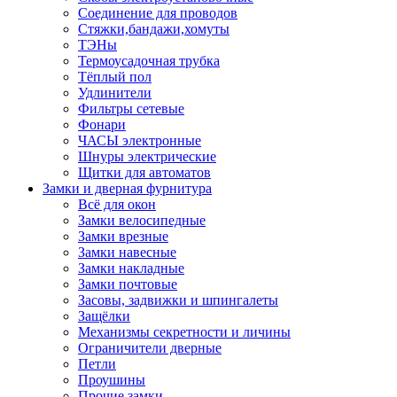
Соединение для проводов
Стяжки,бандажи,хомуты
ТЭНы
Термоусадочная трубка
Тёплый пол
Удлинители
Фильтры сетевые
Фонари
ЧАСЫ электронные
Шнуры электрические
Щитки для автоматов
Замки и дверная фурнитура
Всё для окон
Замки велосипедные
Замки врезные
Замки навесные
Замки накладные
Замки почтовые
Засовы, задвижки и шпингалеты
Защёлки
Механизмы секретности и личины
Ограничители дверные
Петли
Проушины
Прочие замки