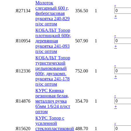
Молоток
-
слесарный 600 г,
Я27134
356.50
1
фибергласовая
+
рукоятка 240-829
п/ос оптом
КОБАЛЬТ Топор
-
плотницкий 600г,
Я10954
деревянная
507.90
1
рукоятка 241-093
+
п/ос оптом
КОБАЛЬТ Топор
туристический
-
цельнокованый
Я12336
752.00
1
600г, двухкомп.
+
рукоятка 241-178
п/ос оптом
КУРС Киянка
-
резиновая белая,
Я14876
металлич ручка
354.70
1
65мм 1/6/24 п/ост
+
оптом
КУРС Топор с
-
усиленной
Я15620
стеклопластиковой
488.70
1