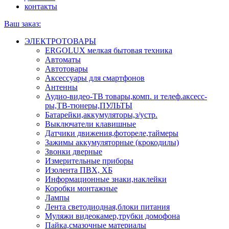
контакты
Ваш заказ:
ЭЛЕКТРОТОВАРЫ
ERGOLUX мелкая бытовая техника
Автоматы
Автотовары
Аксессуары для смартфонов
Антенны
Аудио-видео-ТВ товары,комп. и телеф.аксесс-
ры,ТВ-тюнеры,ПУЛЬТЫ
Батарейки,аккумуляторы,з/устр.
Выключатели клавишные
Датчики движения,фотореле,таймеры
Зажимы аккумуляторные (крокодилы)
Звонки дверные
Измерительные приборы
Изолента ПВХ, ХБ
Информационные знаки,наклейки
Коробки монтажные
Лампы
Лента светодиодная,блоки питания
Муляжи видеокамер,трубки домофона
Пайка,смазочные материалы