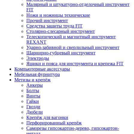
Малярный и штукатурно-отделочный инструмент
FIT
Ножи и ножницы технические
Прочий инструмент
Средства защиты труда FIT
Столярно-слесарный инструмент
Телескопический и магнитный инструмент
REXANT
Ударно-забивной и сверлильный инструмент
Шарнирно-губцевый инструмент
Электроды
Ящики и пояса для инструмента и крепежа FIT
Компьютерные аксессуары
Мебельная фурнитура
Метизы и крепёж
Анкеры
Болты
Винты
Гайки
Гвозди
Дюбели
Крепёж для вагонки
Перфорированный крепёж
Саморезы гипсокартон-дерево, гипсокартон-
металл