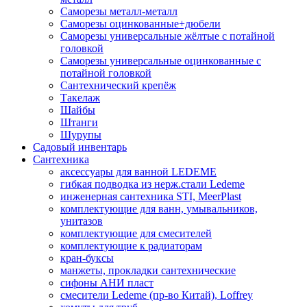
Саморезы металл-металл
Саморезы оцинкованные+дюбели
Саморезы универсальные жёлтые с потайной
головкой
Саморезы универсальные оцинкованные с
потайной головкой
Сантехнический крепёж
Такелаж
Шайбы
Штанги
Шурупы
Садовый инвентарь
Сантехника
аксессуары для ванной LEDEME
гибкая подводка из нерж.стали Ledeme
инженерная сантехника STI, MeerPlast
комплектующие для ванн, умывальников,
унитазов
комплектующие для смесителей
комплектующие к радиаторам
кран-буксы
манжеты, прокладки сантехнические
сифоны АНИ пласт
смесители Ledeme (пр-во Китай), Loffrey