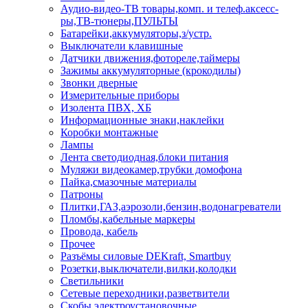
Аудио-видео-ТВ товары,комп. и телеф.аксесс-
ры,ТВ-тюнеры,ПУЛЬТЫ
Батарейки,аккумуляторы,з/устр.
Выключатели клавишные
Датчики движения,фотореле,таймеры
Зажимы аккумуляторные (крокодилы)
Звонки дверные
Измерительные приборы
Изолента ПВХ, ХБ
Информационные знаки,наклейки
Коробки монтажные
Лампы
Лента светодиодная,блоки питания
Муляжи видеокамер,трубки домофона
Пайка,смазочные материалы
Патроны
Плитки,ГАЗ,аэрозоли,бензин,водонагреватели
Пломбы,кабельные маркеры
Провода, кабель
Прочее
Разъёмы силовые DEKraft, Smartbuy
Розетки,выключатели,вилки,колодки
Светильники
Сетевые переходники,разветвители
Скобы электроустановочные