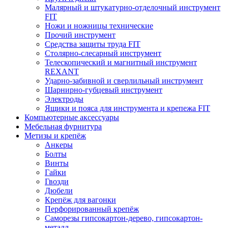
Малярный и штукатурно-отделочный инструмент
FIT
Ножи и ножницы технические
Прочий инструмент
Средства защиты труда FIT
Столярно-слесарный инструмент
Телескопический и магнитный инструмент
REXANT
Ударно-забивной и сверлильный инструмент
Шарнирно-губцевый инструмент
Электроды
Ящики и пояса для инструмента и крепежа FIT
Компьютерные аксессуары
Мебельная фурнитура
Метизы и крепёж
Анкеры
Болты
Винты
Гайки
Гвозди
Дюбели
Крепёж для вагонки
Перфорированный крепёж
Саморезы гипсокартон-дерево, гипсокартон-
металл