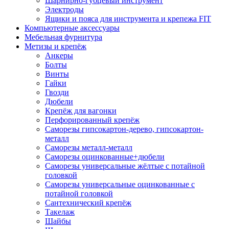
Шарнирно-губцевый инструмент
Электроды
Ящики и пояса для инструмента и крепежа FIT
Компьютерные аксессуары
Мебельная фурнитура
Метизы и крепёж
Анкеры
Болты
Винты
Гайки
Гвозди
Дюбели
Крепёж для вагонки
Перфорированный крепёж
Саморезы гипсокартон-дерево, гипсокартон-
металл
Саморезы металл-металл
Саморезы оцинкованные+дюбели
Саморезы универсальные жёлтые с потайной
головкой
Саморезы универсальные оцинкованные с
потайной головкой
Сантехнический крепёж
Такелаж
Шайбы