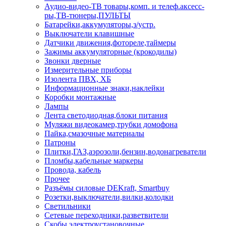
Аудио-видео-ТВ товары,комп. и телеф.аксесс-
ры,ТВ-тюнеры,ПУЛЬТЫ
Батарейки,аккумуляторы,з/устр.
Выключатели клавишные
Датчики движения,фотореле,таймеры
Зажимы аккумуляторные (крокодилы)
Звонки дверные
Измерительные приборы
Изолента ПВХ, ХБ
Информационные знаки,наклейки
Коробки монтажные
Лампы
Лента светодиодная,блоки питания
Муляжи видеокамер,трубки домофона
Пайка,смазочные материалы
Патроны
Плитки,ГАЗ,аэрозоли,бензин,водонагреватели
Пломбы,кабельные маркеры
Провода, кабель
Прочее
Разъёмы силовые DEKraft, Smartbuy
Розетки,выключатели,вилки,колодки
Светильники
Сетевые переходники,разветвители
Скобы электроустановочные