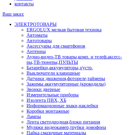
контакты
Ваш заказ:
ЭЛЕКТРОТОВАРЫ
ERGOLUX мелкая бытовая техника
Автоматы
Автотовары
Аксессуары для смартфонов
Антенны
Аудио-видео-ТВ товары,комп. и телеф.аксесс-
ры,ТВ-тюнеры,ПУЛЬТЫ
Батарейки,аккумуляторы,з/устр.
Выключатели клавишные
Датчики движения,фотореле,таймеры
Зажимы аккумуляторные (крокодилы)
Звонки дверные
Измерительные приборы
Изолента ПВХ, ХБ
Информационные знаки,наклейки
Коробки монтажные
Лампы
Лента светодиодная,блоки питания
Муляжи видеокамер,трубки домофона
Пайка,смазочные материалы