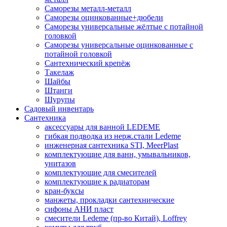
Саморезы металл-металл
Саморезы оцинкованные+дюбели
Саморезы универсальные жёлтые с потайной
головкой
Саморезы универсальные оцинкованные с
потайной головкой
Сантехнический крепёж
Такелаж
Шайбы
Штанги
Шурупы
Садовый инвентарь
Сантехника
аксессуары для ванной LEDEME
гибкая подводка из нерж.стали Ledeme
инженерная сантехника STI, MeerPlast
комплектующие для ванн, умывальников,
унитазов
комплектующие для смесителей
комплектующие к радиаторам
кран-буксы
манжеты, прокладки сантехнические
сифоны АНИ пласт
смесители Ledeme (пр-во Китай), Loffrey