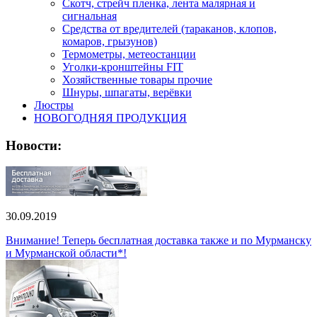
Скотч, стрейч пленка, лента малярная и
сигнальная
Средства от вредителей (тараканов, клопов,
комаров, грызунов)
Термометры, метеостанции
Уголки-кронштейны FIT
Хозяйственные товары прочие
Шнуры, шпагаты, верёвки
Люстры
НОВОГОДНЯЯ ПРОДУКЦИЯ
Новости:
30.09.2019
Внимание! Теперь бесплатная доставка также и по Мурманску
и Мурманской области*!