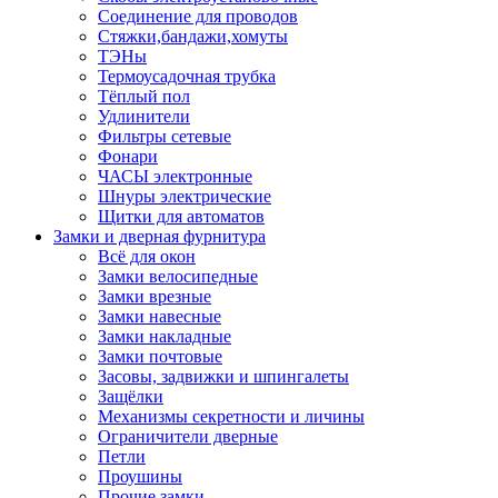
Соединение для проводов
Стяжки,бандажи,хомуты
ТЭНы
Термоусадочная трубка
Тёплый пол
Удлинители
Фильтры сетевые
Фонари
ЧАСЫ электронные
Шнуры электрические
Щитки для автоматов
Замки и дверная фурнитура
Всё для окон
Замки велосипедные
Замки врезные
Замки навесные
Замки накладные
Замки почтовые
Засовы, задвижки и шпингалеты
Защёлки
Механизмы секретности и личины
Ограничители дверные
Петли
Проушины
Прочие замки