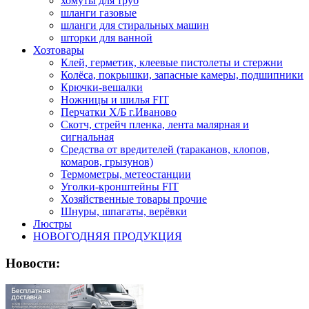
хомуты для труб
шланги газовые
шланги для стиральных машин
шторки для ванной
Хозтовары
Клей, герметик, клеевые пистолеты и стержни
Колёса, покрышки, запасные камеры, подшипники
Крючки-вешалки
Ножницы и шилья FIT
Перчатки Х/Б г.Иваново
Скотч, стрейч пленка, лента малярная и
сигнальная
Средства от вредителей (тараканов, клопов,
комаров, грызунов)
Термометры, метеостанции
Уголки-кронштейны FIT
Хозяйственные товары прочие
Шнуры, шпагаты, верёвки
Люстры
НОВОГОДНЯЯ ПРОДУКЦИЯ
Новости: