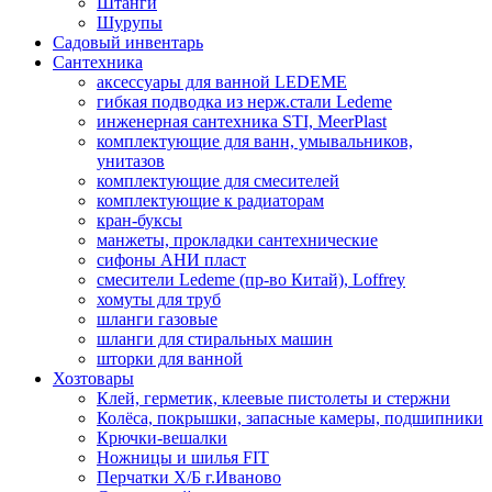
Штанги
Шурупы
Садовый инвентарь
Сантехника
аксессуары для ванной LEDEME
гибкая подводка из нерж.стали Ledeme
инженерная сантехника STI, MeerPlast
комплектующие для ванн, умывальников,
унитазов
комплектующие для смесителей
комплектующие к радиаторам
кран-буксы
манжеты, прокладки сантехнические
сифоны АНИ пласт
смесители Ledeme (пр-во Китай), Loffrey
хомуты для труб
шланги газовые
шланги для стиральных машин
шторки для ванной
Хозтовары
Клей, герметик, клеевые пистолеты и стержни
Колёса, покрышки, запасные камеры, подшипники
Крючки-вешалки
Ножницы и шилья FIT
Перчатки Х/Б г.Иваново