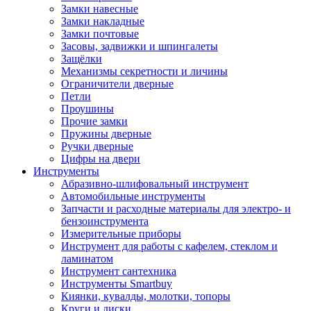
Замки навесные
Замки накладные
Замки почтовые
Засовы, задвижки и шпингалеты
Защёлки
Механизмы секретности и личины
Ограничители дверные
Петли
Проушины
Прочие замки
Пружины дверные
Ручки дверные
Цифры на двери
Инструменты
Абразивно-шлифовальный инструмент
Автомобильные инструменты
Запчасти и расходные материалы для электро- и
бензоинструмента
Измерительные приборы
Инструмент для работы с кафелем, стеклом и
ламинатом
Инструмент сантехника
Инструменты Smartbuy
Киянки, кувалды, молотки, топоры
Круги и диски