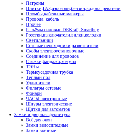
Патроны
Плитки,ГАЗ,аэрозоли,бензин,водонагреватели
Пломбы,кабельные маркеры
Провода, кабель
Прочее
Разъёмы силовые DEKraft, Smartbuy
Розетки,выключатели,вилки,колодки
Светильники
Сетевые переходники,разветвители
Скобы электроустановочные
Соединение для проводов
Стяжки,бандажи,хомуты
ТЭНы
Термоусадочная трубка
Тёплый пол
Удлинители
Фильтры сетевые
Фонари
ЧАСЫ электронные
Шнуры электрические
Щитки для автоматов
Замки и дверная фурнитура
Всё для окон
Замки велосипедные
Замки врезные