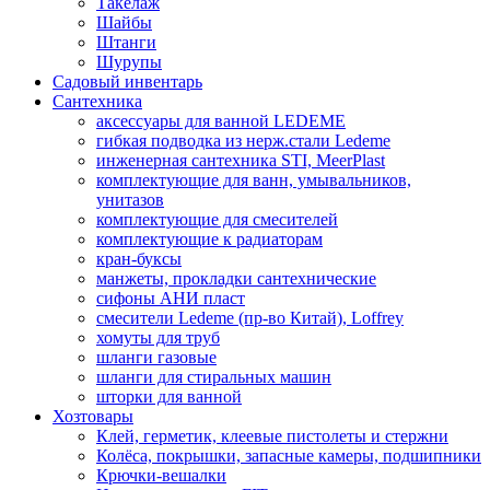
Такелаж
Шайбы
Штанги
Шурупы
Садовый инвентарь
Сантехника
аксессуары для ванной LEDEME
гибкая подводка из нерж.стали Ledeme
инженерная сантехника STI, MeerPlast
комплектующие для ванн, умывальников,
унитазов
комплектующие для смесителей
комплектующие к радиаторам
кран-буксы
манжеты, прокладки сантехнические
сифоны АНИ пласт
смесители Ledeme (пр-во Китай), Loffrey
хомуты для труб
шланги газовые
шланги для стиральных машин
шторки для ванной
Хозтовары
Клей, герметик, клеевые пистолеты и стержни
Колёса, покрышки, запасные камеры, подшипники
Крючки-вешалки