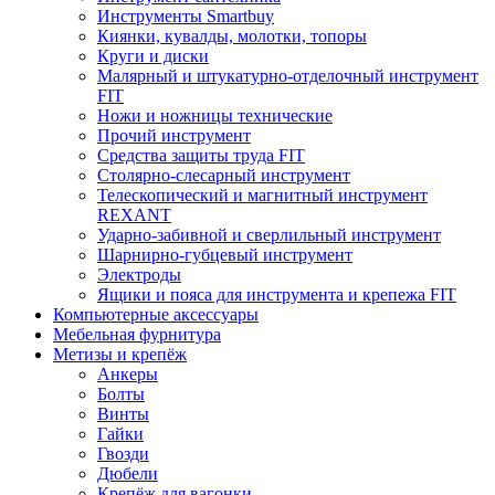
Инструменты Smartbuy
Киянки, кувалды, молотки, топоры
Круги и диски
Малярный и штукатурно-отделочный инструмент
FIT
Ножи и ножницы технические
Прочий инструмент
Средства защиты труда FIT
Столярно-слесарный инструмент
Телескопический и магнитный инструмент
REXANT
Ударно-забивной и сверлильный инструмент
Шарнирно-губцевый инструмент
Электроды
Ящики и пояса для инструмента и крепежа FIT
Компьютерные аксессуары
Мебельная фурнитура
Метизы и крепёж
Анкеры
Болты
Винты
Гайки
Гвозди
Дюбели
Крепёж для вагонки