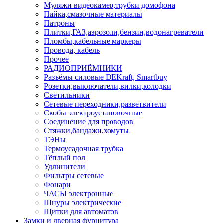
Муляжи видеокамер,трубки домофона
Пайка,смазочные материалы
Патроны
Плитки,ГАЗ,аэрозоли,бензин,водонагреватели
Пломбы,кабельные маркеры
Провода, кабель
Прочее
РАДИОПРИЁМНИКИ
Разъёмы силовые DEKraft, Smartbuy
Розетки,выключатели,вилки,колодки
Светильники
Сетевые переходники,разветвители
Скобы электроустановочные
Соединение для проводов
Стяжки,бандажи,хомуты
ТЭНы
Термоусадочная трубка
Тёплый пол
Удлинители
Фильтры сетевые
Фонари
ЧАСЫ электронные
Шнуры электрические
Щитки для автоматов
Замки и дверная фурнитура