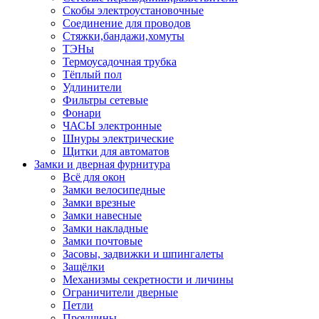
Скобы электроустановочные
Соединение для проводов
Стяжки,бандажи,хомуты
ТЭНы
Термоусадочная трубка
Тёплый пол
Удлинители
Фильтры сетевые
Фонари
ЧАСЫ электронные
Шнуры электрические
Щитки для автоматов
Замки и дверная фурнитура
Всё для окон
Замки велосипедные
Замки врезные
Замки навесные
Замки накладные
Замки почтовые
Засовы, задвижки и шпингалеты
Защёлки
Механизмы секретности и личины
Ограничители дверные
Петли
Проушины