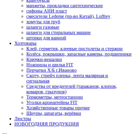
кран-буксы
манжеты, прокладки сантехнические
сифоны АНИ пласт
смесители Ledeme (пр-во Китай), Loffrey
хомуты для труб
шланги газовые
шланги для стиральных машин
шторки для ванной
Хозтовары
Клей, герметик, клеевые пистолеты и стержни
Колёса, покрышки, запасные камеры, подшипники
Крючки-вешалки
Ножницы и шилья FIT
Перчатки Х/Б г.Иваново
Скотч, стрейч пленка, лента малярная и
сигнальная
Средства от вредителей (тараканов, клопов,
комаров, грызунов)
Термометры, метеостанции
Уголки-кронштейны FIT
Хозяйственные товары прочие
Шнуры, шпагаты, верёвки
Люстры
НОВОГОДНЯЯ ПРОДУКЦИЯ