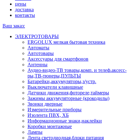
цены
доставка
контакты
Ваш заказ:
ЭЛЕКТРОТОВАРЫ
ERGOLUX мелкая бытовая техника
Автоматы
Автотовары
Аксессуары для смартфонов
Антенны
Аудио-видео-ТВ товары,комп. и телеф.аксесс-
ры,ТВ-тюнеры,ПУЛЬТЫ
Батарейки,аккумуляторы,з/устр.
Выключатели клавишные
Датчики движения,фотореле,таймеры
Зажимы аккумуляторные (крокодилы)
Звонки дверные
Измерительные приборы
Изолента ПВХ, ХБ
Информационные знаки,наклейки
Коробки монтажные
Лампы
Лента светодиодная,блоки питания