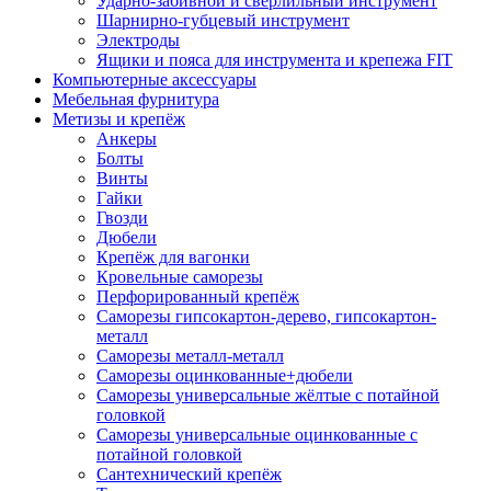
Ударно-забивной и сверлильный инструмент
Шарнирно-губцевый инструмент
Электроды
Ящики и пояса для инструмента и крепежа FIT
Компьютерные аксессуары
Мебельная фурнитура
Метизы и крепёж
Анкеры
Болты
Винты
Гайки
Гвозди
Дюбели
Крепёж для вагонки
Кровельные саморезы
Перфорированный крепёж
Саморезы гипсокартон-дерево, гипсокартон-
металл
Саморезы металл-металл
Саморезы оцинкованные+дюбели
Саморезы универсальные жёлтые с потайной
головкой
Саморезы универсальные оцинкованные с
потайной головкой
Сантехнический крепёж