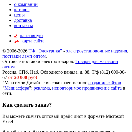
о компании
каталог
цены
доставка
контакты
на главную
карта сайта
© 2006-2026
ТФ "Электрика"
-
электроустановочные изделия
,
поставки ламп оптом
.
Оптовые поставки электротоваров.
Товары для магазина
оптом
.
Россия, СПб, Наб. Обводного канала, д. 88. Т/ф (812) 600-00-
67
от 20 000 руб!
"Максимов Дизайн": высококачественное
создание сайтов
.
"
Медиасфера
":
реклама
,
неповторимое продвижение сайта
в
сети.
Как сделать заказ?
Вы можете скачать оптовый прайс-лист в формате Microsoft
Excel
В прайс-листе Вы можете заполнить нужные количества