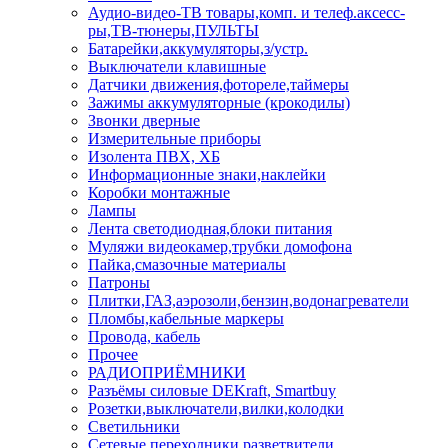
Аудио-видео-ТВ товары,комп. и телеф.аксесс-
ры,ТВ-тюнеры,ПУЛЬТЫ
Батарейки,аккумуляторы,з/устр.
Выключатели клавишные
Датчики движения,фотореле,таймеры
Зажимы аккумуляторные (крокодилы)
Звонки дверные
Измерительные приборы
Изолента ПВХ, ХБ
Информационные знаки,наклейки
Коробки монтажные
Лампы
Лента светодиодная,блоки питания
Муляжи видеокамер,трубки домофона
Пайка,смазочные материалы
Патроны
Плитки,ГАЗ,аэрозоли,бензин,водонагреватели
Пломбы,кабельные маркеры
Провода, кабель
Прочее
РАДИОПРИЁМНИКИ
Разъёмы силовые DEKraft, Smartbuy
Розетки,выключатели,вилки,колодки
Светильники
Сетевые переходники,разветвители