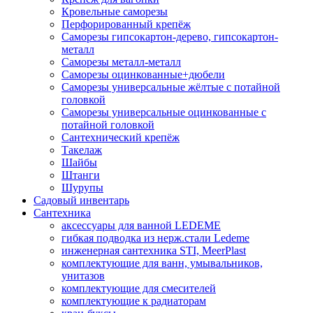
Кровельные саморезы
Перфорированный крепёж
Саморезы гипсокартон-дерево, гипсокартон-
металл
Саморезы металл-металл
Саморезы оцинкованные+дюбели
Саморезы универсальные жёлтые с потайной
головкой
Саморезы универсальные оцинкованные с
потайной головкой
Сантехнический крепёж
Такелаж
Шайбы
Штанги
Шурупы
Садовый инвентарь
Сантехника
аксессуары для ванной LEDEME
гибкая подводка из нерж.стали Ledeme
инженерная сантехника STI, MeerPlast
комплектующие для ванн, умывальников,
унитазов
комплектующие для смесителей
комплектующие к радиаторам