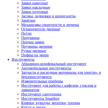
Замки навесные
Замки накладные
Замки почтовые
Засовы, задвижки и шпингалеты
Защёлки
Механизмы секретности и личины
Ограничители дверные
Петли
Проушины
Прочие замки
Пружины дверные
Ручки дверные
Цифры на двери
Инструменты
Абразивно-шлифовальный инструмент
Автомобильные инструменты
Запчасти и расходные материалы для электро- и
бензоинструмента
Измерительные приборы
Инструмент для работы с кафелем, стеклом и
ламинатом
Инструмент сантехника
Инструменты Smartbuy
Киянки, кувалды, молотки, топоры
Круги и диски