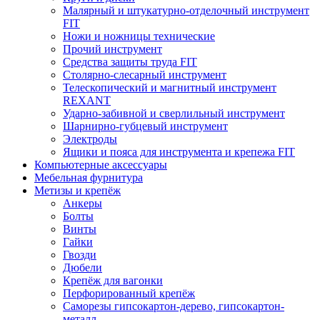
Малярный и штукатурно-отделочный инструмент
FIT
Ножи и ножницы технические
Прочий инструмент
Средства защиты труда FIT
Столярно-слесарный инструмент
Телескопический и магнитный инструмент
REXANT
Ударно-забивной и сверлильный инструмент
Шарнирно-губцевый инструмент
Электроды
Ящики и пояса для инструмента и крепежа FIT
Компьютерные аксессуары
Мебельная фурнитура
Метизы и крепёж
Анкеры
Болты
Винты
Гайки
Гвозди
Дюбели
Крепёж для вагонки
Перфорированный крепёж
Саморезы гипсокартон-дерево, гипсокартон-
металл