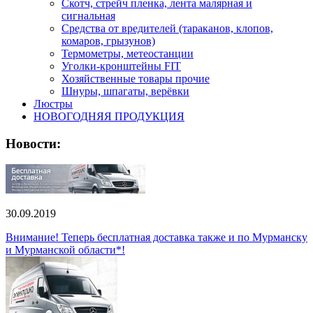
Скотч, стрейч пленка, лента малярная и
сигнальная
Средства от вредителей (тараканов, клопов,
комаров, грызунов)
Термометры, метеостанции
Уголки-кронштейны FIT
Хозяйственные товары прочие
Шнуры, шпагаты, верёвки
Люстры
НОВОГОДНЯЯ ПРОДУКЦИЯ
Новости:
30.09.2019
Внимание! Теперь бесплатная доставка также и по Мурманску
и Мурманской области*!