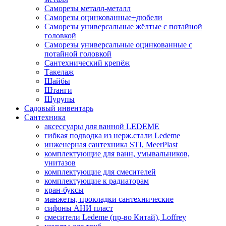
Саморезы металл-металл
Саморезы оцинкованные+дюбели
Саморезы универсальные жёлтые с потайной
головкой
Саморезы универсальные оцинкованные с
потайной головкой
Сантехнический крепёж
Такелаж
Шайбы
Штанги
Шурупы
Садовый инвентарь
Сантехника
аксессуары для ванной LEDEME
гибкая подводка из нерж.стали Ledeme
инженерная сантехника STI, MeerPlast
комплектующие для ванн, умывальников,
унитазов
комплектующие для смесителей
комплектующие к радиаторам
кран-буксы
манжеты, прокладки сантехнические
сифоны АНИ пласт
смесители Ledeme (пр-во Китай), Loffrey