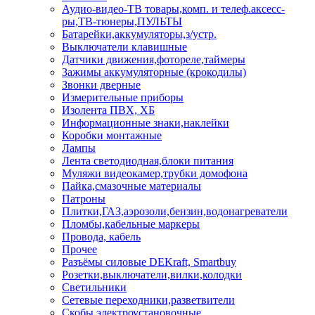
Аудио-видео-ТВ товары,комп. и телеф.аксесс-
ры,ТВ-тюнеры,ПУЛЬТЫ
Батарейки,аккумуляторы,з/устр.
Выключатели клавишные
Датчики движения,фотореле,таймеры
Зажимы аккумуляторные (крокодилы)
Звонки дверные
Измерительные приборы
Изолента ПВХ, ХБ
Информационные знаки,наклейки
Коробки монтажные
Лампы
Лента светодиодная,блоки питания
Муляжи видеокамер,трубки домофона
Пайка,смазочные материалы
Патроны
Плитки,ГАЗ,аэрозоли,бензин,водонагреватели
Пломбы,кабельные маркеры
Провода, кабель
Прочее
Разъёмы силовые DEKraft, Smartbuy
Розетки,выключатели,вилки,колодки
Светильники
Сетевые переходники,разветвители
Скобы электроустановочные