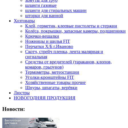
хомуты для труб
шланги газовые
шланги для стиральных машин
шторки для ванной
Хозтовары
Клей, герметик, клеевые пистолеты и стержни
Колёса, покрышки, запасные камеры, подшипники
Крючки-вешалки
Ножницы и шилья FIT
Перчатки Х/Б г.Иваново
Скотч, стрейч пленка, лента малярная и
сигнальная
Средства от вредителей (тараканов, клопов,
комаров, грызунов)
Термометры, метеостанции
Уголки-кронштейны FIT
Хозяйственные товары прочие
Шнуры, шпагаты, верёвки
Люстры
НОВОГОДНЯЯ ПРОДУКЦИЯ
Новости: