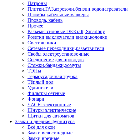
Патроны
Плитки,ГАЗ,аэрозоли,бензин,водонагреватели
Пломбы,кабельные маркеры
Провода, кабель
Прочее
Разъёмы силовые DEKraft, Smartbuy
Розетки,выключатели,вилки,колодки
Светильники
Сетевые переходники,разветвители
Скобы электроустановочные
Соединение для проводов
Стяжки,бандажи,хомуты
ТЭНы
Термоусадочная трубка
Тёплый пол
Удлинители
Фильтры сетевые
Фонари
ЧАСЫ электронные
Шнуры электрические
Щитки для автоматов
Замки и дверная фурнитура
Всё для окон
Замки велосипедные
Замки врезные