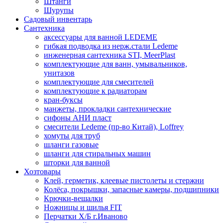
Штанги
Шурупы
Садовый инвентарь
Сантехника
аксессуары для ванной LEDEME
гибкая подводка из нерж.стали Ledeme
инженерная сантехника STI, MeerPlast
комплектующие для ванн, умывальников,
унитазов
комплектующие для смесителей
комплектующие к радиаторам
кран-буксы
манжеты, прокладки сантехнические
сифоны АНИ пласт
смесители Ledeme (пр-во Китай), Loffrey
хомуты для труб
шланги газовые
шланги для стиральных машин
шторки для ванной
Хозтовары
Клей, герметик, клеевые пистолеты и стержни
Колёса, покрышки, запасные камеры, подшипники
Крючки-вешалки
Ножницы и шилья FIT
Перчатки Х/Б г.Иваново