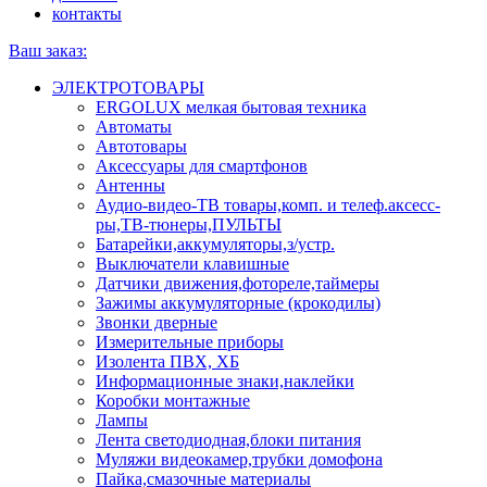
контакты
Ваш заказ:
ЭЛЕКТРОТОВАРЫ
ERGOLUX мелкая бытовая техника
Автоматы
Автотовары
Аксессуары для смартфонов
Антенны
Аудио-видео-ТВ товары,комп. и телеф.аксесс-
ры,ТВ-тюнеры,ПУЛЬТЫ
Батарейки,аккумуляторы,з/устр.
Выключатели клавишные
Датчики движения,фотореле,таймеры
Зажимы аккумуляторные (крокодилы)
Звонки дверные
Измерительные приборы
Изолента ПВХ, ХБ
Информационные знаки,наклейки
Коробки монтажные
Лампы
Лента светодиодная,блоки питания
Муляжи видеокамер,трубки домофона
Пайка,смазочные материалы