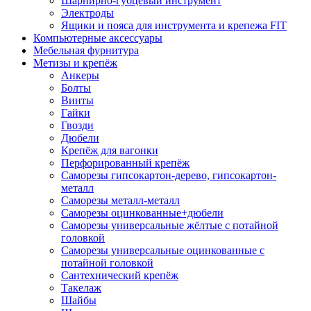
Шарнирно-губцевый инструмент
Электроды
Ящики и пояса для инструмента и крепежа FIT
Компьютерные аксессуары
Мебельная фурнитура
Метизы и крепёж
Анкеры
Болты
Винты
Гайки
Гвозди
Дюбели
Крепёж для вагонки
Перфорированный крепёж
Саморезы гипсокартон-дерево, гипсокартон-
металл
Саморезы металл-металл
Саморезы оцинкованные+дюбели
Саморезы универсальные жёлтые с потайной
головкой
Саморезы универсальные оцинкованные с
потайной головкой
Сантехнический крепёж
Такелаж
Шайбы