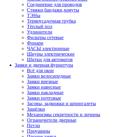
Соединение для проводов
Стяжки,бандажи,хомуты
ТЭНы
Термоусадочная трубка
Тёплый пол
Удлинители
Фильтры сетевые
Фонари
ЧАСЫ электронные
Шнуры электрические
Щитки для автоматов
Замки и дверная фурнитура
Всё для окон
Замки велосипедные
Замки врезные
Замки навесные
Замки накладные
Замки почтовые
Засовы, задвижки и шпингалеты
Защёлки
Механизмы секретности и личины
Ограничители дверные
Петли
Проушины
Прочие замки