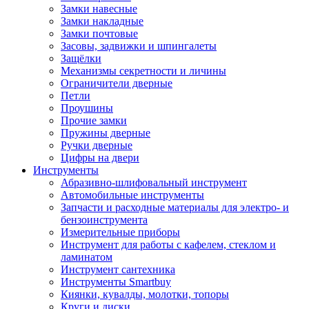
Замки навесные
Замки накладные
Замки почтовые
Засовы, задвижки и шпингалеты
Защёлки
Механизмы секретности и личины
Ограничители дверные
Петли
Проушины
Прочие замки
Пружины дверные
Ручки дверные
Цифры на двери
Инструменты
Абразивно-шлифовальный инструмент
Автомобильные инструменты
Запчасти и расходные материалы для электро- и
бензоинструмента
Измерительные приборы
Инструмент для работы с кафелем, стеклом и
ламинатом
Инструмент сантехника
Инструменты Smartbuy
Киянки, кувалды, молотки, топоры
Круги и диски