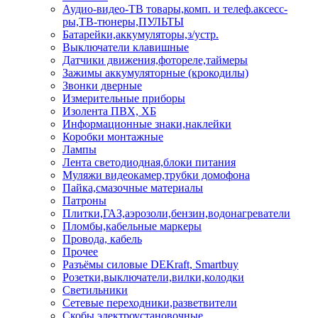
Аудио-видео-ТВ товары,комп. и телеф.аксесс-
ры,ТВ-тюнеры,ПУЛЬТЫ
Батарейки,аккумуляторы,з/устр.
Выключатели клавишные
Датчики движения,фотореле,таймеры
Зажимы аккумуляторные (крокодилы)
Звонки дверные
Измерительные приборы
Изолента ПВХ, ХБ
Информационные знаки,наклейки
Коробки монтажные
Лампы
Лента светодиодная,блоки питания
Муляжи видеокамер,трубки домофона
Пайка,смазочные материалы
Патроны
Плитки,ГАЗ,аэрозоли,бензин,водонагреватели
Пломбы,кабельные маркеры
Провода, кабель
Прочее
Разъёмы силовые DEKraft, Smartbuy
Розетки,выключатели,вилки,колодки
Светильники
Сетевые переходники,разветвители
Скобы электроустановочные