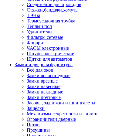
Соединение для проводов
Стяжки,бандажи,хомуты
ТЭНы
Термоусадочная трубка
Тёплый пол
Удлинители
Фильтры сетевые
Фонари
ЧАСЫ электронные
Шнуры электрические
Щитки для автоматов
Замки и дверная фурнитура
Всё для окон
Замки велосипедные
Замки врезные
Замки навесные
Замки накладные
Замки почтовые
Засовы, задвижки и шпингалеты
Защёлки
Механизмы секретности и личины
Ограничители дверные
Петли
Проушины
Прочие замки