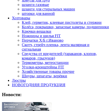
хомуты для труб
шланги газовые
шланги для стиральных машин
шторки для ванной
Хозтовары
Клей, герметик, клеевые пистолеты и стержни
Колёса, покрышки, запасные камеры, подшипники
Крючки-вешалки
Ножницы и шилья FIT
Перчатки Х/Б г.Иваново
Скотч, стрейч пленка, лента малярная и
сигнальная
Средства от вредителей (тараканов, клопов,
комаров, грызунов)
Термометры, метеостанции
Уголки-кронштейны FIT
Хозяйственные товары прочие
Шнуры, шпагаты, верёвки
Люстры
НОВОГОДНЯЯ ПРОДУКЦИЯ
Новости: