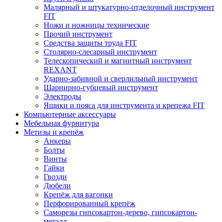
Малярный и штукатурно-отделочный инструмент
FIT
Ножи и ножницы технические
Прочий инструмент
Средства защиты труда FIT
Столярно-слесарный инструмент
Телескопический и магнитный инструмент
REXANT
Ударно-забивной и сверлильный инструмент
Шарнирно-губцевый инструмент
Электроды
Ящики и пояса для инструмента и крепежа FIT
Компьютерные аксессуары
Мебельная фурнитура
Метизы и крепёж
Анкеры
Болты
Винты
Гайки
Гвозди
Дюбели
Крепёж для вагонки
Перфорированный крепёж
Саморезы гипсокартон-дерево, гипсокартон-
металл