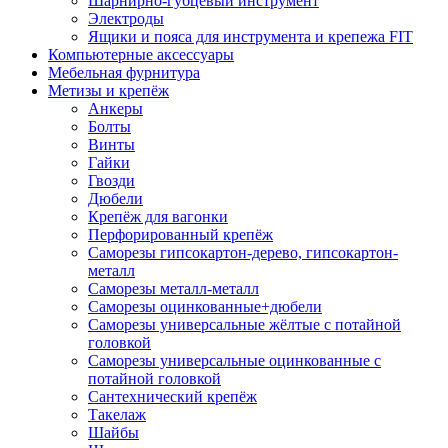
Шарнирно-губцевый инструмент
Электроды
Ящики и пояса для инструмента и крепежа FIT
Компьютерные аксессуары
Мебельная фурнитура
Метизы и крепёж
Анкеры
Болты
Винты
Гайки
Гвозди
Дюбели
Крепёж для вагонки
Перфорированный крепёж
Саморезы гипсокартон-дерево, гипсокартон-
металл
Саморезы металл-металл
Саморезы оцинкованные+дюбели
Саморезы универсальные жёлтые с потайной
головкой
Саморезы универсальные оцинкованные с
потайной головкой
Сантехнический крепёж
Такелаж
Шайбы