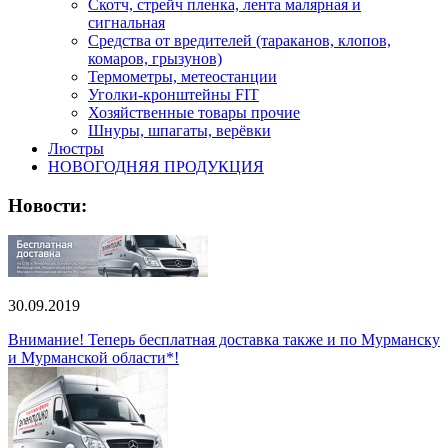
Скотч, стрейч пленка, лента малярная и
сигнальная
Средства от вредителей (тараканов, клопов,
комаров, грызунов)
Термометры, метеостанции
Уголки-кронштейны FIT
Хозяйственные товары прочие
Шнуры, шпагаты, верёвки
Люстры
НОВОГОДНЯЯ ПРОДУКЦИЯ
Новости:
30.09.2019
Внимание! Теперь бесплатная доставка также и по Мурманску
и Мурманской области*!