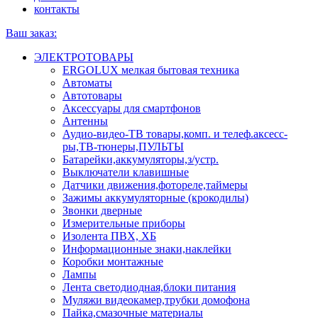
контакты
Ваш заказ:
ЭЛЕКТРОТОВАРЫ
ERGOLUX мелкая бытовая техника
Автоматы
Автотовары
Аксессуары для смартфонов
Антенны
Аудио-видео-ТВ товары,комп. и телеф.аксесс-
ры,ТВ-тюнеры,ПУЛЬТЫ
Батарейки,аккумуляторы,з/устр.
Выключатели клавишные
Датчики движения,фотореле,таймеры
Зажимы аккумуляторные (крокодилы)
Звонки дверные
Измерительные приборы
Изолента ПВХ, ХБ
Информационные знаки,наклейки
Коробки монтажные
Лампы
Лента светодиодная,блоки питания
Муляжи видеокамер,трубки домофона
Пайка,смазочные материалы