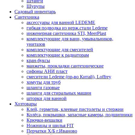
Штанги
Шурупы
Садовый инвентарь
Сантехника
аксессуары для ванной LEDEME
гибкая подводка из нерж.стали Ledeme
инженерная сантехника STI, MeerPlast
комплектующие для ванн, умывальников,
унитазов
комплектующие для смесителей
комплектующие к радиаторам
кран-буксы
манжеты, прокладки сантехнические
сифоны АНИ пласт
смесители Ledeme (пр-во Китай), Loffrey
хомуты для труб
шланги газовые
шланги для стиральных машин
шторки для ванной
Хозтовары
Клей, герметик, клеевые пистолеты и стержни
Колёса, покрышки, запасные камеры, подшипники
Крючки-вешалки
Ножницы и шилья FIT
Перчатки Х/Б г.Иваново