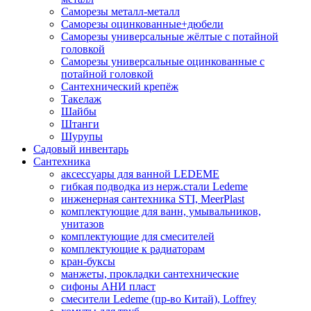
Саморезы металл-металл
Саморезы оцинкованные+дюбели
Саморезы универсальные жёлтые с потайной
головкой
Саморезы универсальные оцинкованные с
потайной головкой
Сантехнический крепёж
Такелаж
Шайбы
Штанги
Шурупы
Садовый инвентарь
Сантехника
аксессуары для ванной LEDEME
гибкая подводка из нерж.стали Ledeme
инженерная сантехника STI, MeerPlast
комплектующие для ванн, умывальников,
унитазов
комплектующие для смесителей
комплектующие к радиаторам
кран-буксы
манжеты, прокладки сантехнические
сифоны АНИ пласт
смесители Ledeme (пр-во Китай), Loffrey