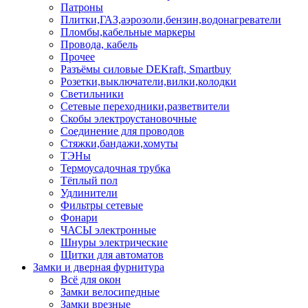
Патроны
Плитки,ГАЗ,аэрозоли,бензин,водонагреватели
Пломбы,кабельные маркеры
Провода, кабель
Прочее
Разъёмы силовые DEKraft, Smartbuy
Розетки,выключатели,вилки,колодки
Светильники
Сетевые переходники,разветвители
Скобы электроустановочные
Соединение для проводов
Стяжки,бандажи,хомуты
ТЭНы
Термоусадочная трубка
Тёплый пол
Удлинители
Фильтры сетевые
Фонари
ЧАСЫ электронные
Шнуры электрические
Щитки для автоматов
Замки и дверная фурнитура
Всё для окон
Замки велосипедные
Замки врезные