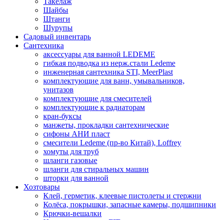
Такелаж
Шайбы
Штанги
Шурупы
Садовый инвентарь
Сантехника
аксессуары для ванной LEDEME
гибкая подводка из нерж.стали Ledeme
инженерная сантехника STI, MeerPlast
комплектующие для ванн, умывальников,
унитазов
комплектующие для смесителей
комплектующие к радиаторам
кран-буксы
манжеты, прокладки сантехнические
сифоны АНИ пласт
смесители Ledeme (пр-во Китай), Loffrey
хомуты для труб
шланги газовые
шланги для стиральных машин
шторки для ванной
Хозтовары
Клей, герметик, клеевые пистолеты и стержни
Колёса, покрышки, запасные камеры, подшипники
Крючки-вешалки