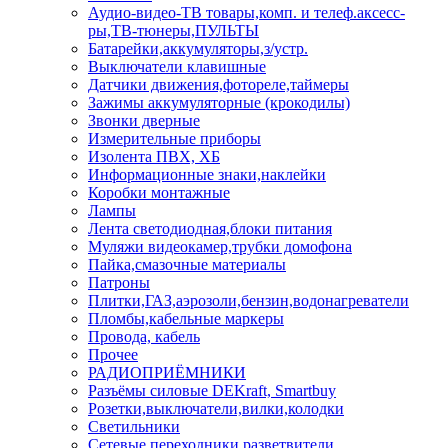
Аудио-видео-ТВ товары,комп. и телеф.аксесс-
ры,ТВ-тюнеры,ПУЛЬТЫ
Батарейки,аккумуляторы,з/устр.
Выключатели клавишные
Датчики движения,фотореле,таймеры
Зажимы аккумуляторные (крокодилы)
Звонки дверные
Измерительные приборы
Изолента ПВХ, ХБ
Информационные знаки,наклейки
Коробки монтажные
Лампы
Лента светодиодная,блоки питания
Муляжи видеокамер,трубки домофона
Пайка,смазочные материалы
Патроны
Плитки,ГАЗ,аэрозоли,бензин,водонагреватели
Пломбы,кабельные маркеры
Провода, кабель
Прочее
РАДИОПРИЁМНИКИ
Разъёмы силовые DEKraft, Smartbuy
Розетки,выключатели,вилки,колодки
Светильники
Сетевые переходники,разветвители