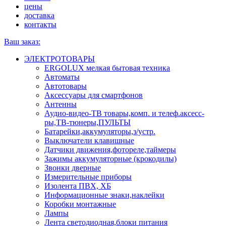
цены
доставка
контакты
Ваш заказ:
ЭЛЕКТРОТОВАРЫ
ERGOLUX мелкая бытовая техника
Автоматы
Автотовары
Аксессуары для смартфонов
Антенны
Аудио-видео-ТВ товары,комп. и телеф.аксесс-
ры,ТВ-тюнеры,ПУЛЬТЫ
Батарейки,аккумуляторы,з/устр.
Выключатели клавишные
Датчики движения,фотореле,таймеры
Зажимы аккумуляторные (крокодилы)
Звонки дверные
Измерительные приборы
Изолента ПВХ, ХБ
Информационные знаки,наклейки
Коробки монтажные
Лампы
Лента светодиодная,блоки питания