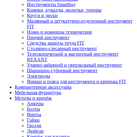
Инструменты Smartbuy
Киянки, кувалды, молотки, топоры
Круги и диски
Малярный и штукатурно-отделочный инструмент
FIT
Ножи и ножницы технические
Прочий инструмент
Средства защиты труда FIT
Столярно-слесарный инструмент
Телескопический и магнитный инструмент
REXANT
Ударно-забивной и сверлильный инструмент
Шарнирно-губцевый инструмент
Электроды
Ящики и пояса для инструмента и крепежа FIT
Компьютерные аксессуары
Мебельная фурнитура
Метизы и крепёж
Анкеры
Болты
Винты
Гайки
Гвозди
Дюбели
Крепёж для вагонки