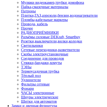
Муляжи видеокамер,трубки домофона
Пайка,смазочные материалы
Патроны
Плитки,ГАЗ,аэрозоли,бензин,водонагреватели
Пломбы,кабельные маркеры
Провода, кабель
Прочее
РАДИОПРИЁМНИКИ
Разъёмы силовые DEKraft, Smartbuy
Розетки,выключатели,вилки,колодки
Светильники
Сетевые переходники,разветвители
Скобы электроустановочные
Соединение для проводов
Стяжки,бандажи,хомуты
ТЭНы
Термоусадочная трубка
Тёплый пол
Удлинители
Фильтры сетевые
Фонари
ЧАСЫ электронные
Шнуры электрические
Щитки для автоматов
Замки и дверная фурнитура