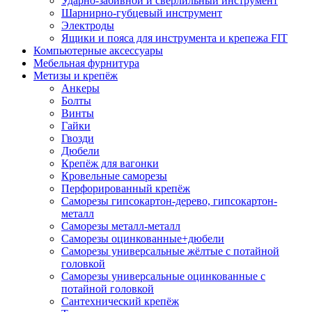
Ударно-забивной и сверлильный инструмент
Шарнирно-губцевый инструмент
Электроды
Ящики и пояса для инструмента и крепежа FIT
Компьютерные аксессуары
Мебельная фурнитура
Метизы и крепёж
Анкеры
Болты
Винты
Гайки
Гвозди
Дюбели
Крепёж для вагонки
Кровельные саморезы
Перфорированный крепёж
Саморезы гипсокартон-дерево, гипсокартон-
металл
Саморезы металл-металл
Саморезы оцинкованные+дюбели
Саморезы универсальные жёлтые с потайной
головкой
Саморезы универсальные оцинкованные с
потайной головкой
Сантехнический крепёж