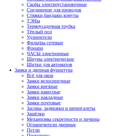
Скобы электроустановочные
Соединение для проводов
Стяжки,бандажи,хомуты
ТЭНы
Термоусадочная трубка
Тёплый пол
Удлинители
Фильтры сетевые
Фонари
ЧАСЫ электронные
Шнуры электрические
Щитки для автоматов
Замки и дверная фурнитура
Всё для окон
Замки велосипедные
Замки врезные
Замки навесные
Замки накладные
Замки почтовые
Засовы, задвижки и шпингалеты
Защёлки
Механизмы секретности и личины
Ограничители дверные
Петли
Проушины