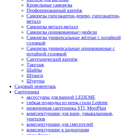
Кровельные саморезы
Перфорированный крепёж
Саморезы гипсокартон-дерево, гипсокартон-
металл
Саморезы металл-металл
Саморезы оцинкованные+дюбели
Саморезы универсальные жёлтые с потайной
головкой
Саморезы универсальные оцинкованные с
потайной головкой
Сантехнический крепёж
Такелаж
Шайбы
Штанги
Шурупы
Садовый инвентарь
Сантехника
аксессуары для ванной LEDEME
гибкая подводка из нерж.стали Ledeme
инженерная сантехника STI, MeerPlast
комплектующие для ванн, умывальников,
унитазов
комплектующие для смесителей
комплектующие к радиаторам