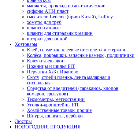
кран-буксы
манжеты, прокладки сантехнические
сифоны АНИ пласт
смесители Ledeme (пр-во Китай), Loffrey
хомуты для труб
шланги газовые
шланги для стиральных машин
шторки для ванной
Хозтовары
Клей, герметик, клеевые пистолеты и стержни
Колёса, покрышки, запасные камеры, подшипники
Крючки-вешалки
Ножницы и шилья FIT
Перчатки Х/Б г.Иваново
Скотч, стрейч пленка, лента малярная и
сигнальная
Средства от вредителей (тараканов, клопов,
комаров, грызунов)
Термометры, метеостанции
Уголки-кронштейны FIT
Хозяйственные товары прочие
Шнуры, шпагаты, верёвки
Люстры
НОВОГОДНЯЯ ПРОДУКЦИЯ