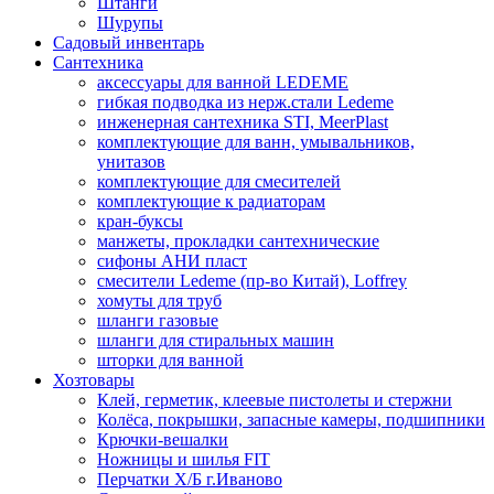
Штанги
Шурупы
Садовый инвентарь
Сантехника
аксессуары для ванной LEDEME
гибкая подводка из нерж.стали Ledeme
инженерная сантехника STI, MeerPlast
комплектующие для ванн, умывальников,
унитазов
комплектующие для смесителей
комплектующие к радиаторам
кран-буксы
манжеты, прокладки сантехнические
сифоны АНИ пласт
смесители Ledeme (пр-во Китай), Loffrey
хомуты для труб
шланги газовые
шланги для стиральных машин
шторки для ванной
Хозтовары
Клей, герметик, клеевые пистолеты и стержни
Колёса, покрышки, запасные камеры, подшипники
Крючки-вешалки
Ножницы и шилья FIT
Перчатки Х/Б г.Иваново