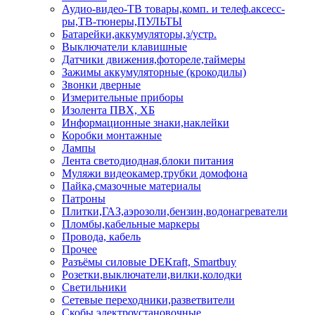
Аудио-видео-ТВ товары,комп. и телеф.аксесс-
ры,ТВ-тюнеры,ПУЛЬТЫ
Батарейки,аккумуляторы,з/устр.
Выключатели клавишные
Датчики движения,фотореле,таймеры
Зажимы аккумуляторные (крокодилы)
Звонки дверные
Измерительные приборы
Изолента ПВХ, ХБ
Информационные знаки,наклейки
Коробки монтажные
Лампы
Лента светодиодная,блоки питания
Муляжи видеокамер,трубки домофона
Пайка,смазочные материалы
Патроны
Плитки,ГАЗ,аэрозоли,бензин,водонагреватели
Пломбы,кабельные маркеры
Провода, кабель
Прочее
Разъёмы силовые DEKraft, Smartbuy
Розетки,выключатели,вилки,колодки
Светильники
Сетевые переходники,разветвители
Скобы электроустановочные