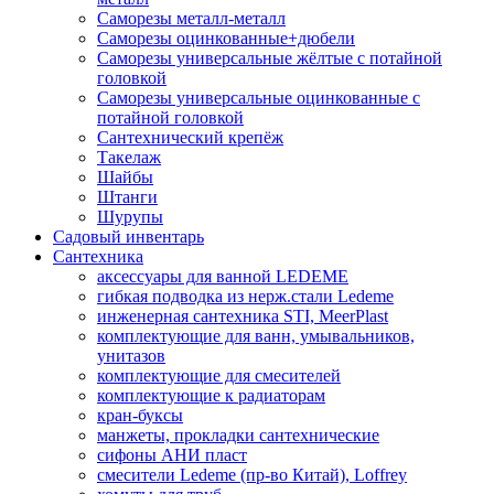
Саморезы металл-металл
Саморезы оцинкованные+дюбели
Саморезы универсальные жёлтые с потайной
головкой
Саморезы универсальные оцинкованные с
потайной головкой
Сантехнический крепёж
Такелаж
Шайбы
Штанги
Шурупы
Садовый инвентарь
Сантехника
аксессуары для ванной LEDEME
гибкая подводка из нерж.стали Ledeme
инженерная сантехника STI, MeerPlast
комплектующие для ванн, умывальников,
унитазов
комплектующие для смесителей
комплектующие к радиаторам
кран-буксы
манжеты, прокладки сантехнические
сифоны АНИ пласт
смесители Ledeme (пр-во Китай), Loffrey