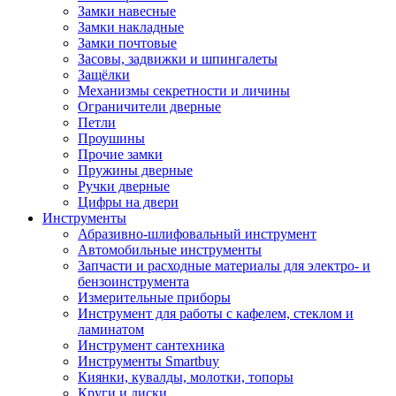
Замки навесные
Замки накладные
Замки почтовые
Засовы, задвижки и шпингалеты
Защёлки
Механизмы секретности и личины
Ограничители дверные
Петли
Проушины
Прочие замки
Пружины дверные
Ручки дверные
Цифры на двери
Инструменты
Абразивно-шлифовальный инструмент
Автомобильные инструменты
Запчасти и расходные материалы для электро- и
бензоинструмента
Измерительные приборы
Инструмент для работы с кафелем, стеклом и
ламинатом
Инструмент сантехника
Инструменты Smartbuy
Киянки, кувалды, молотки, топоры
Круги и диски