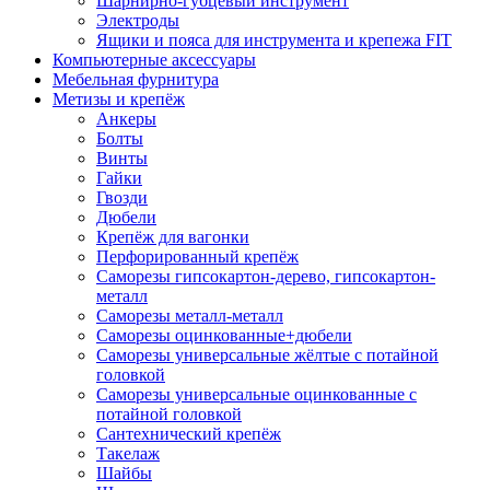
Шарнирно-губцевый инструмент
Электроды
Ящики и пояса для инструмента и крепежа FIT
Компьютерные аксессуары
Мебельная фурнитура
Метизы и крепёж
Анкеры
Болты
Винты
Гайки
Гвозди
Дюбели
Крепёж для вагонки
Перфорированный крепёж
Саморезы гипсокартон-дерево, гипсокартон-
металл
Саморезы металл-металл
Саморезы оцинкованные+дюбели
Саморезы универсальные жёлтые с потайной
головкой
Саморезы универсальные оцинкованные с
потайной головкой
Сантехнический крепёж
Такелаж
Шайбы