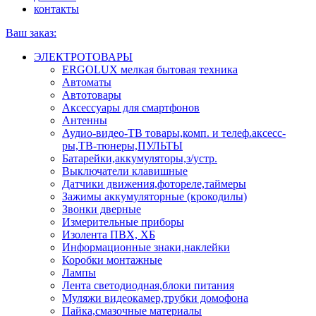
контакты
Ваш заказ:
ЭЛЕКТРОТОВАРЫ
ERGOLUX мелкая бытовая техника
Автоматы
Автотовары
Аксессуары для смартфонов
Антенны
Аудио-видео-ТВ товары,комп. и телеф.аксесс-
ры,ТВ-тюнеры,ПУЛЬТЫ
Батарейки,аккумуляторы,з/устр.
Выключатели клавишные
Датчики движения,фотореле,таймеры
Зажимы аккумуляторные (крокодилы)
Звонки дверные
Измерительные приборы
Изолента ПВХ, ХБ
Информационные знаки,наклейки
Коробки монтажные
Лампы
Лента светодиодная,блоки питания
Муляжи видеокамер,трубки домофона
Пайка,смазочные материалы