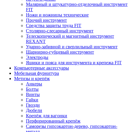
Малярный и штукатурно-отделочный инструмент
FIT
Ножи и ножницы технические
Прочий инструмент
Средства защиты труда FIT
Столярно-слесарный инструмент
Телескопический и магнитный инструмент
REXANT
Ударно-забивной и сверлильный инструмент
Шарнирно-губцевый инструмент
Электроды
Ящики и пояса для инструмента и крепежа FIT
Компьютерные аксессуары
Мебельная фурнитура
Метизы и крепёж
Анкеры
Болты
Винты
Гайки
Гвозди
Дюбели
Крепёж для вагонки
Перфорированный крепёж
Саморезы гипсокартон-дерево, гипсокартон-
металл