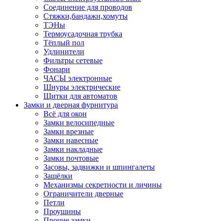
Соединение для проводов
Стяжки,бандажи,хомуты
ТЭНы
Термоусадочная трубка
Тёплый пол
Удлинители
Фильтры сетевые
Фонари
ЧАСЫ электронные
Шнуры электрические
Щитки для автоматов
Замки и дверная фурнитура
Всё для окон
Замки велосипедные
Замки врезные
Замки навесные
Замки накладные
Замки почтовые
Засовы, задвижки и шпингалеты
Защёлки
Механизмы секретности и личины
Ограничители дверные
Петли
Проушины
Прочие замки