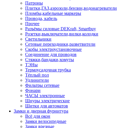
Патроны
Плитки,ГАЗ,аэрозоли,бензин,водонагреватели
Пломбы,кабельные маркеры
Провода, кабель
Прочее
Разъёмы силовые DEKraft, Smartbuy
Розетки,выключатели,вилки,колодки
Светильники
Сетевые переходники,разветвители
Скобы электроустановочные
Соединение для проводов
Стяжки,бандажи,хомуты
ТЭНы
Термоусадочная трубка
Тёплый пол
Удлинители
Фильтры сетевые
Фонари
ЧАСЫ электронные
Шнуры электрические
Щитки для автоматов
Замки и дверная фурнитура
Всё для окон
Замки велосипедные
Замки врезные