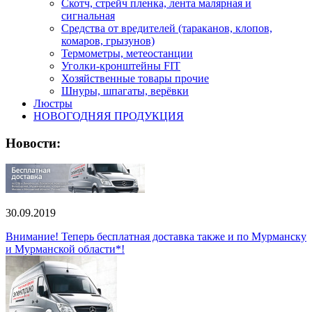
Скотч, стрейч пленка, лента малярная и
сигнальная
Средства от вредителей (тараканов, клопов,
комаров, грызунов)
Термометры, метеостанции
Уголки-кронштейны FIT
Хозяйственные товары прочие
Шнуры, шпагаты, верёвки
Люстры
НОВОГОДНЯЯ ПРОДУКЦИЯ
Новости:
30.09.2019
Внимание! Теперь бесплатная доставка также и по Мурманску
и Мурманской области*!