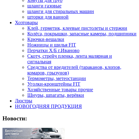
хомуты для труб
шланги газовые
шланги для стиральных машин
шторки для ванной
Хозтовары
Клей, герметик, клеевые пистолеты и стержни
Колёса, покрышки, запасные камеры, подшипники
Крючки-вешалки
Ножницы и шилья FIT
Перчатки Х/Б г.Иваново
Скотч, стрейч пленка, лента малярная и
сигнальная
Средства от вредителей (тараканов, клопов,
комаров, грызунов)
Термометры, метеостанции
Уголки-кронштейны FIT
Хозяйственные товары прочие
Шнуры, шпагаты, верёвки
Люстры
НОВОГОДНЯЯ ПРОДУКЦИЯ
Новости: