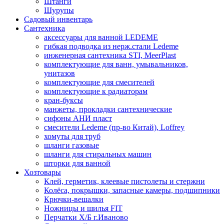
Штанги
Шурупы
Садовый инвентарь
Сантехника
аксессуары для ванной LEDEME
гибкая подводка из нерж.стали Ledeme
инженерная сантехника STI, MeerPlast
комплектующие для ванн, умывальников,
унитазов
комплектующие для смесителей
комплектующие к радиаторам
кран-буксы
манжеты, прокладки сантехнические
сифоны АНИ пласт
смесители Ledeme (пр-во Китай), Loffrey
хомуты для труб
шланги газовые
шланги для стиральных машин
шторки для ванной
Хозтовары
Клей, герметик, клеевые пистолеты и стержни
Колёса, покрышки, запасные камеры, подшипники
Крючки-вешалки
Ножницы и шилья FIT
Перчатки Х/Б г.Иваново