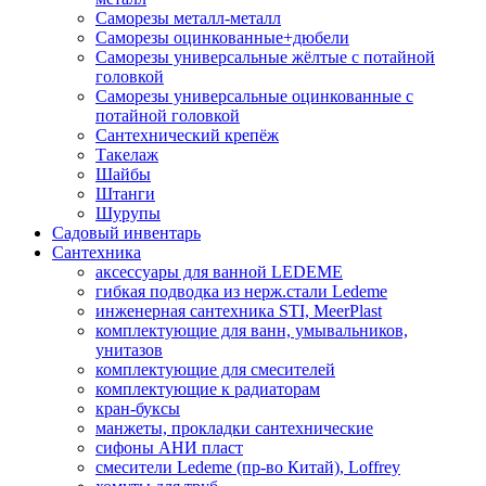
Саморезы металл-металл
Саморезы оцинкованные+дюбели
Саморезы универсальные жёлтые с потайной
головкой
Саморезы универсальные оцинкованные с
потайной головкой
Сантехнический крепёж
Такелаж
Шайбы
Штанги
Шурупы
Садовый инвентарь
Сантехника
аксессуары для ванной LEDEME
гибкая подводка из нерж.стали Ledeme
инженерная сантехника STI, MeerPlast
комплектующие для ванн, умывальников,
унитазов
комплектующие для смесителей
комплектующие к радиаторам
кран-буксы
манжеты, прокладки сантехнические
сифоны АНИ пласт
смесители Ledeme (пр-во Китай), Loffrey