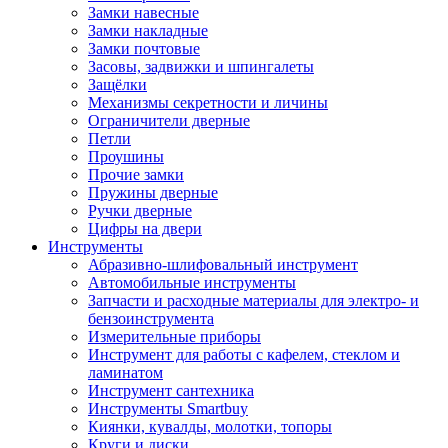
Замки навесные
Замки накладные
Замки почтовые
Засовы, задвижки и шпингалеты
Защёлки
Механизмы секретности и личины
Ограничители дверные
Петли
Проушины
Прочие замки
Пружины дверные
Ручки дверные
Цифры на двери
Инструменты
Абразивно-шлифовальный инструмент
Автомобильные инструменты
Запчасти и расходные материалы для электро- и
бензоинструмента
Измерительные приборы
Инструмент для работы с кафелем, стеклом и
ламинатом
Инструмент сантехника
Инструменты Smartbuy
Киянки, кувалды, молотки, топоры
Круги и диски