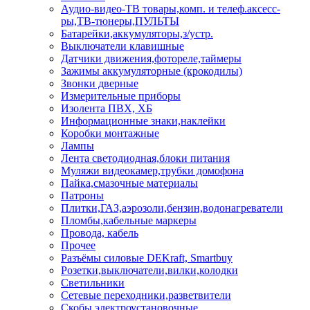
Аудио-видео-ТВ товары,комп. и телеф.аксесс-
ры,ТВ-тюнеры,ПУЛЬТЫ
Батарейки,аккумуляторы,з/устр.
Выключатели клавишные
Датчики движения,фотореле,таймеры
Зажимы аккумуляторные (крокодилы)
Звонки дверные
Измерительные приборы
Изолента ПВХ, ХБ
Информационные знаки,наклейки
Коробки монтажные
Лампы
Лента светодиодная,блоки питания
Муляжи видеокамер,трубки домофона
Пайка,смазочные материалы
Патроны
Плитки,ГАЗ,аэрозоли,бензин,водонагреватели
Пломбы,кабельные маркеры
Провода, кабель
Прочее
Разъёмы силовые DEKraft, Smartbuy
Розетки,выключатели,вилки,колодки
Светильники
Сетевые переходники,разветвители
Скобы электроустановочные