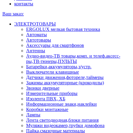
контакты
Ваш заказ:
ЭЛЕКТРОТОВАРЫ
ERGOLUX мелкая бытовая техника
Автоматы
Автотовары
Аксессуары для смартфонов
Антенны
Аудио-видео-ТВ товары,комп. и телеф.аксесс-
ры,ТВ-тюнеры,ПУЛЬТЫ
Батарейки,аккумуляторы,з/устр.
Выключатели клавишные
Датчики движения,фотореле,таймеры
Зажимы аккумуляторные (крокодилы)
Звонки дверные
Измерительные приборы
Изолента ПВХ, ХБ
Информационные знаки,наклейки
Коробки монтажные
Лампы
Лента светодиодная,блоки питания
Муляжи видеокамер,трубки домофона
Пайка,смазочные материалы