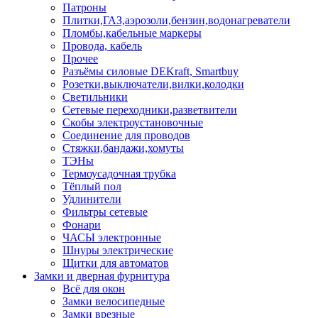
Патроны
Плитки,ГАЗ,аэрозоли,бензин,водонагреватели
Пломбы,кабельные маркеры
Провода, кабель
Прочее
Разъёмы силовые DEKraft, Smartbuy
Розетки,выключатели,вилки,колодки
Светильники
Сетевые переходники,разветвители
Скобы электроустановочные
Соединение для проводов
Стяжки,бандажи,хомуты
ТЭНы
Термоусадочная трубка
Тёплый пол
Удлинители
Фильтры сетевые
Фонари
ЧАСЫ электронные
Шнуры электрические
Щитки для автоматов
Замки и дверная фурнитура
Всё для окон
Замки велосипедные
Замки врезные