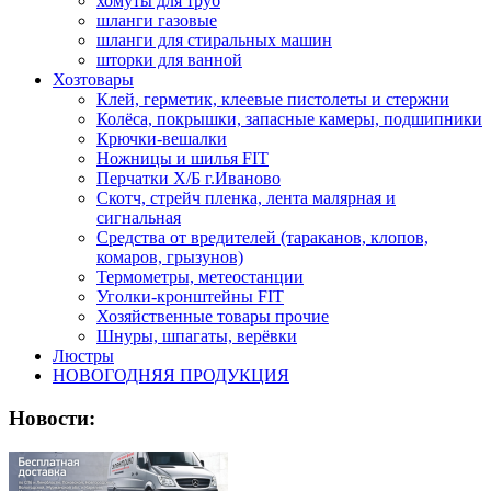
хомуты для труб
шланги газовые
шланги для стиральных машин
шторки для ванной
Хозтовары
Клей, герметик, клеевые пистолеты и стержни
Колёса, покрышки, запасные камеры, подшипники
Крючки-вешалки
Ножницы и шилья FIT
Перчатки Х/Б г.Иваново
Скотч, стрейч пленка, лента малярная и
сигнальная
Средства от вредителей (тараканов, клопов,
комаров, грызунов)
Термометры, метеостанции
Уголки-кронштейны FIT
Хозяйственные товары прочие
Шнуры, шпагаты, верёвки
Люстры
НОВОГОДНЯЯ ПРОДУКЦИЯ
Новости: