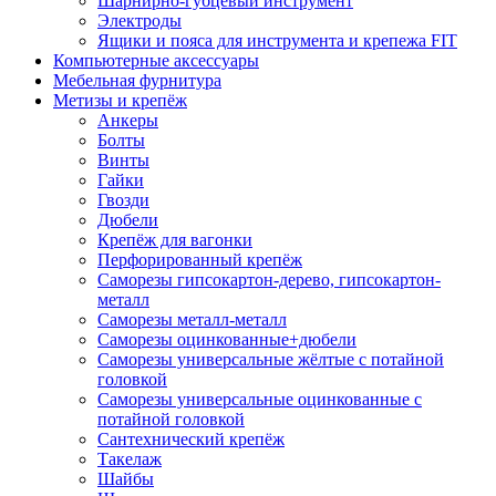
Шарнирно-губцевый инструмент
Электроды
Ящики и пояса для инструмента и крепежа FIT
Компьютерные аксессуары
Мебельная фурнитура
Метизы и крепёж
Анкеры
Болты
Винты
Гайки
Гвозди
Дюбели
Крепёж для вагонки
Перфорированный крепёж
Саморезы гипсокартон-дерево, гипсокартон-
металл
Саморезы металл-металл
Саморезы оцинкованные+дюбели
Саморезы универсальные жёлтые с потайной
головкой
Саморезы универсальные оцинкованные с
потайной головкой
Сантехнический крепёж
Такелаж
Шайбы