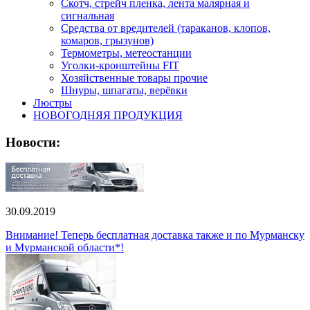
Скотч, стрейч пленка, лента малярная и
сигнальная
Средства от вредителей (тараканов, клопов,
комаров, грызунов)
Термометры, метеостанции
Уголки-кронштейны FIT
Хозяйственные товары прочие
Шнуры, шпагаты, верёвки
Люстры
НОВОГОДНЯЯ ПРОДУКЦИЯ
Новости:
30.09.2019
Внимание! Теперь бесплатная доставка также и по Мурманску
и Мурманской области*!