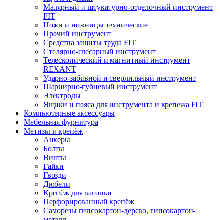
Малярный и штукатурно-отделочный инструмент
FIT
Ножи и ножницы технические
Прочий инструмент
Средства защиты труда FIT
Столярно-слесарный инструмент
Телескопический и магнитный инструмент
REXANT
Ударно-забивной и сверлильный инструмент
Шарнирно-губцевый инструмент
Электроды
Ящики и пояса для инструмента и крепежа FIT
Компьютерные аксессуары
Мебельная фурнитура
Метизы и крепёж
Анкеры
Болты
Винты
Гайки
Гвозди
Дюбели
Крепёж для вагонки
Перфорированный крепёж
Саморезы гипсокартон-дерево, гипсокартон-
металл