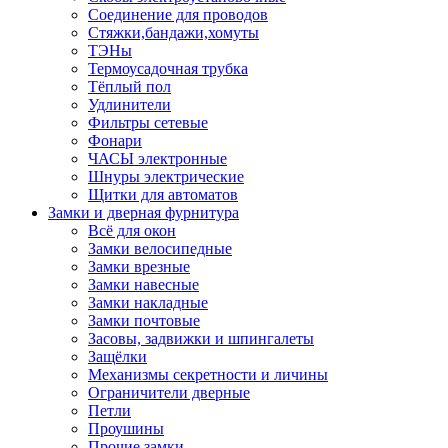
Соединение для проводов
Стяжки,бандажи,хомуты
ТЭНы
Термоусадочная трубка
Тёплый пол
Удлинители
Фильтры сетевые
Фонари
ЧАСЫ электронные
Шнуры электрические
Щитки для автоматов
Замки и дверная фурнитура
Всё для окон
Замки велосипедные
Замки врезные
Замки навесные
Замки накладные
Замки почтовые
Засовы, задвижки и шпингалеты
Защёлки
Механизмы секретности и личины
Ограничители дверные
Петли
Проушины
Прочие замки