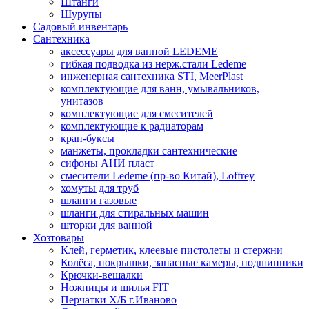
Штанги
Шурупы
Садовый инвентарь
Сантехника
аксессуары для ванной LEDEME
гибкая подводка из нерж.стали Ledeme
инженерная сантехника STI, MeerPlast
комплектующие для ванн, умывальников,
унитазов
комплектующие для смесителей
комплектующие к радиаторам
кран-буксы
манжеты, прокладки сантехнические
сифоны АНИ пласт
смесители Ledeme (пр-во Китай), Loffrey
хомуты для труб
шланги газовые
шланги для стиральных машин
шторки для ванной
Хозтовары
Клей, герметик, клеевые пистолеты и стержни
Колёса, покрышки, запасные камеры, подшипники
Крючки-вешалки
Ножницы и шилья FIT
Перчатки Х/Б г.Иваново