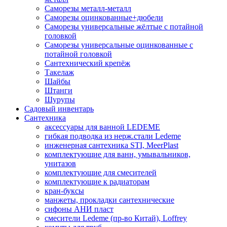
Саморезы металл-металл
Саморезы оцинкованные+дюбели
Саморезы универсальные жёлтые с потайной
головкой
Саморезы универсальные оцинкованные с
потайной головкой
Сантехнический крепёж
Такелаж
Шайбы
Штанги
Шурупы
Садовый инвентарь
Сантехника
аксессуары для ванной LEDEME
гибкая подводка из нерж.стали Ledeme
инженерная сантехника STI, MeerPlast
комплектующие для ванн, умывальников,
унитазов
комплектующие для смесителей
комплектующие к радиаторам
кран-буксы
манжеты, прокладки сантехнические
сифоны АНИ пласт
смесители Ledeme (пр-во Китай), Loffrey