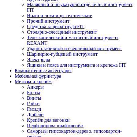
Малярный и штукатурно-отделочный инструмент
FIT
Ножи и ножницы технические
Прочий инструмент
Средства защиты труда FIT
Столярно-слесарный инструмент
Телескопический и магнитный инструмент
REXANT
Ударно-забивной и сверлильный инструмент
Шарнирно-губцевый инструмент
Электроды
Ящики и пояса для инструмента и крепежа FIT
Компьютерные аксессуары
Мебельная фурнитура
Метизы и крепёж
Анкеры
Болты
Винты
Гайки
Гвозди
Дюбели
Крепёж для вагонки
Перфорированный крепёж
Саморезы гипсокартон-дерево, гипсокартон-
металл