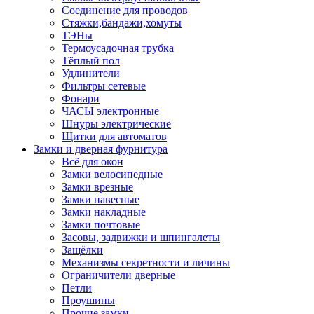
Соединение для проводов
Стяжки,бандажи,хомуты
ТЭНы
Термоусадочная трубка
Тёплый пол
Удлинители
Фильтры сетевые
Фонари
ЧАСЫ электронные
Шнуры электрические
Щитки для автоматов
Замки и дверная фурнитура
Всё для окон
Замки велосипедные
Замки врезные
Замки навесные
Замки накладные
Замки почтовые
Засовы, задвижки и шпингалеты
Защёлки
Механизмы секретности и личины
Ограничители дверные
Петли
Проушины
Прочие замки