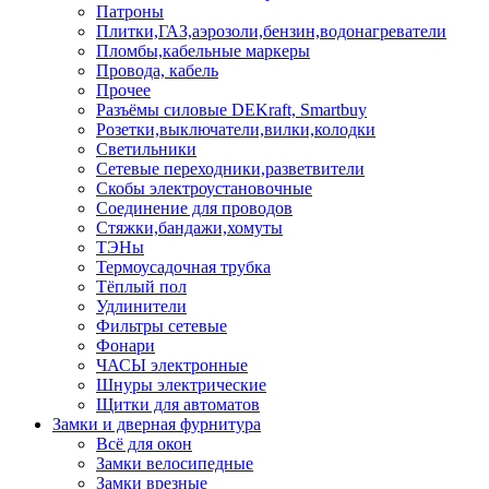
Патроны
Плитки,ГАЗ,аэрозоли,бензин,водонагреватели
Пломбы,кабельные маркеры
Провода, кабель
Прочее
Разъёмы силовые DEKraft, Smartbuy
Розетки,выключатели,вилки,колодки
Светильники
Сетевые переходники,разветвители
Скобы электроустановочные
Соединение для проводов
Стяжки,бандажи,хомуты
ТЭНы
Термоусадочная трубка
Тёплый пол
Удлинители
Фильтры сетевые
Фонари
ЧАСЫ электронные
Шнуры электрические
Щитки для автоматов
Замки и дверная фурнитура
Всё для окон
Замки велосипедные
Замки врезные