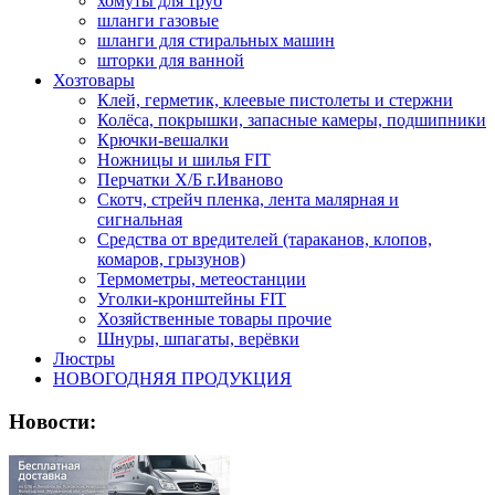
хомуты для труб
шланги газовые
шланги для стиральных машин
шторки для ванной
Хозтовары
Клей, герметик, клеевые пистолеты и стержни
Колёса, покрышки, запасные камеры, подшипники
Крючки-вешалки
Ножницы и шилья FIT
Перчатки Х/Б г.Иваново
Скотч, стрейч пленка, лента малярная и
сигнальная
Средства от вредителей (тараканов, клопов,
комаров, грызунов)
Термометры, метеостанции
Уголки-кронштейны FIT
Хозяйственные товары прочие
Шнуры, шпагаты, верёвки
Люстры
НОВОГОДНЯЯ ПРОДУКЦИЯ
Новости: