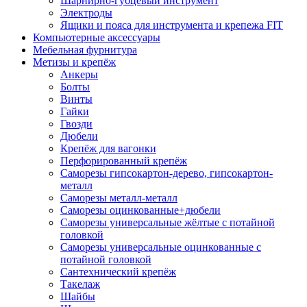
Шарнирно-губцевый инструмент
Электроды
Ящики и пояса для инструмента и крепежа FIT
Компьютерные аксессуары
Мебельная фурнитура
Метизы и крепёж
Анкеры
Болты
Винты
Гайки
Гвозди
Дюбели
Крепёж для вагонки
Перфорированный крепёж
Саморезы гипсокартон-дерево, гипсокартон-
металл
Саморезы металл-металл
Саморезы оцинкованные+дюбели
Саморезы универсальные жёлтые с потайной
головкой
Саморезы универсальные оцинкованные с
потайной головкой
Сантехнический крепёж
Такелаж
Шайбы