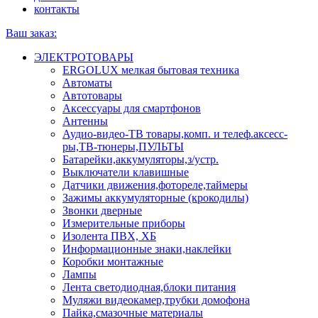
контакты
Ваш заказ:
ЭЛЕКТРОТОВАРЫ
ERGOLUX мелкая бытовая техника
Автоматы
Автотовары
Аксессуары для смартфонов
Антенны
Аудио-видео-ТВ товары,комп. и телеф.аксесс-
ры,ТВ-тюнеры,ПУЛЬТЫ
Батарейки,аккумуляторы,з/устр.
Выключатели клавишные
Датчики движения,фотореле,таймеры
Зажимы аккумуляторные (крокодилы)
Звонки дверные
Измерительные приборы
Изолента ПВХ, ХБ
Информационные знаки,наклейки
Коробки монтажные
Лампы
Лента светодиодная,блоки питания
Муляжи видеокамер,трубки домофона
Пайка,смазочные материалы