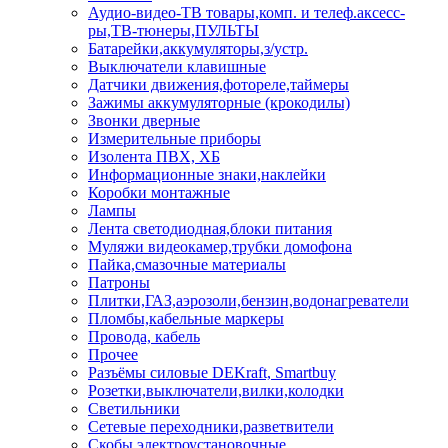
Аудио-видео-ТВ товары,комп. и телеф.аксесс-
ры,ТВ-тюнеры,ПУЛЬТЫ
Батарейки,аккумуляторы,з/устр.
Выключатели клавишные
Датчики движения,фотореле,таймеры
Зажимы аккумуляторные (крокодилы)
Звонки дверные
Измерительные приборы
Изолента ПВХ, ХБ
Информационные знаки,наклейки
Коробки монтажные
Лампы
Лента светодиодная,блоки питания
Муляжи видеокамер,трубки домофона
Пайка,смазочные материалы
Патроны
Плитки,ГАЗ,аэрозоли,бензин,водонагреватели
Пломбы,кабельные маркеры
Провода, кабель
Прочее
Разъёмы силовые DEKraft, Smartbuy
Розетки,выключатели,вилки,колодки
Светильники
Сетевые переходники,разветвители
Скобы электроустановочные