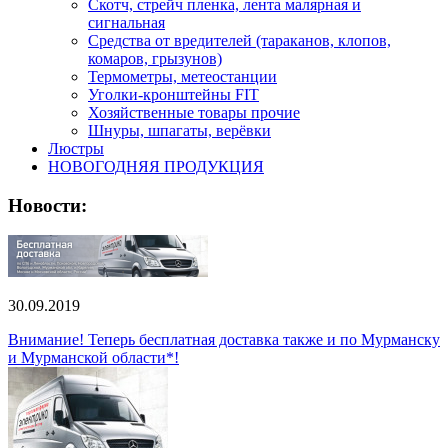
Скотч, стрейч пленка, лента малярная и
сигнальная
Средства от вредителей (тараканов, клопов,
комаров, грызунов)
Термометры, метеостанции
Уголки-кронштейны FIT
Хозяйственные товары прочие
Шнуры, шпагаты, верёвки
Люстры
НОВОГОДНЯЯ ПРОДУКЦИЯ
Новости:
30.09.2019
Внимание! Теперь бесплатная доставка также и по Мурманску
и Мурманской области*!