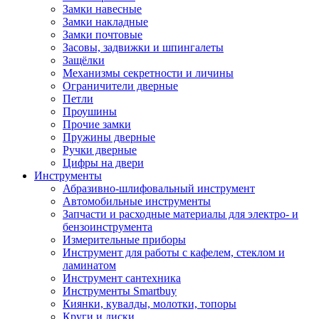
Замки навесные
Замки накладные
Замки почтовые
Засовы, задвижки и шпингалеты
Защёлки
Механизмы секретности и личины
Ограничители дверные
Петли
Проушины
Прочие замки
Пружины дверные
Ручки дверные
Цифры на двери
Инструменты
Абразивно-шлифовальный инструмент
Автомобильные инструменты
Запчасти и расходные материалы для электро- и
бензоинструмента
Измерительные приборы
Инструмент для работы с кафелем, стеклом и
ламинатом
Инструмент сантехника
Инструменты Smartbuy
Киянки, кувалды, молотки, топоры
Круги и диски