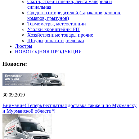
Скотч, стрейч пленка, лента малярная и
сигнальная
Средства от вредителей (тараканов, клопов,
комаров, грызунов)
Термометры, метеостанции
Уголки-кронштейны FIT
Хозяйственные товары прочие
Шнуры, шпагаты, верёвки
Люстры
НОВОГОДНЯЯ ПРОДУКЦИЯ
Новости:
30.09.2019
Внимание! Теперь бесплатная доставка также и по Мурманску
и Мурманской области*!