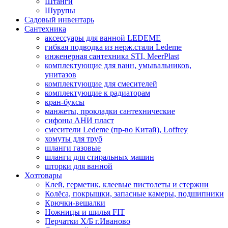
Штанги
Шурупы
Садовый инвентарь
Сантехника
аксессуары для ванной LEDEME
гибкая подводка из нерж.стали Ledeme
инженерная сантехника STI, MeerPlast
комплектующие для ванн, умывальников,
унитазов
комплектующие для смесителей
комплектующие к радиаторам
кран-буксы
манжеты, прокладки сантехнические
сифоны АНИ пласт
смесители Ledeme (пр-во Китай), Loffrey
хомуты для труб
шланги газовые
шланги для стиральных машин
шторки для ванной
Хозтовары
Клей, герметик, клеевые пистолеты и стержни
Колёса, покрышки, запасные камеры, подшипники
Крючки-вешалки
Ножницы и шилья FIT
Перчатки Х/Б г.Иваново