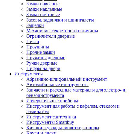
Замки навесные
Замки накладные
Замки почтовые
Засовы, задвижки и шпингалеты
Защёлки
Механизмы секретности и личины
Ограничители дверные
Петли
Проушины
Прочие замки
Пружины дверные
Ручки дверные
Цифры на двери
Инструменты
Абразивно-шлифовальный инструмент
Автомобильные инструменты
Запчасти и расходные материалы для электро- и
бензоинструмента
Измерительные приборы
Инструмент для работы с кафелем, стеклом и
ламинатом
Инструмент сантехника
Инструменты Smartbuy
Киянки, кувалды, молотки, топоры
Круги и диски