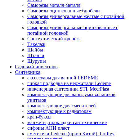
Саморезы металл-металл
Саморезы оцинкованные+дюбели
Саморезы универсальные жёлтые с потайной
головкой
Саморезы универсальные оцинкованные с
потайной головкой
Сантехнический крепёж
Такелаж
Шайбы
Штанги
Шурупы
Садовый инвентарь
Сантехника
аксессуары для ванной LEDEME
гибкая подводка из нерж.стали Ledeme
инженерная сантехника STI, MeerPlast
комплектующие для ванн, умывальников,
унитазов
комплектующие для смесителей
комплектующие к радиаторам
кран-буксы
манжеты, прокладки сантехнические
сифоны АНИ пласт
смесители Ledeme (пр-во Китай), Loffrey