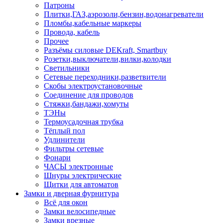
Патроны
Плитки,ГАЗ,аэрозоли,бензин,водонагреватели
Пломбы,кабельные маркеры
Провода, кабель
Прочее
Разъёмы силовые DEKraft, Smartbuy
Розетки,выключатели,вилки,колодки
Светильники
Сетевые переходники,разветвители
Скобы электроустановочные
Соединение для проводов
Стяжки,бандажи,хомуты
ТЭНы
Термоусадочная трубка
Тёплый пол
Удлинители
Фильтры сетевые
Фонари
ЧАСЫ электронные
Шнуры электрические
Щитки для автоматов
Замки и дверная фурнитура
Всё для окон
Замки велосипедные
Замки врезные