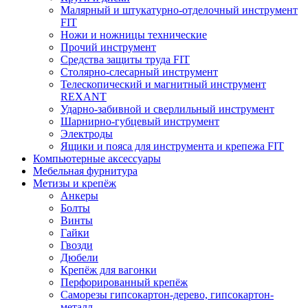
Малярный и штукатурно-отделочный инструмент
FIT
Ножи и ножницы технические
Прочий инструмент
Средства защиты труда FIT
Столярно-слесарный инструмент
Телескопический и магнитный инструмент
REXANT
Ударно-забивной и сверлильный инструмент
Шарнирно-губцевый инструмент
Электроды
Ящики и пояса для инструмента и крепежа FIT
Компьютерные аксессуары
Мебельная фурнитура
Метизы и крепёж
Анкеры
Болты
Винты
Гайки
Гвозди
Дюбели
Крепёж для вагонки
Перфорированный крепёж
Саморезы гипсокартон-дерево, гипсокартон-
металл