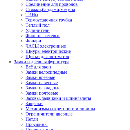
Соединение для проводов
Стяжки,бандажи,хомуты
ТЭНы
Термоусадочная трубка
Тёплый пол
Удлинители
Фильтры сетевые
Фонари
ЧАСЫ электронные
Шнуры электрические
Щитки для автоматов
Замки и дверная фурнитура
Всё для окон
Замки велосипедные
Замки врезные
Замки навесные
Замки накладные
Замки почтовые
Засовы, задвижки и шпингалеты
Защёлки
Механизмы секретности и личины
Ограничители дверные
Петли
Проушины
Прочие замки