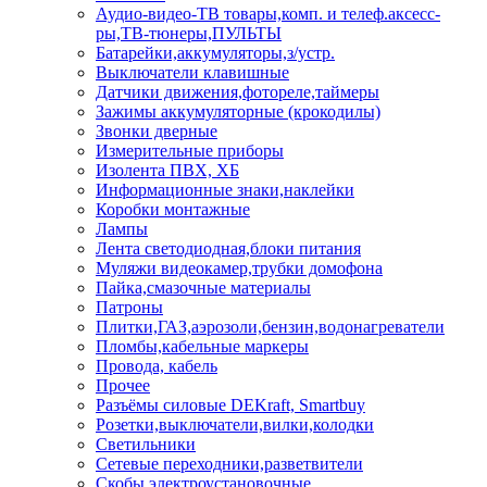
Аудио-видео-ТВ товары,комп. и телеф.аксесс-
ры,ТВ-тюнеры,ПУЛЬТЫ
Батарейки,аккумуляторы,з/устр.
Выключатели клавишные
Датчики движения,фотореле,таймеры
Зажимы аккумуляторные (крокодилы)
Звонки дверные
Измерительные приборы
Изолента ПВХ, ХБ
Информационные знаки,наклейки
Коробки монтажные
Лампы
Лента светодиодная,блоки питания
Муляжи видеокамер,трубки домофона
Пайка,смазочные материалы
Патроны
Плитки,ГАЗ,аэрозоли,бензин,водонагреватели
Пломбы,кабельные маркеры
Провода, кабель
Прочее
Разъёмы силовые DEKraft, Smartbuy
Розетки,выключатели,вилки,колодки
Светильники
Сетевые переходники,разветвители
Скобы электроустановочные