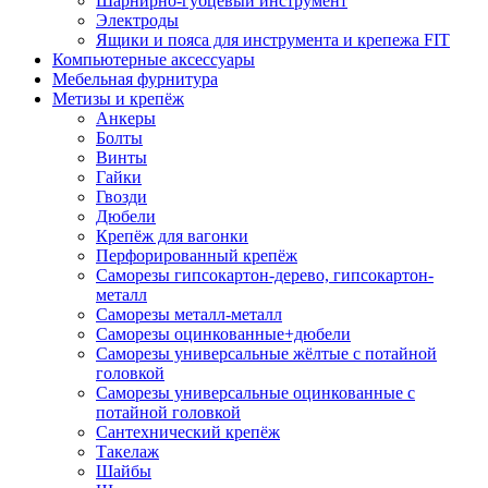
Шарнирно-губцевый инструмент
Электроды
Ящики и пояса для инструмента и крепежа FIT
Компьютерные аксессуары
Мебельная фурнитура
Метизы и крепёж
Анкеры
Болты
Винты
Гайки
Гвозди
Дюбели
Крепёж для вагонки
Перфорированный крепёж
Саморезы гипсокартон-дерево, гипсокартон-
металл
Саморезы металл-металл
Саморезы оцинкованные+дюбели
Саморезы универсальные жёлтые с потайной
головкой
Саморезы универсальные оцинкованные с
потайной головкой
Сантехнический крепёж
Такелаж
Шайбы