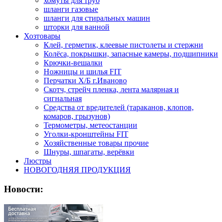
хомуты для труб
шланги газовые
шланги для стиральных машин
шторки для ванной
Хозтовары
Клей, герметик, клеевые пистолеты и стержни
Колёса, покрышки, запасные камеры, подшипники
Крючки-вешалки
Ножницы и шилья FIT
Перчатки Х/Б г.Иваново
Скотч, стрейч пленка, лента малярная и
сигнальная
Средства от вредителей (тараканов, клопов,
комаров, грызунов)
Термометры, метеостанции
Уголки-кронштейны FIT
Хозяйственные товары прочие
Шнуры, шпагаты, верёвки
Люстры
НОВОГОДНЯЯ ПРОДУКЦИЯ
Новости: