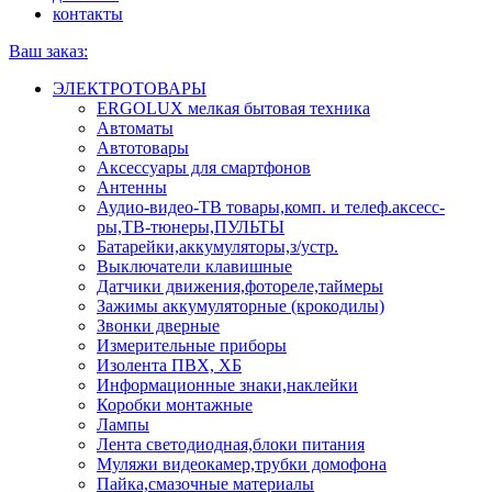
контакты
Ваш заказ:
ЭЛЕКТРОТОВАРЫ
ERGOLUX мелкая бытовая техника
Автоматы
Автотовары
Аксессуары для смартфонов
Антенны
Аудио-видео-ТВ товары,комп. и телеф.аксесс-
ры,ТВ-тюнеры,ПУЛЬТЫ
Батарейки,аккумуляторы,з/устр.
Выключатели клавишные
Датчики движения,фотореле,таймеры
Зажимы аккумуляторные (крокодилы)
Звонки дверные
Измерительные приборы
Изолента ПВХ, ХБ
Информационные знаки,наклейки
Коробки монтажные
Лампы
Лента светодиодная,блоки питания
Муляжи видеокамер,трубки домофона
Пайка,смазочные материалы