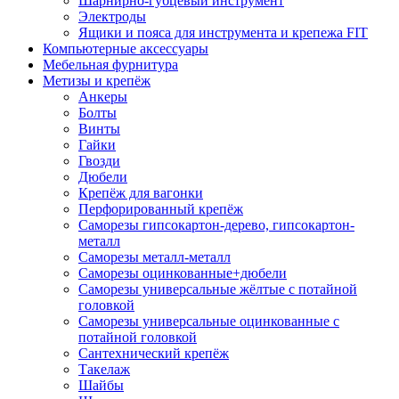
Шарнирно-губцевый инструмент
Электроды
Ящики и пояса для инструмента и крепежа FIT
Компьютерные аксессуары
Мебельная фурнитура
Метизы и крепёж
Анкеры
Болты
Винты
Гайки
Гвозди
Дюбели
Крепёж для вагонки
Перфорированный крепёж
Саморезы гипсокартон-дерево, гипсокартон-
металл
Саморезы металл-металл
Саморезы оцинкованные+дюбели
Саморезы универсальные жёлтые с потайной
головкой
Саморезы универсальные оцинкованные с
потайной головкой
Сантехнический крепёж
Такелаж
Шайбы