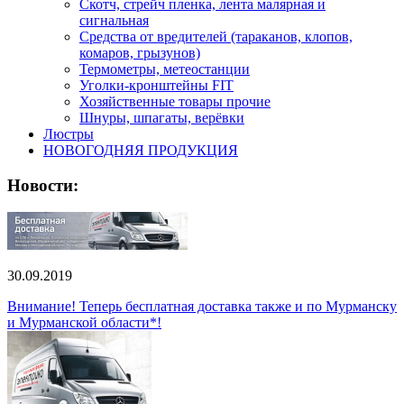
Скотч, стрейч пленка, лента малярная и
сигнальная
Средства от вредителей (тараканов, клопов,
комаров, грызунов)
Термометры, метеостанции
Уголки-кронштейны FIT
Хозяйственные товары прочие
Шнуры, шпагаты, верёвки
Люстры
НОВОГОДНЯЯ ПРОДУКЦИЯ
Новости:
30.09.2019
Внимание! Теперь бесплатная доставка также и по Мурманску
и Мурманской области*!