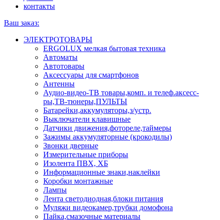
контакты
Ваш заказ:
ЭЛЕКТРОТОВАРЫ
ERGOLUX мелкая бытовая техника
Автоматы
Автотовары
Аксессуары для смартфонов
Антенны
Аудио-видео-ТВ товары,комп. и телеф.аксесс-
ры,ТВ-тюнеры,ПУЛЬТЫ
Батарейки,аккумуляторы,з/устр.
Выключатели клавишные
Датчики движения,фотореле,таймеры
Зажимы аккумуляторные (крокодилы)
Звонки дверные
Измерительные приборы
Изолента ПВХ, ХБ
Информационные знаки,наклейки
Коробки монтажные
Лампы
Лента светодиодная,блоки питания
Муляжи видеокамер,трубки домофона
Пайка,смазочные материалы