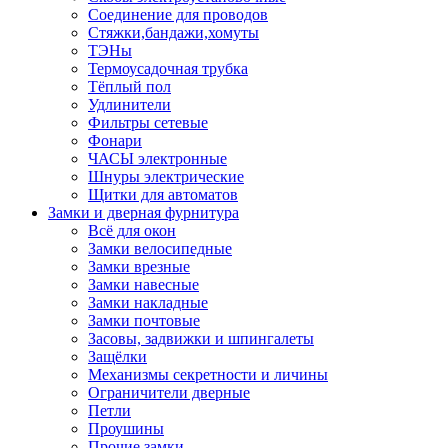
Соединение для проводов
Стяжки,бандажи,хомуты
ТЭНы
Термоусадочная трубка
Тёплый пол
Удлинители
Фильтры сетевые
Фонари
ЧАСЫ электронные
Шнуры электрические
Щитки для автоматов
Замки и дверная фурнитура
Всё для окон
Замки велосипедные
Замки врезные
Замки навесные
Замки накладные
Замки почтовые
Засовы, задвижки и шпингалеты
Защёлки
Механизмы секретности и личины
Ограничители дверные
Петли
Проушины
Прочие замки