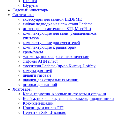
Штанги
Шурупы
Садовый инвентарь
Сантехника
аксессуары для ванной LEDEME
гибкая подводка из нерж.стали Ledeme
инженерная сантехника STI, MeerPlast
комплектующие для ванн, умывальников,
унитазов
комплектующие для смесителей
комплектующие к радиаторам
кран-буксы
манжеты, прокладки сантехнические
сифоны АНИ пласт
смесители Ledeme (пр-во Китай), Loffrey
хомуты для труб
шланги газовые
шланги для стиральных машин
шторки для ванной
Хозтовары
Клей, герметик, клеевые пистолеты и стержни
Колёса, покрышки, запасные камеры, подшипники
Крючки-вешалки
Ножницы и шилья FIT
Перчатки Х/Б г.Иваново