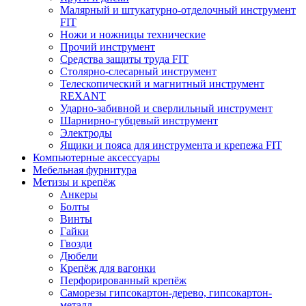
Малярный и штукатурно-отделочный инструмент
FIT
Ножи и ножницы технические
Прочий инструмент
Средства защиты труда FIT
Столярно-слесарный инструмент
Телескопический и магнитный инструмент
REXANT
Ударно-забивной и сверлильный инструмент
Шарнирно-губцевый инструмент
Электроды
Ящики и пояса для инструмента и крепежа FIT
Компьютерные аксессуары
Мебельная фурнитура
Метизы и крепёж
Анкеры
Болты
Винты
Гайки
Гвозди
Дюбели
Крепёж для вагонки
Перфорированный крепёж
Саморезы гипсокартон-дерево, гипсокартон-
металл