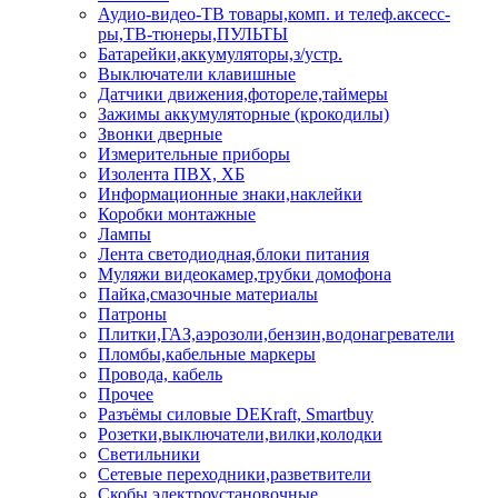
Аудио-видео-ТВ товары,комп. и телеф.аксесс-
ры,ТВ-тюнеры,ПУЛЬТЫ
Батарейки,аккумуляторы,з/устр.
Выключатели клавишные
Датчики движения,фотореле,таймеры
Зажимы аккумуляторные (крокодилы)
Звонки дверные
Измерительные приборы
Изолента ПВХ, ХБ
Информационные знаки,наклейки
Коробки монтажные
Лампы
Лента светодиодная,блоки питания
Муляжи видеокамер,трубки домофона
Пайка,смазочные материалы
Патроны
Плитки,ГАЗ,аэрозоли,бензин,водонагреватели
Пломбы,кабельные маркеры
Провода, кабель
Прочее
Разъёмы силовые DEKraft, Smartbuy
Розетки,выключатели,вилки,колодки
Светильники
Сетевые переходники,разветвители
Скобы электроустановочные