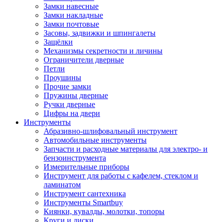
Замки навесные
Замки накладные
Замки почтовые
Засовы, задвижки и шпингалеты
Защёлки
Механизмы секретности и личины
Ограничители дверные
Петли
Проушины
Прочие замки
Пружины дверные
Ручки дверные
Цифры на двери
Инструменты
Абразивно-шлифовальный инструмент
Автомобильные инструменты
Запчасти и расходные материалы для электро- и
бензоинструмента
Измерительные приборы
Инструмент для работы с кафелем, стеклом и
ламинатом
Инструмент сантехника
Инструменты Smartbuy
Киянки, кувалды, молотки, топоры
Круги и диски