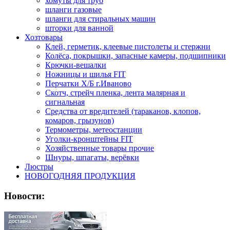
хомуты для труб
шланги газовые
шланги для стиральных машин
шторки для ванной
Хозтовары
Клей, герметик, клеевые пистолеты и стержни
Колёса, покрышки, запасные камеры, подшипники
Крючки-вешалки
Ножницы и шилья FIT
Перчатки Х/Б г.Иваново
Скотч, стрейч пленка, лента малярная и
сигнальная
Средства от вредителей (тараканов, клопов,
комаров, грызунов)
Термометры, метеостанции
Уголки-кронштейны FIT
Хозяйственные товары прочие
Шнуры, шпагаты, верёвки
Люстры
НОВОГОДНЯЯ ПРОДУКЦИЯ
Новости: