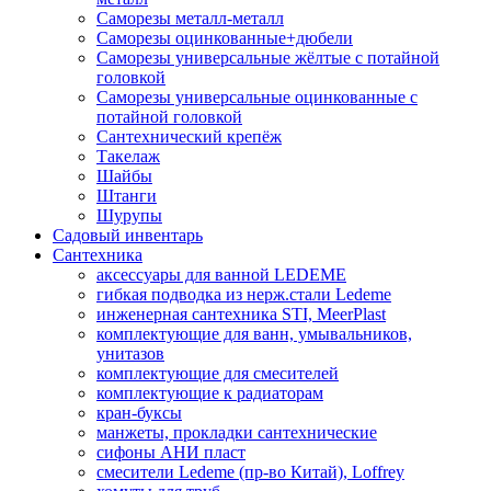
Саморезы металл-металл
Саморезы оцинкованные+дюбели
Саморезы универсальные жёлтые с потайной
головкой
Саморезы универсальные оцинкованные с
потайной головкой
Сантехнический крепёж
Такелаж
Шайбы
Штанги
Шурупы
Садовый инвентарь
Сантехника
аксессуары для ванной LEDEME
гибкая подводка из нерж.стали Ledeme
инженерная сантехника STI, MeerPlast
комплектующие для ванн, умывальников,
унитазов
комплектующие для смесителей
комплектующие к радиаторам
кран-буксы
манжеты, прокладки сантехнические
сифоны АНИ пласт
смесители Ledeme (пр-во Китай), Loffrey