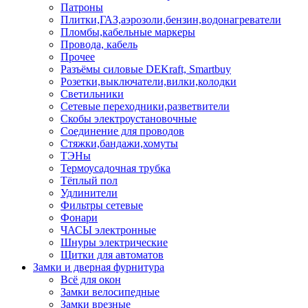
Патроны
Плитки,ГАЗ,аэрозоли,бензин,водонагреватели
Пломбы,кабельные маркеры
Провода, кабель
Прочее
Разъёмы силовые DEKraft, Smartbuy
Розетки,выключатели,вилки,колодки
Светильники
Сетевые переходники,разветвители
Скобы электроустановочные
Соединение для проводов
Стяжки,бандажи,хомуты
ТЭНы
Термоусадочная трубка
Тёплый пол
Удлинители
Фильтры сетевые
Фонари
ЧАСЫ электронные
Шнуры электрические
Щитки для автоматов
Замки и дверная фурнитура
Всё для окон
Замки велосипедные
Замки врезные