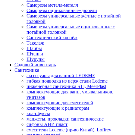
Саморезы металл-металл
Саморезы оцинкованные+дюбели
Саморезы универсальные жёлтые с потайной
головкой
Саморезы универсальные оцинкованные с
потайной головкой
Сантехнический крепёж
Такелаж
Шайбы
Штанги
Шурупы
Садовый инвентарь
Сантехника
аксессуары для ванной LEDEME
гибкая подводка из нерж.стали Ledeme
инженерная сантехника STI, MeerPlast
комплектующие для ванн, умывальников,
унитазов
комплектующие для смесителей
комплектующие к радиаторам
кран-буксы
манжеты, прокладки сантехнические
сифоны АНИ пласт
смесители Ledeme (пр-во Китай), Loffrey