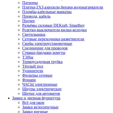
Патроны
Плитки,ГАЗ,аэрозоли,бензин,водонагреватели
Пломбы,кабельные маркеры
Провода, кабель
Прочее
Разъёмы силовые DEKraft, Smartbuy
Розетки,выключатели,вилки,колодки
Светильники
Сетевые переходники,разветвители
Скобы электроустановочные
Соединение для проводов
Стяжки,бандажи,хомуты
ТЭНы
Термоусадочная трубка
Тёплый пол
Удлинители
Фильтры сетевые
Фонари
ЧАСЫ электронные
Шнуры электрические
Щитки для автоматов
Замки и дверная фурнитура
Всё для окон
Замки велосипедные
Замки врезные