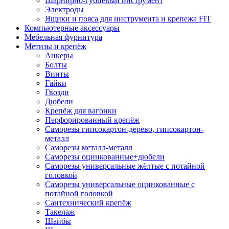
Шарнирно-губцевый инструмент
Электроды
Ящики и пояса для инструмента и крепежа FIT
Компьютерные аксессуары
Мебельная фурнитура
Метизы и крепёж
Анкеры
Болты
Винты
Гайки
Гвозди
Дюбели
Крепёж для вагонки
Перфорированный крепёж
Саморезы гипсокартон-дерево, гипсокартон-
металл
Саморезы металл-металл
Саморезы оцинкованные+дюбели
Саморезы универсальные жёлтые с потайной
головкой
Саморезы универсальные оцинкованные с
потайной головкой
Сантехнический крепёж
Такелаж
Шайбы