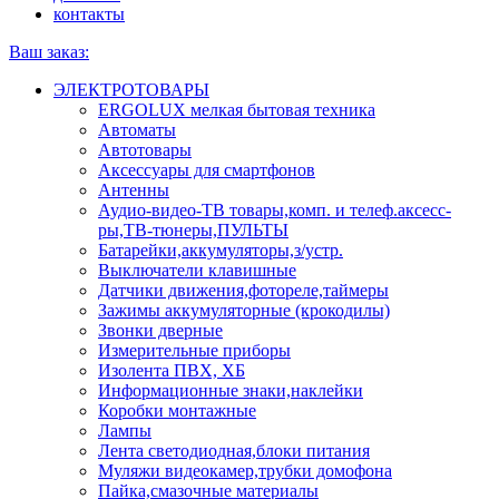
контакты
Ваш заказ:
ЭЛЕКТРОТОВАРЫ
ERGOLUX мелкая бытовая техника
Автоматы
Автотовары
Аксессуары для смартфонов
Антенны
Аудио-видео-ТВ товары,комп. и телеф.аксесс-
ры,ТВ-тюнеры,ПУЛЬТЫ
Батарейки,аккумуляторы,з/устр.
Выключатели клавишные
Датчики движения,фотореле,таймеры
Зажимы аккумуляторные (крокодилы)
Звонки дверные
Измерительные приборы
Изолента ПВХ, ХБ
Информационные знаки,наклейки
Коробки монтажные
Лампы
Лента светодиодная,блоки питания
Муляжи видеокамер,трубки домофона
Пайка,смазочные материалы