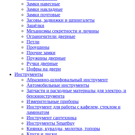
Замки навесные
Замки накладные
Замки почтовые
Засовы, задвижки и шпингалеты
Защёлки
Механизмы секретности и личины
Ограничители дверные
Петли
Проушины
Прочие замки
Пружины дверные
Ручки дверные
Цифры на двери
Инструменты
Абразивно-шлифовальный инструмент
Автомобильные инструменты
Запчасти и расходные материалы для электро- и
бензоинструмента
Измерительные приборы
Инструмент для работы с кафелем, стеклом и
ламинатом
Инструмент сантехника
Инструменты Smartbuy
Киянки, кувалды, молотки, топоры
Круги и диски