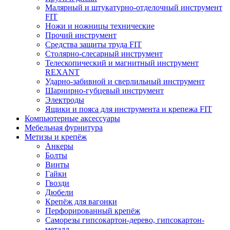
Малярный и штукатурно-отделочный инструмент
FIT
Ножи и ножницы технические
Прочий инструмент
Средства защиты труда FIT
Столярно-слесарный инструмент
Телескопический и магнитный инструмент
REXANT
Ударно-забивной и сверлильный инструмент
Шарнирно-губцевый инструмент
Электроды
Ящики и пояса для инструмента и крепежа FIT
Компьютерные аксессуары
Мебельная фурнитура
Метизы и крепёж
Анкеры
Болты
Винты
Гайки
Гвозди
Дюбели
Крепёж для вагонки
Перфорированный крепёж
Саморезы гипсокартон-дерево, гипсокартон-
металл