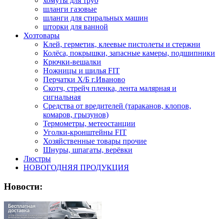
хомуты для труб
шланги газовые
шланги для стиральных машин
шторки для ванной
Хозтовары
Клей, герметик, клеевые пистолеты и стержни
Колёса, покрышки, запасные камеры, подшипники
Крючки-вешалки
Ножницы и шилья FIT
Перчатки Х/Б г.Иваново
Скотч, стрейч пленка, лента малярная и
сигнальная
Средства от вредителей (тараканов, клопов,
комаров, грызунов)
Термометры, метеостанции
Уголки-кронштейны FIT
Хозяйственные товары прочие
Шнуры, шпагаты, верёвки
Люстры
НОВОГОДНЯЯ ПРОДУКЦИЯ
Новости: