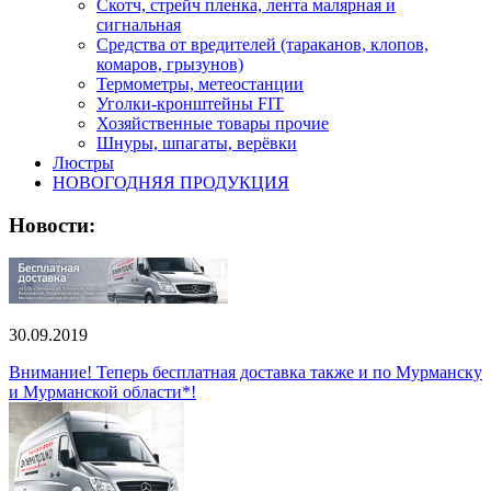
Скотч, стрейч пленка, лента малярная и
сигнальная
Средства от вредителей (тараканов, клопов,
комаров, грызунов)
Термометры, метеостанции
Уголки-кронштейны FIT
Хозяйственные товары прочие
Шнуры, шпагаты, верёвки
Люстры
НОВОГОДНЯЯ ПРОДУКЦИЯ
Новости:
30.09.2019
Внимание! Теперь бесплатная доставка также и по Мурманску
и Мурманской области*!