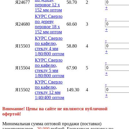
Я24677
50.70
2
перовое 12 x
+
152 мм оптом
КУРС Сверло
-
по дереву
Я24680
60.60
3
перовое 18 x
+
152 мм оптом
КУРС Сверло
-
по кафелю,
Я15503
58.80
4
стеклу 4 мм
+
1/80/800 оптом
КУРС Сверло
-
по кафелю,
Я15504
67.90
5
стеклу 5 мм
+
1/80/800 оптом
КУРС Сверло
-
по кафелю,
Я15502
149.30
4
стеклу 12 мм
+
1/40/400 оптом
Внимание! Цены на сайте не являются публичной
офертой!
Минимальная сумма оптовой продажи (поставки)
электротоваров -
20 000
рублей. Бесплатная доставка по