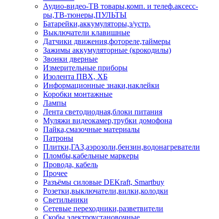
Аудио-видео-ТВ товары,комп. и телеф.аксесс-
ры,ТВ-тюнеры,ПУЛЬТЫ
Батарейки,аккумуляторы,з/устр.
Выключатели клавишные
Датчики движения,фотореле,таймеры
Зажимы аккумуляторные (крокодилы)
Звонки дверные
Измерительные приборы
Изолента ПВХ, ХБ
Информационные знаки,наклейки
Коробки монтажные
Лампы
Лента светодиодная,блоки питания
Муляжи видеокамер,трубки домофона
Пайка,смазочные материалы
Патроны
Плитки,ГАЗ,аэрозоли,бензин,водонагреватели
Пломбы,кабельные маркеры
Провода, кабель
Прочее
Разъёмы силовые DEKraft, Smartbuy
Розетки,выключатели,вилки,колодки
Светильники
Сетевые переходники,разветвители
Скобы электроустановочные