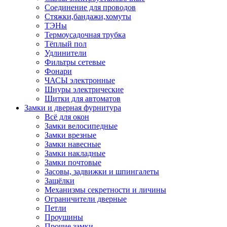
Соединение для проводов
Стяжки,бандажи,хомуты
ТЭНы
Термоусадочная трубка
Тёплый пол
Удлинители
Фильтры сетевые
Фонари
ЧАСЫ электронные
Шнуры электрические
Щитки для автоматов
Замки и дверная фурнитура
Всё для окон
Замки велосипедные
Замки врезные
Замки навесные
Замки накладные
Замки почтовые
Засовы, задвижки и шпингалеты
Защёлки
Механизмы секретности и личины
Ограничители дверные
Петли
Проушины
Прочие замки