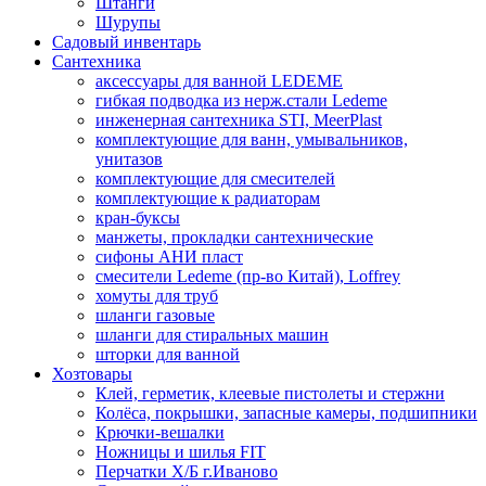
Штанги
Шурупы
Садовый инвентарь
Сантехника
аксессуары для ванной LEDEME
гибкая подводка из нерж.стали Ledeme
инженерная сантехника STI, MeerPlast
комплектующие для ванн, умывальников,
унитазов
комплектующие для смесителей
комплектующие к радиаторам
кран-буксы
манжеты, прокладки сантехнические
сифоны АНИ пласт
смесители Ledeme (пр-во Китай), Loffrey
хомуты для труб
шланги газовые
шланги для стиральных машин
шторки для ванной
Хозтовары
Клей, герметик, клеевые пистолеты и стержни
Колёса, покрышки, запасные камеры, подшипники
Крючки-вешалки
Ножницы и шилья FIT
Перчатки Х/Б г.Иваново