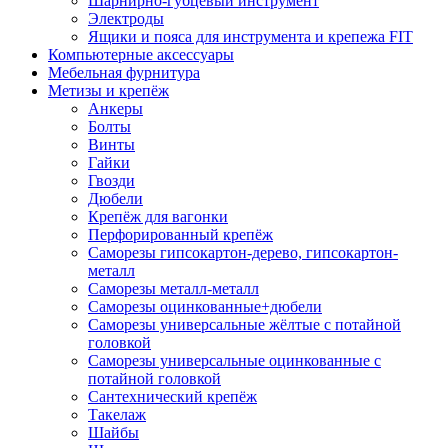
Шарнирно-губцевый инструмент
Электроды
Ящики и пояса для инструмента и крепежа FIT
Компьютерные аксессуары
Мебельная фурнитура
Метизы и крепёж
Анкеры
Болты
Винты
Гайки
Гвозди
Дюбели
Крепёж для вагонки
Перфорированный крепёж
Саморезы гипсокартон-дерево, гипсокартон-
металл
Саморезы металл-металл
Саморезы оцинкованные+дюбели
Саморезы универсальные жёлтые с потайной
головкой
Саморезы универсальные оцинкованные с
потайной головкой
Сантехнический крепёж
Такелаж
Шайбы