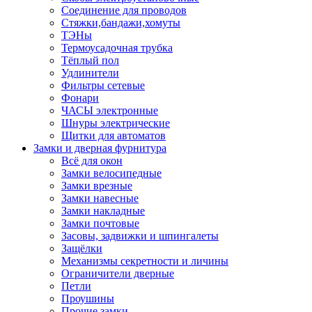
Соединение для проводов
Стяжки,бандажи,хомуты
ТЭНы
Термоусадочная трубка
Тёплый пол
Удлинители
Фильтры сетевые
Фонари
ЧАСЫ электронные
Шнуры электрические
Щитки для автоматов
Замки и дверная фурнитура
Всё для окон
Замки велосипедные
Замки врезные
Замки навесные
Замки накладные
Замки почтовые
Засовы, задвижки и шпингалеты
Защёлки
Механизмы секретности и личины
Ограничители дверные
Петли
Проушины
Прочие замки