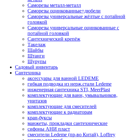
Саморезы металл-металл
Саморезы оцинкованные+дюбели
Саморезы универсальные жёлтые с потайной
головкой
Саморезы универсальные оцинкованные с
потайной головкой
Сантехнический крепёж
Такелаж
Шайбы
Штанги
Шурупы
Садовый инвентарь
Сантехника
аксессуары для ванной LEDEME
гибкая подводка из нерж.стали Ledeme
инженерная сантехника STI, MeerPlast
комплектующие для ванн, умывальников,
унитазов
комплектующие для смесителей
комплектующие к радиаторам
кран-буксы
манжеты, прокладки сантехнические
сифоны АНИ пласт
смесители Ledeme (пр-во Китай), Loffrey