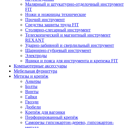
Малярный и штукатурно-отделочный инструмент
FIT
Ножи и ножницы технические
Прочий инструмент
Средства защиты труда FIT
Столярно-слесарный инструмент
Телескопический и магнитный инструмент
REXANT
Ударно-забивной и сверлильный инструмент
Шарнирно-губцевый инструмент
Электроды
Ящики и пояса для инструмента и крепежа FIT
Компьютерные аксессуары
Мебельная фурнитура
Метизы и крепёж
Анкеры
Болты
Винты
Гайки
Гвозди
Дюбели
Крепёж для вагонки
Перфорированный крепёж
Саморезы гипсокартон-дерево, гипсокартон-
металл