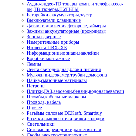
Аудио-видео-ТВ товары,комп. и телеф.аксесс-
ры,ТВ-тюнеры,ПУЛЬТЫ
Батарейки,аккумуляторы,з/устр.
Выключатели клавишные
Датчики движения,фотореле,таймеры
Зажимы аккумуляторные (крокодилы)
Звонки дверные
Измерительные приборы
Изолента ПВХ, ХБ
Информационные знаки,наклейки
Коробки монтажные
Лампы
Лента светодиодная,блоки питания
Муляжи видеокамер,трубки домофона
Пайка,смазочные материалы
Патроны
Плитки,ГАЗ,аэрозоли,бензин,водонагреватели
Пломбы,кабельные маркеры
Провода, кабель
Прочее
Разъёмы силовые DEKraft, Smartbuy
Розетки,выключатели,вилки,колодки
Светильники
Сетевые переходники,разветвители
Скобы электроустановочные