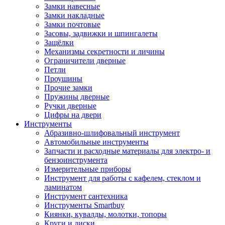
Замки навесные
Замки накладные
Замки почтовые
Засовы, задвижки и шпингалеты
Защёлки
Механизмы секретности и личины
Ограничители дверные
Петли
Проушины
Прочие замки
Пружины дверные
Ручки дверные
Цифры на двери
Инструменты
Абразивно-шлифовальный инструмент
Автомобильные инструменты
Запчасти и расходные материалы для электро- и
бензоинструмента
Измерительные приборы
Инструмент для работы с кафелем, стеклом и
ламинатом
Инструмент сантехника
Инструменты Smartbuy
Киянки, кувалды, молотки, топоры
Круги и диски