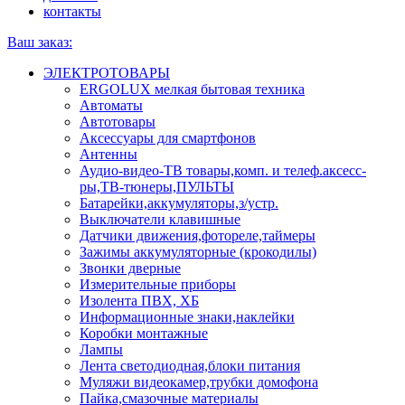
контакты
Ваш заказ:
ЭЛЕКТРОТОВАРЫ
ERGOLUX мелкая бытовая техника
Автоматы
Автотовары
Аксессуары для смартфонов
Антенны
Аудио-видео-ТВ товары,комп. и телеф.аксесс-
ры,ТВ-тюнеры,ПУЛЬТЫ
Батарейки,аккумуляторы,з/устр.
Выключатели клавишные
Датчики движения,фотореле,таймеры
Зажимы аккумуляторные (крокодилы)
Звонки дверные
Измерительные приборы
Изолента ПВХ, ХБ
Информационные знаки,наклейки
Коробки монтажные
Лампы
Лента светодиодная,блоки питания
Муляжи видеокамер,трубки домофона
Пайка,смазочные материалы