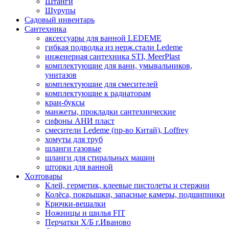
Штанги
Шурупы
Садовый инвентарь
Сантехника
аксессуары для ванной LEDEME
гибкая подводка из нерж.стали Ledeme
инженерная сантехника STI, MeerPlast
комплектующие для ванн, умывальников,
унитазов
комплектующие для смесителей
комплектующие к радиаторам
кран-буксы
манжеты, прокладки сантехнические
сифоны АНИ пласт
смесители Ledeme (пр-во Китай), Loffrey
хомуты для труб
шланги газовые
шланги для стиральных машин
шторки для ванной
Хозтовары
Клей, герметик, клеевые пистолеты и стержни
Колёса, покрышки, запасные камеры, подшипники
Крючки-вешалки
Ножницы и шилья FIT
Перчатки Х/Б г.Иваново