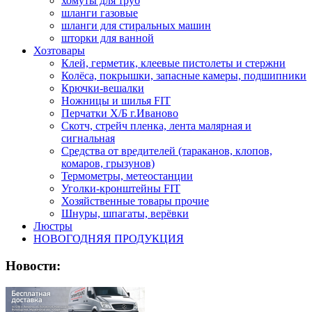
хомуты для труб
шланги газовые
шланги для стиральных машин
шторки для ванной
Хозтовары
Клей, герметик, клеевые пистолеты и стержни
Колёса, покрышки, запасные камеры, подшипники
Крючки-вешалки
Ножницы и шилья FIT
Перчатки Х/Б г.Иваново
Скотч, стрейч пленка, лента малярная и
сигнальная
Средства от вредителей (тараканов, клопов,
комаров, грызунов)
Термометры, метеостанции
Уголки-кронштейны FIT
Хозяйственные товары прочие
Шнуры, шпагаты, верёвки
Люстры
НОВОГОДНЯЯ ПРОДУКЦИЯ
Новости: