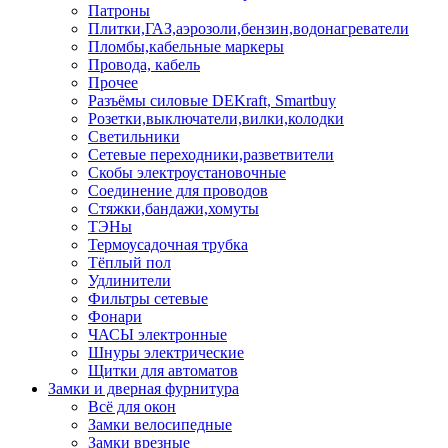
Патроны
Плитки,ГАЗ,аэрозоли,бензин,водонагреватели
Пломбы,кабельные маркеры
Провода, кабель
Прочее
Разъёмы силовые DEKraft, Smartbuy
Розетки,выключатели,вилки,колодки
Светильники
Сетевые переходники,разветвители
Скобы электроустановочные
Соединение для проводов
Стяжки,бандажи,хомуты
ТЭНы
Термоусадочная трубка
Тёплый пол
Удлинители
Фильтры сетевые
Фонари
ЧАСЫ электронные
Шнуры электрические
Щитки для автоматов
Замки и дверная фурнитура
Всё для окон
Замки велосипедные
Замки врезные