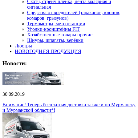
Скотч, стрейч пленка, лента малярная и
сигнальная
Средства от вредителей (тараканов, клопов,
комаров, грызунов)
Термометры, метеостанции
Уголки-кронштейны FIT
Хозяйственные товары прочие
Шнуры, шпагаты, верёвки
Люстры
НОВОГОДНЯЯ ПРОДУКЦИЯ
Новости:
30.09.2019
Внимание! Теперь бесплатная доставка также и по Мурманску
и Мурманской области*!