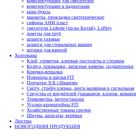
комплектующие для смесителей
комплектующие к радиаторам
кран-буксы
манжеты, прокладки сантехнические
сифоны АНИ пласт
смесители Ledeme (пр-во Китай), Loffrey
хомуты для труб
шланги газовые
шланги для стиральных машин
шторки для ванной
Хозтовары
Клей, герметик, клеевые пистолеты и стержни
Колёса, покрышки, запасные камеры, подшипники
Крючки-вешалки
Ножницы и шилья FIT
Перчатки Х/Б г.Иваново
Скотч, стрейч пленка, лента малярная и сигнальная
Средства от вредителей (тараканов, клопов, комаро
Термометры, метеостанции
Уголки-кронштейны FIT
Хозяйственные товары прочие
Шнуры, шпагаты, верёвки
Люстры
НОВОГОДНЯЯ ПРОДУКЦИЯ