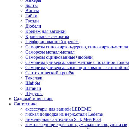
Анкеры
Болты
Винты
Гайки
Гвозди
Дюбели
Крепёж для вагонки
Кровельные саморезы
Перфорированный крепёж
Саморезы гипсокартон-дерево, гипсокартон-металл
Саморезы металл-металл
Саморезы оцинкованные+дюбели
Саморезы универсальные жёлтые с потайной голов
Саморезы универсальные оцинкованные с потайной
Сантехнический крепёж
Такелаж
Шайбы
Штанги
Шурупы
Садовый инвентарь
Сантехника
аксессуары для ванной LEDEME
гибкая подводка из нерж.стали Ledeme
инженерная сантехника STI, MeerPlast
комплектующие для ванн, умывальников, унитазов