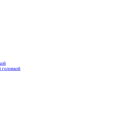
кой
 головкой