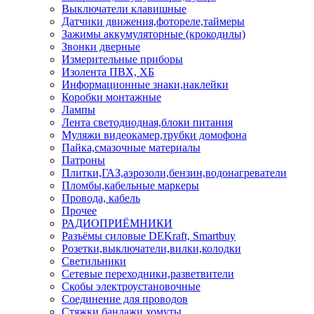
Выключатели клавишные
Датчики движения,фотореле,таймеры
Зажимы аккумуляторные (крокодилы)
Звонки дверные
Измерительные приборы
Изолента ПВХ, ХБ
Информационные знаки,наклейки
Коробки монтажные
Лампы
Лента светодиодная,блоки питания
Муляжи видеокамер,трубки домофона
Пайка,смазочные материалы
Патроны
Плитки,ГАЗ,аэрозоли,бензин,водонагреватели
Пломбы,кабельные маркеры
Провода, кабель
Прочее
РАДИОПРИЁМНИКИ
Разъёмы силовые DEKraft, Smartbuy
Розетки,выключатели,вилки,колодки
Светильники
Сетевые переходники,разветвители
Скобы электроустановочные
Соединение для проводов
Стяжки,бандажи,хомуты