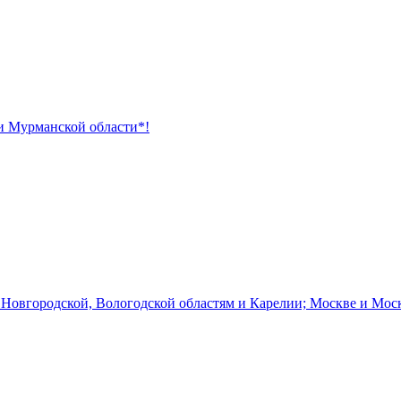
 и Мурманской области*!
 Новгородской, Вологодской областям и Карелии; Москве и Мос