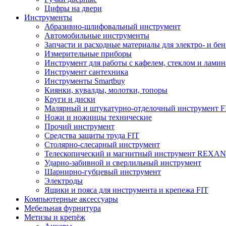
Цифры на двери
Инструменты
Абразивно-шлифовальный инструмент
Автомобильные инструменты
Запчасти и расходные материалы для электро- и бе
Измерительные приборы
Инструмент для работы с кафелем, стеклом и лами
Инструмент сантехника
Инструменты Smartbuy
Киянки, кувалды, молотки, топоры
Круги и диски
Малярный и штукатурно-отделочный инструмент F
Ножи и ножницы технические
Прочий инструмент
Средства защиты труда FIT
Столярно-слесарный инструмент
Телескопический и магнитный инструмент REXA
Ударно-забивной и сверлильный инструмент
Шарнирно-губцевый инструмент
Электроды
Ящики и пояса для инструмента и крепежа FIT
Компьютерные аксессуары
Мебельная фурнитура
Метизы и крепёж