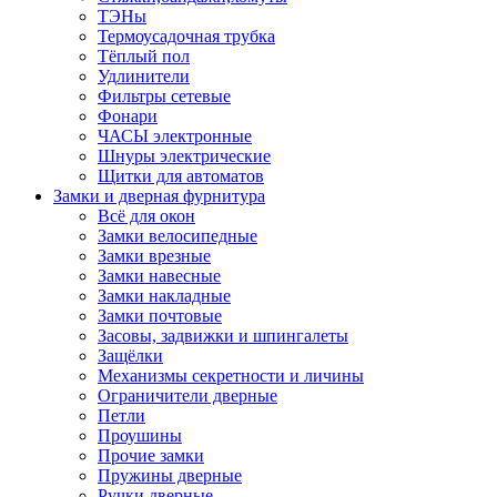
ТЭНы
Термоусадочная трубка
Тёплый пол
Удлинители
Фильтры сетевые
Фонари
ЧАСЫ электронные
Шнуры электрические
Щитки для автоматов
Замки и дверная фурнитура
Всё для окон
Замки велосипедные
Замки врезные
Замки навесные
Замки накладные
Замки почтовые
Засовы, задвижки и шпингалеты
Защёлки
Механизмы секретности и личины
Ограничители дверные
Петли
Проушины
Прочие замки
Пружины дверные
Ручки дверные