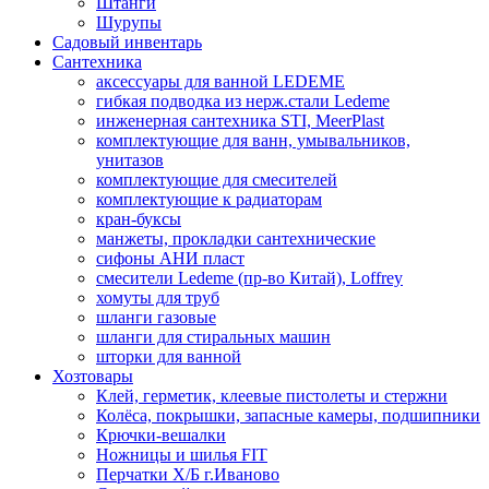
Штанги
Шурупы
Садовый инвентарь
Сантехника
аксессуары для ванной LEDEME
гибкая подводка из нерж.стали Ledeme
инженерная сантехника STI, MeerPlast
комплектующие для ванн, умывальников,
унитазов
комплектующие для смесителей
комплектующие к радиаторам
кран-буксы
манжеты, прокладки сантехнические
сифоны АНИ пласт
смесители Ledeme (пр-во Китай), Loffrey
хомуты для труб
шланги газовые
шланги для стиральных машин
шторки для ванной
Хозтовары
Клей, герметик, клеевые пистолеты и стержни
Колёса, покрышки, запасные камеры, подшипники
Крючки-вешалки
Ножницы и шилья FIT
Перчатки Х/Б г.Иваново