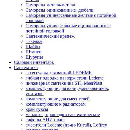
Саморезы металл-металл
Саморезы оцинкованные+дюбели
Саморезы универсальные жёлтые с потайной
головкой
Саморезы универсальные оцинкованные с
потайной головкой
Сантехнический крепёж
Такелаж
Шайбы
Штанги
Шурупы
Садовый инвентарь
Сантехника
аксессуары для ванной LEDEME
гибкая подводка из нерж.стали Ledeme
инженерная сантехника STI, MeerPlast
комплектующие для ванн, умывальников,
унитазов
комплектующие для смесителей
комплектующие к радиаторам
кран-буксы
манжеты, прокладки сантехнические
сифоны АНИ пласт
смесители Ledeme (пр-во Китай), Loffrey