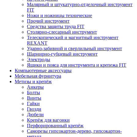
Малярный и штукатурно-отделочный инструмент
FIT
Ножи и ножницы технические
Прочий инструмент
Средства защиты труда FIT
Столярно-слесарный инструмент
Телескопический и магнитный инструмент
REXANT
Ударно-забивной и сверлильный инструмент
Шарнирно-губцевый инструмент
Электроды
Ящики и пояса для инструмента и крепежа FIT
Компьютерные аксессуары
Мебельная фурнитура
Метизы и крепёж
Анкеры
Болты
Винты
Гайки
Гвозди
Дюбели
Крепёж для вагонки
Перфорированный крепёж
Саморезы гипсокартон-дерево, гипсокартон-
металл