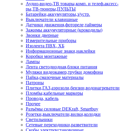
Аудио-видео-ТВ товары,комп. и телеф.аксесс-
ры,ТВ-тюнеры,ПУЛЬТЫ
Батарейки,аккумуляторы,з/устр.
Выключатели клавишные
Датчики движения,фотореле,таймеры
Зажимы аккумуляторные (крокодилы)
Звонки дверные
Измерительные приборы
Изолента ПВХ, ХБ
Информационные знаки,наклейки
Коробки монтажные
Лампы
Лента светодиодная,блоки питания
Муляжи видеокамер,трубки домофона
Пайка,смазочные материалы
Патроны
Плитки,ГАЗ,аэрозоли,бензин,водонагреватели
Пломбы,кабельные маркеры
Провода, кабель
Прочее
Разъёмы силовые DEKraft, Smartbuy
Розетки,выключатели,вилки,колодки
Светильники
Сетевые переходники,разветвители
Скобы электроустановочные