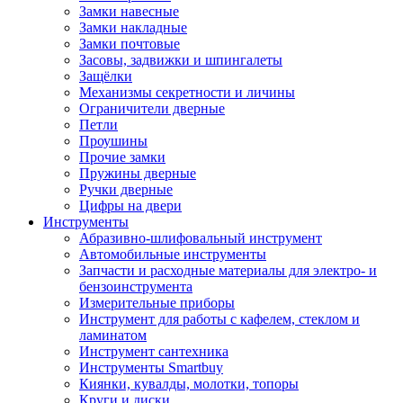
Замки навесные
Замки накладные
Замки почтовые
Засовы, задвижки и шпингалеты
Защёлки
Механизмы секретности и личины
Ограничители дверные
Петли
Проушины
Прочие замки
Пружины дверные
Ручки дверные
Цифры на двери
Инструменты
Абразивно-шлифовальный инструмент
Автомобильные инструменты
Запчасти и расходные материалы для электро- и
бензоинструмента
Измерительные приборы
Инструмент для работы с кафелем, стеклом и
ламинатом
Инструмент сантехника
Инструменты Smartbuy
Киянки, кувалды, молотки, топоры
Круги и диски