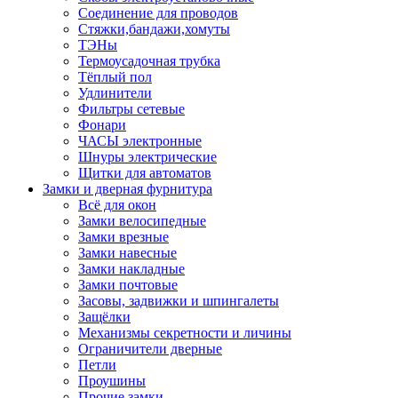
Соединение для проводов
Стяжки,бандажи,хомуты
ТЭНы
Термоусадочная трубка
Тёплый пол
Удлинители
Фильтры сетевые
Фонари
ЧАСЫ электронные
Шнуры электрические
Щитки для автоматов
Замки и дверная фурнитура
Всё для окон
Замки велосипедные
Замки врезные
Замки навесные
Замки накладные
Замки почтовые
Засовы, задвижки и шпингалеты
Защёлки
Механизмы секретности и личины
Ограничители дверные
Петли
Проушины
Прочие замки