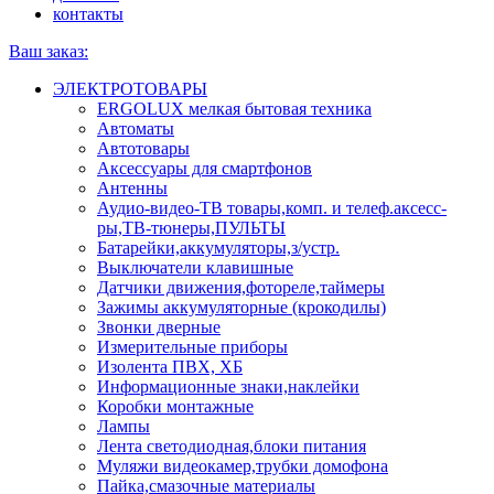
контакты
Ваш заказ:
ЭЛЕКТРОТОВАРЫ
ERGOLUX мелкая бытовая техника
Автоматы
Автотовары
Аксессуары для смартфонов
Антенны
Аудио-видео-ТВ товары,комп. и телеф.аксесс-
ры,ТВ-тюнеры,ПУЛЬТЫ
Батарейки,аккумуляторы,з/устр.
Выключатели клавишные
Датчики движения,фотореле,таймеры
Зажимы аккумуляторные (крокодилы)
Звонки дверные
Измерительные приборы
Изолента ПВХ, ХБ
Информационные знаки,наклейки
Коробки монтажные
Лампы
Лента светодиодная,блоки питания
Муляжи видеокамер,трубки домофона
Пайка,смазочные материалы