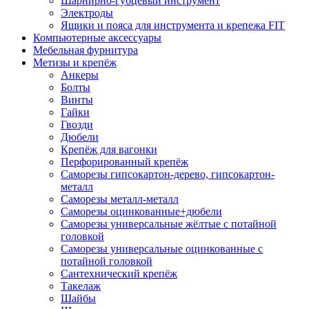
Шарнирно-губцевый инструмент
Электроды
Ящики и пояса для инструмента и крепежа FIT
Компьютерные аксессуары
Мебельная фурнитура
Метизы и крепёж
Анкеры
Болты
Винты
Гайки
Гвозди
Дюбели
Крепёж для вагонки
Перфорированный крепёж
Саморезы гипсокартон-дерево, гипсокартон-
металл
Саморезы металл-металл
Саморезы оцинкованные+дюбели
Саморезы универсальные жёлтые с потайной
головкой
Саморезы универсальные оцинкованные с
потайной головкой
Сантехнический крепёж
Такелаж
Шайбы