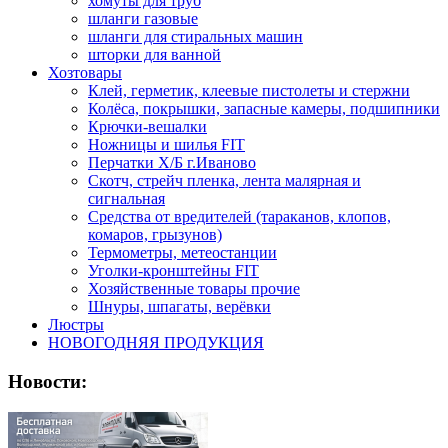
хомуты для труб
шланги газовые
шланги для стиральных машин
шторки для ванной
Хозтовары
Клей, герметик, клеевые пистолеты и стержни
Колёса, покрышки, запасные камеры, подшипники
Крючки-вешалки
Ножницы и шилья FIT
Перчатки Х/Б г.Иваново
Скотч, стрейч пленка, лента малярная и
сигнальная
Средства от вредителей (тараканов, клопов,
комаров, грызунов)
Термометры, метеостанции
Уголки-кронштейны FIT
Хозяйственные товары прочие
Шнуры, шпагаты, верёвки
Люстры
НОВОГОДНЯЯ ПРОДУКЦИЯ
Новости: