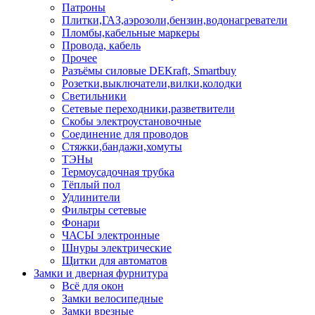
Патроны
Плитки,ГАЗ,аэрозоли,бензин,водонагреватели
Пломбы,кабельные маркеры
Провода, кабель
Прочее
Разъёмы силовые DEKraft, Smartbuy
Розетки,выключатели,вилки,колодки
Светильники
Сетевые переходники,разветвители
Скобы электроустановочные
Соединение для проводов
Стяжки,бандажи,хомуты
ТЭНы
Термоусадочная трубка
Тёплый пол
Удлинители
Фильтры сетевые
Фонари
ЧАСЫ электронные
Шнуры электрические
Щитки для автоматов
Замки и дверная фурнитура
Всё для окон
Замки велосипедные
Замки врезные