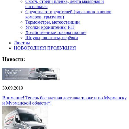
Скотч, стрейч пленка, лента малярная и
сигнальная
Средства от вредителей (тараканов, клопов,
комаров, грызунов)
Термометры, метеостанции
Уголки-кронштейны FIT
Хозяйственные товары прочие
Шнуры, шпагаты, верёвки
Люстры
НОВОГОДНЯЯ ПРОДУКЦИЯ
Новости:
30.09.2019
Внимание! Теперь бесплатная доставка также и по Мурманску
и Мурманской области*!