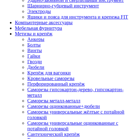
Ударно-забивной и сверлильный инструмент
Шарнирно-губцевый инструмент
Электроды
Ящики и пояса для инструмента и крепежа FIT
Компьютерные аксессуары
Мебельная фурнитура
Метизы и крепёж
Анкеры
Болты
Винты
Гайки
Гвозди
Дюбели
Крепёж для вагонки
Кровельные саморезы
Перфорированный крепёж
Саморезы гипсокартон-дерево, гипсокартон-
металл
Саморезы металл-металл
Саморезы оцинкованные+дюбели
Саморезы универсальные жёлтые с потайной
головкой
Саморезы универсальные оцинкованные с
потайной головкой
Сантехнический крепёж