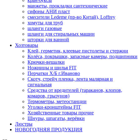
кран-буксы
манжеты, прокладки сантехнические
сифоны АНИ пласт
смесители Ledeme (пр-во Китай), Loffrey
хомуты для труб
шланги газовые
шланги для стиральных машин
шторки для ванной
Хозтовары
Клей, герметик, клеевые пистолеты и стержни
Колёса, покрышки, запасные камеры, подшипники
Крючки-вешалки
Ножницы и шилья FIT
Перчатки Х/Б г.Иваново
Скотч, стрейч пленка, лента малярная и
сигнальная
Средства от вредителей (тараканов, клопов,
комаров, грызунов)
Термометры, метеостанции
Уголки-кронштейны FIT
Хозяйственные товары прочие
Шнуры, шпагаты, верёвки
Люстры
НОВОГОДНЯЯ ПРОДУКЦИЯ