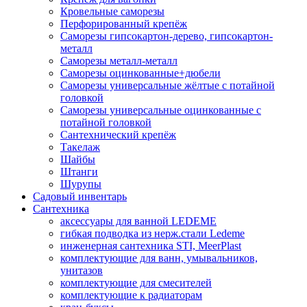
Кровельные саморезы
Перфорированный крепёж
Саморезы гипсокартон-дерево, гипсокартон-
металл
Саморезы металл-металл
Саморезы оцинкованные+дюбели
Саморезы универсальные жёлтые с потайной
головкой
Саморезы универсальные оцинкованные с
потайной головкой
Сантехнический крепёж
Такелаж
Шайбы
Штанги
Шурупы
Садовый инвентарь
Сантехника
аксессуары для ванной LEDEME
гибкая подводка из нерж.стали Ledeme
инженерная сантехника STI, MeerPlast
комплектующие для ванн, умывальников,
унитазов
комплектующие для смесителей
комплектующие к радиаторам