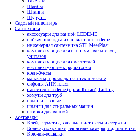
Такелаж
Шайбы
Штанги
Шурупы
Садовый инвентарь
Сантехника
аксессуары для ванной LEDEME
гибкая подводка из нерж.стали Ledeme
инженерная сантехника STI, MeerPlast
комплектующие для ванн, умывальников,
унитазов
комплектующие для смесителей
комплектующие к радиаторам
кран-буксы
манжеты, прокладки сантехнические
сифоны АНИ пласт
смесители Ledeme (пр-во Китай), Loffrey
хомуты для труб
шланги газовые
шланги для стиральных машин
шторки для ванной
Хозтовары
Клей, герметик, клеевые пистолеты и стержни
Колёса, покрышки, запасные камеры, подшипники
Крючки-вешалки