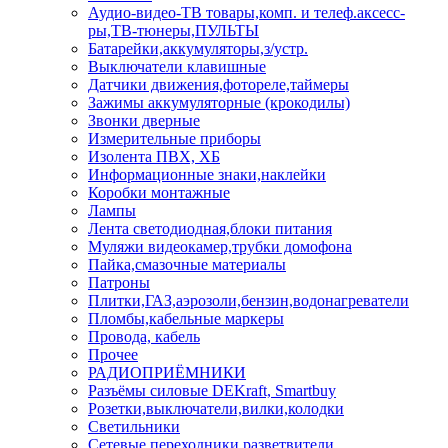
Аудио-видео-ТВ товары,комп. и телеф.аксесс-
ры,ТВ-тюнеры,ПУЛЬТЫ
Батарейки,аккумуляторы,з/устр.
Выключатели клавишные
Датчики движения,фотореле,таймеры
Зажимы аккумуляторные (крокодилы)
Звонки дверные
Измерительные приборы
Изолента ПВХ, ХБ
Информационные знаки,наклейки
Коробки монтажные
Лампы
Лента светодиодная,блоки питания
Муляжи видеокамер,трубки домофона
Пайка,смазочные материалы
Патроны
Плитки,ГАЗ,аэрозоли,бензин,водонагреватели
Пломбы,кабельные маркеры
Провода, кабель
Прочее
РАДИОПРИЁМНИКИ
Разъёмы силовые DEKraft, Smartbuy
Розетки,выключатели,вилки,колодки
Светильники
Сетевые переходники,разветвители