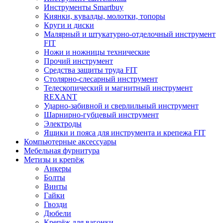
Инструменты Smartbuy
Киянки, кувалды, молотки, топоры
Круги и диски
Малярный и штукатурно-отделочный инструмент
FIT
Ножи и ножницы технические
Прочий инструмент
Средства защиты труда FIT
Столярно-слесарный инструмент
Телескопический и магнитный инструмент
REXANT
Ударно-забивной и сверлильный инструмент
Шарнирно-губцевый инструмент
Электроды
Ящики и пояса для инструмента и крепежа FIT
Компьютерные аксессуары
Мебельная фурнитура
Метизы и крепёж
Анкеры
Болты
Винты
Гайки
Гвозди
Дюбели
Крепёж для вагонки