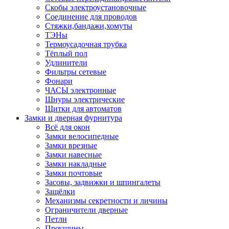
Скобы электроустановочные
Соединение для проводов
Стяжки,бандажи,хомуты
ТЭНы
Термоусадочная трубка
Тёплый пол
Удлинители
Фильтры сетевые
Фонари
ЧАСЫ электронные
Шнуры электрические
Щитки для автоматов
Замки и дверная фурнитура
Всё для окон
Замки велосипедные
Замки врезные
Замки навесные
Замки накладные
Замки почтовые
Засовы, задвижки и шпингалеты
Защёлки
Механизмы секретности и личины
Ограничители дверные
Петли
Проушины