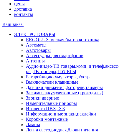
цены
доставка
контакты
Ваш заказ:
ЭЛЕКТРОТОВАРЫ
ERGOLUX мелкая бытовая техника
Автоматы
Автотовары
Аксессуары для смартфонов
Антенны
Аудио-видео-ТВ товары,комп. и телеф.аксесс-
ры,ТВ-тюнеры,ПУЛЬТЫ
Батарейки,аккумуляторы,з/устр.
Выключатели клавишные
Датчики движения,фотореле,таймеры
Зажимы аккумуляторные (крокодилы)
Звонки дверные
Измерительные приборы
Изолента ПВХ, ХБ
Информационные знаки,наклейки
Коробки монтажные
Лампы
Лента светодиодная,блоки питания