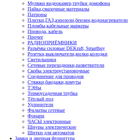
Муляжи видеокамер,трубки домофона
Пайка,смазочные материалы
Патроны
Плитки,ГАЗ,аэрозоли,бензин,водонагреватели
Пломбы,кабельные маркеры
Провода, кабель
Прочее
РАДИОПРИЁМНИКИ
Разъёмы силовые DEKraft, Smartbuy
Розетки,выключатели,вилки,колодки
Светильники
Сетевые переходники,разветвители
Скобы электроустановочные
Соединение для проводов
Стяжки,бандажи,хомуты
ТЭНы
Термоусадочная трубка
Тёплый пол
Удлинители
Фильтры сетевые
Фонари
ЧАСЫ электронные
Шнуры электрические
Щитки для автоматов
Замки и дверная фурнитура