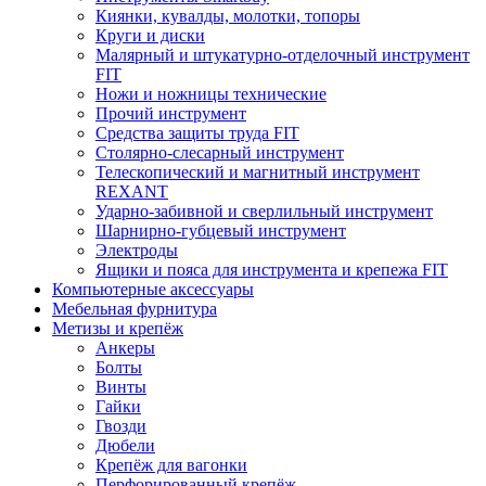
Киянки, кувалды, молотки, топоры
Круги и диски
Малярный и штукатурно-отделочный инструмент
FIT
Ножи и ножницы технические
Прочий инструмент
Средства защиты труда FIT
Столярно-слесарный инструмент
Телескопический и магнитный инструмент
REXANT
Ударно-забивной и сверлильный инструмент
Шарнирно-губцевый инструмент
Электроды
Ящики и пояса для инструмента и крепежа FIT
Компьютерные аксессуары
Мебельная фурнитура
Метизы и крепёж
Анкеры
Болты
Винты
Гайки
Гвозди
Дюбели
Крепёж для вагонки
Перфорированный крепёж