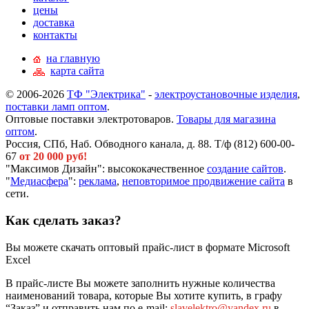
цены
доставка
контакты
на главную
карта сайта
© 2006-2026
ТФ "Электрика"
-
электроустановочные изделия
,
поставки ламп оптом
.
Оптовые поставки электротоваров.
Товары для магазина
оптом
.
Россия, СПб, Наб. Обводного канала, д. 88. Т/ф (812) 600-00-
67
от 20 000 руб!
"Максимов Дизайн": высококачественное
создание сайтов
.
"
Медиасфера
":
реклама
,
неповторимое продвижение сайта
в
сети.
Как сделать заказ?
Вы можете скачать оптовый прайс-лист в формате Microsoft
Excel
В прайс-листе Вы можете заполнить нужные количества
наименований товара, которые Вы хотите купить, в графу
“Заказ” и отправить нам по e-mail:
slavelektro@yandex.ru
в