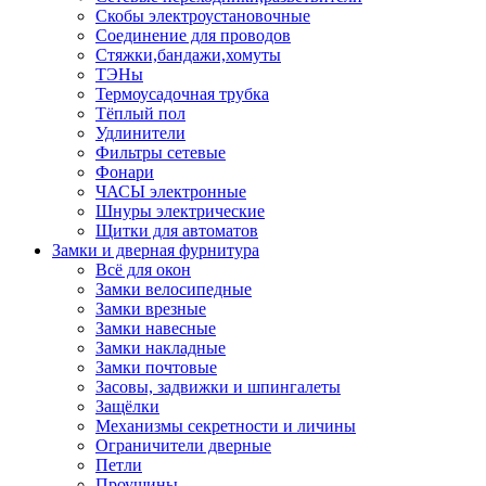
Скобы электроустановочные
Соединение для проводов
Стяжки,бандажи,хомуты
ТЭНы
Термоусадочная трубка
Тёплый пол
Удлинители
Фильтры сетевые
Фонари
ЧАСЫ электронные
Шнуры электрические
Щитки для автоматов
Замки и дверная фурнитура
Всё для окон
Замки велосипедные
Замки врезные
Замки навесные
Замки накладные
Замки почтовые
Засовы, задвижки и шпингалеты
Защёлки
Механизмы секретности и личины
Ограничители дверные
Петли
Проушины