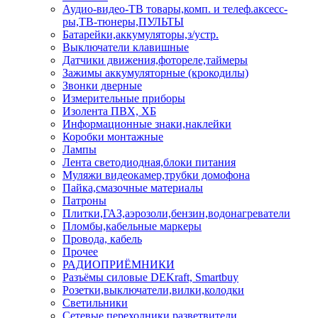
Аудио-видео-ТВ товары,комп. и телеф.аксесс-
ры,ТВ-тюнеры,ПУЛЬТЫ
Батарейки,аккумуляторы,з/устр.
Выключатели клавишные
Датчики движения,фотореле,таймеры
Зажимы аккумуляторные (крокодилы)
Звонки дверные
Измерительные приборы
Изолента ПВХ, ХБ
Информационные знаки,наклейки
Коробки монтажные
Лампы
Лента светодиодная,блоки питания
Муляжи видеокамер,трубки домофона
Пайка,смазочные материалы
Патроны
Плитки,ГАЗ,аэрозоли,бензин,водонагреватели
Пломбы,кабельные маркеры
Провода, кабель
Прочее
РАДИОПРИЁМНИКИ
Разъёмы силовые DEKraft, Smartbuy
Розетки,выключатели,вилки,колодки
Светильники
Сетевые переходники,разветвители