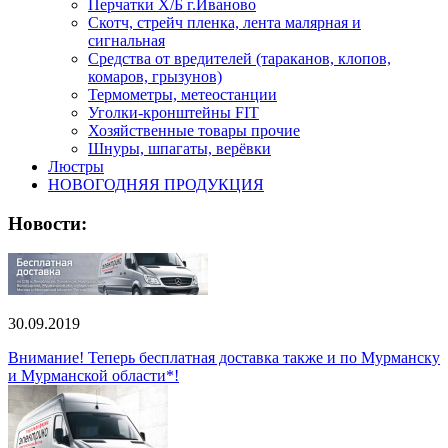
Перчатки Х/Б г.Иваново
Скотч, стрейч пленка, лента малярная и
сигнальная
Средства от вредителей (тараканов, клопов,
комаров, грызунов)
Термометры, метеостанции
Уголки-кронштейны FIT
Хозяйственные товары прочие
Шнуры, шпагаты, верёвки
Люстры
НОВОГОДНЯЯ ПРОДУКЦИЯ
Новости:
30.09.2019
Внимание! Теперь бесплатная доставка также и по Мурманску
и Мурманской области*!