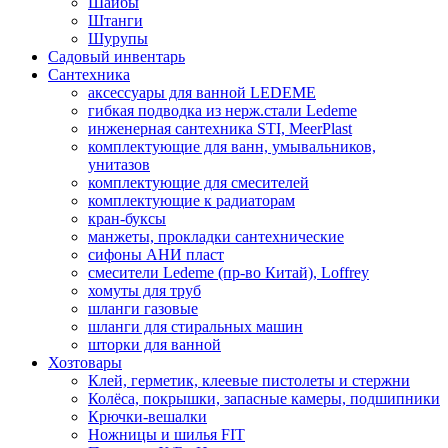
Шайбы
Штанги
Шурупы
Садовый инвентарь
Сантехника
аксессуары для ванной LEDEME
гибкая подводка из нерж.стали Ledeme
инженерная сантехника STI, MeerPlast
комплектующие для ванн, умывальников,
унитазов
комплектующие для смесителей
комплектующие к радиаторам
кран-буксы
манжеты, прокладки сантехнические
сифоны АНИ пласт
смесители Ledeme (пр-во Китай), Loffrey
хомуты для труб
шланги газовые
шланги для стиральных машин
шторки для ванной
Хозтовары
Клей, герметик, клеевые пистолеты и стержни
Колёса, покрышки, запасные камеры, подшипники
Крючки-вешалки
Ножницы и шилья FIT