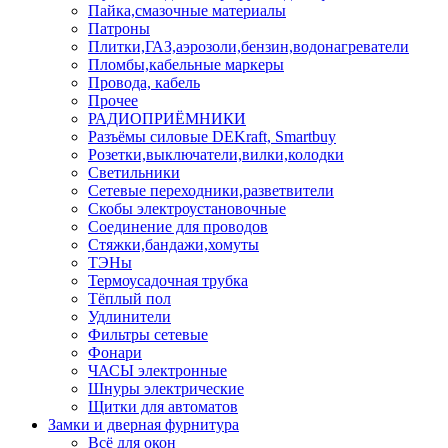
Пайка,смазочные материалы
Патроны
Плитки,ГАЗ,аэрозоли,бензин,водонагреватели
Пломбы,кабельные маркеры
Провода, кабель
Прочее
РАДИОПРИЁМНИКИ
Разъёмы силовые DEKraft, Smartbuy
Розетки,выключатели,вилки,колодки
Светильники
Сетевые переходники,разветвители
Скобы электроустановочные
Соединение для проводов
Стяжки,бандажи,хомуты
ТЭНы
Термоусадочная трубка
Тёплый пол
Удлинители
Фильтры сетевые
Фонари
ЧАСЫ электронные
Шнуры электрические
Щитки для автоматов
Замки и дверная фурнитура
Всё для окон