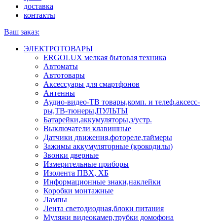
доставка
контакты
Ваш заказ:
ЭЛЕКТРОТОВАРЫ
ERGOLUX мелкая бытовая техника
Автоматы
Автотовары
Аксессуары для смартфонов
Антенны
Аудио-видео-ТВ товары,комп. и телеф.аксесс-
ры,ТВ-тюнеры,ПУЛЬТЫ
Батарейки,аккумуляторы,з/устр.
Выключатели клавишные
Датчики движения,фотореле,таймеры
Зажимы аккумуляторные (крокодилы)
Звонки дверные
Измерительные приборы
Изолента ПВХ, ХБ
Информационные знаки,наклейки
Коробки монтажные
Лампы
Лента светодиодная,блоки питания
Муляжи видеокамер,трубки домофона