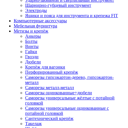
Ударно-забивной и сверлильный инструмент
Шарнирно-губцевый инструмент
Электроды
Ящики и пояса для инструмента и крепежа FIT
Компьютерные аксессуары
Мебельная фурнитура
Метизы и крепёж
Анкеры
Болты
Винты
Гайки
Гвозди
Дюбели
Крепёж для вагонки
Перфорированный крепёж
Саморезы гипсокартон-дерево, гипсокартон-
металл
Саморезы металл-металл
Саморезы оцинкованные+дюбели
Саморезы универсальные жёлтые с потайной
головкой
Саморезы универсальные оцинкованные с
потайной головкой
Сантехнический крепёж
Такелаж