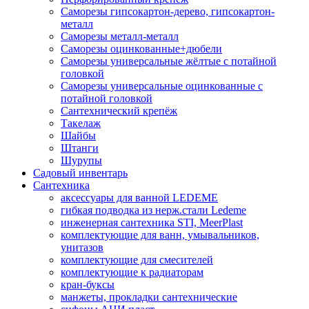
Саморезы гипсокартон-дерево, гипсокартон-
металл
Саморезы металл-металл
Саморезы оцинкованные+дюбели
Саморезы универсальные жёлтые с потайной
головкой
Саморезы универсальные оцинкованные с
потайной головкой
Сантехнический крепёж
Такелаж
Шайбы
Штанги
Шурупы
Садовый инвентарь
Сантехника
аксессуары для ванной LEDEME
гибкая подводка из нерж.стали Ledeme
инженерная сантехника STI, MeerPlast
комплектующие для ванн, умывальников,
унитазов
комплектующие для смесителей
комплектующие к радиаторам
кран-буксы
манжеты, прокладки сантехнические