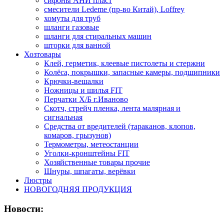
сифоны АНИ пласт
смесители Ledeme (пр-во Китай), Loffrey
хомуты для труб
шланги газовые
шланги для стиральных машин
шторки для ванной
Хозтовары
Клей, герметик, клеевые пистолеты и стержни
Колёса, покрышки, запасные камеры, подшипники
Крючки-вешалки
Ножницы и шилья FIT
Перчатки Х/Б г.Иваново
Скотч, стрейч пленка, лента малярная и
сигнальная
Средства от вредителей (тараканов, клопов,
комаров, грызунов)
Термометры, метеостанции
Уголки-кронштейны FIT
Хозяйственные товары прочие
Шнуры, шпагаты, верёвки
Люстры
НОВОГОДНЯЯ ПРОДУКЦИЯ
Новости: