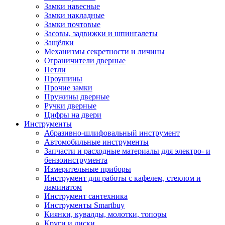
Замки навесные
Замки накладные
Замки почтовые
Засовы, задвижки и шпингалеты
Защёлки
Механизмы секретности и личины
Ограничители дверные
Петли
Проушины
Прочие замки
Пружины дверные
Ручки дверные
Цифры на двери
Инструменты
Абразивно-шлифовальный инструмент
Автомобильные инструменты
Запчасти и расходные материалы для электро- и
бензоинструмента
Измерительные приборы
Инструмент для работы с кафелем, стеклом и
ламинатом
Инструмент сантехника
Инструменты Smartbuy
Киянки, кувалды, молотки, топоры
Круги и диски