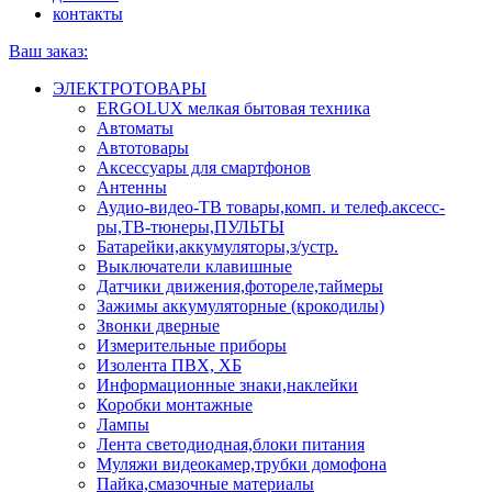
контакты
Ваш заказ:
ЭЛЕКТРОТОВАРЫ
ERGOLUX мелкая бытовая техника
Автоматы
Автотовары
Аксессуары для смартфонов
Антенны
Аудио-видео-ТВ товары,комп. и телеф.аксесс-
ры,ТВ-тюнеры,ПУЛЬТЫ
Батарейки,аккумуляторы,з/устр.
Выключатели клавишные
Датчики движения,фотореле,таймеры
Зажимы аккумуляторные (крокодилы)
Звонки дверные
Измерительные приборы
Изолента ПВХ, ХБ
Информационные знаки,наклейки
Коробки монтажные
Лампы
Лента светодиодная,блоки питания
Муляжи видеокамер,трубки домофона
Пайка,смазочные материалы