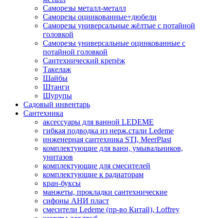
Саморезы металл-металл
Саморезы оцинкованные+дюбели
Саморезы универсальные жёлтые с потайной
головкой
Саморезы универсальные оцинкованные с
потайной головкой
Сантехнический крепёж
Такелаж
Шайбы
Штанги
Шурупы
Садовый инвентарь
Сантехника
аксессуары для ванной LEDEME
гибкая подводка из нерж.стали Ledeme
инженерная сантехника STI, MeerPlast
комплектующие для ванн, умывальников,
унитазов
комплектующие для смесителей
комплектующие к радиаторам
кран-буксы
манжеты, прокладки сантехнические
сифоны АНИ пласт
смесители Ledeme (пр-во Китай), Loffrey