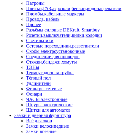
Патроны
Плитки,ГАЗ,аэрозоли,бензин,водонагреватели
Пломбы,кабельные маркеры
Провода, кабель
Прочее
Разъёмы силовые DEKraft, Smartbuy
Розетки,выключатели,вилки,колодки
Светильники
Сетевые переходники,разветвители
Скобы электроустановочные
Соединение для проводов
Стяжки,бандажи,хомуты
ТЭНы
Термоусадочная трубка
Тёплый пол
Удлинители
Фильтры сетевые
Фонари
ЧАСЫ электронные
Шнуры электрические
Щитки для автоматов
Замки и дверная фурнитура
Всё для окон
Замки велосипедные
Замки врезные