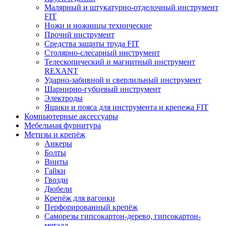
Малярный и штукатурно-отделочный инструмент
FIT
Ножи и ножницы технические
Прочий инструмент
Средства защиты труда FIT
Столярно-слесарный инструмент
Телескопический и магнитный инструмент
REXANT
Ударно-забивной и сверлильный инструмент
Шарнирно-губцевый инструмент
Электроды
Ящики и пояса для инструмента и крепежа FIT
Компьютерные аксессуары
Мебельная фурнитура
Метизы и крепёж
Анкеры
Болты
Винты
Гайки
Гвозди
Дюбели
Крепёж для вагонки
Перфорированный крепёж
Саморезы гипсокартон-дерево, гипсокартон-
металл