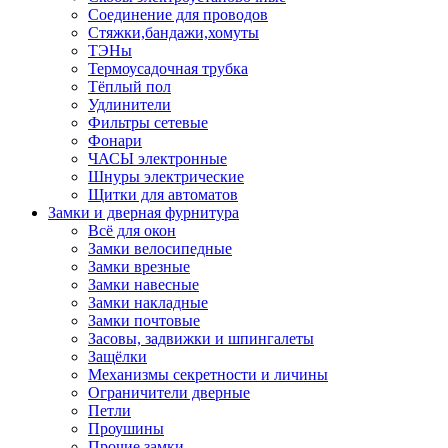
Соединение для проводов
Стяжки,бандажи,хомуты
ТЭНы
Термоусадочная трубка
Тёплый пол
Удлинители
Фильтры сетевые
Фонари
ЧАСЫ электронные
Шнуры электрические
Щитки для автоматов
Замки и дверная фурнитура
Всё для окон
Замки велосипедные
Замки врезные
Замки навесные
Замки накладные
Замки почтовые
Засовы, задвижки и шпингалеты
Защёлки
Механизмы секретности и личины
Ограничители дверные
Петли
Проушины
Прочие замки