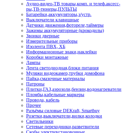
Аудио-видео-ТВ товары,комп. и телеф.аксесс-
ры,ТВ-тюнеры,ПУЛЬТЫ
Батарейки,аккумуляторы,з/устр.
Выключатели клавишные
Датчики движения,фотореле,таймеры
Зажимы аккумуляторные (крокодилы)
Звонки дверные
Измерительные приборы
Изолента ПВХ, ХБ
Информационные знаки,наклейки
Коробки монтажные
Лампы
Лента светодиодная,блоки питания
Муляжи видеокамер,трубки домофона
Пайка,смазочные материалы
Патроны
Плитки,ГАЗ,аэрозоли,бензин,водонагреватели
Пломбы,кабельные маркеры
Провода, кабель
Прочее
Разъёмы силовые DEKraft, Smartbuy
Розетки,выключатели,вилки,колодки
Светильники
Сетевые переходники,разветвители
Скобы электроустановочные