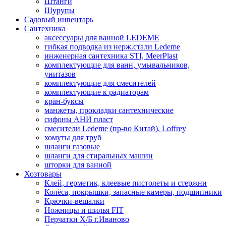
Штанги
Шурупы
Садовый инвентарь
Сантехника
аксессуары для ванной LEDEME
гибкая подводка из нерж.стали Ledeme
инженерная сантехника STI, MeerPlast
комплектующие для ванн, умывальников,
унитазов
комплектующие для смесителей
комплектующие к радиаторам
кран-буксы
манжеты, прокладки сантехнические
сифоны АНИ пласт
смесители Ledeme (пр-во Китай), Loffrey
хомуты для труб
шланги газовые
шланги для стиральных машин
шторки для ванной
Хозтовары
Клей, герметик, клеевые пистолеты и стержни
Колёса, покрышки, запасные камеры, подшипники
Крючки-вешалки
Ножницы и шилья FIT
Перчатки Х/Б г.Иваново