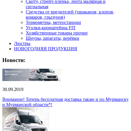
Скотч, стрейч пленка, лента малярная и
сигнальная
Средства от вредителей (тараканов, клопов,
комаров, грызунов)
Термометры, метеостанции
Уголки-кронштейны FIT
Хозяйственные товары прочие
Шнуры, шпагаты, верёвки
Люстры
НОВОГОДНЯЯ ПРОДУКЦИЯ
Новости:
30.09.2019
Внимание! Теперь бесплатная доставка также и по Мурманску
и Мурманской области*!