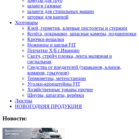
хомуты для труб
шланги газовые
шланги для стиральных машин
шторки для ванной
Хозтовары
Клей, герметик, клеевые пистолеты и стержни
Колёса, покрышки, запасные камеры, подшипники
Крючки-вешалки
Ножницы и шилья FIT
Перчатки Х/Б г.Иваново
Скотч, стрейч пленка, лента малярная и
сигнальная
Средства от вредителей (тараканов, клопов,
комаров, грызунов)
Термометры, метеостанции
Уголки-кронштейны FIT
Хозяйственные товары прочие
Шнуры, шпагаты, верёвки
Люстры
НОВОГОДНЯЯ ПРОДУКЦИЯ
Новости: