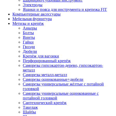
Шарнирно-губцевый инструмент
Электроды
Ящики и пояса для инструмента и крепежа FIT
Компьютерные аксессуары
Мебельная фурнитура
Метизы и крепёж
Анкеры
Болты
Винты
Гайки
Гвозди
Дюбели
Крепёж для вагонки
Перфорированный крепёж
Саморезы гипсокартон-дерево, гипсокартон-
металл
Саморезы металл-металл
Саморезы оцинкованные+дюбели
Саморезы универсальные жёлтые с потайной
головкой
Саморезы универсальные оцинкованные с
потайной головкой
Сантехнический крепёж
Такелаж
Шайбы