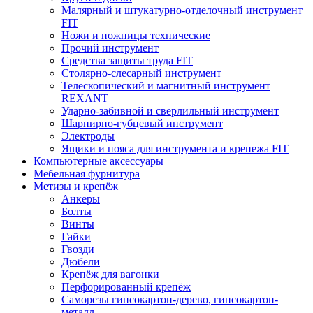
Малярный и штукатурно-отделочный инструмент
FIT
Ножи и ножницы технические
Прочий инструмент
Средства защиты труда FIT
Столярно-слесарный инструмент
Телескопический и магнитный инструмент
REXANT
Ударно-забивной и сверлильный инструмент
Шарнирно-губцевый инструмент
Электроды
Ящики и пояса для инструмента и крепежа FIT
Компьютерные аксессуары
Мебельная фурнитура
Метизы и крепёж
Анкеры
Болты
Винты
Гайки
Гвозди
Дюбели
Крепёж для вагонки
Перфорированный крепёж
Саморезы гипсокартон-дерево, гипсокартон-
металл