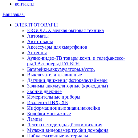
контакты
Ваш заказ:
ЭЛЕКТРОТОВАРЫ
ERGOLUX мелкая бытовая техника
Автоматы
Автотовары
Аксессуары для смартфонов
Антенны
Аудио-видео-ТВ товары,комп. и телеф.аксесс-
ры,ТВ-тюнеры,ПУЛЬТЫ
Батарейки,аккумуляторы,з/устр.
Выключатели клавишные
Датчики движения,фотореле,таймеры
Зажимы аккумуляторные (крокодилы)
Звонки дверные
Измерительные приборы
Изолента ПВХ, ХБ
Информационные знаки,наклейки
Коробки монтажные
Лампы
Лента светодиодная,блоки питания
Муляжи видеокамер,трубки домофона
Пайка,смазочные материалы