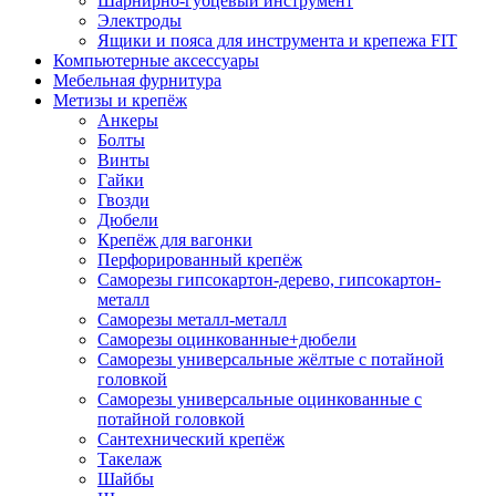
Шарнирно-губцевый инструмент
Электроды
Ящики и пояса для инструмента и крепежа FIT
Компьютерные аксессуары
Мебельная фурнитура
Метизы и крепёж
Анкеры
Болты
Винты
Гайки
Гвозди
Дюбели
Крепёж для вагонки
Перфорированный крепёж
Саморезы гипсокартон-дерево, гипсокартон-
металл
Саморезы металл-металл
Саморезы оцинкованные+дюбели
Саморезы универсальные жёлтые с потайной
головкой
Саморезы универсальные оцинкованные с
потайной головкой
Сантехнический крепёж
Такелаж
Шайбы