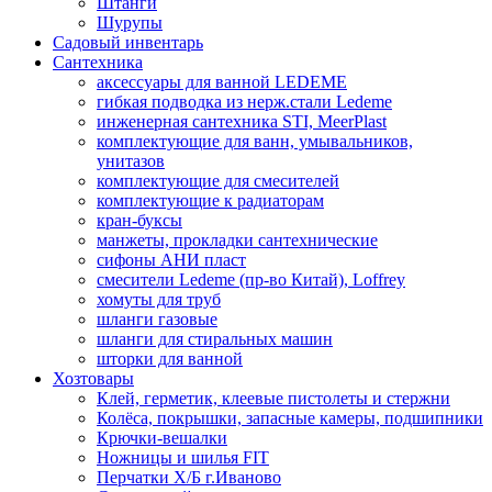
Штанги
Шурупы
Садовый инвентарь
Сантехника
аксессуары для ванной LEDEME
гибкая подводка из нерж.стали Ledeme
инженерная сантехника STI, MeerPlast
комплектующие для ванн, умывальников,
унитазов
комплектующие для смесителей
комплектующие к радиаторам
кран-буксы
манжеты, прокладки сантехнические
сифоны АНИ пласт
смесители Ledeme (пр-во Китай), Loffrey
хомуты для труб
шланги газовые
шланги для стиральных машин
шторки для ванной
Хозтовары
Клей, герметик, клеевые пистолеты и стержни
Колёса, покрышки, запасные камеры, подшипники
Крючки-вешалки
Ножницы и шилья FIT
Перчатки Х/Б г.Иваново