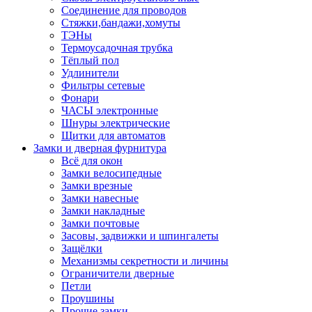
Соединение для проводов
Стяжки,бандажи,хомуты
ТЭНы
Термоусадочная трубка
Тёплый пол
Удлинители
Фильтры сетевые
Фонари
ЧАСЫ электронные
Шнуры электрические
Щитки для автоматов
Замки и дверная фурнитура
Всё для окон
Замки велосипедные
Замки врезные
Замки навесные
Замки накладные
Замки почтовые
Засовы, задвижки и шпингалеты
Защёлки
Механизмы секретности и личины
Ограничители дверные
Петли
Проушины
Прочие замки