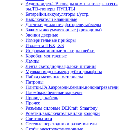
Аудио-видео-ТВ товары,комп. и телеф.аксесс-
ры,ТВ-тюнеры,ПУЛЬТЫ
Батарейки,аккумуляторы,з/устр.
Выключатели клавишные
Датчики движения,фотореле,таймеры
Зажимы аккумуляторные (крокодилы)
Звонки дверные
Измерительные приборы
Изолента ПВХ, ХБ
Информационные знаки,наклейки
Коробки монтажные
Лампы
Лента светодиодная,блоки питания
Муляжи видеокамер,трубки домофона
Пайка,смазочные материалы
Патроны
Плитки,ГАЗ,аэрозоли,бензин,водонагреватели
Пломбы,кабельные маркеры
Провода, кабель
Прочее
Разъёмы силовые DEKraft, Smartbuy
Розетки,выключатели,вилки,колодки
Светильники
Сетевые переходники,разветвители
Скобы электроустановочные