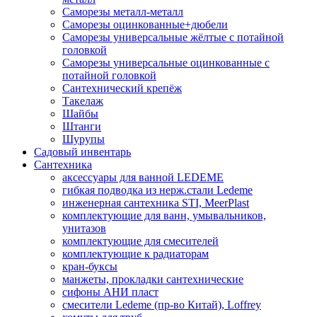
Саморезы металл-металл
Саморезы оцинкованные+дюбели
Саморезы универсальные жёлтые с потайной
головкой
Саморезы универсальные оцинкованные с
потайной головкой
Сантехнический крепёж
Такелаж
Шайбы
Штанги
Шурупы
Садовый инвентарь
Сантехника
аксессуары для ванной LEDEME
гибкая подводка из нерж.стали Ledeme
инженерная сантехника STI, MeerPlast
комплектующие для ванн, умывальников,
унитазов
комплектующие для смесителей
комплектующие к радиаторам
кран-буксы
манжеты, прокладки сантехнические
сифоны АНИ пласт
смесители Ledeme (пр-во Китай), Loffrey