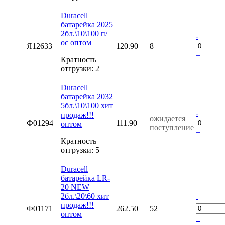
Duracell
батарейка 2025
2бл.\10\100 п/
-
ос оптом
Я12633
120.90
8
+
Кратность
отгрузки: 2
Duracell
батарейка 2032
5бл.\10\100 хит
-
продаж!!!
ожидается
Ф01294
111.90
оптом
поступление
+
Кратность
отгрузки: 5
Duracell
батарейка LR-
20 NEW
2бл.\20\60 хит
-
продаж!!!
Ф01171
262.50
52
оптом
+