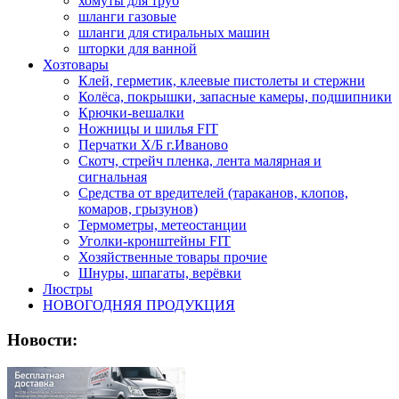
хомуты для труб
шланги газовые
шланги для стиральных машин
шторки для ванной
Хозтовары
Клей, герметик, клеевые пистолеты и стержни
Колёса, покрышки, запасные камеры, подшипники
Крючки-вешалки
Ножницы и шилья FIT
Перчатки Х/Б г.Иваново
Скотч, стрейч пленка, лента малярная и
сигнальная
Средства от вредителей (тараканов, клопов,
комаров, грызунов)
Термометры, метеостанции
Уголки-кронштейны FIT
Хозяйственные товары прочие
Шнуры, шпагаты, верёвки
Люстры
НОВОГОДНЯЯ ПРОДУКЦИЯ
Новости: