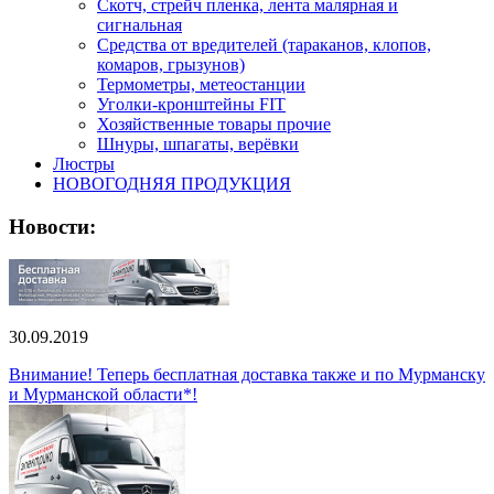
Скотч, стрейч пленка, лента малярная и
сигнальная
Средства от вредителей (тараканов, клопов,
комаров, грызунов)
Термометры, метеостанции
Уголки-кронштейны FIT
Хозяйственные товары прочие
Шнуры, шпагаты, верёвки
Люстры
НОВОГОДНЯЯ ПРОДУКЦИЯ
Новости:
30.09.2019
Внимание! Теперь бесплатная доставка также и по Мурманску
и Мурманской области*!