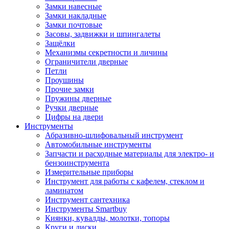
Замки навесные
Замки накладные
Замки почтовые
Засовы, задвижки и шпингалеты
Защёлки
Механизмы секретности и личины
Ограничители дверные
Петли
Проушины
Прочие замки
Пружины дверные
Ручки дверные
Цифры на двери
Инструменты
Абразивно-шлифовальный инструмент
Автомобильные инструменты
Запчасти и расходные материалы для электро- и
бензоинструмента
Измерительные приборы
Инструмент для работы с кафелем, стеклом и
ламинатом
Инструмент сантехника
Инструменты Smartbuy
Киянки, кувалды, молотки, топоры
Круги и диски