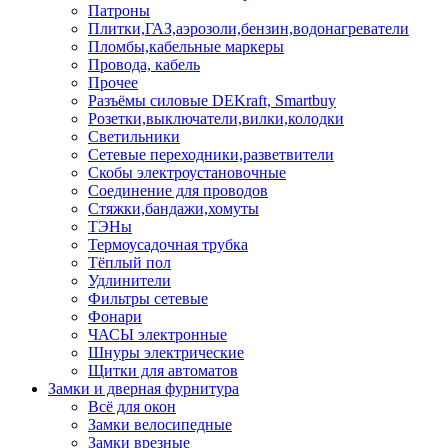
Патроны
Плитки,ГАЗ,аэрозоли,бензин,водонагреватели
Пломбы,кабельные маркеры
Провода, кабель
Прочее
Разъёмы силовые DEKraft, Smartbuy
Розетки,выключатели,вилки,колодки
Светильники
Сетевые переходники,разветвители
Скобы электроустановочные
Соединение для проводов
Стяжки,бандажи,хомуты
ТЭНы
Термоусадочная трубка
Тёплый пол
Удлинители
Фильтры сетевые
Фонари
ЧАСЫ электронные
Шнуры электрические
Щитки для автоматов
Замки и дверная фурнитура
Всё для окон
Замки велосипедные
Замки врезные