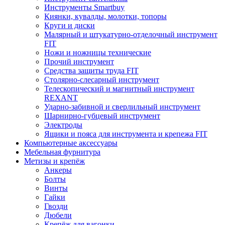
Инструменты Smartbuy
Киянки, кувалды, молотки, топоры
Круги и диски
Малярный и штукатурно-отделочный инструмент
FIT
Ножи и ножницы технические
Прочий инструмент
Средства защиты труда FIT
Столярно-слесарный инструмент
Телескопический и магнитный инструмент
REXANT
Ударно-забивной и сверлильный инструмент
Шарнирно-губцевый инструмент
Электроды
Ящики и пояса для инструмента и крепежа FIT
Компьютерные аксессуары
Мебельная фурнитура
Метизы и крепёж
Анкеры
Болты
Винты
Гайки
Гвозди
Дюбели
Крепёж для вагонки