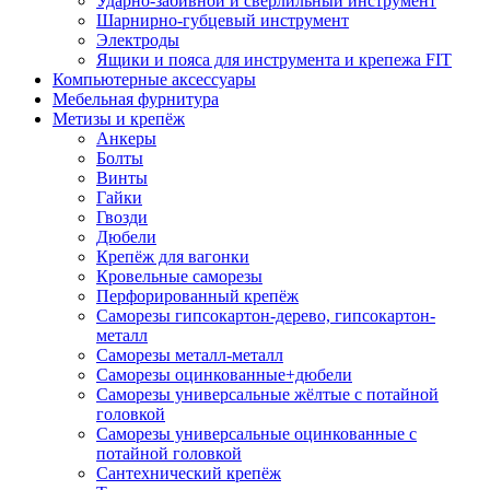
Ударно-забивной и сверлильный инструмент
Шарнирно-губцевый инструмент
Электроды
Ящики и пояса для инструмента и крепежа FIT
Компьютерные аксессуары
Мебельная фурнитура
Метизы и крепёж
Анкеры
Болты
Винты
Гайки
Гвозди
Дюбели
Крепёж для вагонки
Кровельные саморезы
Перфорированный крепёж
Саморезы гипсокартон-дерево, гипсокартон-
металл
Саморезы металл-металл
Саморезы оцинкованные+дюбели
Саморезы универсальные жёлтые с потайной
головкой
Саморезы универсальные оцинкованные с
потайной головкой
Сантехнический крепёж