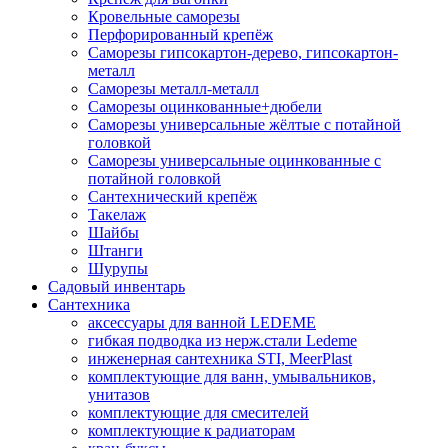
Кровельные саморезы
Перфорированный крепёж
Саморезы гипсокартон-дерево, гипсокартон-
металл
Саморезы металл-металл
Саморезы оцинкованные+дюбели
Саморезы универсальные жёлтые с потайной
головкой
Саморезы универсальные оцинкованные с
потайной головкой
Сантехнический крепёж
Такелаж
Шайбы
Штанги
Шурупы
Садовый инвентарь
Сантехника
аксессуары для ванной LEDEME
гибкая подводка из нерж.стали Ledeme
инженерная сантехника STI, MeerPlast
комплектующие для ванн, умывальников,
унитазов
комплектующие для смесителей
комплектующие к радиаторам