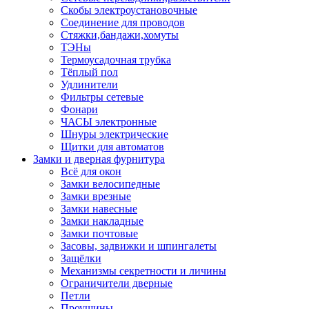
Скобы электроустановочные
Соединение для проводов
Стяжки,бандажи,хомуты
ТЭНы
Термоусадочная трубка
Тёплый пол
Удлинители
Фильтры сетевые
Фонари
ЧАСЫ электронные
Шнуры электрические
Щитки для автоматов
Замки и дверная фурнитура
Всё для окон
Замки велосипедные
Замки врезные
Замки навесные
Замки накладные
Замки почтовые
Засовы, задвижки и шпингалеты
Защёлки
Механизмы секретности и личины
Ограничители дверные
Петли
Проушины