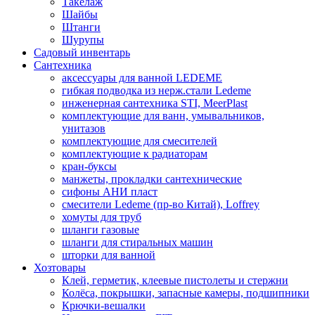
Такелаж
Шайбы
Штанги
Шурупы
Садовый инвентарь
Сантехника
аксессуары для ванной LEDEME
гибкая подводка из нерж.стали Ledeme
инженерная сантехника STI, MeerPlast
комплектующие для ванн, умывальников,
унитазов
комплектующие для смесителей
комплектующие к радиаторам
кран-буксы
манжеты, прокладки сантехнические
сифоны АНИ пласт
смесители Ledeme (пр-во Китай), Loffrey
хомуты для труб
шланги газовые
шланги для стиральных машин
шторки для ванной
Хозтовары
Клей, герметик, клеевые пистолеты и стержни
Колёса, покрышки, запасные камеры, подшипники
Крючки-вешалки