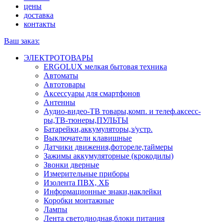
цены
доставка
контакты
Ваш заказ:
ЭЛЕКТРОТОВАРЫ
ERGOLUX мелкая бытовая техника
Автоматы
Автотовары
Аксессуары для смартфонов
Антенны
Аудио-видео-ТВ товары,комп. и телеф.аксесс-
ры,ТВ-тюнеры,ПУЛЬТЫ
Батарейки,аккумуляторы,з/устр.
Выключатели клавишные
Датчики движения,фотореле,таймеры
Зажимы аккумуляторные (крокодилы)
Звонки дверные
Измерительные приборы
Изолента ПВХ, ХБ
Информационные знаки,наклейки
Коробки монтажные
Лампы
Лента светодиодная,блоки питания