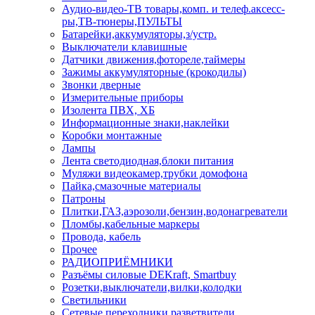
Аудио-видео-ТВ товары,комп. и телеф.аксесс-
ры,ТВ-тюнеры,ПУЛЬТЫ
Батарейки,аккумуляторы,з/устр.
Выключатели клавишные
Датчики движения,фотореле,таймеры
Зажимы аккумуляторные (крокодилы)
Звонки дверные
Измерительные приборы
Изолента ПВХ, ХБ
Информационные знаки,наклейки
Коробки монтажные
Лампы
Лента светодиодная,блоки питания
Муляжи видеокамер,трубки домофона
Пайка,смазочные материалы
Патроны
Плитки,ГАЗ,аэрозоли,бензин,водонагреватели
Пломбы,кабельные маркеры
Провода, кабель
Прочее
РАДИОПРИЁМНИКИ
Разъёмы силовые DEKraft, Smartbuy
Розетки,выключатели,вилки,колодки
Светильники
Сетевые переходники,разветвители