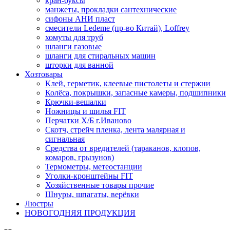
кран-буксы
манжеты, прокладки сантехнические
сифоны АНИ пласт
смесители Ledeme (пр-во Китай), Loffrey
хомуты для труб
шланги газовые
шланги для стиральных машин
шторки для ванной
Хозтовары
Клей, герметик, клеевые пистолеты и стержни
Колёса, покрышки, запасные камеры, подшипники
Крючки-вешалки
Ножницы и шилья FIT
Перчатки Х/Б г.Иваново
Скотч, стрейч пленка, лента малярная и
сигнальная
Средства от вредителей (тараканов, клопов,
комаров, грызунов)
Термометры, метеостанции
Уголки-кронштейны FIT
Хозяйственные товары прочие
Шнуры, шпагаты, верёвки
Люстры
НОВОГОДНЯЯ ПРОДУКЦИЯ