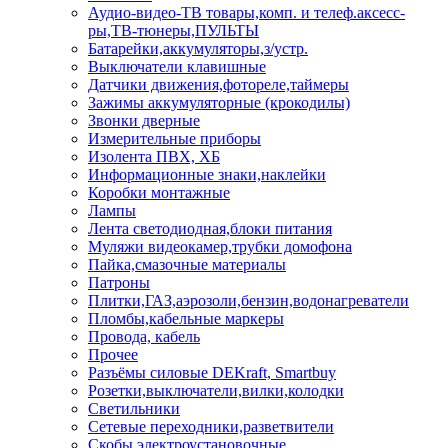
Аудио-видео-ТВ товары,комп. и телеф.аксесс-
ры,ТВ-тюнеры,ПУЛЬТЫ
Батарейки,аккумуляторы,з/устр.
Выключатели клавишные
Датчики движения,фотореле,таймеры
Зажимы аккумуляторные (крокодилы)
Звонки дверные
Измерительные приборы
Изолента ПВХ, ХБ
Информационные знаки,наклейки
Коробки монтажные
Лампы
Лента светодиодная,блоки питания
Муляжи видеокамер,трубки домофона
Пайка,смазочные материалы
Патроны
Плитки,ГАЗ,аэрозоли,бензин,водонагреватели
Пломбы,кабельные маркеры
Провода, кабель
Прочее
Разъёмы силовые DEKraft, Smartbuy
Розетки,выключатели,вилки,колодки
Светильники
Сетевые переходники,разветвители
Скобы электроустановочные