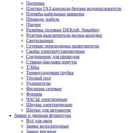
Патроны
Плитки,ГАЗ,аэрозоли,бензин,водонагреватели
Пломбы,кабельные маркеры
Провода, кабель
Прочее
Разъёмы силовые DEKraft, Smartbuy
Розетки,выключатели,вилки,колодки
Светильники
Сетевые переходники,разветвители
Скобы электроустановочные
Соединение для проводов
Стяжки,бандажи,хомуты
ТЭНы
Термоусадочная трубка
Тёплый пол
Удлинители
Фильтры сетевые
Фонари
ЧАСЫ электронные
Шнуры электрические
Щитки для автоматов
Замки и дверная фурнитура
Всё для окон
Замки велосипедные
Замки врезные