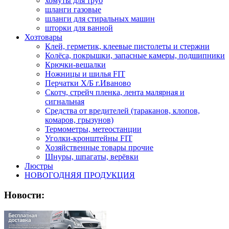
хомуты для труб
шланги газовые
шланги для стиральных машин
шторки для ванной
Хозтовары
Клей, герметик, клеевые пистолеты и стержни
Колёса, покрышки, запасные камеры, подшипники
Крючки-вешалки
Ножницы и шилья FIT
Перчатки Х/Б г.Иваново
Скотч, стрейч пленка, лента малярная и
сигнальная
Средства от вредителей (тараканов, клопов,
комаров, грызунов)
Термометры, метеостанции
Уголки-кронштейны FIT
Хозяйственные товары прочие
Шнуры, шпагаты, верёвки
Люстры
НОВОГОДНЯЯ ПРОДУКЦИЯ
Новости: