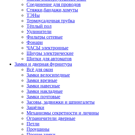
Соединение для проводов
Стяжки,бандажи,хомуты
ТЭНы
Термоусадочная трубка
Тёплый пол
Удлинители
Фильтры сетевые
Фонари
ЧАСЫ электронные
Шнуры электрические
Щитки для автоматов
Замки и дверная фурнитура
Всё для окон
Замки велосипедные
Замки врезные
Замки навесные
Замки накладные
Замки почтовые
Засовы, задвижки и шпингалеты
Защёлки
Механизмы секретности и личины
Ограничители дверные
Петли
Проушины
Прочие замки