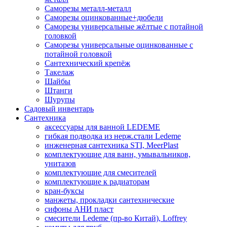
Саморезы металл-металл
Саморезы оцинкованные+дюбели
Саморезы универсальные жёлтые с потайной
головкой
Саморезы универсальные оцинкованные с
потайной головкой
Сантехнический крепёж
Такелаж
Шайбы
Штанги
Шурупы
Садовый инвентарь
Сантехника
аксессуары для ванной LEDEME
гибкая подводка из нерж.стали Ledeme
инженерная сантехника STI, MeerPlast
комплектующие для ванн, умывальников,
унитазов
комплектующие для смесителей
комплектующие к радиаторам
кран-буксы
манжеты, прокладки сантехнические
сифоны АНИ пласт
смесители Ledeme (пр-во Китай), Loffrey