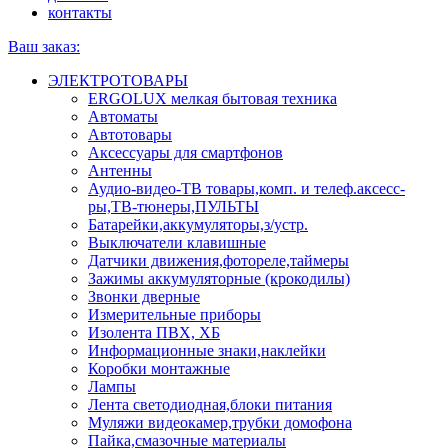
контакты
Ваш заказ:
ЭЛЕКТРОТОВАРЫ
ERGOLUX мелкая бытовая техника
Автоматы
Автотовары
Аксессуары для смартфонов
Антенны
Аудио-видео-ТВ товары,комп. и телеф.аксесс-
ры,ТВ-тюнеры,ПУЛЬТЫ
Батарейки,аккумуляторы,з/устр.
Выключатели клавишные
Датчики движения,фотореле,таймеры
Зажимы аккумуляторные (крокодилы)
Звонки дверные
Измерительные приборы
Изолента ПВХ, ХБ
Информационные знаки,наклейки
Коробки монтажные
Лампы
Лента светодиодная,блоки питания
Муляжи видеокамер,трубки домофона
Пайка,смазочные материалы