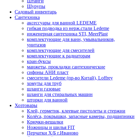
Штанги
Шурупы
Садовый инвентарь
Сантехника
аксессуары для ванной LEDEME
гибкая подводка из нерж.стали Ledeme
инженерная сантехника STI, MeerPlast
комплектующие для ванн, умывальников,
унитазов
комплектующие для смесителей
комплектующие к радиаторам
кран-буксы
манжеты, прокладки сантехнические
сифоны АНИ пласт
смесители Ledeme (пр-во Китай), Loffrey
хомуты для труб
шланги газовые
шланги для стиральных машин
шторки для ванной
Хозтовары
Клей, герметик, клеевые пистолеты и стержни
Колёса, покрышки, запасные камеры, подшипники
Крючки-вешалки
Ножницы и шилья FIT
Перчатки Х/Б г.Иваново