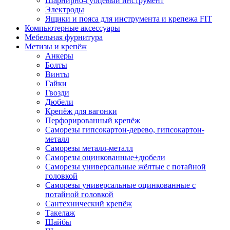
Шарнирно-губцевый инструмент
Электроды
Ящики и пояса для инструмента и крепежа FIT
Компьютерные аксессуары
Мебельная фурнитура
Метизы и крепёж
Анкеры
Болты
Винты
Гайки
Гвозди
Дюбели
Крепёж для вагонки
Перфорированный крепёж
Саморезы гипсокартон-дерево, гипсокартон-
металл
Саморезы металл-металл
Саморезы оцинкованные+дюбели
Саморезы универсальные жёлтые с потайной
головкой
Саморезы универсальные оцинкованные с
потайной головкой
Сантехнический крепёж
Такелаж
Шайбы