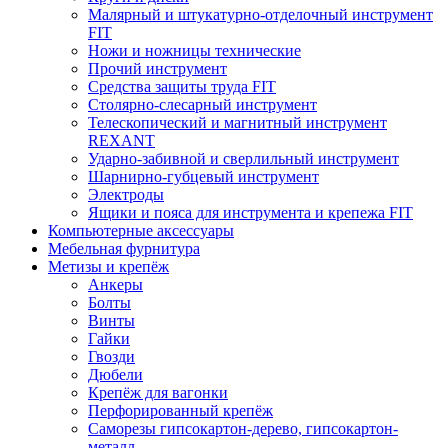
Малярный и штукатурно-отделочный инструмент
FIT
Ножи и ножницы технические
Прочий инструмент
Средства защиты труда FIT
Столярно-слесарный инструмент
Телескопический и магнитный инструмент
REXANT
Ударно-забивной и сверлильный инструмент
Шарнирно-губцевый инструмент
Электроды
Ящики и пояса для инструмента и крепежа FIT
Компьютерные аксессуары
Мебельная фурнитура
Метизы и крепёж
Анкеры
Болты
Винты
Гайки
Гвозди
Дюбели
Крепёж для вагонки
Перфорированный крепёж
Саморезы гипсокартон-дерево, гипсокартон-
металл