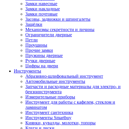
Замки навесные
Замки накладные
Замки почтовые
Засовы, задвижки и шпингалеты
Защёлки
Механизмы секретности и личины
Ограничители дверные
Петли
Проушины
Прочие замки
Пружины дверные
Ручки дверные
Цифры на двери
Инструменты
Абразивно-шлифовальный инструмент
Автомобильные инструменты
Запчасти и расходные материалы для электро- и
бензоинструмента
Измерительные приборы
Инструмент для работы с кафелем, стеклом и
ламинатом
Инструмент сантехника
Инструменты Smartbuy
Киянки, кувалды, молотки, топоры
Круги и диски