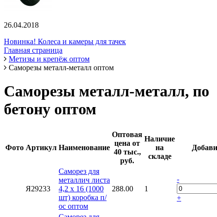
26.04.2018
Новинка! Колеса и камеры для тачек
Главная страница
Метизы и крепёж оптом
Саморезы металл-металл оптом
Саморезы металл-металл, по
бетону оптом
Оптовая
Наличие
цена от
Фото
Артикул
Наименование
на
Добави
40 тыс.,
складе
руб.
Саморез для
-
металлич листа
Я29233
4,2 х 16 (1000
288.00
1
шт) коробка п/
+
ос оптом
Саморез для