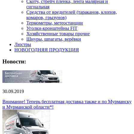
Скотч, стрейч пленка, лента малярная и
сигнальная
Средства от вредителей (тараканов, клопов,
комаров, грызунов)
Термометры, метеостанции
Уголки-кронштейны FIT
Хозяйственные товары прочие
Шнуры, шпагаты, верёвки
Люстры
НОВОГОДНЯЯ ПРОДУКЦИЯ
Новости:
30.09.2019
Внимание! Теперь бесплатная доставка также и по Мурманску
и Мурманской области*!