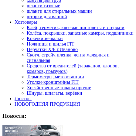
хомуты для труб
шланги газовые
шланги для стиральных машин
шторки для ванной
Хозтовары
Клей, герметик, клеевые пистолеты и стержни
Колёса, покрышки, запасные камеры, подшипники
Крючки-вешалки
Ножницы и шилья FIT
Перчатки Х/Б г.Иваново
Скотч, стрейч пленка, лента малярная и
сигнальная
Средства от вредителей (тараканов, клопов,
комаров, грызунов)
Термометры, метеостанции
Уголки-кронштейны FIT
Хозяйственные товары прочие
Шнуры, шпагаты, верёвки
Люстры
НОВОГОДНЯЯ ПРОДУКЦИЯ
Новости: