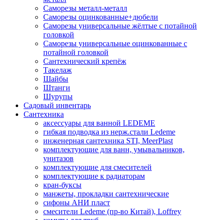
Саморезы металл-металл
Саморезы оцинкованные+дюбели
Саморезы универсальные жёлтые с потайной
головкой
Саморезы универсальные оцинкованные с
потайной головкой
Сантехнический крепёж
Такелаж
Шайбы
Штанги
Шурупы
Садовый инвентарь
Сантехника
аксессуары для ванной LEDEME
гибкая подводка из нерж.стали Ledeme
инженерная сантехника STI, MeerPlast
комплектующие для ванн, умывальников,
унитазов
комплектующие для смесителей
комплектующие к радиаторам
кран-буксы
манжеты, прокладки сантехнические
сифоны АНИ пласт
смесители Ledeme (пр-во Китай), Loffrey