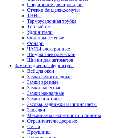
Соединение для проводов
Стяжки,бандажи,хомуты
ТЭНы
Термоусадочная трубка
Тёплый пол
Удлинители
Фильтры сетевые
Фонари
ЧАСЫ электронные
Шнуры электрические
Щитки для автоматов
Замки и дверная фурнитура
Всё для окон
Замки велосипедные
Замки врезные
Замки навесные
Замки накладные
Замки почтовые
Засовы, задвижки и шпингалеты
Защёлки
Механизмы секретности и личины
Ограничители дверные
Петли
Проушины
Прочие замки