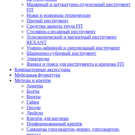
Малярный и штукатурно-отделочный инструмент
FIT
Ножи и ножницы технические
Прочий инструмент
Средства защиты труда FIT
Столярно-слесарный инструмент
Телескопический и магнитный инструмент
REXANT
Ударно-забивной и сверлильный инструмент
Шарнирно-губцевый инструмент
Электроды
Ящики и пояса для инструмента и крепежа FIT
Компьютерные аксессуары
Мебельная фурнитура
Метизы и крепёж
Анкеры
Болты
Винты
Гайки
Гвозди
Дюбели
Крепёж для вагонки
Перфорированный крепёж
Саморезы гипсокартон-дерево, гипсокартон-
металл