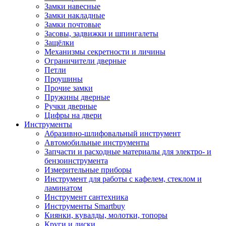
Замки навесные
Замки накладные
Замки почтовые
Засовы, задвижки и шпингалеты
Защёлки
Механизмы секретности и личины
Ограничители дверные
Петли
Проушины
Прочие замки
Пружины дверные
Ручки дверные
Цифры на двери
Инструменты
Абразивно-шлифовальный инструмент
Автомобильные инструменты
Запчасти и расходные материалы для электро- и
бензоинструмента
Измерительные приборы
Инструмент для работы с кафелем, стеклом и
ламинатом
Инструмент сантехника
Инструменты Smartbuy
Киянки, кувалды, молотки, топоры
Круги и диски