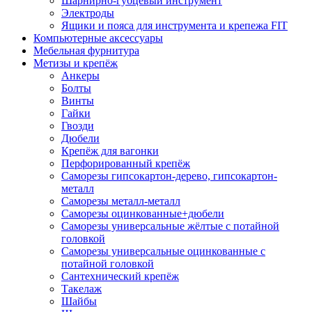
Шарнирно-губцевый инструмент
Электроды
Ящики и пояса для инструмента и крепежа FIT
Компьютерные аксессуары
Мебельная фурнитура
Метизы и крепёж
Анкеры
Болты
Винты
Гайки
Гвозди
Дюбели
Крепёж для вагонки
Перфорированный крепёж
Саморезы гипсокартон-дерево, гипсокартон-
металл
Саморезы металл-металл
Саморезы оцинкованные+дюбели
Саморезы универсальные жёлтые с потайной
головкой
Саморезы универсальные оцинкованные с
потайной головкой
Сантехнический крепёж
Такелаж
Шайбы