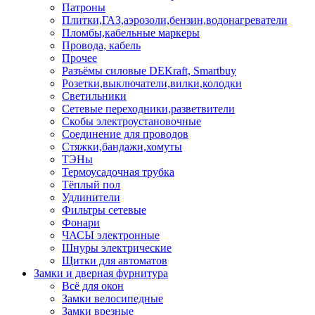
Патроны
Плитки,ГАЗ,аэрозоли,бензин,водонагреватели
Пломбы,кабельные маркеры
Провода, кабель
Прочее
Разъёмы силовые DEKraft, Smartbuy
Розетки,выключатели,вилки,колодки
Светильники
Сетевые переходники,разветвители
Скобы электроустановочные
Соединение для проводов
Стяжки,бандажи,хомуты
ТЭНы
Термоусадочная трубка
Тёплый пол
Удлинители
Фильтры сетевые
Фонари
ЧАСЫ электронные
Шнуры электрические
Щитки для автоматов
Замки и дверная фурнитура
Всё для окон
Замки велосипедные
Замки врезные