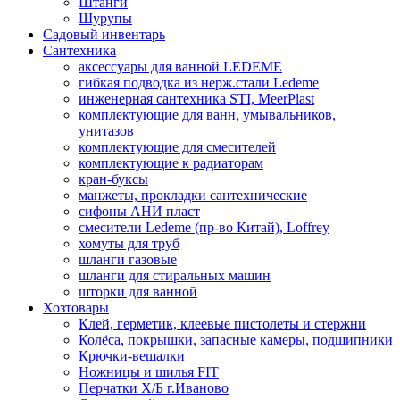
Штанги
Шурупы
Садовый инвентарь
Сантехника
аксессуары для ванной LEDEME
гибкая подводка из нерж.стали Ledeme
инженерная сантехника STI, MeerPlast
комплектующие для ванн, умывальников,
унитазов
комплектующие для смесителей
комплектующие к радиаторам
кран-буксы
манжеты, прокладки сантехнические
сифоны АНИ пласт
смесители Ledeme (пр-во Китай), Loffrey
хомуты для труб
шланги газовые
шланги для стиральных машин
шторки для ванной
Хозтовары
Клей, герметик, клеевые пистолеты и стержни
Колёса, покрышки, запасные камеры, подшипники
Крючки-вешалки
Ножницы и шилья FIT
Перчатки Х/Б г.Иваново