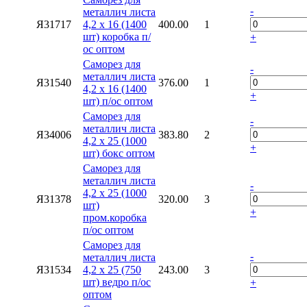
-
металлич листа
Я31717
4,2 х 16 (1400
400.00
1
шт) коробка п/
+
ос оптом
Саморез для
-
металлич листа
Я31540
376.00
1
4,2 х 16 (1400
+
шт) п/ос оптом
Саморез для
-
металлич листа
Я34006
383.80
2
4,2 х 25 (1000
+
шт) бокс оптом
Саморез для
металлич листа
-
4,2 х 25 (1000
Я31378
320.00
3
шт)
+
пром.коробка
п/ос оптом
Саморез для
-
металлич листа
Я31534
4,2 х 25 (750
243.00
3
шт) ведро п/ос
+
оптом