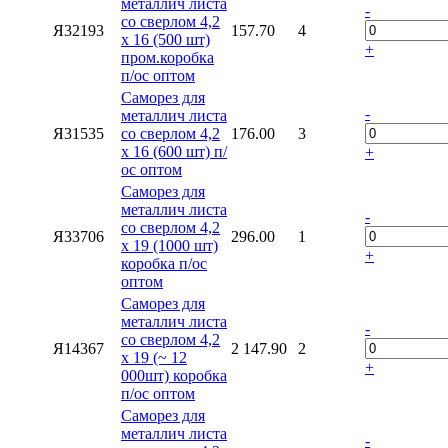
металлич листа
-
со сверлом 4,2
Я32193
157.70
4
х 16 (500 шт)
+
пром.коробка
п/ос оптом
Саморез для
-
металлич листа
Я31535
со сверлом 4,2
176.00
3
х 16 (600 шт) п/
+
ос оптом
Саморез для
металлич листа
-
со сверлом 4,2
Я33706
296.00
1
х 19 (1000 шт)
+
коробка п/ос
оптом
Саморез для
металлич листа
-
со сверлом 4,2
Я14367
2 147.90
2
х 19 (~ 12
+
000шт) коробка
п/ос оптом
Саморез для
металлич листа
-