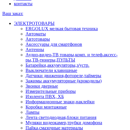
контакты
Ваш заказ:
ЭЛЕКТРОТОВАРЫ
ERGOLUX мелкая бытовая техника
Автоматы
Автотовары
Аксессуары для смартфонов
Антенны
Аудио-видео-ТВ товары,комп. и телеф.аксесс-
ры,ТВ-тюнеры,ПУЛЬТЫ
Батарейки,аккумуляторы,з/устр.
Выключатели клавишные
Датчики движения,фотореле,таймеры
Зажимы аккумуляторные (крокодилы)
Звонки дверные
Измерительные приборы
Изолента ПВХ, ХБ
Информационные знаки,наклейки
Коробки монтажные
Лампы
Лента светодиодная,блоки питания
Муляжи видеокамер,трубки домофона
Пайка,смазочные материалы