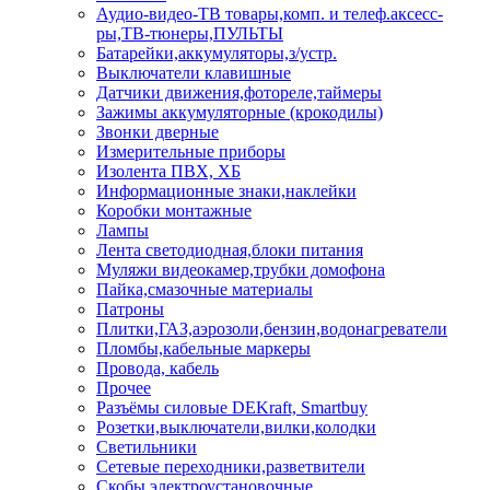
Аудио-видео-ТВ товары,комп. и телеф.аксесс-
ры,ТВ-тюнеры,ПУЛЬТЫ
Батарейки,аккумуляторы,з/устр.
Выключатели клавишные
Датчики движения,фотореле,таймеры
Зажимы аккумуляторные (крокодилы)
Звонки дверные
Измерительные приборы
Изолента ПВХ, ХБ
Информационные знаки,наклейки
Коробки монтажные
Лампы
Лента светодиодная,блоки питания
Муляжи видеокамер,трубки домофона
Пайка,смазочные материалы
Патроны
Плитки,ГАЗ,аэрозоли,бензин,водонагреватели
Пломбы,кабельные маркеры
Провода, кабель
Прочее
Разъёмы силовые DEKraft, Smartbuy
Розетки,выключатели,вилки,колодки
Светильники
Сетевые переходники,разветвители
Скобы электроустановочные