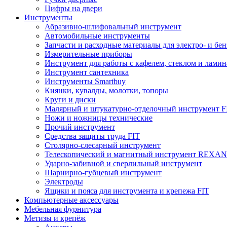
Цифры на двери
Инструменты
Абразивно-шлифовальный инструмент
Автомобильные инструменты
Запчасти и расходные материалы для электро- и бе
Измерительные приборы
Инструмент для работы с кафелем, стеклом и лами
Инструмент сантехника
Инструменты Smartbuy
Киянки, кувалды, молотки, топоры
Круги и диски
Малярный и штукатурно-отделочный инструмент F
Ножи и ножницы технические
Прочий инструмент
Средства защиты труда FIT
Столярно-слесарный инструмент
Телескопический и магнитный инструмент REXA
Ударно-забивной и сверлильный инструмент
Шарнирно-губцевый инструмент
Электроды
Ящики и пояса для инструмента и крепежа FIT
Компьютерные аксессуары
Мебельная фурнитура
Метизы и крепёж