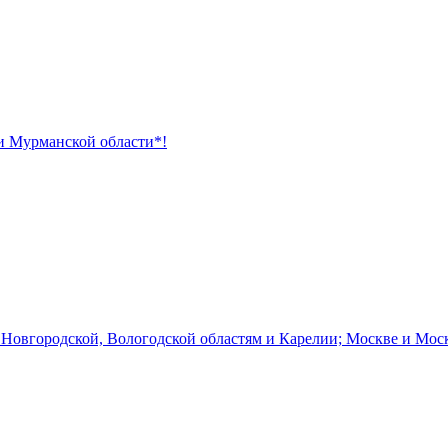
 и Мурманской области*!
 Новгородской, Вологодской областям и Карелии; Москве и Мос