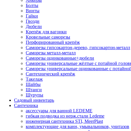
Анкеры
Болты
Винты
Гайки
Гвозди
Дюбели
Крепёж для вагонки
Кровельные саморезы
Перфорированный крепёж
Саморезы гипсокартон-дерево, гипсокартон-металл
Саморезы металл-металл
Саморезы оцинкованные+дюбели
Саморезы универсальные жёлтые с потайной голов
Саморезы универсальные оцинкованные с потайной
Сантехнический крепёж
Такелаж
Шайбы
Штанги
Шурупы
Садовый инвентарь
Сантехника
аксессуары для ванной LEDEME
гибкая подводка из нерж.стали Ledeme
инженерная сантехника STI, MeerPlast
комплектующие для ванн, умывальников, унитазов