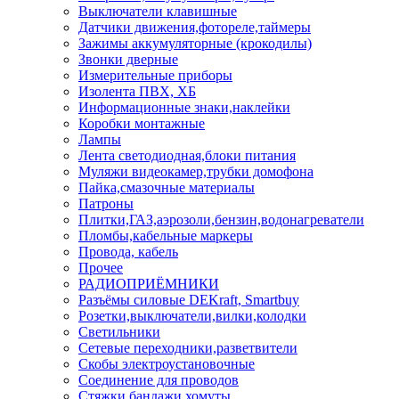
Выключатели клавишные
Датчики движения,фотореле,таймеры
Зажимы аккумуляторные (крокодилы)
Звонки дверные
Измерительные приборы
Изолента ПВХ, ХБ
Информационные знаки,наклейки
Коробки монтажные
Лампы
Лента светодиодная,блоки питания
Муляжи видеокамер,трубки домофона
Пайка,смазочные материалы
Патроны
Плитки,ГАЗ,аэрозоли,бензин,водонагреватели
Пломбы,кабельные маркеры
Провода, кабель
Прочее
РАДИОПРИЁМНИКИ
Разъёмы силовые DEKraft, Smartbuy
Розетки,выключатели,вилки,колодки
Светильники
Сетевые переходники,разветвители
Скобы электроустановочные
Соединение для проводов
Стяжки,бандажи,хомуты