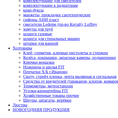
комплектующие для смесителей
комплектующие к радиаторам
кран-буксы
манжеты, прокладки сантехнические
сифоны АНИ пласт
смесители Ledeme (пр-во Китай), Loffrey
хомуты для труб
шланги газовые
шланги для стиральных машин
шторки для ванной
Хозтовары
Клей, герметик, клеевые пистолеты и стержни
Колёса, покрышки, запасные камеры, подшипники
Крючки-вешалки
Ножницы и шилья FIT
Перчатки Х/Б г.Иваново
Скотч, стрейч пленка, лента малярная и сигнальная
Средства от вредителей (тараканов, клопов, комаро
Термометры, метеостанции
Уголки-кронштейны FIT
Хозяйственные товары прочие
Шнуры, шпагаты, верёвки
Люстры
НОВОГОДНЯЯ ПРОДУКЦИЯ