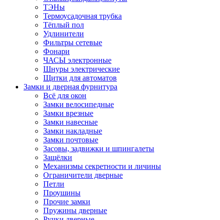
ТЭНы
Термоусадочная трубка
Тёплый пол
Удлинители
Фильтры сетевые
Фонари
ЧАСЫ электронные
Шнуры электрические
Щитки для автоматов
Замки и дверная фурнитура
Всё для окон
Замки велосипедные
Замки врезные
Замки навесные
Замки накладные
Замки почтовые
Засовы, задвижки и шпингалеты
Защёлки
Механизмы секретности и личины
Ограничители дверные
Петли
Проушины
Прочие замки
Пружины дверные
Ручки дверные