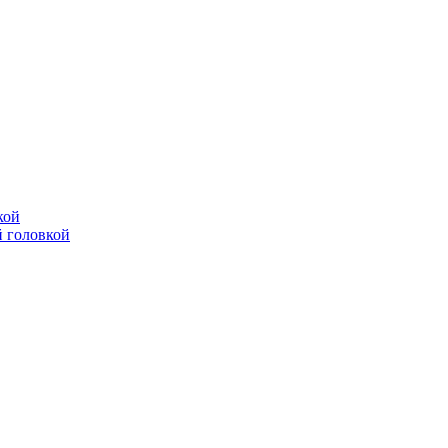
кой
 головкой