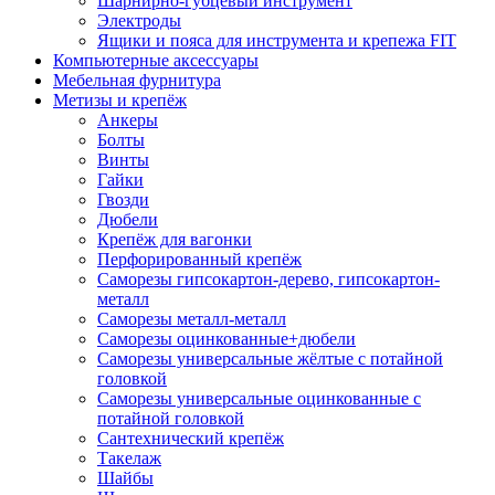
Шарнирно-губцевый инструмент
Электроды
Ящики и пояса для инструмента и крепежа FIT
Компьютерные аксессуары
Мебельная фурнитура
Метизы и крепёж
Анкеры
Болты
Винты
Гайки
Гвозди
Дюбели
Крепёж для вагонки
Перфорированный крепёж
Саморезы гипсокартон-дерево, гипсокартон-
металл
Саморезы металл-металл
Саморезы оцинкованные+дюбели
Саморезы универсальные жёлтые с потайной
головкой
Саморезы универсальные оцинкованные с
потайной головкой
Сантехнический крепёж
Такелаж
Шайбы