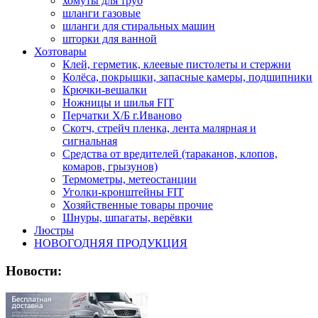
хомуты для труб
шланги газовые
шланги для стиральных машин
шторки для ванной
Хозтовары
Клей, герметик, клеевые пистолеты и стержни
Колёса, покрышки, запасные камеры, подшипники
Крючки-вешалки
Ножницы и шилья FIT
Перчатки Х/Б г.Иваново
Скотч, стрейч пленка, лента малярная и
сигнальная
Средства от вредителей (тараканов, клопов,
комаров, грызунов)
Термометры, метеостанции
Уголки-кронштейны FIT
Хозяйственные товары прочие
Шнуры, шпагаты, верёвки
Люстры
НОВОГОДНЯЯ ПРОДУКЦИЯ
Новости: