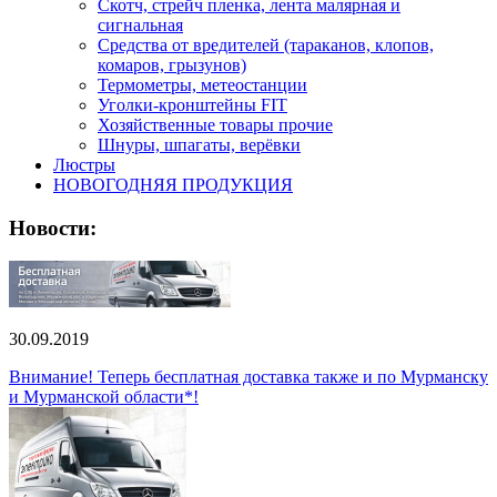
Скотч, стрейч пленка, лента малярная и
сигнальная
Средства от вредителей (тараканов, клопов,
комаров, грызунов)
Термометры, метеостанции
Уголки-кронштейны FIT
Хозяйственные товары прочие
Шнуры, шпагаты, верёвки
Люстры
НОВОГОДНЯЯ ПРОДУКЦИЯ
Новости:
30.09.2019
Внимание! Теперь бесплатная доставка также и по Мурманску
и Мурманской области*!