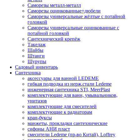
Саморезы металл-металл
Саморезы оцинкованные+дюбели
Саморезы универсальные жёлтые с потайной
головкой
Саморезы универсальные оцинкованные с
потайной головкой
Сантехнический крепёж
Такелаж
Шайбы
Штанги
Шурупы
Садовый инвентарь
Сантехника
аксессуары для ванной LEDEME
гибкая подводка из нерж.стали Ledeme
инженерная сантехника STI, MeerPlast
комплектующие для ванн, умывальников,
унитазов
комплектующие для смесителей
комплектующие к радиаторам
кран-буксы
манжеты, прокладки сантехнические
сифоны АНИ пласт
смесители Ledeme (пр-во Китай), Loffrey