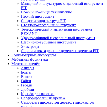
Малярный и штукатурно-отделочный инструмент
FIT
Ножи и ножницы технические
Прочий инструмент
Средства защиты труда FIT
Столярно-слесарный инструмент
Телескопический и магнитный инструмент
REXANT
Ударно-забивной и сверлильный инструмент
Шарнирно-губцевый инструмент
Электроды
Ящики и пояса для инструмента и крепежа FIT
Компьютерные аксессуары
Мебельная фурнитура
Метизы и крепёж
Анкеры
Болты
Винты
Гайки
Гвозди
Дюбели
Крепёж для вагонки
Перфорированный крепёж
Саморезы гипсокартон-дерево, гипсокартон-
металл