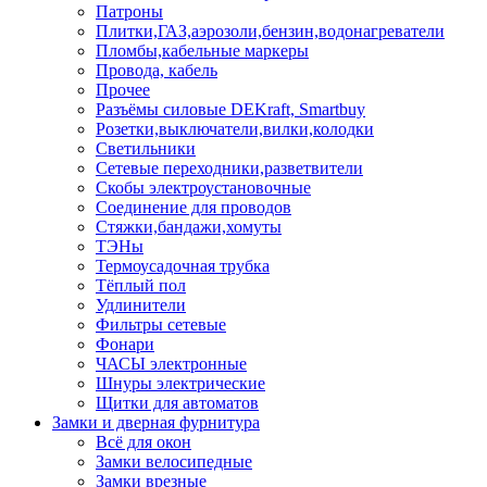
Патроны
Плитки,ГАЗ,аэрозоли,бензин,водонагреватели
Пломбы,кабельные маркеры
Провода, кабель
Прочее
Разъёмы силовые DEKraft, Smartbuy
Розетки,выключатели,вилки,колодки
Светильники
Сетевые переходники,разветвители
Скобы электроустановочные
Соединение для проводов
Стяжки,бандажи,хомуты
ТЭНы
Термоусадочная трубка
Тёплый пол
Удлинители
Фильтры сетевые
Фонари
ЧАСЫ электронные
Шнуры электрические
Щитки для автоматов
Замки и дверная фурнитура
Всё для окон
Замки велосипедные
Замки врезные