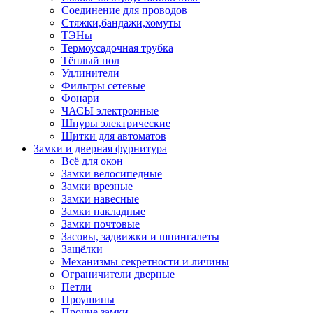
Соединение для проводов
Стяжки,бандажи,хомуты
ТЭНы
Термоусадочная трубка
Тёплый пол
Удлинители
Фильтры сетевые
Фонари
ЧАСЫ электронные
Шнуры электрические
Щитки для автоматов
Замки и дверная фурнитура
Всё для окон
Замки велосипедные
Замки врезные
Замки навесные
Замки накладные
Замки почтовые
Засовы, задвижки и шпингалеты
Защёлки
Механизмы секретности и личины
Ограничители дверные
Петли
Проушины
Прочие замки