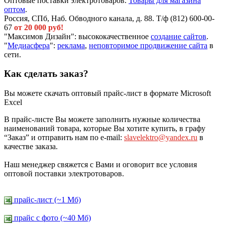
Оптовые поставки электротоваров.
Товары для магазина
оптом
.
Россия, СПб, Наб. Обводного канала, д. 88. Т/ф (812) 600-00-
67
от 20 000 руб!
"Максимов Дизайн": высококачественное
создание сайтов
.
"
Медиасфера
":
реклама
,
неповторимое продвижение сайта
в
сети.
Как сделать заказ?
Вы можете скачать оптовый прайс-лист в формате Microsoft
Excel
В прайс-листе Вы можете заполнить нужные количества
наименований товара, которые Вы хотите купить, в графу
“Заказ” и отправить нам по e-mail:
slavelektro@yandex.ru
в
качестве заказа.
Наш менеджер свяжется с Вами и оговорит все условия
оптовой поставки электротоваров.
прайс-лист (~1 Мб)
прайс c фото (~40 Мб)