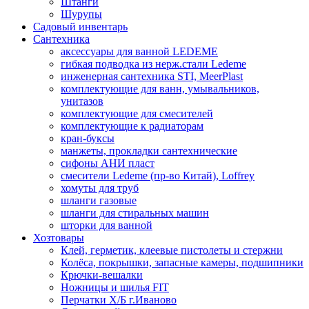
Штанги
Шурупы
Садовый инвентарь
Сантехника
аксессуары для ванной LEDEME
гибкая подводка из нерж.стали Ledeme
инженерная сантехника STI, MeerPlast
комплектующие для ванн, умывальников,
унитазов
комплектующие для смесителей
комплектующие к радиаторам
кран-буксы
манжеты, прокладки сантехнические
сифоны АНИ пласт
смесители Ledeme (пр-во Китай), Loffrey
хомуты для труб
шланги газовые
шланги для стиральных машин
шторки для ванной
Хозтовары
Клей, герметик, клеевые пистолеты и стержни
Колёса, покрышки, запасные камеры, подшипники
Крючки-вешалки
Ножницы и шилья FIT
Перчатки Х/Б г.Иваново