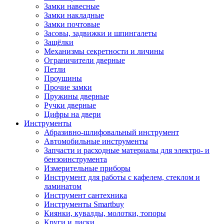
Замки навесные
Замки накладные
Замки почтовые
Засовы, задвижки и шпингалеты
Защёлки
Механизмы секретности и личины
Ограничители дверные
Петли
Проушины
Прочие замки
Пружины дверные
Ручки дверные
Цифры на двери
Инструменты
Абразивно-шлифовальный инструмент
Автомобильные инструменты
Запчасти и расходные материалы для электро- и
бензоинструмента
Измерительные приборы
Инструмент для работы с кафелем, стеклом и
ламинатом
Инструмент сантехника
Инструменты Smartbuy
Киянки, кувалды, молотки, топоры
Круги и диски