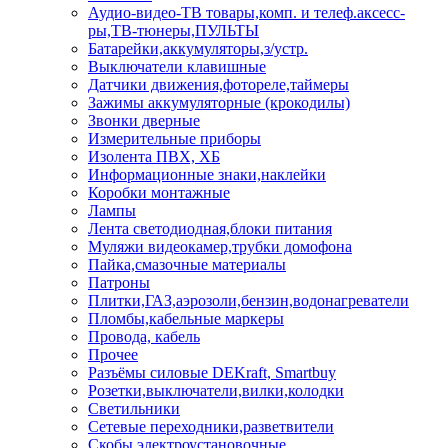
Аудио-видео-ТВ товары,комп. и телеф.аксесс-
ры,ТВ-тюнеры,ПУЛЬТЫ
Батарейки,аккумуляторы,з/устр.
Выключатели клавишные
Датчики движения,фотореле,таймеры
Зажимы аккумуляторные (крокодилы)
Звонки дверные
Измерительные приборы
Изолента ПВХ, ХБ
Информационные знаки,наклейки
Коробки монтажные
Лампы
Лента светодиодная,блоки питания
Муляжи видеокамер,трубки домофона
Пайка,смазочные материалы
Патроны
Плитки,ГАЗ,аэрозоли,бензин,водонагреватели
Пломбы,кабельные маркеры
Провода, кабель
Прочее
Разъёмы силовые DEKraft, Smartbuy
Розетки,выключатели,вилки,колодки
Светильники
Сетевые переходники,разветвители
Скобы электроустановочные