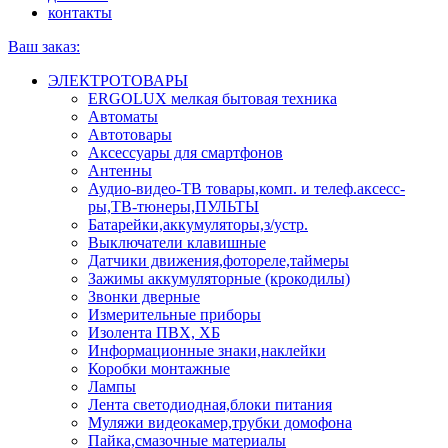
контакты
Ваш заказ:
ЭЛЕКТРОТОВАРЫ
ERGOLUX мелкая бытовая техника
Автоматы
Автотовары
Аксессуары для смартфонов
Антенны
Аудио-видео-ТВ товары,комп. и телеф.аксесс-
ры,ТВ-тюнеры,ПУЛЬТЫ
Батарейки,аккумуляторы,з/устр.
Выключатели клавишные
Датчики движения,фотореле,таймеры
Зажимы аккумуляторные (крокодилы)
Звонки дверные
Измерительные приборы
Изолента ПВХ, ХБ
Информационные знаки,наклейки
Коробки монтажные
Лампы
Лента светодиодная,блоки питания
Муляжи видеокамер,трубки домофона
Пайка,смазочные материалы