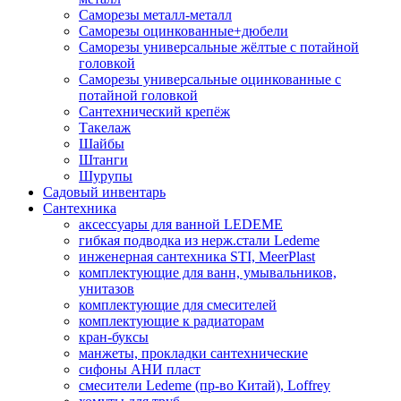
Саморезы металл-металл
Саморезы оцинкованные+дюбели
Саморезы универсальные жёлтые с потайной
головкой
Саморезы универсальные оцинкованные с
потайной головкой
Сантехнический крепёж
Такелаж
Шайбы
Штанги
Шурупы
Садовый инвентарь
Сантехника
аксессуары для ванной LEDEME
гибкая подводка из нерж.стали Ledeme
инженерная сантехника STI, MeerPlast
комплектующие для ванн, умывальников,
унитазов
комплектующие для смесителей
комплектующие к радиаторам
кран-буксы
манжеты, прокладки сантехнические
сифоны АНИ пласт
смесители Ledeme (пр-во Китай), Loffrey