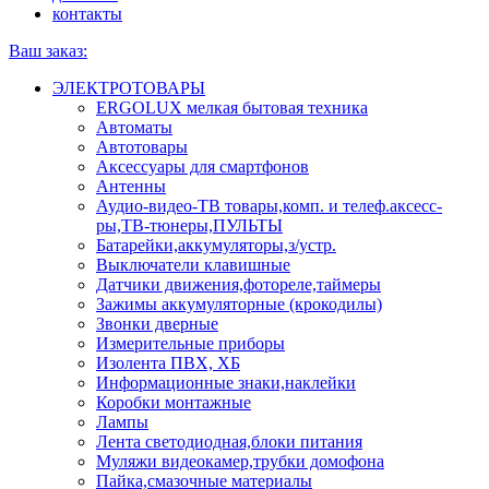
контакты
Ваш заказ:
ЭЛЕКТРОТОВАРЫ
ERGOLUX мелкая бытовая техника
Автоматы
Автотовары
Аксессуары для смартфонов
Антенны
Аудио-видео-ТВ товары,комп. и телеф.аксесс-
ры,ТВ-тюнеры,ПУЛЬТЫ
Батарейки,аккумуляторы,з/устр.
Выключатели клавишные
Датчики движения,фотореле,таймеры
Зажимы аккумуляторные (крокодилы)
Звонки дверные
Измерительные приборы
Изолента ПВХ, ХБ
Информационные знаки,наклейки
Коробки монтажные
Лампы
Лента светодиодная,блоки питания
Муляжи видеокамер,трубки домофона
Пайка,смазочные материалы