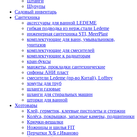
Штанги
Шурупы
Садовый инвентарь
Сантехника
аксессуары для ванной LEDEME
гибкая подводка из нерж.стали Ledeme
инженерная сантехника STI, MeerPlast
комплектующие для ванн, умывальников,
унитазов
комплектующие для смесителей
комплектующие к радиаторам
кран-буксы
манжеты, прокладки сантехнические
сифоны АНИ пласт
смесители Ledeme (пр-во Китай), Loffrey
хомуты для труб
шланги газовые
шланги для стиральных машин
шторки для ванной
Хозтовары
Клей, герметик, клеевые пистолеты и стержни
Колёса, покрышки, запасные камеры, подшипники
Крючки-вешалки
Ножницы и шилья FIT
Перчатки Х/Б г.Иваново