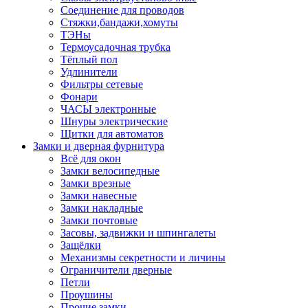
Соединение для проводов
Стяжки,бандажи,хомуты
ТЭНы
Термоусадочная трубка
Тёплый пол
Удлинители
Фильтры сетевые
Фонари
ЧАСЫ электронные
Шнуры электрические
Щитки для автоматов
Замки и дверная фурнитура
Всё для окон
Замки велосипедные
Замки врезные
Замки навесные
Замки накладные
Замки почтовые
Засовы, задвижки и шпингалеты
Защёлки
Механизмы секретности и личины
Ограничители дверные
Петли
Проушины
Прочие замки