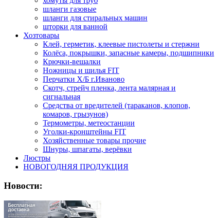
хомуты для труб
шланги газовые
шланги для стиральных машин
шторки для ванной
Хозтовары
Клей, герметик, клеевые пистолеты и стержни
Колёса, покрышки, запасные камеры, подшипники
Крючки-вешалки
Ножницы и шилья FIT
Перчатки Х/Б г.Иваново
Скотч, стрейч пленка, лента малярная и
сигнальная
Средства от вредителей (тараканов, клопов,
комаров, грызунов)
Термометры, метеостанции
Уголки-кронштейны FIT
Хозяйственные товары прочие
Шнуры, шпагаты, верёвки
Люстры
НОВОГОДНЯЯ ПРОДУКЦИЯ
Новости: