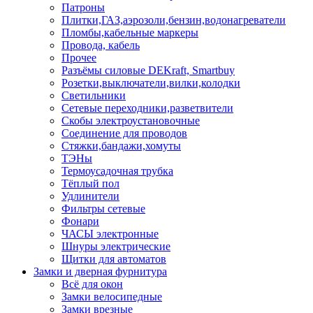
Патроны
Плитки,ГАЗ,аэрозоли,бензин,водонагреватели
Пломбы,кабельные маркеры
Провода, кабель
Прочее
Разъёмы силовые DEKraft, Smartbuy
Розетки,выключатели,вилки,колодки
Светильники
Сетевые переходники,разветвители
Скобы электроустановочные
Соединение для проводов
Стяжки,бандажи,хомуты
ТЭНы
Термоусадочная трубка
Тёплый пол
Удлинители
Фильтры сетевые
Фонари
ЧАСЫ электронные
Шнуры электрические
Щитки для автоматов
Замки и дверная фурнитура
Всё для окон
Замки велосипедные
Замки врезные