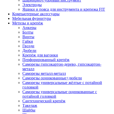
Шарнирно-губцевый инструмент
Электроды
Ящики и пояса для инструмента и крепежа FIT
Компьютерные аксессуары
Мебельная фурнитура
Метизы и крепёж
Анкеры
Болты
Винты
Гайки
Гвозди
Дюбели
Крепёж для вагонки
Перфорированный крепёж
Саморезы гипсокартон-дерево, гипсокартон-
металл
Саморезы металл-металл
Саморезы оцинкованные+дюбели
Саморезы универсальные жёлтые с потайной
головкой
Саморезы универсальные оцинкованные с
потайной головкой
Сантехнический крепёж
Такелаж
Шайбы