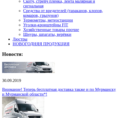
Скотч, стрейч пленка, лента малярная и
сигнальная
Средства от вредителей (тараканов, клопов,
комаров, грызунов)
Термометры, метеостанции
Уголки-кронштейны FIT
Хозяйственные товары прочие
Шнуры, шпагаты, верёвки
Люстры
НОВОГОДНЯЯ ПРОДУКЦИЯ
Новости:
30.09.2019
Внимание! Теперь бесплатная доставка также и по Мурманску
и Мурманской области*!