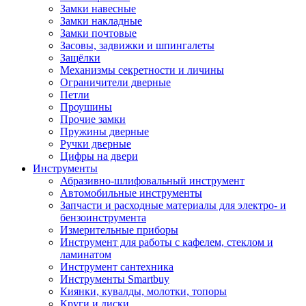
Замки навесные
Замки накладные
Замки почтовые
Засовы, задвижки и шпингалеты
Защёлки
Механизмы секретности и личины
Ограничители дверные
Петли
Проушины
Прочие замки
Пружины дверные
Ручки дверные
Цифры на двери
Инструменты
Абразивно-шлифовальный инструмент
Автомобильные инструменты
Запчасти и расходные материалы для электро- и
бензоинструмента
Измерительные приборы
Инструмент для работы с кафелем, стеклом и
ламинатом
Инструмент сантехника
Инструменты Smartbuy
Киянки, кувалды, молотки, топоры
Круги и диски