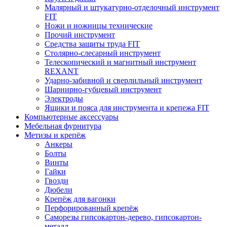
Малярный и штукатурно-отделочный инструмент
FIT
Ножи и ножницы технические
Прочий инструмент
Средства защиты труда FIT
Столярно-слесарный инструмент
Телескопический и магнитный инструмент
REXANT
Ударно-забивной и сверлильный инструмент
Шарнирно-губцевый инструмент
Электроды
Ящики и пояса для инструмента и крепежа FIT
Компьютерные аксессуары
Мебельная фурнитура
Метизы и крепёж
Анкеры
Болты
Винты
Гайки
Гвозди
Дюбели
Крепёж для вагонки
Перфорированный крепёж
Саморезы гипсокартон-дерево, гипсокартон-
металл