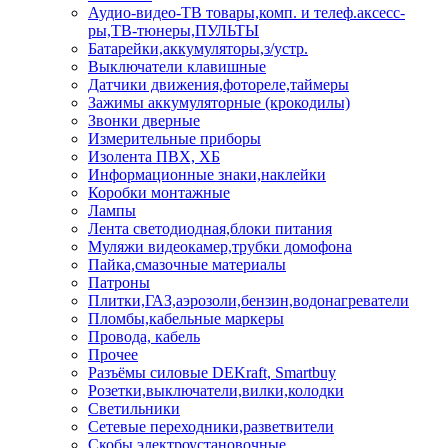
Аудио-видео-ТВ товары,комп. и телеф.аксесс-
ры,ТВ-тюнеры,ПУЛЬТЫ
Батарейки,аккумуляторы,з/устр.
Выключатели клавишные
Датчики движения,фотореле,таймеры
Зажимы аккумуляторные (крокодилы)
Звонки дверные
Измерительные приборы
Изолента ПВХ, ХБ
Информационные знаки,наклейки
Коробки монтажные
Лампы
Лента светодиодная,блоки питания
Муляжи видеокамер,трубки домофона
Пайка,смазочные материалы
Патроны
Плитки,ГАЗ,аэрозоли,бензин,водонагреватели
Пломбы,кабельные маркеры
Провода, кабель
Прочее
Разъёмы силовые DEKraft, Smartbuy
Розетки,выключатели,вилки,колодки
Светильники
Сетевые переходники,разветвители
Скобы электроустановочные