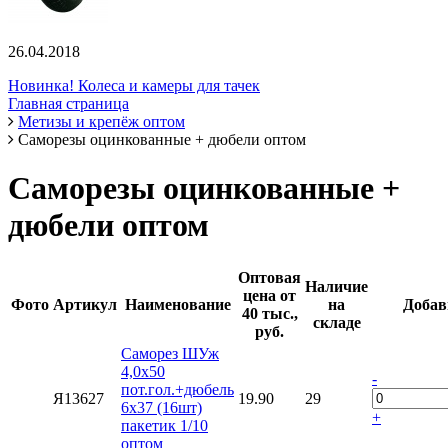
26.04.2018
Новинка! Колеса и камеры для тачек
Главная страница
Метизы и крепёж оптом
Саморезы оцинкованные + дюбели оптом
Саморезы оцинкованные +
дюбели оптом
Оптовая
Наличие
цена от
Фото
Артикул
Наименование
на
Добав
40 тыс.,
складе
руб.
Саморез ШУж
4,0х50
-
пот.гол.+дюбель
Я13627
19.90
29
6х37 (16шт)
+
пакетик 1/10
оптом