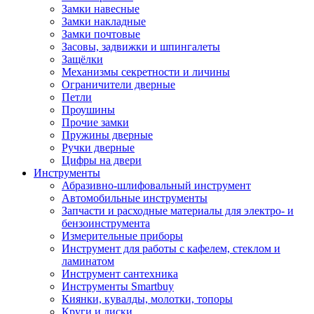
Замки навесные
Замки накладные
Замки почтовые
Засовы, задвижки и шпингалеты
Защёлки
Механизмы секретности и личины
Ограничители дверные
Петли
Проушины
Прочие замки
Пружины дверные
Ручки дверные
Цифры на двери
Инструменты
Абразивно-шлифовальный инструмент
Автомобильные инструменты
Запчасти и расходные материалы для электро- и
бензоинструмента
Измерительные приборы
Инструмент для работы с кафелем, стеклом и
ламинатом
Инструмент сантехника
Инструменты Smartbuy
Киянки, кувалды, молотки, топоры
Круги и диски