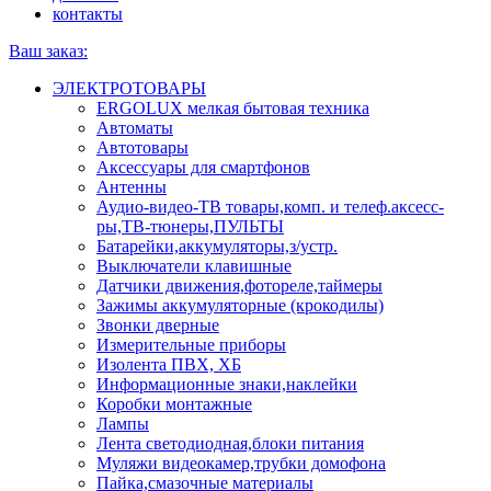
контакты
Ваш заказ:
ЭЛЕКТРОТОВАРЫ
ERGOLUX мелкая бытовая техника
Автоматы
Автотовары
Аксессуары для смартфонов
Антенны
Аудио-видео-ТВ товары,комп. и телеф.аксесс-
ры,ТВ-тюнеры,ПУЛЬТЫ
Батарейки,аккумуляторы,з/устр.
Выключатели клавишные
Датчики движения,фотореле,таймеры
Зажимы аккумуляторные (крокодилы)
Звонки дверные
Измерительные приборы
Изолента ПВХ, ХБ
Информационные знаки,наклейки
Коробки монтажные
Лампы
Лента светодиодная,блоки питания
Муляжи видеокамер,трубки домофона
Пайка,смазочные материалы