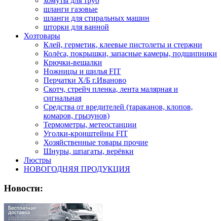
хомуты для труб
шланги газовые
шланги для стиральных машин
шторки для ванной
Хозтовары
Клей, герметик, клеевые пистолеты и стержни
Колёса, покрышки, запасные камеры, подшипники
Крючки-вешалки
Ножницы и шилья FIT
Перчатки Х/Б г.Иваново
Скотч, стрейч пленка, лента малярная и
сигнальная
Средства от вредителей (тараканов, клопов,
комаров, грызунов)
Термометры, метеостанции
Уголки-кронштейны FIT
Хозяйственные товары прочие
Шнуры, шпагаты, верёвки
Люстры
НОВОГОДНЯЯ ПРОДУКЦИЯ
Новости: