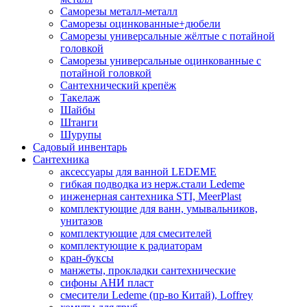
Саморезы металл-металл
Саморезы оцинкованные+дюбели
Саморезы универсальные жёлтые с потайной
головкой
Саморезы универсальные оцинкованные с
потайной головкой
Сантехнический крепёж
Такелаж
Шайбы
Штанги
Шурупы
Садовый инвентарь
Сантехника
аксессуары для ванной LEDEME
гибкая подводка из нерж.стали Ledeme
инженерная сантехника STI, MeerPlast
комплектующие для ванн, умывальников,
унитазов
комплектующие для смесителей
комплектующие к радиаторам
кран-буксы
манжеты, прокладки сантехнические
сифоны АНИ пласт
смесители Ledeme (пр-во Китай), Loffrey