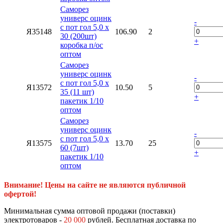
Саморез
универс оцинк
-
с пот гол 5,0 х
Я35148
106.90
2
30 (200шт)
+
коробка п/ос
оптом
Саморез
универс оцинк
-
с пот гол 5,0 х
Я13572
10.50
5
35 (11 шт)
+
пакетик 1/10
оптом
Саморез
универс оцинк
-
с пот гол 5,0 х
Я13575
13.70
25
60 (7шт)
+
пакетик 1/10
оптом
Внимание! Цены на сайте не являются публичной
офертой!
Минимальная сумма оптовой продажи (поставки)
электротоваров -
20 000
рублей. Бесплатная доставка по