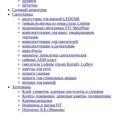
Штанги
Шурупы
Садовый инвентарь
Сантехника
аксессуары для ванной LEDEME
гибкая подводка из нерж.стали Ledeme
инженерная сантехника STI, MeerPlast
комплектующие для ванн, умывальников,
унитазов
комплектующие для смесителей
комплектующие к радиаторам
кран-буксы
манжеты, прокладки сантехнические
сифоны АНИ пласт
смесители Ledeme (пр-во Китай), Loffrey
хомуты для труб
шланги газовые
шланги для стиральных машин
шторки для ванной
Хозтовары
Клей, герметик, клеевые пистолеты и стержни
Колёса, покрышки, запасные камеры, подшипники
Крючки-вешалки
Ножницы и шилья FIT
Перчатки Х/Б г.Иваново