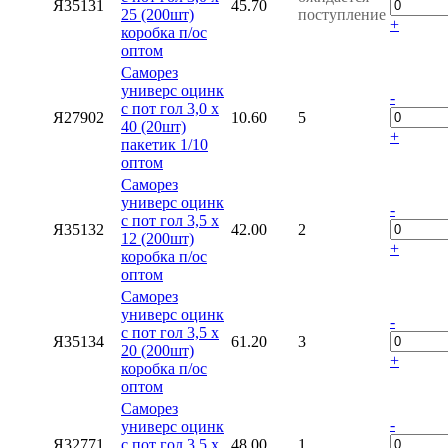
Я35131
45.70
25 (200шт)
поступление
+
коробка п/ос
оптом
Саморез
универс оцинк
-
с пот гол 3,0 х
Я27902
10.60
5
40 (20шт)
+
пакетик 1/10
оптом
Саморез
универс оцинк
-
с пот гол 3,5 х
Я35132
42.00
2
12 (200шт)
+
коробка п/ос
оптом
Саморез
универс оцинк
-
с пот гол 3,5 х
Я35134
61.20
3
20 (200шт)
+
коробка п/ос
оптом
Саморез
-
универс оцинк
Я32771
с пот гол 3,5 х
48.00
1