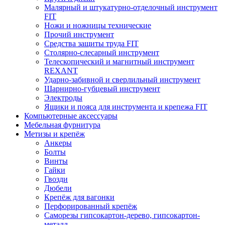
Малярный и штукатурно-отделочный инструмент
FIT
Ножи и ножницы технические
Прочий инструмент
Средства защиты труда FIT
Столярно-слесарный инструмент
Телескопический и магнитный инструмент
REXANT
Ударно-забивной и сверлильный инструмент
Шарнирно-губцевый инструмент
Электроды
Ящики и пояса для инструмента и крепежа FIT
Компьютерные аксессуары
Мебельная фурнитура
Метизы и крепёж
Анкеры
Болты
Винты
Гайки
Гвозди
Дюбели
Крепёж для вагонки
Перфорированный крепёж
Саморезы гипсокартон-дерево, гипсокартон-
металл