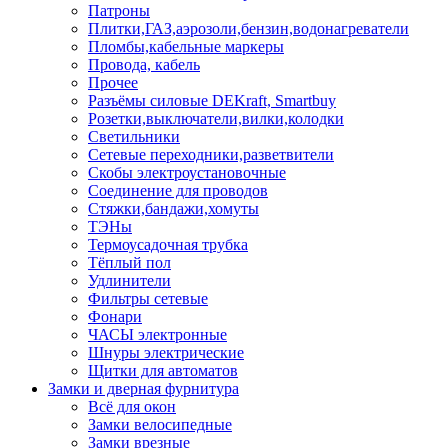
Патроны
Плитки,ГАЗ,аэрозоли,бензин,водонагреватели
Пломбы,кабельные маркеры
Провода, кабель
Прочее
Разъёмы силовые DEKraft, Smartbuy
Розетки,выключатели,вилки,колодки
Светильники
Сетевые переходники,разветвители
Скобы электроустановочные
Соединение для проводов
Стяжки,бандажи,хомуты
ТЭНы
Термоусадочная трубка
Тёплый пол
Удлинители
Фильтры сетевые
Фонари
ЧАСЫ электронные
Шнуры электрические
Щитки для автоматов
Замки и дверная фурнитура
Всё для окон
Замки велосипедные
Замки врезные