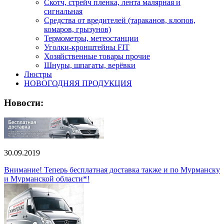
Скотч, стрейч пленка, лента малярная и
сигнальная
Средства от вредителей (тараканов, клопов,
комаров, грызунов)
Термометры, метеостанции
Уголки-кронштейны FIT
Хозяйственные товары прочие
Шнуры, шпагаты, верёвки
Люстры
НОВОГОДНЯЯ ПРОДУКЦИЯ
Новости:
30.09.2019
Внимание! Теперь бесплатная доставка также и по Мурманску
и Мурманской области*!