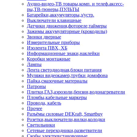
Аудио-видео-ТВ товары,комп. и телеф.аксесс-
ры,ТВ-тюнеры,ПУЛЬТЫ
Батарейки,аккумуляторы,з/устр.
Выключатели клавишные
Датчики движения,фотореле,таймеры
Зажимы аккумуляторные (крокодилы)
Звонки дверные
Измерительные приборы
Изолента ПВХ, ХБ
Информационные знаки,наклейки
Коробки монтажные
Лампы
Лента светодиодная,блоки питания
Муляжи видеокамер,трубки домофона
Пайка,смазочные материалы
Патроны
Плитки,ГАЗ,аэрозоли,бензин,водонагреватели
Пломбы,кабельные маркеры
Провода, кабель
Прочее
Разъёмы силовые DEKraft, Smartbuy
Розетки,выключатели,вилки,колодки
Светильники
Сетевые переходники,разветвители
Скобы электроустановочные