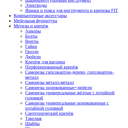
Шарнирно-губцевый инструмент
Электроды
Ящики и пояса для инструмента и крепежа FIT
Компьютерные аксессуары
Мебельная фурнитура
Метизы и крепёж
Анкеры
Болты
Винты
Гайки
Гвозди
Дюбели
Крепёж для вагонки
Перфорированный крепёж
Саморезы гипсокартон-дерево, гипсокартон-
металл
Саморезы металл-металл
Саморезы оцинкованные+дюбели
Саморезы универсальные жёлтые с потайной
головкой
Саморезы универсальные оцинкованные с
потайной головкой
Сантехнический крепёж
Такелаж
Шайбы