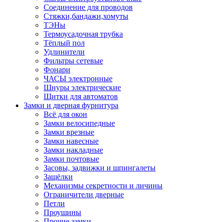
Соединение для проводов
Стяжки,бандажи,хомуты
ТЭНы
Термоусадочная трубка
Тёплый пол
Удлинители
Фильтры сетевые
Фонари
ЧАСЫ электронные
Шнуры электрические
Щитки для автоматов
Замки и дверная фурнитура
Всё для окон
Замки велосипедные
Замки врезные
Замки навесные
Замки накладные
Замки почтовые
Засовы, задвижки и шпингалеты
Защёлки
Механизмы секретности и личины
Ограничители дверные
Петли
Проушины
Прочие замки