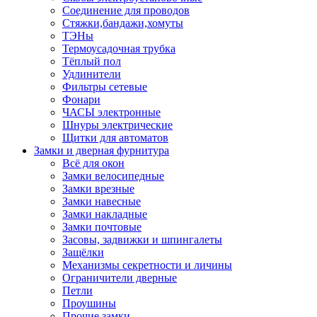
Соединение для проводов
Стяжки,бандажи,хомуты
ТЭНы
Термоусадочная трубка
Тёплый пол
Удлинители
Фильтры сетевые
Фонари
ЧАСЫ электронные
Шнуры электрические
Щитки для автоматов
Замки и дверная фурнитура
Всё для окон
Замки велосипедные
Замки врезные
Замки навесные
Замки накладные
Замки почтовые
Засовы, задвижки и шпингалеты
Защёлки
Механизмы секретности и личины
Ограничители дверные
Петли
Проушины
Прочие замки