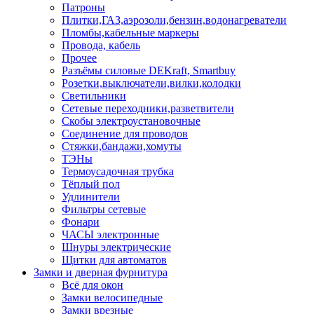
Патроны
Плитки,ГАЗ,аэрозоли,бензин,водонагреватели
Пломбы,кабельные маркеры
Провода, кабель
Прочее
Разъёмы силовые DEKraft, Smartbuy
Розетки,выключатели,вилки,колодки
Светильники
Сетевые переходники,разветвители
Скобы электроустановочные
Соединение для проводов
Стяжки,бандажи,хомуты
ТЭНы
Термоусадочная трубка
Тёплый пол
Удлинители
Фильтры сетевые
Фонари
ЧАСЫ электронные
Шнуры электрические
Щитки для автоматов
Замки и дверная фурнитура
Всё для окон
Замки велосипедные
Замки врезные