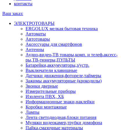
контакты
Ваш заказ:
ЭЛЕКТРОТОВАРЫ
ERGOLUX мелкая бытовая техника
Автоматы
Автотовары
Аксессуары для смартфонов
Антенны
Аудио-видео-ТВ товары,комп. и телеф.аксесс-
ры,ТВ-тюнеры,ПУЛЬТЫ
Батарейки,аккумуляторы,з/устр.
Выключатели клавишные
Датчики движения,фотореле,таймеры
Зажимы аккумуляторные (крокодилы)
Звонки дверные
Измерительные приборы
Изолента ПВХ, ХБ
Информационные знаки,наклейки
Коробки монтажные
Лампы
Лента светодиодная,блоки питания
Муляжи видеокамер,трубки домофона
Пайка,смазочные материалы