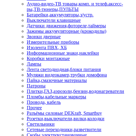
Аудио-видео-ТВ товары,комп. и телеф.аксесс-
ры,ТВ-тюнеры,ПУЛЬТЫ
Батарейки,аккумуляторы,з/устр.
Выключатели клавишные
Датчики движения,фотореле,таймеры
Зажимы аккумуляторные (крокодилы)
Звонки дверные
Измерительные приборы
Изолента ПВХ, ХБ
Информационные знаки,наклейки
Коробки монтажные
Лампы
Лента светодиодная,блоки питания
Муляжи видеокамер,трубки домофона
Пайка,смазочные материалы
Патроны
Плитки,ГАЗ,аэрозоли,бензин,водонагреватели
Пломбы,кабельные маркеры
Провода, кабель
Прочее
Разъёмы силовые DEKraft, Smartbuy
Розетки,выключатели,вилки,колодки
Светильники
Сетевые переходники,разветвители
Скобы электроустановочные