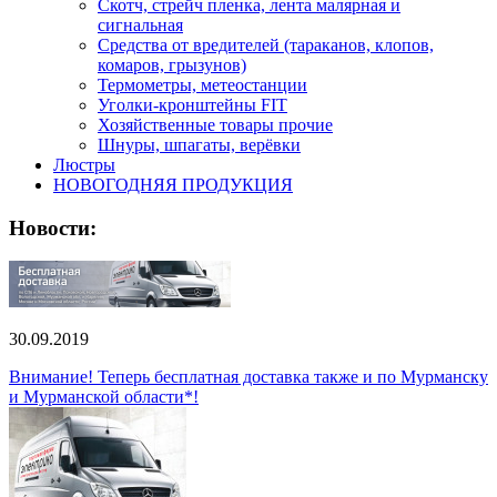
Скотч, стрейч пленка, лента малярная и
сигнальная
Средства от вредителей (тараканов, клопов,
комаров, грызунов)
Термометры, метеостанции
Уголки-кронштейны FIT
Хозяйственные товары прочие
Шнуры, шпагаты, верёвки
Люстры
НОВОГОДНЯЯ ПРОДУКЦИЯ
Новости:
30.09.2019
Внимание! Теперь бесплатная доставка также и по Мурманску
и Мурманской области*!