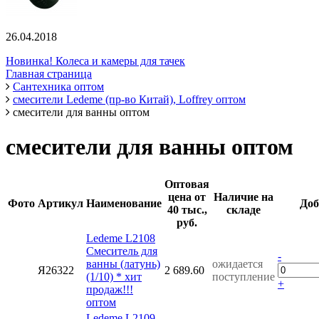
26.04.2018
Новинка! Колеса и камеры для тачек
Главная страница
Сантехника оптом
смесители Ledeme (пр-во Китай), Loffrey оптом
смесители для ванны оптом
смесители для ванны оптом
Оптовая
цена от
Наличие на
Фото
Артикул
Наименование
Доб
40 тыс.,
складе
руб.
Ledeme L2108
Смеситель для
-
ванны (латунь)
ожидается
Я26322
2 689.60
(1/10) * хит
поступление
+
продаж!!!
оптом
Ledeme L2109