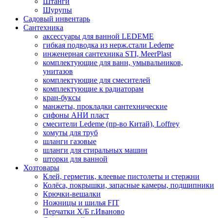
Штанги
Шурупы
Садовый инвентарь
Сантехника
аксессуары для ванной LEDEME
гибкая подводка из нерж.стали Ledeme
инженерная сантехника STI, MeerPlast
комплектующие для ванн, умывальников,
унитазов
комплектующие для смесителей
комплектующие к радиаторам
кран-буксы
манжеты, прокладки сантехнические
сифоны АНИ пласт
смесители Ledeme (пр-во Китай), Loffrey
хомуты для труб
шланги газовые
шланги для стиральных машин
шторки для ванной
Хозтовары
Клей, герметик, клеевые пистолеты и стержни
Колёса, покрышки, запасные камеры, подшипники
Крючки-вешалки
Ножницы и шилья FIT
Перчатки Х/Б г.Иваново