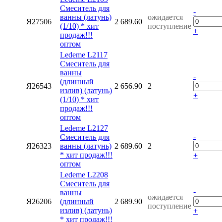
Смеситель для
-
ванны (латунь)
ожидается
Я27506
2 689.60
(1/10) * хит
поступление
+
продаж!!!
оптом
Ledeme L2117
Смеситель для
ванны
-
(длинный
Я26543
2 656.90
2
излив) (латунь)
+
(1/10) * хит
продаж!!!
оптом
Ledeme L2127
-
Смеситель для
Я26323
ванны (латунь)
2 689.60
2
* хит продаж!!!
+
оптом
Ledeme L2208
Смеситель для
-
ванны
ожидается
Я26206
(длинный
2 689.90
поступление
излив) (латунь)
+
* хит продаж!!!