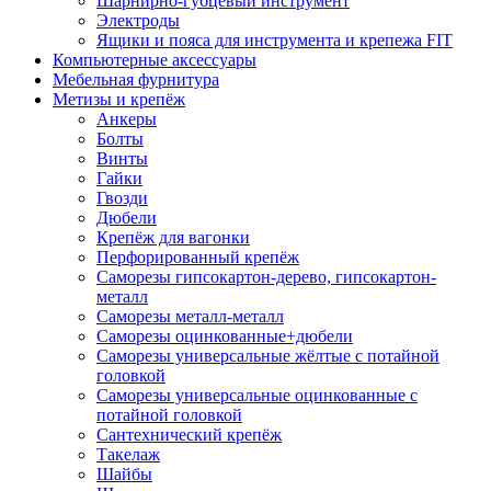
Шарнирно-губцевый инструмент
Электроды
Ящики и пояса для инструмента и крепежа FIT
Компьютерные аксессуары
Мебельная фурнитура
Метизы и крепёж
Анкеры
Болты
Винты
Гайки
Гвозди
Дюбели
Крепёж для вагонки
Перфорированный крепёж
Саморезы гипсокартон-дерево, гипсокартон-
металл
Саморезы металл-металл
Саморезы оцинкованные+дюбели
Саморезы универсальные жёлтые с потайной
головкой
Саморезы универсальные оцинкованные с
потайной головкой
Сантехнический крепёж
Такелаж
Шайбы