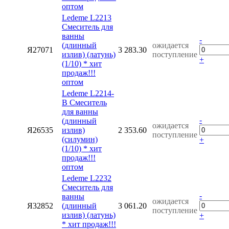
оптом
Ledeme L2213
Смеситель для
ванны
-
(длинный
ожидается
Я27071
3 283.30
излив) (латунь)
поступление
+
(1/10) * хит
продаж!!!
оптом
Ledeme L2214-
B Смеситель
для ванны
-
(длинный
ожидается
Я26535
излив)
2 353.60
поступление
(силумин)
+
(1/10) * хит
продаж!!!
оптом
Ledeme L2232
Смеситель для
-
ванны
ожидается
Я32852
(длинный
3 061.20
поступление
излив) (латунь)
+
* хит продаж!!!