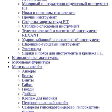
Малярный и штукатурно-отделочный инструмент
FIT
Ножи и ножницы технические
Прочий инструмент
Средства защиты труда FIT
Столярно-слесарный инструмент
Телескопический и магнитный инструмент
REXANT
Ударно-забивной и сверлильный инструмент
Шарнирно-губцевый инструмент
Электроды
Ящики и пояса для инструмента и крепежа FIT
Компьютерные аксессуары
Мебельная фурнитура
Метизы и крепёж
Анкеры
Болты
Винты
Гайки
Гвозди
Дюбели
Крепёж для вагонки
Перфорированный крепёж
Саморезы гипсокартон-дерево, гипсокартон-
металл