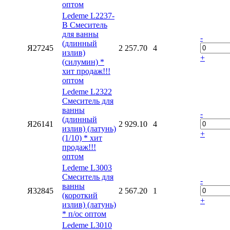
оптом
Ledeme L2237-
B Смеситель
для ванны
-
(длинный
Я27245
2 257.70
4
излив)
+
(силумин) *
хит продаж!!!
оптом
Ledeme L2322
Смеситель для
ванны
-
(длинный
Я26141
2 929.10
4
излив) (латунь)
+
(1/10) * хит
продаж!!!
оптом
Ledeme L3003
Смеситель для
-
ванны
Я32845
2 567.20
1
(короткий
+
излив) (латунь)
* п/ос оптом
Ledeme L3010