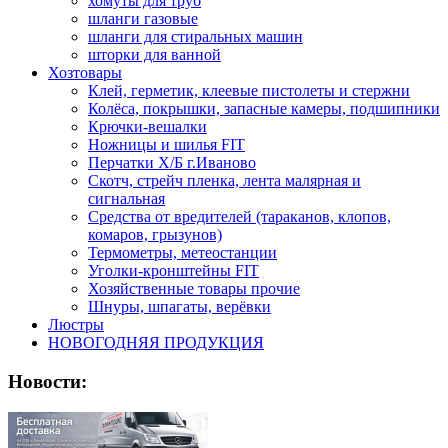
хомуты для труб
шланги газовые
шланги для стиральных машин
шторки для ванной
Хозтовары
Клей, герметик, клеевые пистолеты и стержни
Колёса, покрышки, запасные камеры, подшипники
Крючки-вешалки
Ножницы и шилья FIT
Перчатки Х/Б г.Иваново
Скотч, стрейч пленка, лента малярная и
сигнальная
Средства от вредителей (тараканов, клопов,
комаров, грызунов)
Термометры, метеостанции
Уголки-кронштейны FIT
Хозяйственные товары прочие
Шнуры, шпагаты, верёвки
Люстры
НОВОГОДНЯЯ ПРОДУКЦИЯ
Новости: