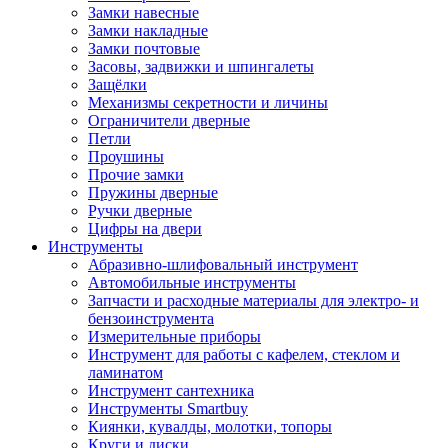
Замки навесные
Замки накладные
Замки почтовые
Засовы, задвижки и шпингалеты
Защёлки
Механизмы секретности и личины
Ограничители дверные
Петли
Проушины
Прочие замки
Пружины дверные
Ручки дверные
Цифры на двери
Инструменты
Абразивно-шлифовальный инструмент
Автомобильные инструменты
Запчасти и расходные материалы для электро- и
бензоинструмента
Измерительные приборы
Инструмент для работы с кафелем, стеклом и
ламинатом
Инструмент сантехника
Инструменты Smartbuy
Киянки, кувалды, молотки, топоры
Круги и диски