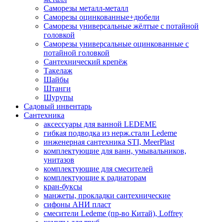
Саморезы металл-металл
Саморезы оцинкованные+дюбели
Саморезы универсальные жёлтые с потайной
головкой
Саморезы универсальные оцинкованные с
потайной головкой
Сантехнический крепёж
Такелаж
Шайбы
Штанги
Шурупы
Садовый инвентарь
Сантехника
аксессуары для ванной LEDEME
гибкая подводка из нерж.стали Ledeme
инженерная сантехника STI, MeerPlast
комплектующие для ванн, умывальников,
унитазов
комплектующие для смесителей
комплектующие к радиаторам
кран-буксы
манжеты, прокладки сантехнические
сифоны АНИ пласт
смесители Ledeme (пр-во Китай), Loffrey