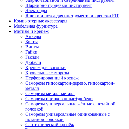
Ударно-забивной и сверлильный инструмент
Шарнирно-губцевый инструмент
Электроды
Ящики и пояса для инструмента и крепежа FIT
Компьютерные аксессуары
Мебельная фурнитура
Метизы и крепёж
Анкеры
Болты
Винты
Гайки
Гвозди
Дюбели
Крепёж для вагонки
Кровельные саморезы
Перфорированный крепёж
Саморезы гипсокартон-дерево, гипсокартон-
металл
Саморезы металл-металл
Саморезы оцинкованные+дюбели
Саморезы универсальные жёлтые с потайной
головкой
Саморезы универсальные оцинкованные с
потайной головкой
Сантехнический крепёж