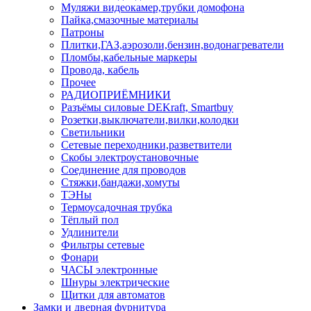
Муляжи видеокамер,трубки домофона
Пайка,смазочные материалы
Патроны
Плитки,ГАЗ,аэрозоли,бензин,водонагреватели
Пломбы,кабельные маркеры
Провода, кабель
Прочее
РАДИОПРИЁМНИКИ
Разъёмы силовые DEKraft, Smartbuy
Розетки,выключатели,вилки,колодки
Светильники
Сетевые переходники,разветвители
Скобы электроустановочные
Соединение для проводов
Стяжки,бандажи,хомуты
ТЭНы
Термоусадочная трубка
Тёплый пол
Удлинители
Фильтры сетевые
Фонари
ЧАСЫ электронные
Шнуры электрические
Щитки для автоматов
Замки и дверная фурнитура