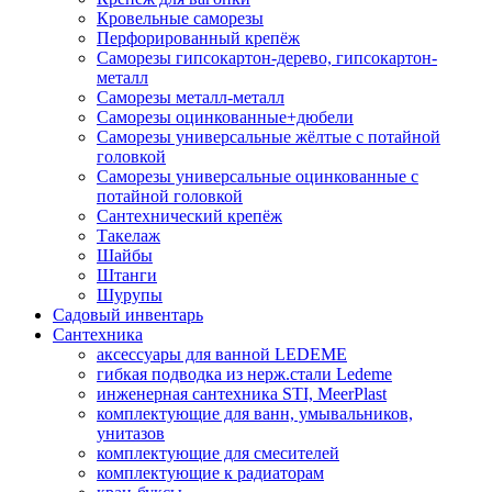
Кровельные саморезы
Перфорированный крепёж
Саморезы гипсокартон-дерево, гипсокартон-
металл
Саморезы металл-металл
Саморезы оцинкованные+дюбели
Саморезы универсальные жёлтые с потайной
головкой
Саморезы универсальные оцинкованные с
потайной головкой
Сантехнический крепёж
Такелаж
Шайбы
Штанги
Шурупы
Садовый инвентарь
Сантехника
аксессуары для ванной LEDEME
гибкая подводка из нерж.стали Ledeme
инженерная сантехника STI, MeerPlast
комплектующие для ванн, умывальников,
унитазов
комплектующие для смесителей
комплектующие к радиаторам