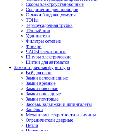
Скобы электроустановочные
Соединение для проводов
Стяжки,бандажи,хомуты
ТЭНы
Термоусадочная трубка
Тёплый пол
Удлинители
Фильтры сетевые
Фонари
ЧАСЫ электронные
Шнуры электрические
Щитки для автоматов
Замки и дверная фурнитура
Всё для окон
Замки велосипедные
Замки врезные
Замки навесные
Замки накладные
Замки почтовые
Засовы, задвижки и шпингалеты
Защёлки
Механизмы секретности и личины
Ограничители дверные
Петли
Проушины