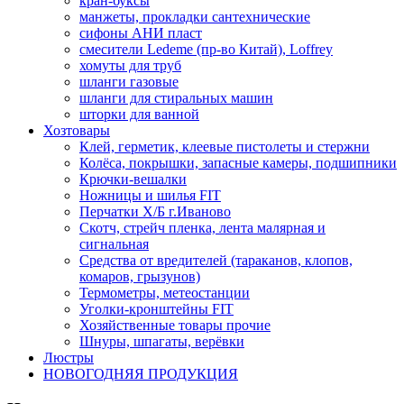
кран-буксы
манжеты, прокладки сантехнические
сифоны АНИ пласт
смесители Ledeme (пр-во Китай), Loffrey
хомуты для труб
шланги газовые
шланги для стиральных машин
шторки для ванной
Хозтовары
Клей, герметик, клеевые пистолеты и стержни
Колёса, покрышки, запасные камеры, подшипники
Крючки-вешалки
Ножницы и шилья FIT
Перчатки Х/Б г.Иваново
Скотч, стрейч пленка, лента малярная и
сигнальная
Средства от вредителей (тараканов, клопов,
комаров, грызунов)
Термометры, метеостанции
Уголки-кронштейны FIT
Хозяйственные товары прочие
Шнуры, шпагаты, верёвки
Люстры
НОВОГОДНЯЯ ПРОДУКЦИЯ