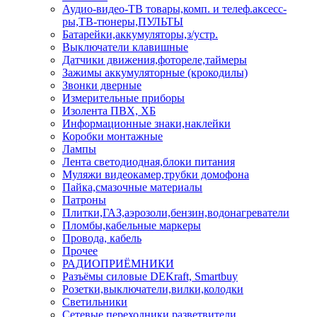
Аудио-видео-ТВ товары,комп. и телеф.аксесс-
ры,ТВ-тюнеры,ПУЛЬТЫ
Батарейки,аккумуляторы,з/устр.
Выключатели клавишные
Датчики движения,фотореле,таймеры
Зажимы аккумуляторные (крокодилы)
Звонки дверные
Измерительные приборы
Изолента ПВХ, ХБ
Информационные знаки,наклейки
Коробки монтажные
Лампы
Лента светодиодная,блоки питания
Муляжи видеокамер,трубки домофона
Пайка,смазочные материалы
Патроны
Плитки,ГАЗ,аэрозоли,бензин,водонагреватели
Пломбы,кабельные маркеры
Провода, кабель
Прочее
РАДИОПРИЁМНИКИ
Разъёмы силовые DEKraft, Smartbuy
Розетки,выключатели,вилки,колодки
Светильники
Сетевые переходники,разветвители