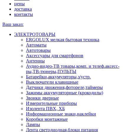
цены
доставка
контакты
Ваш заказ:
ЭЛЕКТРОТОВАРЫ
ERGOLUX мелкая бытовая техника
Автоматы
Автотовары
Аксессуары для смартфонов
Антенны
Аудио-видео-ТВ товары,комп. и телеф.аксесс-
ры,ТВ-тюнеры,ПУЛЬТЫ
Батарейки,аккумуляторы,з/устр.
Выключатели клавишные
Датчики движения,фотореле,таймеры
Зажимы аккумуляторные (крокодилы)
Звонки дверные
Измерительные приборы
Изолента ПВХ, ХБ
Информационные знаки,наклейки
Коробки монтажные
Лампы
Лента светодиодная,блоки питания