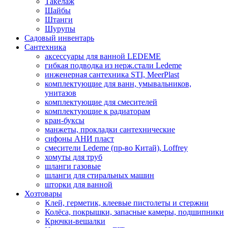
Такелаж
Шайбы
Штанги
Шурупы
Садовый инвентарь
Сантехника
аксессуары для ванной LEDEME
гибкая подводка из нерж.стали Ledeme
инженерная сантехника STI, MeerPlast
комплектующие для ванн, умывальников,
унитазов
комплектующие для смесителей
комплектующие к радиаторам
кран-буксы
манжеты, прокладки сантехнические
сифоны АНИ пласт
смесители Ledeme (пр-во Китай), Loffrey
хомуты для труб
шланги газовые
шланги для стиральных машин
шторки для ванной
Хозтовары
Клей, герметик, клеевые пистолеты и стержни
Колёса, покрышки, запасные камеры, подшипники
Крючки-вешалки