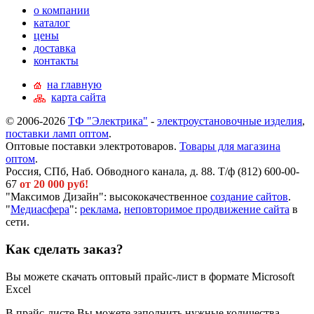
о компании
каталог
цены
доставка
контакты
на главную
карта сайта
© 2006-2026
ТФ "Электрика"
-
электроустановочные изделия
,
поставки ламп оптом
.
Оптовые поставки электротоваров.
Товары для магазина
оптом
.
Россия, СПб, Наб. Обводного канала, д. 88. Т/ф (812) 600-00-
67
от 20 000 руб!
"Максимов Дизайн": высококачественное
создание сайтов
.
"
Медиасфера
":
реклама
,
неповторимое продвижение сайта
в
сети.
Как сделать заказ?
Вы можете скачать оптовый прайс-лист в формате Microsoft
Excel
В прайс-листе Вы можете заполнить нужные количества