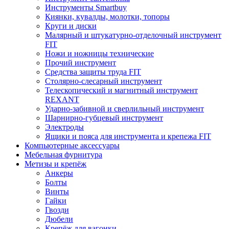
Инструменты Smartbuy
Киянки, кувалды, молотки, топоры
Круги и диски
Малярный и штукатурно-отделочный инструмент
FIT
Ножи и ножницы технические
Прочий инструмент
Средства защиты труда FIT
Столярно-слесарный инструмент
Телескопический и магнитный инструмент
REXANT
Ударно-забивной и сверлильный инструмент
Шарнирно-губцевый инструмент
Электроды
Ящики и пояса для инструмента и крепежа FIT
Компьютерные аксессуары
Мебельная фурнитура
Метизы и крепёж
Анкеры
Болты
Винты
Гайки
Гвозди
Дюбели
Крепёж для вагонки