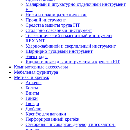
Малярный и штукатурно-отделочный инструмент
FIT
Ножи и ножницы технические
Прочий инструмент
Средства защиты труда FIT
Столярно-слесарный инструмент
Телескопический и магнитный инструмент
REXANT
Ударно-забивной и сверлильный инструмент
Шарнирно-губцевый инструмент
Электроды
Ящики и пояса для инструмента и крепежа FIT
Компьютерные аксессуары
Мебельная фурнитура
Метизы и крепёж
Анкеры
Болты
Винты
Гайки
Гвозди
Дюбели
Крепёж для вагонки
Перфорированный крепёж
Саморезы гипсокартон-дерево, гипсокартон-
металл