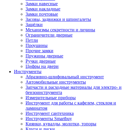
Замки навесные
Замки накладные
Замки почтовые
Засовы, задвижки и шпингалеты
Защёлки
Механизмы секретности и личины
Ограничители дверные
Петли
Проушины
Прочие замки
Пружины дверные
Ручки дверные
Цифры на двери
Инструменты
Абразивно-шлифовальный инструмент
Автомобильные инструменты
Запчасти и расходные материалы для электро- и
бензоинструмента
Измерительные приборы
Инструмент для работы с кафелем, стеклом и
ламинатом
Инструмент сантехника
Инструменты Smartbuy
Киянки, кувалды, молотки, топоры
Круги и диски