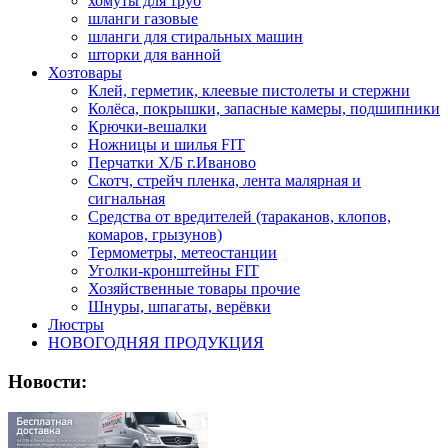
хомуты для труб
шланги газовые
шланги для стиральных машин
шторки для ванной
Хозтовары
Клей, герметик, клеевые пистолеты и стержни
Колёса, покрышки, запасные камеры, подшипники
Крючки-вешалки
Ножницы и шилья FIT
Перчатки Х/Б г.Иваново
Скотч, стрейч пленка, лента малярная и
сигнальная
Средства от вредителей (тараканов, клопов,
комаров, грызунов)
Термометры, метеостанции
Уголки-кронштейны FIT
Хозяйственные товары прочие
Шнуры, шпагаты, верёвки
Люстры
НОВОГОДНЯЯ ПРОДУКЦИЯ
Новости: