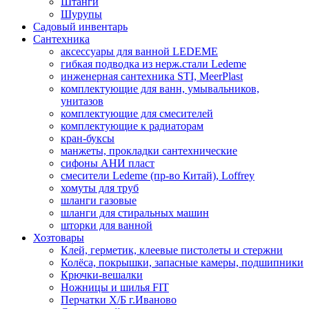
Штанги
Шурупы
Садовый инвентарь
Сантехника
аксессуары для ванной LEDEME
гибкая подводка из нерж.стали Ledeme
инженерная сантехника STI, MeerPlast
комплектующие для ванн, умывальников,
унитазов
комплектующие для смесителей
комплектующие к радиаторам
кран-буксы
манжеты, прокладки сантехнические
сифоны АНИ пласт
смесители Ledeme (пр-во Китай), Loffrey
хомуты для труб
шланги газовые
шланги для стиральных машин
шторки для ванной
Хозтовары
Клей, герметик, клеевые пистолеты и стержни
Колёса, покрышки, запасные камеры, подшипники
Крючки-вешалки
Ножницы и шилья FIT
Перчатки Х/Б г.Иваново