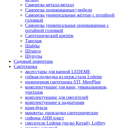
Саморезы металл-металл
Саморезы оцинкованные+дюбели
Саморезы универсальные жёлтые с потайной
головкой
Саморезы универсальные оцинкованные с
потайной головкой
Сантехнический крепёж
Такелаж
Шайбы
Штанги
Шурупы
Садовый инвентарь
Сантехника
аксессуары для ванной LEDEME
гибкая подводка из нерж.стали Ledeme
инженерная сантехника STI, MeerPlast
комплектующие для ванн, умывальников,
унитазов
комплектующие для смесителей
комплектующие к радиаторам
кран-буксы
манжеты, прокладки сантехнические
сифоны АНИ пласт
смесители Ledeme (пр-во Китай), Loffrey