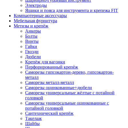
Шарнирно-губцевый инструмент
Электроды
Ящики и пояса для инструмента и крепежа FIT
Компьютерные аксессуары
Мебельная фурнитура
Метизы и крепёж
Анкеры
Болты
Винты
Гайки
Гвозди
Дюбели
Крепёж для вагонки
Перфорированный крепёж
Саморезы гипсокартон-дерево, гипсокартон-
металл
Саморезы металл-металл
Саморезы оцинкованные+дюбели
Саморезы универсальные жёлтые с потайной
головкой
Саморезы универсальные оцинкованные с
потайной головкой
Сантехнический крепёж
Такелаж
Шайбы