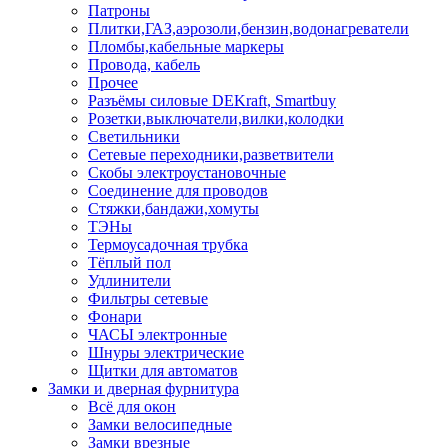
Патроны
Плитки,ГАЗ,аэрозоли,бензин,водонагреватели
Пломбы,кабельные маркеры
Провода, кабель
Прочее
Разъёмы силовые DEKraft, Smartbuy
Розетки,выключатели,вилки,колодки
Светильники
Сетевые переходники,разветвители
Скобы электроустановочные
Соединение для проводов
Стяжки,бандажи,хомуты
ТЭНы
Термоусадочная трубка
Тёплый пол
Удлинители
Фильтры сетевые
Фонари
ЧАСЫ электронные
Шнуры электрические
Щитки для автоматов
Замки и дверная фурнитура
Всё для окон
Замки велосипедные
Замки врезные