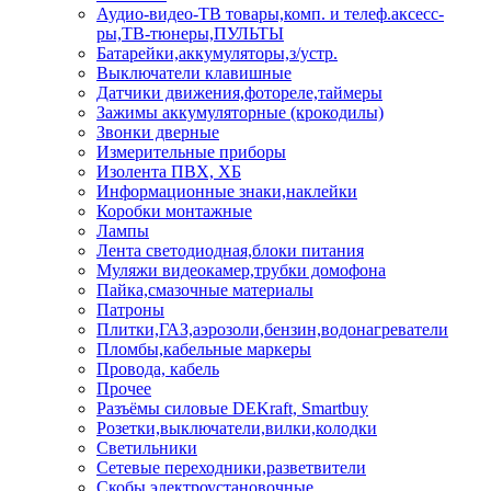
Аудио-видео-ТВ товары,комп. и телеф.аксесс-
ры,ТВ-тюнеры,ПУЛЬТЫ
Батарейки,аккумуляторы,з/устр.
Выключатели клавишные
Датчики движения,фотореле,таймеры
Зажимы аккумуляторные (крокодилы)
Звонки дверные
Измерительные приборы
Изолента ПВХ, ХБ
Информационные знаки,наклейки
Коробки монтажные
Лампы
Лента светодиодная,блоки питания
Муляжи видеокамер,трубки домофона
Пайка,смазочные материалы
Патроны
Плитки,ГАЗ,аэрозоли,бензин,водонагреватели
Пломбы,кабельные маркеры
Провода, кабель
Прочее
Разъёмы силовые DEKraft, Smartbuy
Розетки,выключатели,вилки,колодки
Светильники
Сетевые переходники,разветвители
Скобы электроустановочные