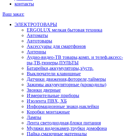
контакты
Ваш заказ:
ЭЛЕКТРОТОВАРЫ
ERGOLUX мелкая бытовая техника
Автоматы
Автотовары
Аксессуары для смартфонов
Антенны
Аудио-видео-ТВ товары,комп. и телеф.аксесс-
ры,ТВ-тюнеры,ПУЛЬТЫ
Батарейки,аккумуляторы,з/устр.
Выключатели клавишные
Датчики движения,фотореле,таймеры
Зажимы аккумуляторные (крокодилы)
Звонки дверные
Измерительные приборы
Изолента ПВХ, ХБ
Информационные знаки,наклейки
Коробки монтажные
Лампы
Лента светодиодная,блоки питания
Муляжи видеокамер,трубки домофона
Пайка,смазочные материалы