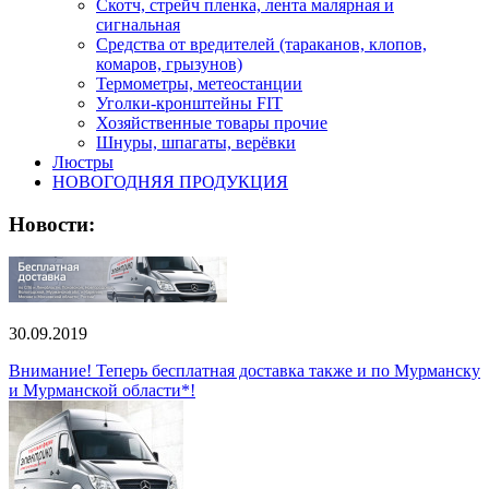
Скотч, стрейч пленка, лента малярная и
сигнальная
Средства от вредителей (тараканов, клопов,
комаров, грызунов)
Термометры, метеостанции
Уголки-кронштейны FIT
Хозяйственные товары прочие
Шнуры, шпагаты, верёвки
Люстры
НОВОГОДНЯЯ ПРОДУКЦИЯ
Новости:
30.09.2019
Внимание! Теперь бесплатная доставка также и по Мурманску
и Мурманской области*!