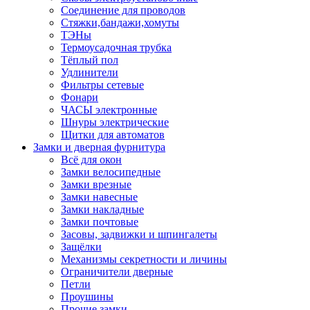
Соединение для проводов
Стяжки,бандажи,хомуты
ТЭНы
Термоусадочная трубка
Тёплый пол
Удлинители
Фильтры сетевые
Фонари
ЧАСЫ электронные
Шнуры электрические
Щитки для автоматов
Замки и дверная фурнитура
Всё для окон
Замки велосипедные
Замки врезные
Замки навесные
Замки накладные
Замки почтовые
Засовы, задвижки и шпингалеты
Защёлки
Механизмы секретности и личины
Ограничители дверные
Петли
Проушины
Прочие замки