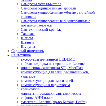
Саморезы металл-металл
Саморезы оцинкованные+дюбели
Саморезы универсальные жёлтые с потайной
головкой
Саморезы универсальные оцинкованные с
потайной головкой
Сантехнический крепёж
Такелаж
Шайбы
Штанги
Шурупы
Садовый инвентарь
Сантехника
аксессуары для ванной LEDEME
гибкая подводка из нерж.стали Ledeme
инженерная сантехника STI, MeerPlast
комплектующие для ванн, умывальников,
унитазов
комплектующие для смесителей
комплектующие к радиаторам
кран-буксы
манжеты, прокладки сантехнические
сифоны АНИ пласт
смесители Ledeme (пр-во Китай), Loffrey