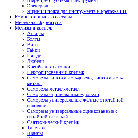
Шарнирно-губцевый инструмент
Электроды
Ящики и пояса для инструмента и крепежа FIT
Компьютерные аксессуары
Мебельная фурнитура
Метизы и крепёж
Анкеры
Болты
Винты
Гайки
Гвозди
Дюбели
Крепёж для вагонки
Перфорированный крепёж
Саморезы гипсокартон-дерево, гипсокартон-
металл
Саморезы металл-металл
Саморезы оцинкованные+дюбели
Саморезы универсальные жёлтые с потайной
головкой
Саморезы универсальные оцинкованные с
потайной головкой
Сантехнический крепёж
Такелаж
Шайбы