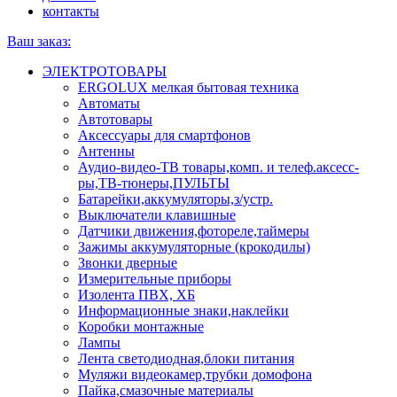
контакты
Ваш заказ:
ЭЛЕКТРОТОВАРЫ
ERGOLUX мелкая бытовая техника
Автоматы
Автотовары
Аксессуары для смартфонов
Антенны
Аудио-видео-ТВ товары,комп. и телеф.аксесс-
ры,ТВ-тюнеры,ПУЛЬТЫ
Батарейки,аккумуляторы,з/устр.
Выключатели клавишные
Датчики движения,фотореле,таймеры
Зажимы аккумуляторные (крокодилы)
Звонки дверные
Измерительные приборы
Изолента ПВХ, ХБ
Информационные знаки,наклейки
Коробки монтажные
Лампы
Лента светодиодная,блоки питания
Муляжи видеокамер,трубки домофона
Пайка,смазочные материалы