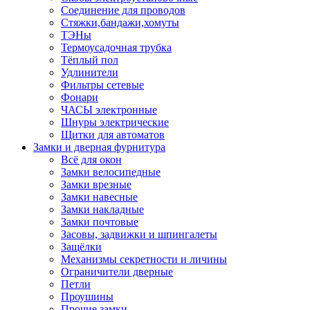
Соединение для проводов
Стяжки,бандажи,хомуты
ТЭНы
Термоусадочная трубка
Тёплый пол
Удлинители
Фильтры сетевые
Фонари
ЧАСЫ электронные
Шнуры электрические
Щитки для автоматов
Замки и дверная фурнитура
Всё для окон
Замки велосипедные
Замки врезные
Замки навесные
Замки накладные
Замки почтовые
Засовы, задвижки и шпингалеты
Защёлки
Механизмы секретности и личины
Ограничители дверные
Петли
Проушины
Прочие замки