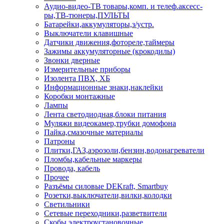
Аудио-видео-ТВ товары,комп. и телеф.аксесс-
ры,ТВ-тюнеры,ПУЛЬТЫ
Батарейки,аккумуляторы,з/устр.
Выключатели клавишные
Датчики движения,фотореле,таймеры
Зажимы аккумуляторные (крокодилы)
Звонки дверные
Измерительные приборы
Изолента ПВХ, ХБ
Информационные знаки,наклейки
Коробки монтажные
Лампы
Лента светодиодная,блоки питания
Муляжи видеокамер,трубки домофона
Пайка,смазочные материалы
Патроны
Плитки,ГАЗ,аэрозоли,бензин,водонагреватели
Пломбы,кабельные маркеры
Провода, кабель
Прочее
Разъёмы силовые DEKraft, Smartbuy
Розетки,выключатели,вилки,колодки
Светильники
Сетевые переходники,разветвители
Скобы электроустановочные