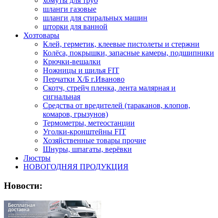
хомуты для труб
шланги газовые
шланги для стиральных машин
шторки для ванной
Хозтовары
Клей, герметик, клеевые пистолеты и стержни
Колёса, покрышки, запасные камеры, подшипники
Крючки-вешалки
Ножницы и шилья FIT
Перчатки Х/Б г.Иваново
Скотч, стрейч пленка, лента малярная и
сигнальная
Средства от вредителей (тараканов, клопов,
комаров, грызунов)
Термометры, метеостанции
Уголки-кронштейны FIT
Хозяйственные товары прочие
Шнуры, шпагаты, верёвки
Люстры
НОВОГОДНЯЯ ПРОДУКЦИЯ
Новости: