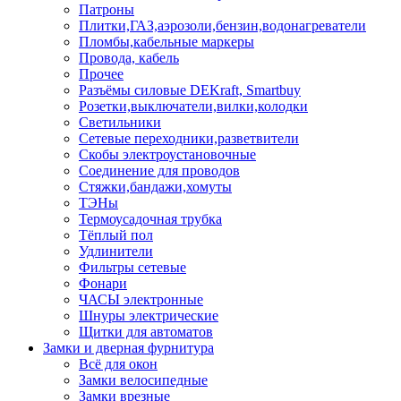
Патроны
Плитки,ГАЗ,аэрозоли,бензин,водонагреватели
Пломбы,кабельные маркеры
Провода, кабель
Прочее
Разъёмы силовые DEKraft, Smartbuy
Розетки,выключатели,вилки,колодки
Светильники
Сетевые переходники,разветвители
Скобы электроустановочные
Соединение для проводов
Стяжки,бандажи,хомуты
ТЭНы
Термоусадочная трубка
Тёплый пол
Удлинители
Фильтры сетевые
Фонари
ЧАСЫ электронные
Шнуры электрические
Щитки для автоматов
Замки и дверная фурнитура
Всё для окон
Замки велосипедные
Замки врезные