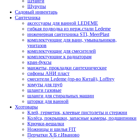
Штанги
Шурупы
Садовый инвентарь
Сантехника
аксессуары для ванной LEDEME
гибкая подводка из нерж.стали Ledeme
инженерная сантехника STI, MeerPlast
комплектующие для ванн, умывальников,
унитазов
комплектующие для смесителей
комплектующие к радиаторам
кран-буксы
манжеты, прокладки сантехнические
сифоны АНИ пласт
смесители Ledeme (пр-во Китай), Loffrey
хомуты для труб
шланги газовые
шланги для стиральных машин
шторки для ванной
Хозтовары
Клей, герметик, клеевые пистолеты и стержни
Колёса, покрышки, запасные камеры, подшипники
Крючки-вешалки
Ножницы и шилья FIT
Перчатки Х/Б г.Иваново