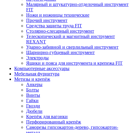
Малярный и штукатурно-отделочный инструмент
FIT
Ножи и ножницы технические
Прочий инструмент
Средства защиты труда FIT
Столярно-слесарный инструмент
Телескопический и магнитный инструмент
REXANT
Ударно-забивной и сверлильный инструмент
Шарнирно-губцевый инструмент
Электроды
Ящики и пояса для инструмента и крепежа FIT
Компьютерные аксессуары
Мебельная фурнитура
Метизы и крепёж
Анкеры
Болты
Винты
Гайки
Гвозди
Дюбели
Крепёж для вагонки
Перфорированный крепёж
Саморезы гипсокартон-дерево, гипсокартон-
металл