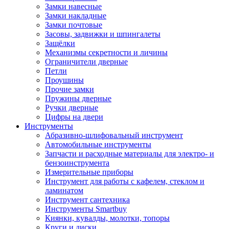
Замки навесные
Замки накладные
Замки почтовые
Засовы, задвижки и шпингалеты
Защёлки
Механизмы секретности и личины
Ограничители дверные
Петли
Проушины
Прочие замки
Пружины дверные
Ручки дверные
Цифры на двери
Инструменты
Абразивно-шлифовальный инструмент
Автомобильные инструменты
Запчасти и расходные материалы для электро- и
бензоинструмента
Измерительные приборы
Инструмент для работы с кафелем, стеклом и
ламинатом
Инструмент сантехника
Инструменты Smartbuy
Киянки, кувалды, молотки, топоры
Круги и диски