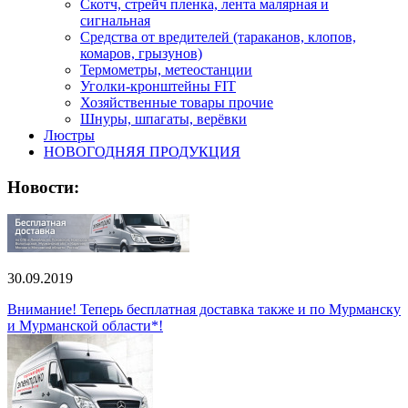
Скотч, стрейч пленка, лента малярная и
сигнальная
Средства от вредителей (тараканов, клопов,
комаров, грызунов)
Термометры, метеостанции
Уголки-кронштейны FIT
Хозяйственные товары прочие
Шнуры, шпагаты, верёвки
Люстры
НОВОГОДНЯЯ ПРОДУКЦИЯ
Новости:
30.09.2019
Внимание! Теперь бесплатная доставка также и по Мурманску
и Мурманской области*!