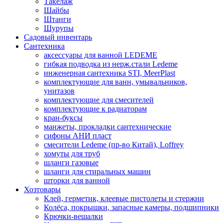
Такелаж
Шайбы
Штанги
Шурупы
Садовый инвентарь
Сантехника
аксессуары для ванной LEDEME
гибкая подводка из нерж.стали Ledeme
инженерная сантехника STI, MeerPlast
комплектующие для ванн, умывальников,
унитазов
комплектующие для смесителей
комплектующие к радиаторам
кран-буксы
манжеты, прокладки сантехнические
сифоны АНИ пласт
смесители Ledeme (пр-во Китай), Loffrey
хомуты для труб
шланги газовые
шланги для стиральных машин
шторки для ванной
Хозтовары
Клей, герметик, клеевые пистолеты и стержни
Колёса, покрышки, запасные камеры, подшипники
Крючки-вешалки