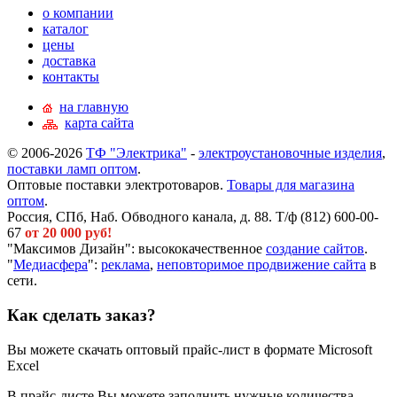
о компании
каталог
цены
доставка
контакты
на главную
карта сайта
© 2006-2026
ТФ "Электрика"
-
электроустановочные изделия
,
поставки ламп оптом
.
Оптовые поставки электротоваров.
Товары для магазина
оптом
.
Россия, СПб, Наб. Обводного канала, д. 88. Т/ф (812) 600-00-
67
от 20 000 руб!
"Максимов Дизайн": высококачественное
создание сайтов
.
"
Медиасфера
":
реклама
,
неповторимое продвижение сайта
в
сети.
Как сделать заказ?
Вы можете скачать оптовый прайс-лист в формате Microsoft
Excel
В прайс-листе Вы можете заполнить нужные количества