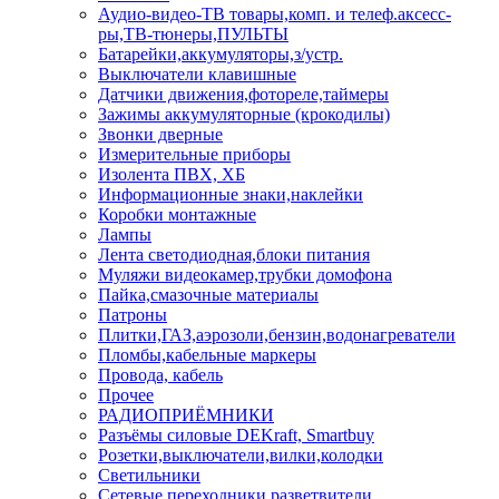
Аудио-видео-ТВ товары,комп. и телеф.аксесс-
ры,ТВ-тюнеры,ПУЛЬТЫ
Батарейки,аккумуляторы,з/устр.
Выключатели клавишные
Датчики движения,фотореле,таймеры
Зажимы аккумуляторные (крокодилы)
Звонки дверные
Измерительные приборы
Изолента ПВХ, ХБ
Информационные знаки,наклейки
Коробки монтажные
Лампы
Лента светодиодная,блоки питания
Муляжи видеокамер,трубки домофона
Пайка,смазочные материалы
Патроны
Плитки,ГАЗ,аэрозоли,бензин,водонагреватели
Пломбы,кабельные маркеры
Провода, кабель
Прочее
РАДИОПРИЁМНИКИ
Разъёмы силовые DEKraft, Smartbuy
Розетки,выключатели,вилки,колодки
Светильники
Сетевые переходники,разветвители