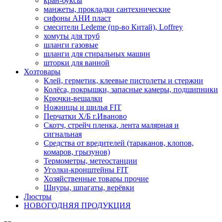
кран-буксы
манжеты, прокладки сантехнические
сифоны АНИ пласт
смесители Ledeme (пр-во Китай), Loffrey
хомуты для труб
шланги газовые
шланги для стиральных машин
шторки для ванной
Хозтовары
Клей, герметик, клеевые пистолеты и стержни
Колёса, покрышки, запасные камеры, подшипники
Крючки-вешалки
Ножницы и шилья FIT
Перчатки Х/Б г.Иваново
Скотч, стрейч пленка, лента малярная и
сигнальная
Средства от вредителей (тараканов, клопов,
комаров, грызунов)
Термометры, метеостанции
Уголки-кронштейны FIT
Хозяйственные товары прочие
Шнуры, шпагаты, верёвки
Люстры
НОВОГОДНЯЯ ПРОДУКЦИЯ