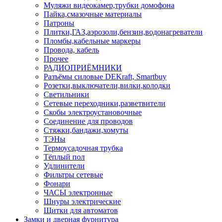
Муляжи видеокамер,трубки домофона
Пайка,смазочные материалы
Патроны
Плитки,ГАЗ,аэрозоли,бензин,водонагреватели
Пломбы,кабельные маркеры
Провода, кабель
Прочее
РАДИОПРИЁМНИКИ
Разъёмы силовые DEKraft, Smartbuy
Розетки,выключатели,вилки,колодки
Светильники
Сетевые переходники,разветвители
Скобы электроустановочные
Соединение для проводов
Стяжки,бандажи,хомуты
ТЭНы
Термоусадочная трубка
Тёплый пол
Удлинители
Фильтры сетевые
Фонари
ЧАСЫ электронные
Шнуры электрические
Щитки для автоматов
Замки и дверная фурнитура