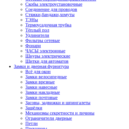
Скобы электроустановочные
Соединение для проводов
Стяжки,бандажи,хомуты
ТЭНы
Термоусадочная трубка
Тёплый пол
Удлинители
Фильтры сетевые
Фонари
ЧАСЫ электронные
Шнуры электрические
Щитки для автоматов
Замки и дверная фурнитура
Всё для окон
Замки велосипедные
Замки врезные
Замки навесные
Замки накладные
Замки почтовые
Засовы, задвижки и шпингалеты
Защёлки
Механизмы секретности и личины
Ограничители дверные
Петли
Проушины