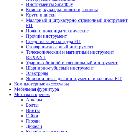
Инструменты Smartbuy
Киянки, кувалды, молотки, топоры
Круги и диски
Малярный и штукатурно-отделочный инструмент
FIT
Ножи и ножницы технические
Прочий инструмент
Средства защиты труда FIT
Столярно-слесарный инструмент
Телескопический и магнитный инструмент
REXANT
Ударно-забивной и сверлильный инструмент
Шарнирно-губцевый инструмент
Электроды
Ящики и пояса для инструмента и крепежа FIT
Компьютерные аксессуары
Мебельная фурнитура
Метизы и крепёж
Анкеры
Болты
Винты
Гайки
Гвозди
Дюбели
Крепёж для вагонки