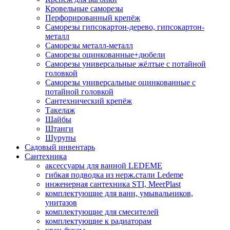
Кровельные саморезы
Перфорированный крепёж
Саморезы гипсокартон-дерево, гипсокартон-
металл
Саморезы металл-металл
Саморезы оцинкованные+дюбели
Саморезы универсальные жёлтые с потайной
головкой
Саморезы универсальные оцинкованные с
потайной головкой
Сантехнический крепёж
Такелаж
Шайбы
Штанги
Шурупы
Садовый инвентарь
Сантехника
аксессуары для ванной LEDEME
гибкая подводка из нерж.стали Ledeme
инженерная сантехника STI, MeerPlast
комплектующие для ванн, умывальников,
унитазов
комплектующие для смесителей
комплектующие к радиаторам