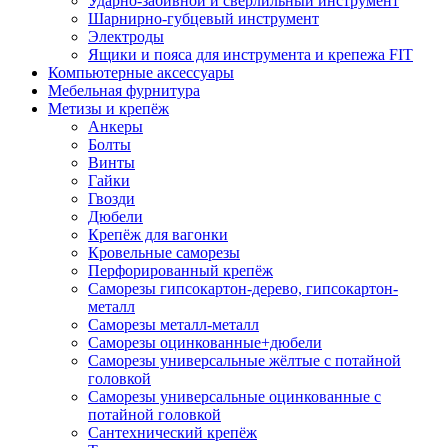
Ударно-забивной и сверлильный инструмент
Шарнирно-губцевый инструмент
Электроды
Ящики и пояса для инструмента и крепежа FIT
Компьютерные аксессуары
Мебельная фурнитура
Метизы и крепёж
Анкеры
Болты
Винты
Гайки
Гвозди
Дюбели
Крепёж для вагонки
Кровельные саморезы
Перфорированный крепёж
Саморезы гипсокартон-дерево, гипсокартон-
металл
Саморезы металл-металл
Саморезы оцинкованные+дюбели
Саморезы универсальные жёлтые с потайной
головкой
Саморезы универсальные оцинкованные с
потайной головкой
Сантехнический крепёж