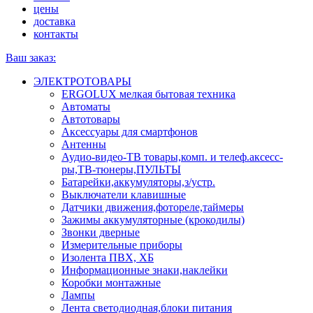
цены
доставка
контакты
Ваш заказ:
ЭЛЕКТРОТОВАРЫ
ERGOLUX мелкая бытовая техника
Автоматы
Автотовары
Аксессуары для смартфонов
Антенны
Аудио-видео-ТВ товары,комп. и телеф.аксесс-
ры,ТВ-тюнеры,ПУЛЬТЫ
Батарейки,аккумуляторы,з/устр.
Выключатели клавишные
Датчики движения,фотореле,таймеры
Зажимы аккумуляторные (крокодилы)
Звонки дверные
Измерительные приборы
Изолента ПВХ, ХБ
Информационные знаки,наклейки
Коробки монтажные
Лампы
Лента светодиодная,блоки питания