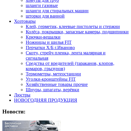
хомуты для труб
шланги газовые
шланги для стиральных машин
шторки для ванной
Хозтовары
Клей, герметик, клеевые пистолеты и стержни
Колёса, покрышки, запасные камеры, подшипники
Крючки-вешалки
Ножницы и шилья FIT
Перчатки Х/Б г.Иваново
Скотч, стрейч пленка, лента малярная и
сигнальная
Средства от вредителей (тараканов, клопов,
комаров, грызунов)
Термометры, метеостанции
Уголки-кронштейны FIT
Хозяйственные товары прочие
Шнуры, шпагаты, верёвки
Люстры
НОВОГОДНЯЯ ПРОДУКЦИЯ
Новости: