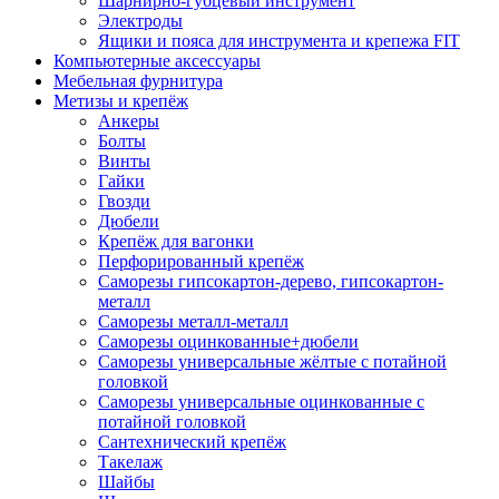
Шарнирно-губцевый инструмент
Электроды
Ящики и пояса для инструмента и крепежа FIT
Компьютерные аксессуары
Мебельная фурнитура
Метизы и крепёж
Анкеры
Болты
Винты
Гайки
Гвозди
Дюбели
Крепёж для вагонки
Перфорированный крепёж
Саморезы гипсокартон-дерево, гипсокартон-
металл
Саморезы металл-металл
Саморезы оцинкованные+дюбели
Саморезы универсальные жёлтые с потайной
головкой
Саморезы универсальные оцинкованные с
потайной головкой
Сантехнический крепёж
Такелаж
Шайбы