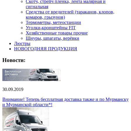
Скотч, стрейч пленка, лента малярная и
сигнальная
Средства от вредителей (тараканов, клопов,
комаров, грызунов)
Термометры, метеостанции
Уголки-кронштейны FIT
Хозяйственные товары прочие
Шнуры, шпагаты, верёвки
Люстры
НОВОГОДНЯЯ ПРОДУКЦИЯ
Новости:
30.09.2019
Внимание! Теперь бесплатная доставка также и по Мурманску
и Мурманской области*!