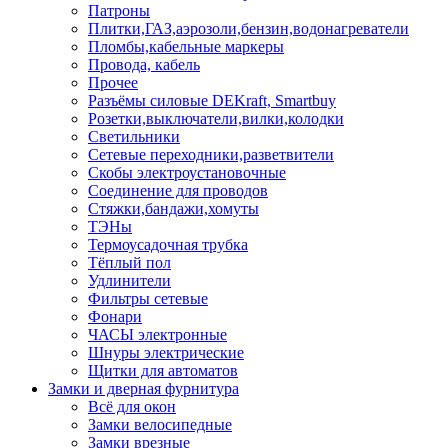
Патроны
Плитки,ГАЗ,аэрозоли,бензин,водонагреватели
Пломбы,кабельные маркеры
Провода, кабель
Прочее
Разъёмы силовые DEKraft, Smartbuy
Розетки,выключатели,вилки,колодки
Светильники
Сетевые переходники,разветвители
Скобы электроустановочные
Соединение для проводов
Стяжки,бандажи,хомуты
ТЭНы
Термоусадочная трубка
Тёплый пол
Удлинители
Фильтры сетевые
Фонари
ЧАСЫ электронные
Шнуры электрические
Щитки для автоматов
Замки и дверная фурнитура
Всё для окон
Замки велосипедные
Замки врезные