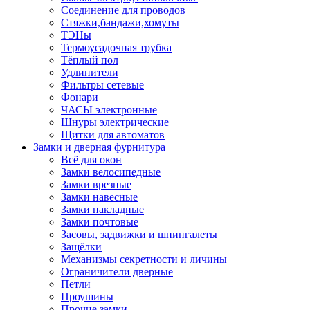
Соединение для проводов
Стяжки,бандажи,хомуты
ТЭНы
Термоусадочная трубка
Тёплый пол
Удлинители
Фильтры сетевые
Фонари
ЧАСЫ электронные
Шнуры электрические
Щитки для автоматов
Замки и дверная фурнитура
Всё для окон
Замки велосипедные
Замки врезные
Замки навесные
Замки накладные
Замки почтовые
Засовы, задвижки и шпингалеты
Защёлки
Механизмы секретности и личины
Ограничители дверные
Петли
Проушины
Прочие замки