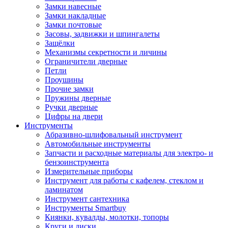
Замки навесные
Замки накладные
Замки почтовые
Засовы, задвижки и шпингалеты
Защёлки
Механизмы секретности и личины
Ограничители дверные
Петли
Проушины
Прочие замки
Пружины дверные
Ручки дверные
Цифры на двери
Инструменты
Абразивно-шлифовальный инструмент
Автомобильные инструменты
Запчасти и расходные материалы для электро- и
бензоинструмента
Измерительные приборы
Инструмент для работы с кафелем, стеклом и
ламинатом
Инструмент сантехника
Инструменты Smartbuy
Киянки, кувалды, молотки, топоры
Круги и диски