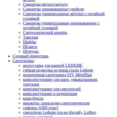
Саморезы металл-металл
Саморезы оцинкованные+дюбели
Саморезы универсальные жёлтые с потайной
головкой
Саморезы универсальные оцинкованные с
потайной головкой
Сантехнический крепёж
Такелаж
Шайбы
Штанги
Шурупы
Садовый инвентарь
Сантехника
аксессуары для ванной LEDEME
гибкая подводка из нерж.стали Ledeme
инженерная сантехника STI, MeerPlast
комплектующие для ванн, умывальников,
унитазов
комплектующие для смесителей
комплектующие к радиаторам
кран-буксы
манжеты, прокладки сантехнические
сифоны АНИ пласт
смесители Ledeme (пр-во Китай), Loffrey