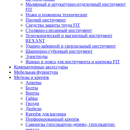
Малярный и штукатурно-отделочный инструмент
FIT
Ножи и ножницы технические
Прочий инструмент
Средства защиты труда FIT
Столярно-слесарный инструмент
Телескопический и магнитный инструмент
REXANT
Ударно-забивной и сверлильный инструмент
Шарнирно-губцевый инструмент
Электроды
Ящики и пояса для инструмента и крепежа FIT
Компьютерные аксессуары
Мебельная фурнитура
Метизы и крепёж
Анкеры
Болты
Винты
Гайки
Гвозди
Дюбели
Крепёж для вагонки
Перфорированный крепёж
Саморезы гипсокартон-дерево, гипсокартон-
металл