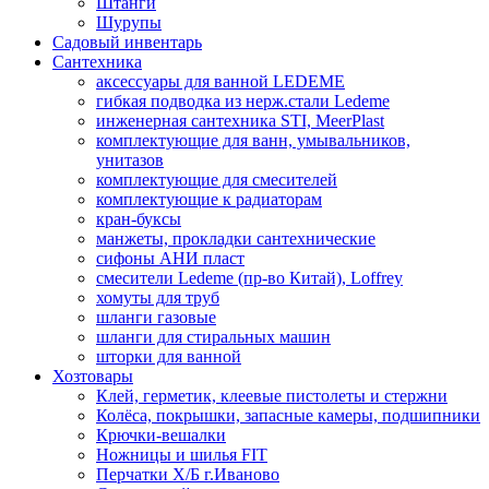
Штанги
Шурупы
Садовый инвентарь
Сантехника
аксессуары для ванной LEDEME
гибкая подводка из нерж.стали Ledeme
инженерная сантехника STI, MeerPlast
комплектующие для ванн, умывальников,
унитазов
комплектующие для смесителей
комплектующие к радиаторам
кран-буксы
манжеты, прокладки сантехнические
сифоны АНИ пласт
смесители Ledeme (пр-во Китай), Loffrey
хомуты для труб
шланги газовые
шланги для стиральных машин
шторки для ванной
Хозтовары
Клей, герметик, клеевые пистолеты и стержни
Колёса, покрышки, запасные камеры, подшипники
Крючки-вешалки
Ножницы и шилья FIT
Перчатки Х/Б г.Иваново