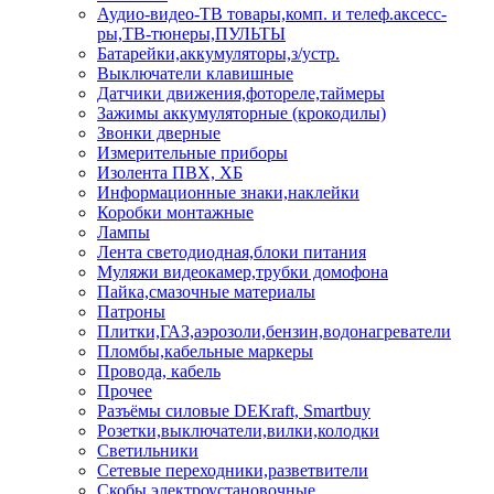
Аудио-видео-ТВ товары,комп. и телеф.аксесс-
ры,ТВ-тюнеры,ПУЛЬТЫ
Батарейки,аккумуляторы,з/устр.
Выключатели клавишные
Датчики движения,фотореле,таймеры
Зажимы аккумуляторные (крокодилы)
Звонки дверные
Измерительные приборы
Изолента ПВХ, ХБ
Информационные знаки,наклейки
Коробки монтажные
Лампы
Лента светодиодная,блоки питания
Муляжи видеокамер,трубки домофона
Пайка,смазочные материалы
Патроны
Плитки,ГАЗ,аэрозоли,бензин,водонагреватели
Пломбы,кабельные маркеры
Провода, кабель
Прочее
Разъёмы силовые DEKraft, Smartbuy
Розетки,выключатели,вилки,колодки
Светильники
Сетевые переходники,разветвители
Скобы электроустановочные