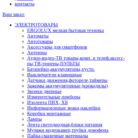
контакты
Ваш заказ:
ЭЛЕКТРОТОВАРЫ
ERGOLUX мелкая бытовая техника
Автоматы
Автотовары
Аксессуары для смартфонов
Антенны
Аудио-видео-ТВ товары,комп. и телеф.аксесс-
ры,ТВ-тюнеры,ПУЛЬТЫ
Батарейки,аккумуляторы,з/устр.
Выключатели клавишные
Датчики движения,фотореле,таймеры
Зажимы аккумуляторные (крокодилы)
Звонки дверные
Измерительные приборы
Изолента ПВХ, ХБ
Информационные знаки,наклейки
Коробки монтажные
Лампы
Лента светодиодная,блоки питания
Муляжи видеокамер,трубки домофона
Пайка,смазочные материалы