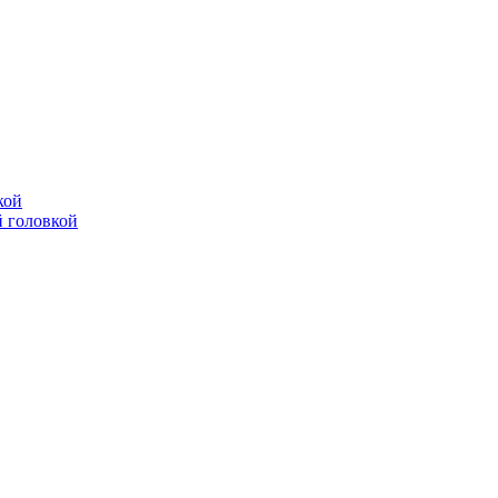
кой
 головкой