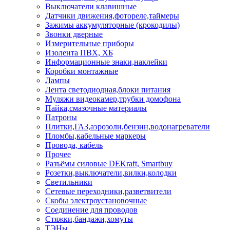
Выключатели клавишные
Датчики движения,фотореле,таймеры
Зажимы аккумуляторные (крокодилы)
Звонки дверные
Измерительные приборы
Изолента ПВХ, ХБ
Информационные знаки,наклейки
Коробки монтажные
Лампы
Лента светодиодная,блоки питания
Муляжи видеокамер,трубки домофона
Пайка,смазочные материалы
Патроны
Плитки,ГАЗ,аэрозоли,бензин,водонагреватели
Пломбы,кабельные маркеры
Провода, кабель
Прочее
Разъёмы силовые DEKraft, Smartbuy
Розетки,выключатели,вилки,колодки
Светильники
Сетевые переходники,разветвители
Скобы электроустановочные
Соединение для проводов
Стяжки,бандажи,хомуты
ТЭНы