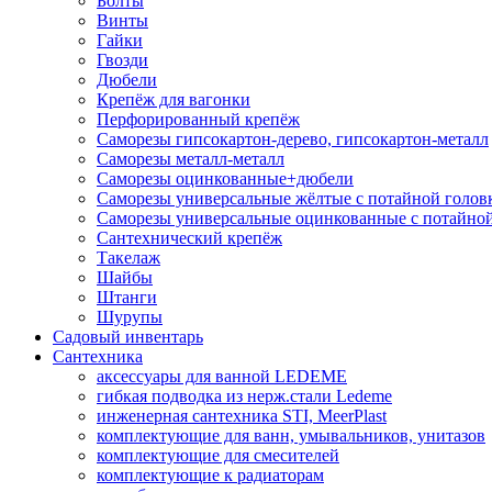
Болты
Винты
Гайки
Гвозди
Дюбели
Крепёж для вагонки
Перфорированный крепёж
Саморезы гипсокартон-дерево, гипсокартон-металл
Саморезы металл-металл
Саморезы оцинкованные+дюбели
Саморезы универсальные жёлтые с потайной голов
Саморезы универсальные оцинкованные с потайной
Сантехнический крепёж
Такелаж
Шайбы
Штанги
Шурупы
Садовый инвентарь
Сантехника
аксессуары для ванной LEDEME
гибкая подводка из нерж.стали Ledeme
инженерная сантехника STI, MeerPlast
комплектующие для ванн, умывальников, унитазов
комплектующие для смесителей
комплектующие к радиаторам