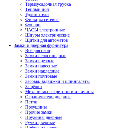
Термоусадочная трубка
Тёплый пол
Удлинители
Фильтры сетевые
Фонари
ЧАСЫ электронные
Шнуры электрические
Щитки для автоматов
Замки и дверная фурнитура
Всё для окон
Замки велосипедные
Замки врезные
Замки навесные
Замки накладные
Замки почтовые
Засовы, задвижки и шпингалеты
Защёлки
Механизмы секретности и личины
Ограничители дверные
Петли
Проушины
Прочие замки
Пружины дверные
Ручки дверные
Цифры на двери