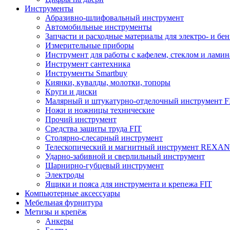
Инструменты
Абразивно-шлифовальный инструмент
Автомобильные инструменты
Запчасти и расходные материалы для электро- и бе
Измерительные приборы
Инструмент для работы с кафелем, стеклом и лами
Инструмент сантехника
Инструменты Smartbuy
Киянки, кувалды, молотки, топоры
Круги и диски
Малярный и штукатурно-отделочный инструмент F
Ножи и ножницы технические
Прочий инструмент
Средства защиты труда FIT
Столярно-слесарный инструмент
Телескопический и магнитный инструмент REXA
Ударно-забивной и сверлильный инструмент
Шарнирно-губцевый инструмент
Электроды
Ящики и пояса для инструмента и крепежа FIT
Компьютерные аксессуары
Мебельная фурнитура
Метизы и крепёж
Анкеры