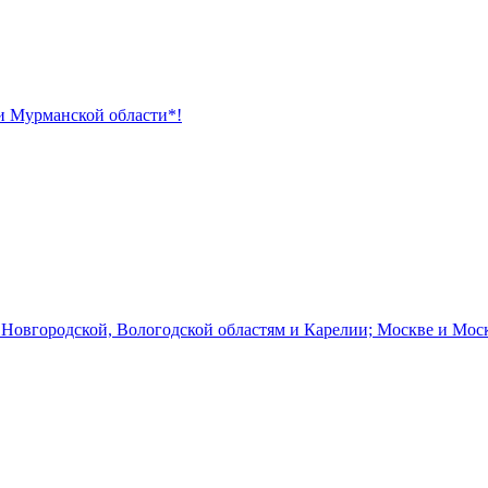
 и Мурманской области*!
 Новгородской, Вологодской областям и Карелии; Москве и Мос