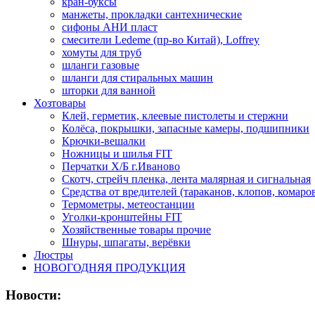
кран-буксы
манжеты, прокладки сантехнические
сифоны АНИ пласт
смесители Ledeme (пр-во Китай), Loffrey
хомуты для труб
шланги газовые
шланги для стиральных машин
шторки для ванной
Хозтовары
Клей, герметик, клеевые пистолеты и стержни
Колёса, покрышки, запасные камеры, подшипники
Крючки-вешалки
Ножницы и шилья FIT
Перчатки Х/Б г.Иваново
Скотч, стрейч пленка, лента малярная и сигнальная
Средства от вредителей (тараканов, клопов, комаро
Термометры, метеостанции
Уголки-кронштейны FIT
Хозяйственные товары прочие
Шнуры, шпагаты, верёвки
Люстры
НОВОГОДНЯЯ ПРОДУКЦИЯ
Новости: