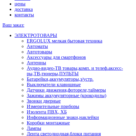
цены
доставка
контакты
Ваш заказ:
ЭЛЕКТРОТОВАРЫ
ERGOLUX мелкая бытовая техника
Автоматы
Автотовары
Аксессуары для смартфонов
Антенны
Аудио-видео-ТВ товары,комп. и телеф.аксесс-
ры,ТВ-тюнеры,ПУЛЬТЫ
Батарейки,аккумуляторы,з/устр.
Выключатели клавишные
Датчики движения,фотореле,таймеры
Зажимы аккумуляторные (крокодилы)
Звонки дверные
Измерительные приборы
Изолента ПВХ, ХБ
Информационные знаки,наклейки
Коробки монтажные
Лампы
Лента светодиодная,блоки питания