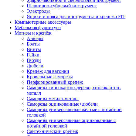
Ударно-забивной и сверлильный инструмент
Шарнирно-губцевый инструмент
Электроды
Ящики и пояса для инструмента и крепежа FIT
Компьютерные аксессуары
Мебельная фурнитура
Метизы и крепёж
Анкеры
Болты
Винты
Гайки
Гвозди
Дюбели
Крепёж для вагонки
Кровельные саморезы
Перфорированный крепёж
Саморезы гипсокартон-дерево, гипсокартон-
металл
Саморезы металл-металл
Саморезы оцинкованные+дюбели
Саморезы универсальные жёлтые с потайной
головкой
Саморезы универсальные оцинкованные с
потайной головкой
Сантехнический крепёж