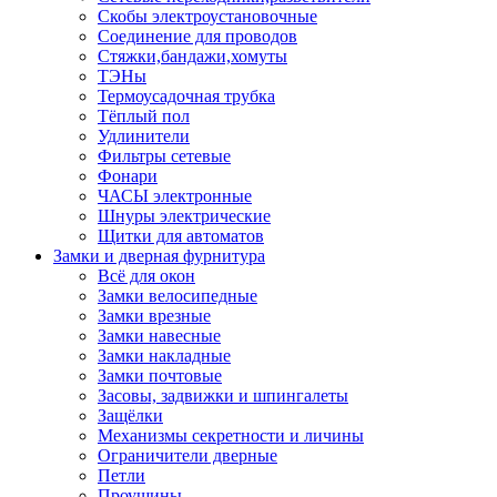
Скобы электроустановочные
Соединение для проводов
Стяжки,бандажи,хомуты
ТЭНы
Термоусадочная трубка
Тёплый пол
Удлинители
Фильтры сетевые
Фонари
ЧАСЫ электронные
Шнуры электрические
Щитки для автоматов
Замки и дверная фурнитура
Всё для окон
Замки велосипедные
Замки врезные
Замки навесные
Замки накладные
Замки почтовые
Засовы, задвижки и шпингалеты
Защёлки
Механизмы секретности и личины
Ограничители дверные
Петли
Проушины