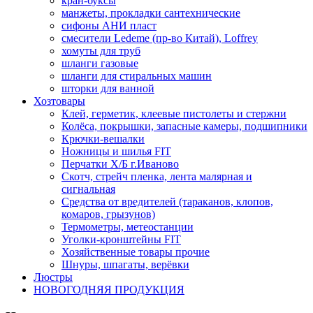
кран-буксы
манжеты, прокладки сантехнические
сифоны АНИ пласт
смесители Ledeme (пр-во Китай), Loffrey
хомуты для труб
шланги газовые
шланги для стиральных машин
шторки для ванной
Хозтовары
Клей, герметик, клеевые пистолеты и стержни
Колёса, покрышки, запасные камеры, подшипники
Крючки-вешалки
Ножницы и шилья FIT
Перчатки Х/Б г.Иваново
Скотч, стрейч пленка, лента малярная и
сигнальная
Средства от вредителей (тараканов, клопов,
комаров, грызунов)
Термометры, метеостанции
Уголки-кронштейны FIT
Хозяйственные товары прочие
Шнуры, шпагаты, верёвки
Люстры
НОВОГОДНЯЯ ПРОДУКЦИЯ