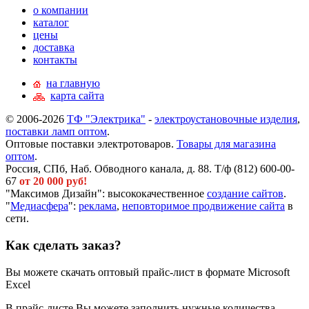
о компании
каталог
цены
доставка
контакты
на главную
карта сайта
© 2006-2026
ТФ "Электрика"
-
электроустановочные изделия
,
поставки ламп оптом
.
Оптовые поставки электротоваров.
Товары для магазина
оптом
.
Россия, СПб, Наб. Обводного канала, д. 88. Т/ф (812) 600-00-
67
от 20 000 руб!
"Максимов Дизайн": высококачественное
создание сайтов
.
"
Медиасфера
":
реклама
,
неповторимое продвижение сайта
в
сети.
Как сделать заказ?
Вы можете скачать оптовый прайс-лист в формате Microsoft
Excel
В прайс-листе Вы можете заполнить нужные количества