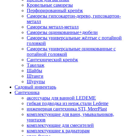
Кровельные саморезы
Перфорированный крепёж
Саморезы гипсокартон-дерево, гипсокартон-
металл
Саморезы металл-металл
Саморезы оцинкованные+дюбели
Саморезы универсальные жёлтые с потайной
головкой
Саморезы универсальные оцинкованные с
потайной головкой
Сантехнический крепёж
Такелаж
Шайбы
Штанги
Шурупы
Садовый инвентарь
Сантехника
аксессуары для ванной LEDEME
гибкая подводка из нерж.стали Ledeme
инженерная сантехника STI, MeerPlast
комплектующие для ванн, умывальников,
унитазов
комплектующие для смесителей
комплектующие к радиаторам