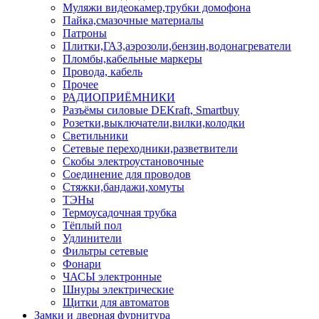
Муляжи видеокамер,трубки домофона
Пайка,смазочные материалы
Патроны
Плитки,ГАЗ,аэрозоли,бензин,водонагреватели
Пломбы,кабельные маркеры
Провода, кабель
Прочее
РАДИОПРИЁМНИКИ
Разъёмы силовые DEKraft, Smartbuy
Розетки,выключатели,вилки,колодки
Светильники
Сетевые переходники,разветвители
Скобы электроустановочные
Соединение для проводов
Стяжки,бандажи,хомуты
ТЭНы
Термоусадочная трубка
Тёплый пол
Удлинители
Фильтры сетевые
Фонари
ЧАСЫ электронные
Шнуры электрические
Щитки для автоматов
Замки и дверная фурнитура