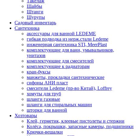
Такелаж
Шайбы
Штанги
Шурупы
Садовый инвентарь
Сантехника
аксессуары для ванной LEDEME
гибкая подводка из нерж.стали Ledeme
инженерная сантехника STI, MeerPlast
комплектующие для ванн, умывальников,
унитазов
комплектующие для смесителей
комплектующие к радиаторам
кран-буксы
манжеты, прокладки сантехнические
сифоны АНИ пласт
смесители Ledeme (пр-во Китай), Loffrey
хомуты для труб
шланги газовые
шланги для стиральных машин
шторки для ванной
Хозтовары
Клей, герметик, клеевые пистолеты и стержни
Колёса, покрышки, запасные камеры, подшипники
Крючки-вешалки