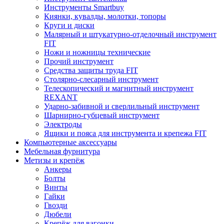
Инструменты Smartbuy
Киянки, кувалды, молотки, топоры
Круги и диски
Малярный и штукатурно-отделочный инструмент
FIT
Ножи и ножницы технические
Прочий инструмент
Средства защиты труда FIT
Столярно-слесарный инструмент
Телескопический и магнитный инструмент
REXANT
Ударно-забивной и сверлильный инструмент
Шарнирно-губцевый инструмент
Электроды
Ящики и пояса для инструмента и крепежа FIT
Компьютерные аксессуары
Мебельная фурнитура
Метизы и крепёж
Анкеры
Болты
Винты
Гайки
Гвозди
Дюбели
Крепёж для вагонки