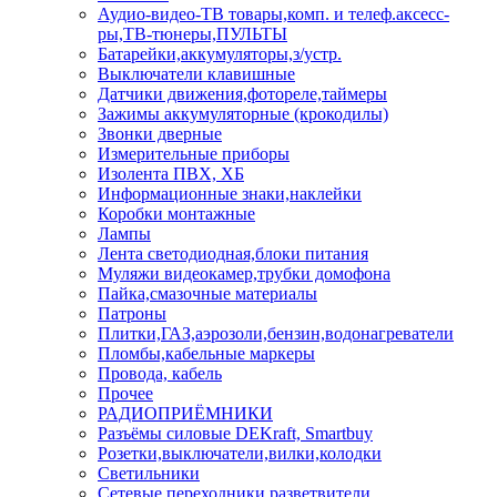
Аудио-видео-ТВ товары,комп. и телеф.аксесс-
ры,ТВ-тюнеры,ПУЛЬТЫ
Батарейки,аккумуляторы,з/устр.
Выключатели клавишные
Датчики движения,фотореле,таймеры
Зажимы аккумуляторные (крокодилы)
Звонки дверные
Измерительные приборы
Изолента ПВХ, ХБ
Информационные знаки,наклейки
Коробки монтажные
Лампы
Лента светодиодная,блоки питания
Муляжи видеокамер,трубки домофона
Пайка,смазочные материалы
Патроны
Плитки,ГАЗ,аэрозоли,бензин,водонагреватели
Пломбы,кабельные маркеры
Провода, кабель
Прочее
РАДИОПРИЁМНИКИ
Разъёмы силовые DEKraft, Smartbuy
Розетки,выключатели,вилки,колодки
Светильники
Сетевые переходники,разветвители