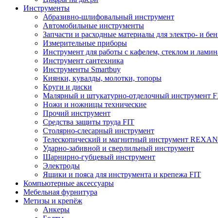
Инструменты
Абразивно-шлифовальный инструмент
Автомобильные инструменты
Запчасти и расходные материалы для электро- и бе
Измерительные приборы
Инструмент для работы с кафелем, стеклом и лами
Инструмент сантехника
Инструменты Smartbuy
Киянки, кувалды, молотки, топоры
Круги и диски
Малярный и штукатурно-отделочный инструмент F
Ножи и ножницы технические
Прочий инструмент
Средства защиты труда FIT
Столярно-слесарный инструмент
Телескопический и магнитный инструмент REXA
Ударно-забивной и сверлильный инструмент
Шарнирно-губцевый инструмент
Электроды
Ящики и пояса для инструмента и крепежа FIT
Компьютерные аксессуары
Мебельная фурнитура
Метизы и крепёж
Анкеры