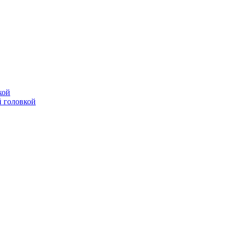
кой
 головкой