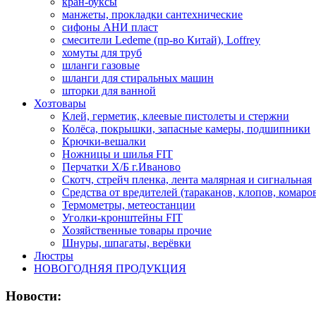
кран-буксы
манжеты, прокладки сантехнические
сифоны АНИ пласт
смесители Ledeme (пр-во Китай), Loffrey
хомуты для труб
шланги газовые
шланги для стиральных машин
шторки для ванной
Хозтовары
Клей, герметик, клеевые пистолеты и стержни
Колёса, покрышки, запасные камеры, подшипники
Крючки-вешалки
Ножницы и шилья FIT
Перчатки Х/Б г.Иваново
Скотч, стрейч пленка, лента малярная и сигнальная
Средства от вредителей (тараканов, клопов, комаро
Термометры, метеостанции
Уголки-кронштейны FIT
Хозяйственные товары прочие
Шнуры, шпагаты, верёвки
Люстры
НОВОГОДНЯЯ ПРОДУКЦИЯ
Новости: