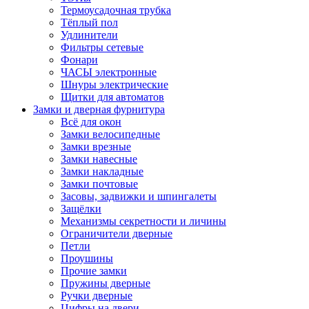
Термоусадочная трубка
Тёплый пол
Удлинители
Фильтры сетевые
Фонари
ЧАСЫ электронные
Шнуры электрические
Щитки для автоматов
Замки и дверная фурнитура
Всё для окон
Замки велосипедные
Замки врезные
Замки навесные
Замки накладные
Замки почтовые
Засовы, задвижки и шпингалеты
Защёлки
Механизмы секретности и личины
Ограничители дверные
Петли
Проушины
Прочие замки
Пружины дверные
Ручки дверные
Цифры на двери