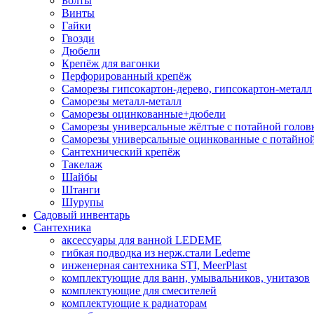
Болты
Винты
Гайки
Гвозди
Дюбели
Крепёж для вагонки
Перфорированный крепёж
Саморезы гипсокартон-дерево, гипсокартон-металл
Саморезы металл-металл
Саморезы оцинкованные+дюбели
Саморезы универсальные жёлтые с потайной голов
Саморезы универсальные оцинкованные с потайной
Сантехнический крепёж
Такелаж
Шайбы
Штанги
Шурупы
Садовый инвентарь
Сантехника
аксессуары для ванной LEDEME
гибкая подводка из нерж.стали Ledeme
инженерная сантехника STI, MeerPlast
комплектующие для ванн, умывальников, унитазов
комплектующие для смесителей
комплектующие к радиаторам