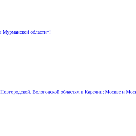
 и Мурманской области*!
 Новгородской, Вологодской областям и Карелии; Москве и Мос