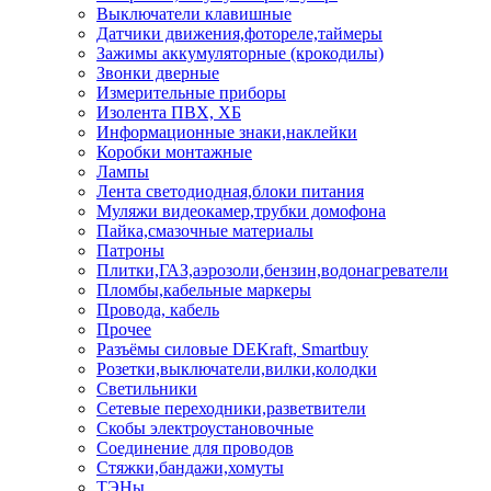
Выключатели клавишные
Датчики движения,фотореле,таймеры
Зажимы аккумуляторные (крокодилы)
Звонки дверные
Измерительные приборы
Изолента ПВХ, ХБ
Информационные знаки,наклейки
Коробки монтажные
Лампы
Лента светодиодная,блоки питания
Муляжи видеокамер,трубки домофона
Пайка,смазочные материалы
Патроны
Плитки,ГАЗ,аэрозоли,бензин,водонагреватели
Пломбы,кабельные маркеры
Провода, кабель
Прочее
Разъёмы силовые DEKraft, Smartbuy
Розетки,выключатели,вилки,колодки
Светильники
Сетевые переходники,разветвители
Скобы электроустановочные
Соединение для проводов
Стяжки,бандажи,хомуты
ТЭНы