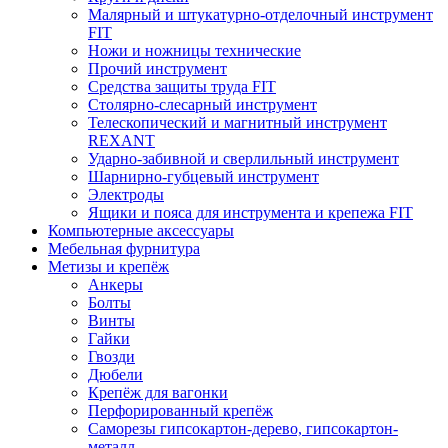
Малярный и штукатурно-отделочный инструмент
FIT
Ножи и ножницы технические
Прочий инструмент
Средства защиты труда FIT
Столярно-слесарный инструмент
Телескопический и магнитный инструмент
REXANT
Ударно-забивной и сверлильный инструмент
Шарнирно-губцевый инструмент
Электроды
Ящики и пояса для инструмента и крепежа FIT
Компьютерные аксессуары
Мебельная фурнитура
Метизы и крепёж
Анкеры
Болты
Винты
Гайки
Гвозди
Дюбели
Крепёж для вагонки
Перфорированный крепёж
Саморезы гипсокартон-дерево, гипсокартон-
металл