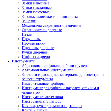
Замки навесные
Замки накладные
Замки почтовые
Засовы, задвижки и шпингалеты
Защёлки
Механизмы секретности и личины
Ограничители дверные
Петли
Проушины
Прочие замки
Пружины дверные
Ручки дверные
Цифры на двери
Инструменты
Абразивно-шлифовальный инструмент
Автомобильные инструменты
Запчасти и расходные материалы для электро- и
бензоинструмента
Измерительные приборы
Инструмент для работы с кафелем, стеклом и
ламинатом
Инструмент сантехника
Инструменты Smartbuy
Киянки, кувалды, молотки, топоры
Круги и диски