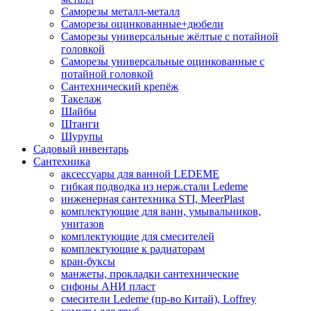
Саморезы металл-металл
Саморезы оцинкованные+дюбели
Саморезы универсальные жёлтые с потайной
головкой
Саморезы универсальные оцинкованные с
потайной головкой
Сантехнический крепёж
Такелаж
Шайбы
Штанги
Шурупы
Садовый инвентарь
Сантехника
аксессуары для ванной LEDEME
гибкая подводка из нерж.стали Ledeme
инженерная сантехника STI, MeerPlast
комплектующие для ванн, умывальников,
унитазов
комплектующие для смесителей
комплектующие к радиаторам
кран-буксы
манжеты, прокладки сантехнические
сифоны АНИ пласт
смесители Ledeme (пр-во Китай), Loffrey