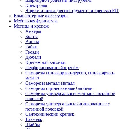
Шарнирно-губцевый инструмент
Электроды
Ящики и пояса для инструмента и крепежа FIT
Компьютерные аксессуары
Мебельная фурнитура
Метизы и крепёж
Анкеры
Болты
Винты
Гайки
Гвозди
Дюбели
Крепёж для вагонки
Перфорированный крепёж
Саморезы гипсокартон-дерево, гипсокартон-
металл
Саморезы металл-металл
Саморезы оцинкованные+дюбели
Саморезы универсальные жёлтые с потайной
головкой
Саморезы универсальные оцинкованные с
потайной головкой
Сантехнический крепёж
Такелаж
Шайбы