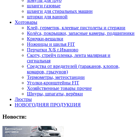
хомуты для труб
шланги газовые
шланги для стиральных машин
шторки для ванной
Хозтовары
Клей, герметик, клеевые пистолеты и стержни
Колёса, покрышки, запасные камеры, подшипники
Крючки-вешалки
Ножницы и шилья FIT
Перчатки Х/Б г.Иваново
Скотч, стрейч пленка, лента малярная и
сигнальная
Средства от вредителей (тараканов, клопов,
комаров, грызунов)
Термометры, метеостанции
Уголки-кронштейны FIT
Хозяйственные товары прочие
Шнуры, шпагаты, верёвки
Люстры
НОВОГОДНЯЯ ПРОДУКЦИЯ
Новости: