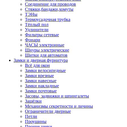
Соединение для проводов
Стяжки,бандажи,хомуты
ТЭНы
Термоусадочная трубка
Тёплый пол
Удлинители
Фильтры сетевые
Фонари
ЧАСЫ электронные
Шнуры электрические
Щитки для автоматов
Замки и дверная фурнитура
Всё для окон
Замки велосипедные
Замки врезные
Замки навесные
Замки накладные
Замки почтовые
Засовы, задвижки и шпингалеты
Защёлки
Механизмы секретности и личины
Ограничители дверные
Петли
Проушины
Прочие замки