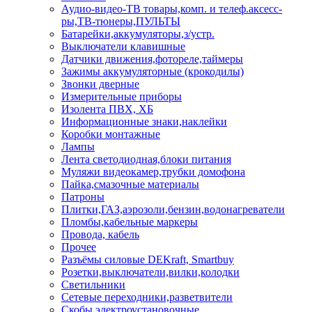
Аудио-видео-ТВ товары,комп. и телеф.аксесс-
ры,ТВ-тюнеры,ПУЛЬТЫ
Батарейки,аккумуляторы,з/устр.
Выключатели клавишные
Датчики движения,фотореле,таймеры
Зажимы аккумуляторные (крокодилы)
Звонки дверные
Измерительные приборы
Изолента ПВХ, ХБ
Информационные знаки,наклейки
Коробки монтажные
Лампы
Лента светодиодная,блоки питания
Муляжи видеокамер,трубки домофона
Пайка,смазочные материалы
Патроны
Плитки,ГАЗ,аэрозоли,бензин,водонагреватели
Пломбы,кабельные маркеры
Провода, кабель
Прочее
Разъёмы силовые DEKraft, Smartbuy
Розетки,выключатели,вилки,колодки
Светильники
Сетевые переходники,разветвители
Скобы электроустановочные