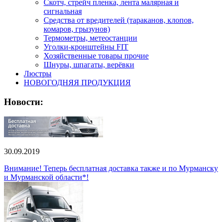
Скотч, стрейч пленка, лента малярная и
сигнальная
Средства от вредителей (тараканов, клопов,
комаров, грызунов)
Термометры, метеостанции
Уголки-кронштейны FIT
Хозяйственные товары прочие
Шнуры, шпагаты, верёвки
Люстры
НОВОГОДНЯЯ ПРОДУКЦИЯ
Новости:
30.09.2019
Внимание! Теперь бесплатная доставка также и по Мурманску
и Мурманской области*!