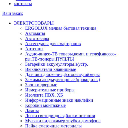
контакты
Ваш заказ:
ЭЛЕКТРОТОВАРЫ
ERGOLUX мелкая бытовая техника
Автоматы
Автотовары
Аксессуары для смартфонов
Антенны
Аудио-видео-ТВ товары,комп. и телеф.аксесс-
ры,ТВ-тюнеры,ПУЛЬТЫ
Батарейки,аккумуляторы,з/устр.
Выключатели клавишные
Датчики движения,фотореле,таймеры
Зажимы аккумуляторные (крокодилы)
Звонки дверные
Измерительные приборы
Изолента ПВХ, ХБ
Информационные знаки,наклейки
Коробки монтажные
Лампы
Лента светодиодная,блоки питания
Муляжи видеокамер,трубки домофона
Пайка,смазочные материалы