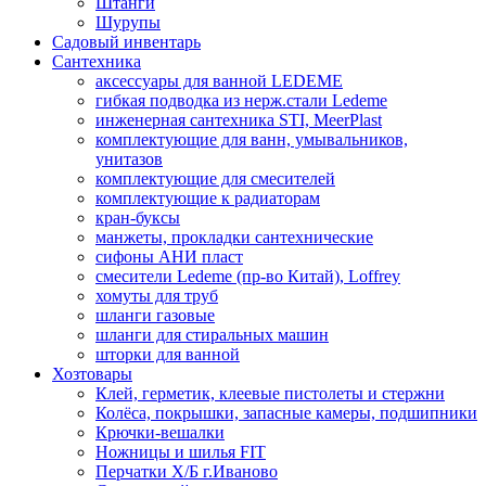
Штанги
Шурупы
Садовый инвентарь
Сантехника
аксессуары для ванной LEDEME
гибкая подводка из нерж.стали Ledeme
инженерная сантехника STI, MeerPlast
комплектующие для ванн, умывальников,
унитазов
комплектующие для смесителей
комплектующие к радиаторам
кран-буксы
манжеты, прокладки сантехнические
сифоны АНИ пласт
смесители Ledeme (пр-во Китай), Loffrey
хомуты для труб
шланги газовые
шланги для стиральных машин
шторки для ванной
Хозтовары
Клей, герметик, клеевые пистолеты и стержни
Колёса, покрышки, запасные камеры, подшипники
Крючки-вешалки
Ножницы и шилья FIT
Перчатки Х/Б г.Иваново