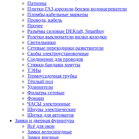
Патроны
Плитки,ГАЗ,аэрозоли,бензин,водонагреватели
Пломбы,кабельные маркеры
Провода, кабель
Прочее
Разъёмы силовые DEKraft, Smartbuy
Розетки,выключатели,вилки,колодки
Светильники
Сетевые переходники,разветвители
Скобы электроустановочные
Соединение для проводов
Стяжки,бандажи,хомуты
ТЭНы
Термоусадочная трубка
Тёплый пол
Удлинители
Фильтры сетевые
Фонари
ЧАСЫ электронные
Шнуры электрические
Щитки для автоматов
Замки и дверная фурнитура
Всё для окон
Замки велосипедные
Замки врезные