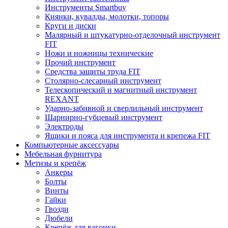
Инструменты Smartbuy
Киянки, кувалды, молотки, топоры
Круги и диски
Малярный и штукатурно-отделочный инструмент
FIT
Ножи и ножницы технические
Прочий инструмент
Средства защиты труда FIT
Столярно-слесарный инструмент
Телескопический и магнитный инструмент
REXANT
Ударно-забивной и сверлильный инструмент
Шарнирно-губцевый инструмент
Электроды
Ящики и пояса для инструмента и крепежа FIT
Компьютерные аксессуары
Мебельная фурнитура
Метизы и крепёж
Анкеры
Болты
Винты
Гайки
Гвозди
Дюбели
Крепёж для вагонки