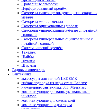
Кровельные саморезы
Перфорированный крепёж
Саморезы гипсокартон-дерево, гипсокартон-
металл
Саморезы металл-металл
Саморезы оцинкованные+дюбели
Саморезы универсальные жёлтые с потайной
головкой
Саморезы универсальные оцинкованные с
потайной головкой
Сантехнический крепёж
Такелаж
Шайбы
Штанги
Шурупы
Садовый инвентарь
Сантехника
аксессуары для ванной LEDEME
гибкая подводка из нерж.стали Ledeme
инженерная сантехника STI, MeerPlast
комплектующие для ванн, умывальников,
унитазов
комплектующие для смесителей
комплектующие к радиаторам