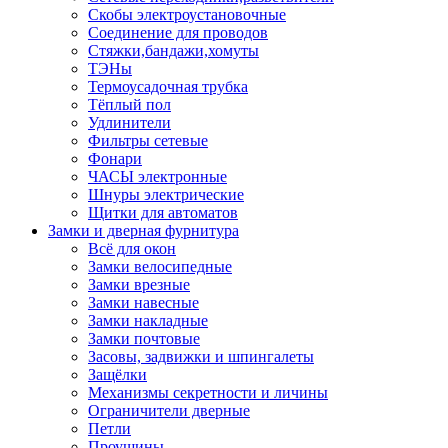
Скобы электроустановочные
Соединение для проводов
Стяжки,бандажи,хомуты
ТЭНы
Термоусадочная трубка
Тёплый пол
Удлинители
Фильтры сетевые
Фонари
ЧАСЫ электронные
Шнуры электрические
Щитки для автоматов
Замки и дверная фурнитура
Всё для окон
Замки велосипедные
Замки врезные
Замки навесные
Замки накладные
Замки почтовые
Засовы, задвижки и шпингалеты
Защёлки
Механизмы секретности и личины
Ограничители дверные
Петли
Проушины