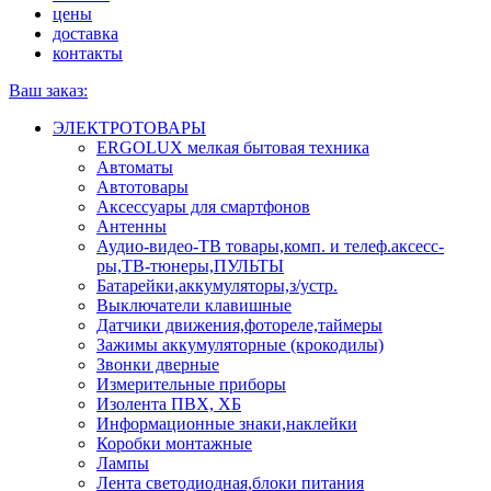
цены
доставка
контакты
Ваш заказ:
ЭЛЕКТРОТОВАРЫ
ERGOLUX мелкая бытовая техника
Автоматы
Автотовары
Аксессуары для смартфонов
Антенны
Аудио-видео-ТВ товары,комп. и телеф.аксесс-
ры,ТВ-тюнеры,ПУЛЬТЫ
Батарейки,аккумуляторы,з/устр.
Выключатели клавишные
Датчики движения,фотореле,таймеры
Зажимы аккумуляторные (крокодилы)
Звонки дверные
Измерительные приборы
Изолента ПВХ, ХБ
Информационные знаки,наклейки
Коробки монтажные
Лампы
Лента светодиодная,блоки питания