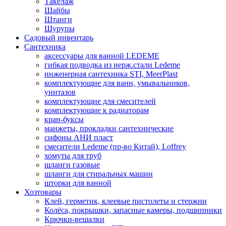
Такелаж
Шайбы
Штанги
Шурупы
Садовый инвентарь
Сантехника
аксессуары для ванной LEDEME
гибкая подводка из нерж.стали Ledeme
инженерная сантехника STI, MeerPlast
комплектующие для ванн, умывальников,
унитазов
комплектующие для смесителей
комплектующие к радиаторам
кран-буксы
манжеты, прокладки сантехнические
сифоны АНИ пласт
смесители Ledeme (пр-во Китай), Loffrey
хомуты для труб
шланги газовые
шланги для стиральных машин
шторки для ванной
Хозтовары
Клей, герметик, клеевые пистолеты и стержни
Колёса, покрышки, запасные камеры, подшипники
Крючки-вешалки