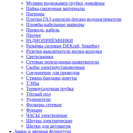
Муляжи видеокамер,трубки домофона
Пайка,смазочные материалы
Патроны
Плитки,ГАЗ,аэрозоли,бензин,водонагреватели
Пломбы,кабельные маркеры
Провода, кабель
Прочее
РАДИОПРИЁМНИКИ
Разъёмы силовые DEKraft, Smartbuy
Розетки,выключатели,вилки,колодки
Светильники
Сетевые переходники,разветвители
Скобы электроустановочные
Соединение для проводов
Стяжки,бандажи,хомуты
ТЭНы
Термоусадочная трубка
Тёплый пол
Удлинители
Фильтры сетевые
Фонари
ЧАСЫ электронные
Шнуры электрические
Щитки для автоматов
Замки и дверная фурнитура