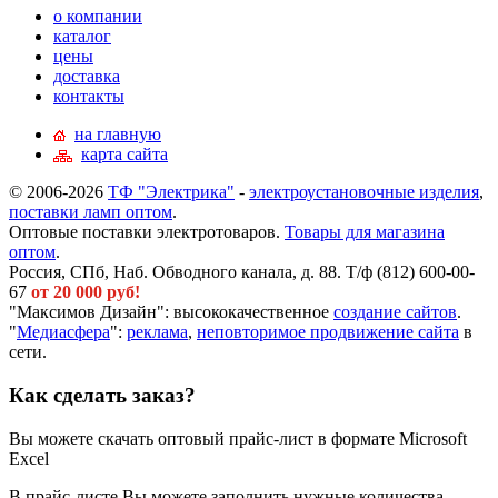
о компании
каталог
цены
доставка
контакты
на главную
карта сайта
© 2006-2026
ТФ "Электрика"
-
электроустановочные изделия
,
поставки ламп оптом
.
Оптовые поставки электротоваров.
Товары для магазина
оптом
.
Россия, СПб, Наб. Обводного канала, д. 88. Т/ф (812) 600-00-
67
от 20 000 руб!
"Максимов Дизайн": высококачественное
создание сайтов
.
"
Медиасфера
":
реклама
,
неповторимое продвижение сайта
в
сети.
Как сделать заказ?
Вы можете скачать оптовый прайс-лист в формате Microsoft
Excel
В прайс-листе Вы можете заполнить нужные количества