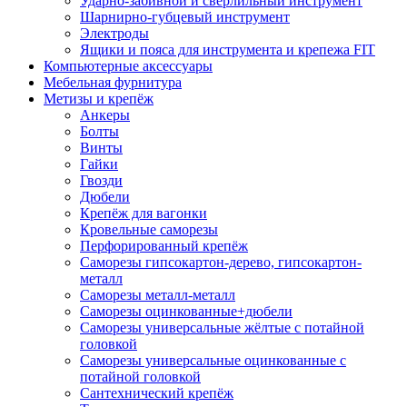
Ударно-забивной и сверлильный инструмент
Шарнирно-губцевый инструмент
Электроды
Ящики и пояса для инструмента и крепежа FIT
Компьютерные аксессуары
Мебельная фурнитура
Метизы и крепёж
Анкеры
Болты
Винты
Гайки
Гвозди
Дюбели
Крепёж для вагонки
Кровельные саморезы
Перфорированный крепёж
Саморезы гипсокартон-дерево, гипсокартон-
металл
Саморезы металл-металл
Саморезы оцинкованные+дюбели
Саморезы универсальные жёлтые с потайной
головкой
Саморезы универсальные оцинкованные с
потайной головкой
Сантехнический крепёж