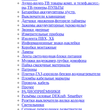
Аудио-видео-ТВ товары,комп. и телеф.аксесс-
ры,ТВ-тюнеры,ПУЛЬТЫ
Батарейки,аккумуляторы,з/устр.
Выключатели клавишные
Датчики движения,фотореле,таймеры
Зажимы аккумуляторные (крокодилы)
Звонки дверные
Измерительные приборы
Изолента ПВХ, ХБ
Информационные знаки,наклейки
Коробки монтажные
Лампы
Лента светодиодная,блоки питания
Муляжи видеокамер,трубки домофона
Пайка,смазочные материалы
Патроны
Плитки,ГАЗ,аэрозоли,бензин,водонагреватели
Пломбы,кабельные маркеры
Провода, кабель
Прочее
РАДИОПРИЁМНИКИ
Разъёмы силовые DEKraft, Smartbuy
Розетки,выключатели,вилки,колодки
Светильники
Сетевые переходники,разветвители