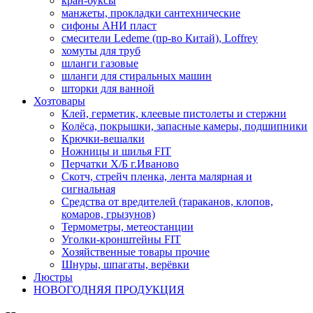
кран-буксы
манжеты, прокладки сантехнические
сифоны АНИ пласт
смесители Ledeme (пр-во Китай), Loffrey
хомуты для труб
шланги газовые
шланги для стиральных машин
шторки для ванной
Хозтовары
Клей, герметик, клеевые пистолеты и стержни
Колёса, покрышки, запасные камеры, подшипники
Крючки-вешалки
Ножницы и шилья FIT
Перчатки Х/Б г.Иваново
Скотч, стрейч пленка, лента малярная и
сигнальная
Средства от вредителей (тараканов, клопов,
комаров, грызунов)
Термометры, метеостанции
Уголки-кронштейны FIT
Хозяйственные товары прочие
Шнуры, шпагаты, верёвки
Люстры
НОВОГОДНЯЯ ПРОДУКЦИЯ