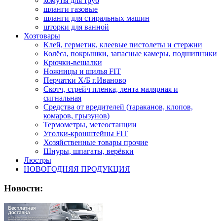
хомуты для труб
шланги газовые
шланги для стиральных машин
шторки для ванной
Хозтовары
Клей, герметик, клеевые пистолеты и стержни
Колёса, покрышки, запасные камеры, подшипники
Крючки-вешалки
Ножницы и шилья FIT
Перчатки Х/Б г.Иваново
Скотч, стрейч пленка, лента малярная и
сигнальная
Средства от вредителей (тараканов, клопов,
комаров, грызунов)
Термометры, метеостанции
Уголки-кронштейны FIT
Хозяйственные товары прочие
Шнуры, шпагаты, верёвки
Люстры
НОВОГОДНЯЯ ПРОДУКЦИЯ
Новости: