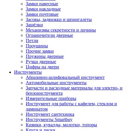
Замки навесные
Замки накладные
Замки почтовые
Засовы, задвижки и шпингалеты
Защёлки
Механизмы секретности и личины
Ограничители дверные
Петли
Проушины
Прочие замки
Пружины дверные
Ручки дверные
Цифры на двери
Инструменты
Абразивно-шлифовальный инструмент
Автомобильные инструменты
Запчасти и расходные материалы для электро- и
бензоинструмента
Измерительные приборы
Инструмент для работы с кафелем, стеклом и
ламинатом
Инструмент сантехника
Инструменты Smartbuy
Киянки, кувалды, молотки, топоры
Круги и диски