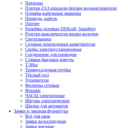
Патроны
Плитки,ГАЗ,аэрозоли,бензин,водонагреватели
Пломбы,кабельные маркеры
Провода, кабель
Прочее
Разъёмы силовые DEKraft, Smartbuy
Розетки,выключатели,вилки,колодки
Светильники
Сетевые переходники,разветвители
Скобы электроустановочные
Соединение для проводов
Стяжки,бандажи,хомуты
ТЭНы
Термоусадочная трубка
Тёплый пол
Удлинители
Фильтры сетевые
Фонари
ЧАСЫ электронные
Шнуры электрические
Щитки для автоматов
Замки и дверная фурнитура
Всё для окон
Замки велосипедные
Замки врезные