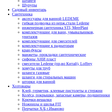
Штанги
Шурупы
Садовый инвентарь
Сантехника
аксессуары для ванной LEDEME
гибкая подводка из нерж.стали Ledeme
инженерная сантехника STI, MeerPlast
комплектующие для ванн, умывальников,
унитазов
комплектующие для смесителей
комплектующие к радиаторам
кран-буксы
манжеты, прокладки сантехнические
сифоны АНИ пласт
смесители Ledeme (пр-во Китай), Loffrey
хомуты для труб
шланги газовые
шланги для стиральных машин
шторки для ванной
Хозтовары
Клей, герметик, клеевые пистолеты и стержни
Колёса, покрышки, запасные камеры, подшипники
Крючки-вешалки
Ножницы и шилья FIT
Перчатки Х/Б г.Иваново