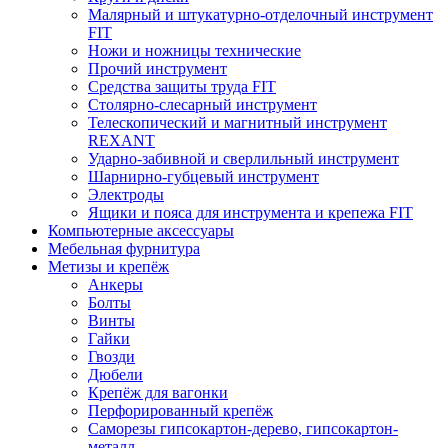
Малярный и штукатурно-отделочный инструмент
FIT
Ножи и ножницы технические
Прочий инструмент
Средства защиты труда FIT
Столярно-слесарный инструмент
Телескопический и магнитный инструмент
REXANT
Ударно-забивной и сверлильный инструмент
Шарнирно-губцевый инструмент
Электроды
Ящики и пояса для инструмента и крепежа FIT
Компьютерные аксессуары
Мебельная фурнитура
Метизы и крепёж
Анкеры
Болты
Винты
Гайки
Гвозди
Дюбели
Крепёж для вагонки
Перфорированный крепёж
Саморезы гипсокартон-дерево, гипсокартон-
металл