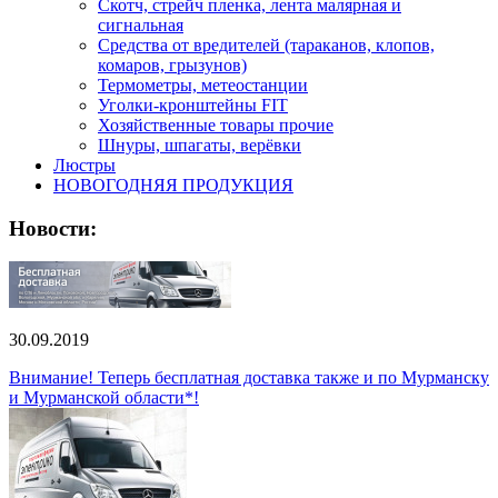
Скотч, стрейч пленка, лента малярная и
сигнальная
Средства от вредителей (тараканов, клопов,
комаров, грызунов)
Термометры, метеостанции
Уголки-кронштейны FIT
Хозяйственные товары прочие
Шнуры, шпагаты, верёвки
Люстры
НОВОГОДНЯЯ ПРОДУКЦИЯ
Новости:
30.09.2019
Внимание! Теперь бесплатная доставка также и по Мурманску
и Мурманской области*!