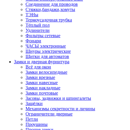
Соединение для проводов
Стяжки,бандажи,хомуты
ТЭНы
Термоусадочная трубка
Тёплый пол
Удлинители
Фильтры сетевые
Фонари
ЧАСЫ электронные
Шнуры электрические
Щитки для автоматов
Замки и дверная фурнитура
Всё для окон
Замки велосипедные
Замки врезные
Замки навесные
Замки накладные
Замки почтовые
Засовы, задвижки и шпингалеты
Защёлки
Механизмы секретности и личины
Ограничители дверные
Петли
Проушины
Прочие замки