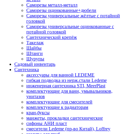
Саморезы металл-металл
Саморезы оцинкованные+дюбели
Саморезы универсальные жёлтые с потайной
головкой
Саморезы универсальные оцинкованные с
потайной головкой
Сантехнический крепёж
Такелаж
Шайбы
Штанги
Шурупы
Садовый инвентарь
Сантехника
аксессуары для ванной LEDEME
гибкая подводка из нерж.стали Ledeme
инженерная сантехника STI, MeerPlast
комплектующие для ванн, умывальников,
унитазов
комплектующие для смесителей
комплектующие к радиаторам
кран-буксы
манжеты, прокладки сантехнические
сифоны АНИ пласт
смесители Ledeme (пр-во Китай), Loffrey