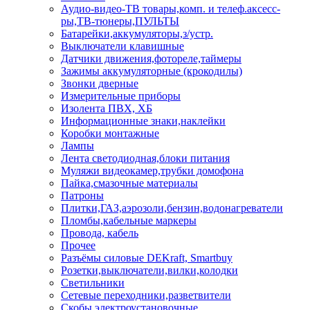
Аудио-видео-ТВ товары,комп. и телеф.аксесс-
ры,ТВ-тюнеры,ПУЛЬТЫ
Батарейки,аккумуляторы,з/устр.
Выключатели клавишные
Датчики движения,фотореле,таймеры
Зажимы аккумуляторные (крокодилы)
Звонки дверные
Измерительные приборы
Изолента ПВХ, ХБ
Информационные знаки,наклейки
Коробки монтажные
Лампы
Лента светодиодная,блоки питания
Муляжи видеокамер,трубки домофона
Пайка,смазочные материалы
Патроны
Плитки,ГАЗ,аэрозоли,бензин,водонагреватели
Пломбы,кабельные маркеры
Провода, кабель
Прочее
Разъёмы силовые DEKraft, Smartbuy
Розетки,выключатели,вилки,колодки
Светильники
Сетевые переходники,разветвители
Скобы электроустановочные