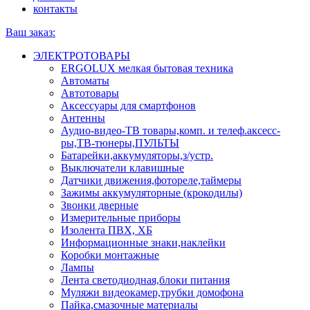
контакты
Ваш заказ:
ЭЛЕКТРОТОВАРЫ
ERGOLUX мелкая бытовая техника
Автоматы
Автотовары
Аксессуары для смартфонов
Антенны
Аудио-видео-ТВ товары,комп. и телеф.аксесс-
ры,ТВ-тюнеры,ПУЛЬТЫ
Батарейки,аккумуляторы,з/устр.
Выключатели клавишные
Датчики движения,фотореле,таймеры
Зажимы аккумуляторные (крокодилы)
Звонки дверные
Измерительные приборы
Изолента ПВХ, ХБ
Информационные знаки,наклейки
Коробки монтажные
Лампы
Лента светодиодная,блоки питания
Муляжи видеокамер,трубки домофона
Пайка,смазочные материалы