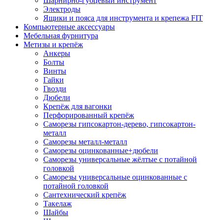
Шарнирно-губцевый инструмент
Электроды
Ящики и пояса для инструмента и крепежа FIT
Компьютерные аксессуары
Мебельная фурнитура
Метизы и крепёж
Анкеры
Болты
Винты
Гайки
Гвозди
Дюбели
Крепёж для вагонки
Перфорированный крепёж
Саморезы гипсокартон-дерево, гипсокартон-
металл
Саморезы металл-металл
Саморезы оцинкованные+дюбели
Саморезы универсальные жёлтые с потайной
головкой
Саморезы универсальные оцинкованные с
потайной головкой
Сантехнический крепёж
Такелаж
Шайбы