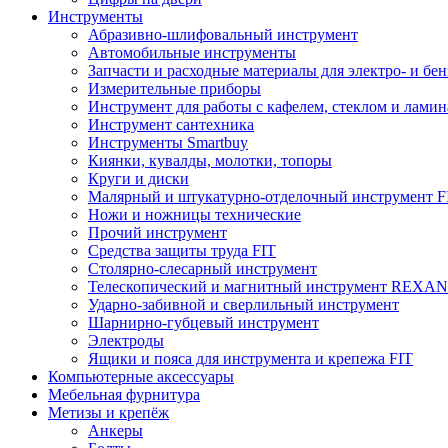
Инструменты
Абразивно-шлифовальный инструмент
Автомобильные инструменты
Запчасти и расходные материалы для электро- и бе
Измерительные приборы
Инструмент для работы с кафелем, стеклом и лами
Инструмент сантехника
Инструменты Smartbuy
Киянки, кувалды, молотки, топоры
Круги и диски
Малярный и штукатурно-отделочный инструмент F
Ножи и ножницы технические
Прочий инструмент
Средства защиты труда FIT
Столярно-слесарный инструмент
Телескопический и магнитный инструмент REXA
Ударно-забивной и сверлильный инструмент
Шарнирно-губцевый инструмент
Электроды
Ящики и пояса для инструмента и крепежа FIT
Компьютерные аксессуары
Мебельная фурнитура
Метизы и крепёж
Анкеры