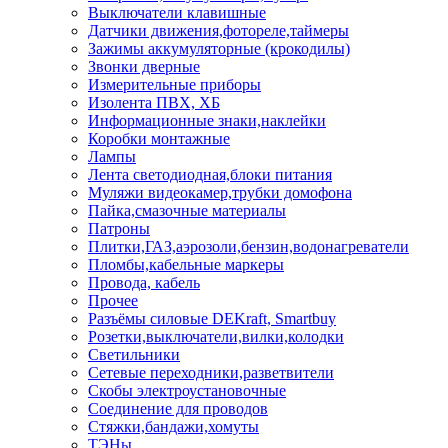
Выключатели клавишные
Датчики движения,фотореле,таймеры
Зажимы аккумуляторные (крокодилы)
Звонки дверные
Измерительные приборы
Изолента ПВХ, ХБ
Информационные знаки,наклейки
Коробки монтажные
Лампы
Лента светодиодная,блоки питания
Муляжи видеокамер,трубки домофона
Пайка,смазочные материалы
Патроны
Плитки,ГАЗ,аэрозоли,бензин,водонагреватели
Пломбы,кабельные маркеры
Провода, кабель
Прочее
Разъёмы силовые DEKraft, Smartbuy
Розетки,выключатели,вилки,колодки
Светильники
Сетевые переходники,разветвители
Скобы электроустановочные
Соединение для проводов
Стяжки,бандажи,хомуты
ТЭНы