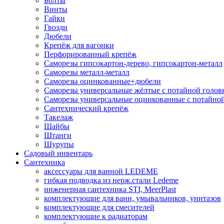
Болты
Винты
Гайки
Гвозди
Дюбели
Крепёж для вагонки
Перфорированный крепёж
Саморезы гипсокартон-дерево, гипсокартон-металл
Саморезы металл-металл
Саморезы оцинкованные+дюбели
Саморезы универсальные жёлтые с потайной голов
Саморезы универсальные оцинкованные с потайной
Сантехнический крепёж
Такелаж
Шайбы
Штанги
Шурупы
Садовый инвентарь
Сантехника
аксессуары для ванной LEDEME
гибкая подводка из нерж.стали Ledeme
инженерная сантехника STI, MeerPlast
комплектующие для ванн, умывальников, унитазов
комплектующие для смесителей
комплектующие к радиаторам