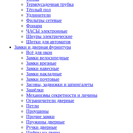
Термоусадочная трубка
Тёплый пол
Удлинители
Фильтры сетевые
Фонари
ЧАСЫ электронные
Шнуры электрические
Щитки для автоматов
Замки и дверная фурнитура
Всё для окон
Замки велосипедные
Замки врезные
Замки навесные
Замки накладные
Замки почтовые
Засовы, задвижки и шпингалеты
Защёлки
Механизмы секретности и личины
Ограничители дверные
Петли
Проушины
Прочие замки
Пружины дверные
Ручки дверные
Цифры на двери