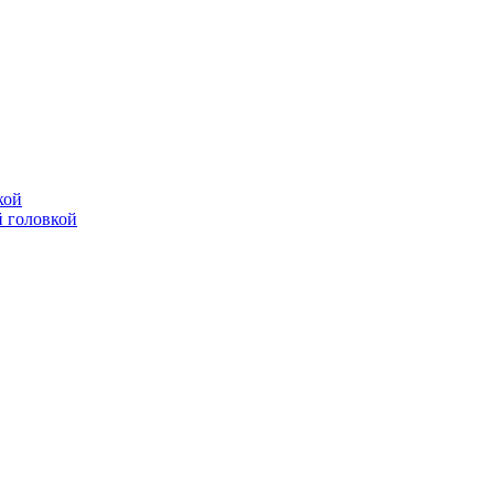
кой
 головкой