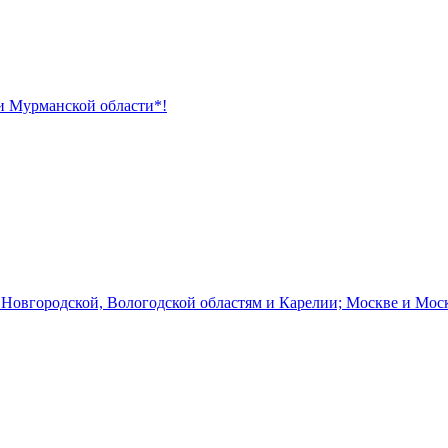
 и Мурманской области*!
 Новгородской, Вологодской областям и Карелии; Москве и Мос