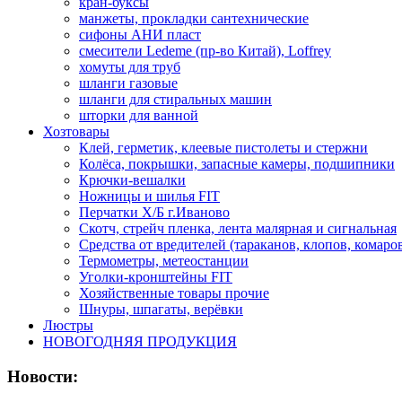
кран-буксы
манжеты, прокладки сантехнические
сифоны АНИ пласт
смесители Ledeme (пр-во Китай), Loffrey
хомуты для труб
шланги газовые
шланги для стиральных машин
шторки для ванной
Хозтовары
Клей, герметик, клеевые пистолеты и стержни
Колёса, покрышки, запасные камеры, подшипники
Крючки-вешалки
Ножницы и шилья FIT
Перчатки Х/Б г.Иваново
Скотч, стрейч пленка, лента малярная и сигнальная
Средства от вредителей (тараканов, клопов, комаро
Термометры, метеостанции
Уголки-кронштейны FIT
Хозяйственные товары прочие
Шнуры, шпагаты, верёвки
Люстры
НОВОГОДНЯЯ ПРОДУКЦИЯ
Новости: