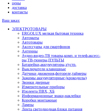
цены
доставка
контакты
Ваш заказ:
ЭЛЕКТРОТОВАРЫ
ERGOLUX мелкая бытовая техника
Автоматы
Автотовары
Аксессуары для смартфонов
Антенны
Аудио-видео-ТВ товары,комп. и телеф.аксесс-
ры,ТВ-тюнеры,ПУЛЬТЫ
Батарейки,аккумуляторы,з/устр.
Выключатели клавишные
Датчики движения,фотореле,таймеры
Зажимы аккумуляторные (крокодилы)
Звонки дверные
Измерительные приборы
Изолента ПВХ, ХБ
Информационные знаки,наклейки
Коробки монтажные
Лампы
Лента светодиодная,блоки питания