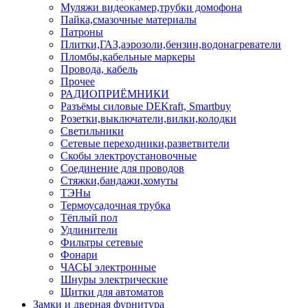
Муляжи видеокамер,трубки домофона
Пайка,смазочные материалы
Патроны
Плитки,ГАЗ,аэрозоли,бензин,водонагреватели
Пломбы,кабельные маркеры
Провода, кабель
Прочее
РАДИОПРИЁМНИКИ
Разъёмы силовые DEKraft, Smartbuy
Розетки,выключатели,вилки,колодки
Светильники
Сетевые переходники,разветвители
Скобы электроустановочные
Соединение для проводов
Стяжки,бандажи,хомуты
ТЭНы
Термоусадочная трубка
Тёплый пол
Удлинители
Фильтры сетевые
Фонари
ЧАСЫ электронные
Шнуры электрические
Щитки для автоматов
Замки и дверная фурнитура