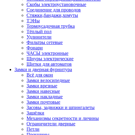
Скобы электроустановочные
Соединение для проводов
Стяжки,бандажи,хомуты
ТЭНы
Термоусадочная трубка
Тёплый пол
Удлинители
Фильтры сетевые
Фонари
ЧАСЫ электронные
Шнуры электрические
Щитки для автоматов
Замки и дверная фурнитура
Всё для окон
Замки велосипедные
Замки врезные
Замки навесные
Замки накладные
Замки почтовые
Засовы, задвижки и шпингалеты
Защёлки
Механизмы секретности и личины
Ограничители дверные
Петли
Проушины