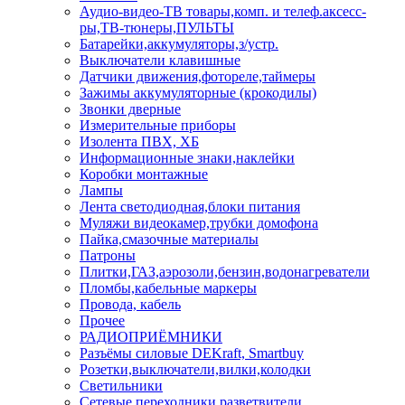
Аудио-видео-ТВ товары,комп. и телеф.аксесс-
ры,ТВ-тюнеры,ПУЛЬТЫ
Батарейки,аккумуляторы,з/устр.
Выключатели клавишные
Датчики движения,фотореле,таймеры
Зажимы аккумуляторные (крокодилы)
Звонки дверные
Измерительные приборы
Изолента ПВХ, ХБ
Информационные знаки,наклейки
Коробки монтажные
Лампы
Лента светодиодная,блоки питания
Муляжи видеокамер,трубки домофона
Пайка,смазочные материалы
Патроны
Плитки,ГАЗ,аэрозоли,бензин,водонагреватели
Пломбы,кабельные маркеры
Провода, кабель
Прочее
РАДИОПРИЁМНИКИ
Разъёмы силовые DEKraft, Smartbuy
Розетки,выключатели,вилки,колодки
Светильники
Сетевые переходники,разветвители