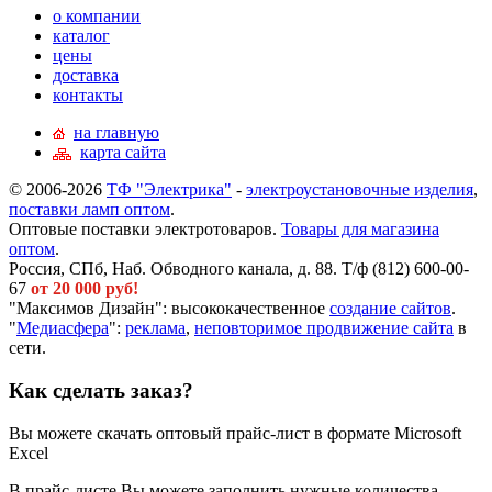
о компании
каталог
цены
доставка
контакты
на главную
карта сайта
© 2006-2026
ТФ "Электрика"
-
электроустановочные изделия
,
поставки ламп оптом
.
Оптовые поставки электротоваров.
Товары для магазина
оптом
.
Россия, СПб, Наб. Обводного канала, д. 88. Т/ф (812) 600-00-
67
от 20 000 руб!
"Максимов Дизайн": высококачественное
создание сайтов
.
"
Медиасфера
":
реклама
,
неповторимое продвижение сайта
в
сети.
Как сделать заказ?
Вы можете скачать оптовый прайс-лист в формате Microsoft
Excel
В прайс-листе Вы можете заполнить нужные количества