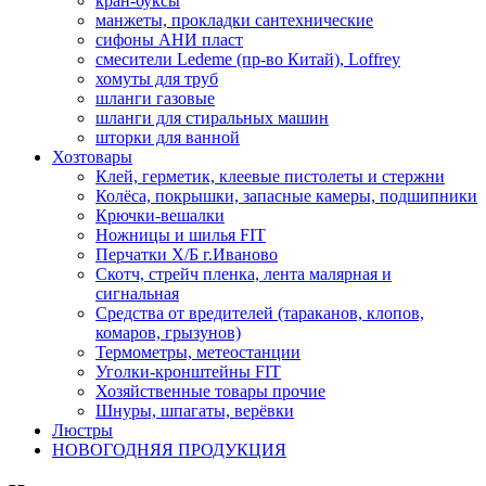
кран-буксы
манжеты, прокладки сантехнические
сифоны АНИ пласт
смесители Ledeme (пр-во Китай), Loffrey
хомуты для труб
шланги газовые
шланги для стиральных машин
шторки для ванной
Хозтовары
Клей, герметик, клеевые пистолеты и стержни
Колёса, покрышки, запасные камеры, подшипники
Крючки-вешалки
Ножницы и шилья FIT
Перчатки Х/Б г.Иваново
Скотч, стрейч пленка, лента малярная и
сигнальная
Средства от вредителей (тараканов, клопов,
комаров, грызунов)
Термометры, метеостанции
Уголки-кронштейны FIT
Хозяйственные товары прочие
Шнуры, шпагаты, верёвки
Люстры
НОВОГОДНЯЯ ПРОДУКЦИЯ