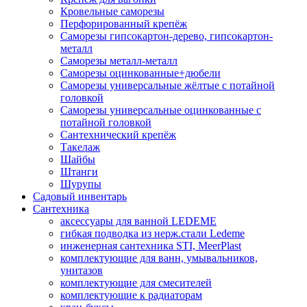
Кровельные саморезы
Перфорированный крепёж
Саморезы гипсокартон-дерево, гипсокартон-
металл
Саморезы металл-металл
Саморезы оцинкованные+дюбели
Саморезы универсальные жёлтые с потайной
головкой
Саморезы универсальные оцинкованные с
потайной головкой
Сантехнический крепёж
Такелаж
Шайбы
Штанги
Шурупы
Садовый инвентарь
Сантехника
аксессуары для ванной LEDEME
гибкая подводка из нерж.стали Ledeme
инженерная сантехника STI, MeerPlast
комплектующие для ванн, умывальников,
унитазов
комплектующие для смесителей
комплектующие к радиаторам