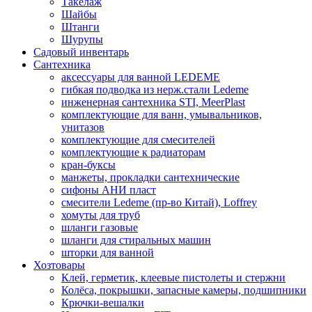
Такелаж
Шайбы
Штанги
Шурупы
Садовый инвентарь
Сантехника
аксессуары для ванной LEDEME
гибкая подводка из нерж.стали Ledeme
инженерная сантехника STI, MeerPlast
комплектующие для ванн, умывальников,
унитазов
комплектующие для смесителей
комплектующие к радиаторам
кран-буксы
манжеты, прокладки сантехнические
сифоны АНИ пласт
смесители Ledeme (пр-во Китай), Loffrey
хомуты для труб
шланги газовые
шланги для стиральных машин
шторки для ванной
Хозтовары
Клей, герметик, клеевые пистолеты и стержни
Колёса, покрышки, запасные камеры, подшипники
Крючки-вешалки