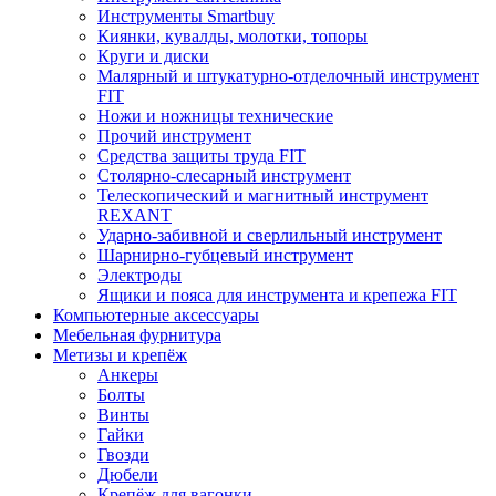
Инструменты Smartbuy
Киянки, кувалды, молотки, топоры
Круги и диски
Малярный и штукатурно-отделочный инструмент
FIT
Ножи и ножницы технические
Прочий инструмент
Средства защиты труда FIT
Столярно-слесарный инструмент
Телескопический и магнитный инструмент
REXANT
Ударно-забивной и сверлильный инструмент
Шарнирно-губцевый инструмент
Электроды
Ящики и пояса для инструмента и крепежа FIT
Компьютерные аксессуары
Мебельная фурнитура
Метизы и крепёж
Анкеры
Болты
Винты
Гайки
Гвозди
Дюбели
Крепёж для вагонки