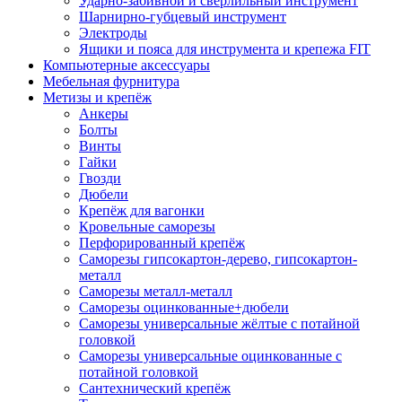
Ударно-забивной и сверлильный инструмент
Шарнирно-губцевый инструмент
Электроды
Ящики и пояса для инструмента и крепежа FIT
Компьютерные аксессуары
Мебельная фурнитура
Метизы и крепёж
Анкеры
Болты
Винты
Гайки
Гвозди
Дюбели
Крепёж для вагонки
Кровельные саморезы
Перфорированный крепёж
Саморезы гипсокартон-дерево, гипсокартон-
металл
Саморезы металл-металл
Саморезы оцинкованные+дюбели
Саморезы универсальные жёлтые с потайной
головкой
Саморезы универсальные оцинкованные с
потайной головкой
Сантехнический крепёж