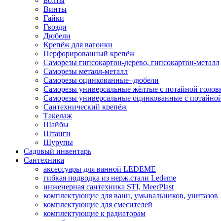
Болты
Винты
Гайки
Гвозди
Дюбели
Крепёж для вагонки
Перфорированный крепёж
Саморезы гипсокартон-дерево, гипсокартон-металл
Саморезы металл-металл
Саморезы оцинкованные+дюбели
Саморезы универсальные жёлтые с потайной голов
Саморезы универсальные оцинкованные с потайной
Сантехнический крепёж
Такелаж
Шайбы
Штанги
Шурупы
Садовый инвентарь
Сантехника
аксессуары для ванной LEDEME
гибкая подводка из нерж.стали Ledeme
инженерная сантехника STI, MeerPlast
комплектующие для ванн, умывальников, унитазов
комплектующие для смесителей
комплектующие к радиаторам