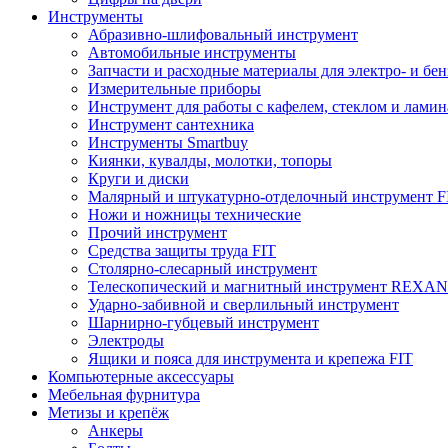
Инструменты
Абразивно-шлифовальный инструмент
Автомобильные инструменты
Запчасти и расходные материалы для электро- и бе
Измерительные приборы
Инструмент для работы с кафелем, стеклом и лами
Инструмент сантехника
Инструменты Smartbuy
Киянки, кувалды, молотки, топоры
Круги и диски
Малярный и штукатурно-отделочный инструмент F
Ножи и ножницы технические
Прочий инструмент
Средства защиты труда FIT
Столярно-слесарный инструмент
Телескопический и магнитный инструмент REXA
Ударно-забивной и сверлильный инструмент
Шарнирно-губцевый инструмент
Электроды
Ящики и пояса для инструмента и крепежа FIT
Компьютерные аксессуары
Мебельная фурнитура
Метизы и крепёж
Анкеры