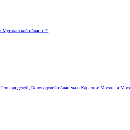
 и Мурманской области*!
 Новгородской, Вологодской областям и Карелии; Москве и Мос