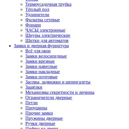
Термоусадочная трубка
Тёплый пол
Удлинители
Фильтры сетевые
Фонари
ЧАСЫ электронные
Шнуры электрические
Щитки для автоматов
Замки и дверная фурнитура
Всё для окон
Замки велосипедные
Замки врезные
Замки навесные
Замки накладные
Замки почтовые
Засовы, задвижки и шпингалеты
Защёлки
Механизмы секретности и личины
Ограничители дверные
Петли
Проушины
Прочие замки
Пружины дверные
Ручки дверные
Цифры на двери