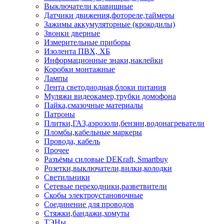
Выключатели клавишные
Датчики движения,фотореле,таймеры
Зажимы аккумуляторные (крокодилы)
Звонки дверные
Измерительные приборы
Изолента ПВХ, ХБ
Информационные знаки,наклейки
Коробки монтажные
Лампы
Лента светодиодная,блоки питания
Муляжи видеокамер,трубки домофона
Пайка,смазочные материалы
Патроны
Плитки,ГАЗ,аэрозоли,бензин,водонагреватели
Пломбы,кабельные маркеры
Провода, кабель
Прочее
Разъёмы силовые DEKraft, Smartbuy
Розетки,выключатели,вилки,колодки
Светильники
Сетевые переходники,разветвители
Скобы электроустановочные
Соединение для проводов
Стяжки,бандажи,хомуты
ТЭНы