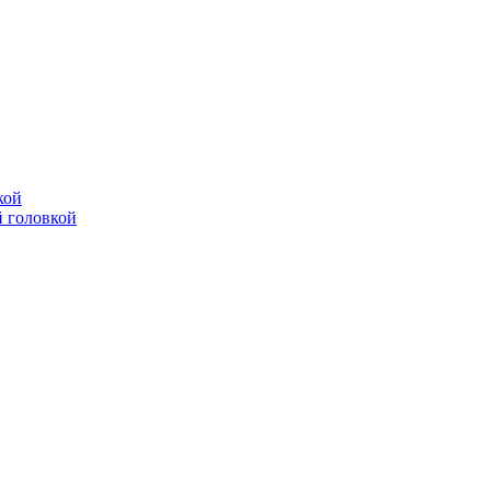
кой
 головкой