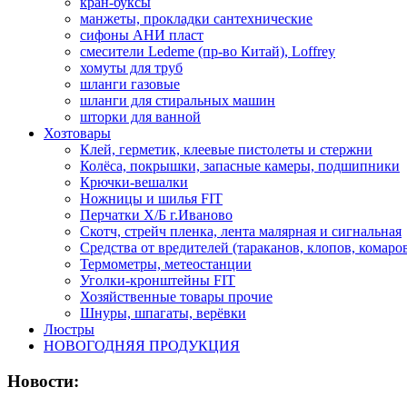
кран-буксы
манжеты, прокладки сантехнические
сифоны АНИ пласт
смесители Ledeme (пр-во Китай), Loffrey
хомуты для труб
шланги газовые
шланги для стиральных машин
шторки для ванной
Хозтовары
Клей, герметик, клеевые пистолеты и стержни
Колёса, покрышки, запасные камеры, подшипники
Крючки-вешалки
Ножницы и шилья FIT
Перчатки Х/Б г.Иваново
Скотч, стрейч пленка, лента малярная и сигнальная
Средства от вредителей (тараканов, клопов, комаро
Термометры, метеостанции
Уголки-кронштейны FIT
Хозяйственные товары прочие
Шнуры, шпагаты, верёвки
Люстры
НОВОГОДНЯЯ ПРОДУКЦИЯ
Новости: