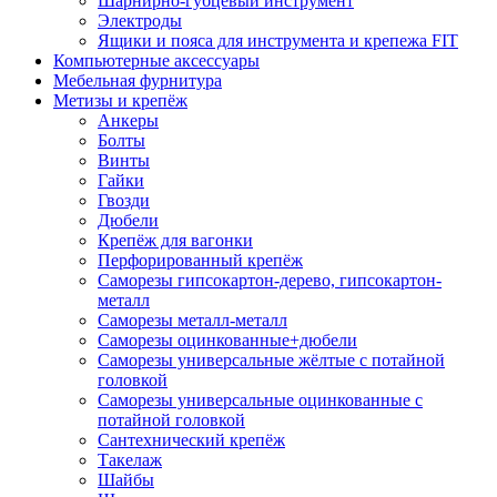
Шарнирно-губцевый инструмент
Электроды
Ящики и пояса для инструмента и крепежа FIT
Компьютерные аксессуары
Мебельная фурнитура
Метизы и крепёж
Анкеры
Болты
Винты
Гайки
Гвозди
Дюбели
Крепёж для вагонки
Перфорированный крепёж
Саморезы гипсокартон-дерево, гипсокартон-
металл
Саморезы металл-металл
Саморезы оцинкованные+дюбели
Саморезы универсальные жёлтые с потайной
головкой
Саморезы универсальные оцинкованные с
потайной головкой
Сантехнический крепёж
Такелаж
Шайбы