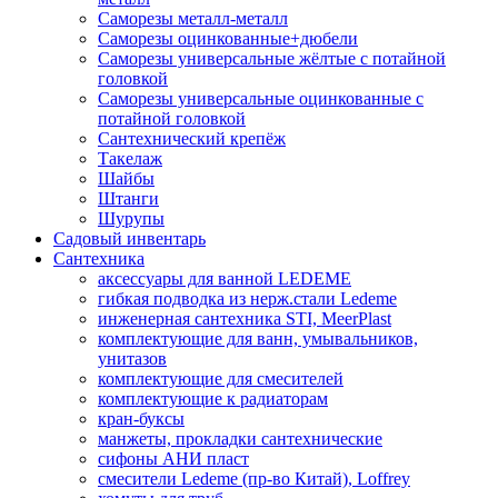
Саморезы металл-металл
Саморезы оцинкованные+дюбели
Саморезы универсальные жёлтые с потайной
головкой
Саморезы универсальные оцинкованные с
потайной головкой
Сантехнический крепёж
Такелаж
Шайбы
Штанги
Шурупы
Садовый инвентарь
Сантехника
аксессуары для ванной LEDEME
гибкая подводка из нерж.стали Ledeme
инженерная сантехника STI, MeerPlast
комплектующие для ванн, умывальников,
унитазов
комплектующие для смесителей
комплектующие к радиаторам
кран-буксы
манжеты, прокладки сантехнические
сифоны АНИ пласт
смесители Ledeme (пр-во Китай), Loffrey