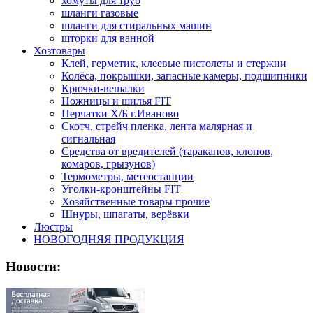
хомуты для труб
шланги газовые
шланги для стиральных машин
шторки для ванной
Хозтовары
Клей, герметик, клеевые пистолеты и стержни
Колёса, покрышки, запасные камеры, подшипники
Крючки-вешалки
Ножницы и шилья FIT
Перчатки Х/Б г.Иваново
Скотч, стрейч пленка, лента малярная и
сигнальная
Средства от вредителей (тараканов, клопов,
комаров, грызунов)
Термометры, метеостанции
Уголки-кронштейны FIT
Хозяйственные товары прочие
Шнуры, шпагаты, верёвки
Люстры
НОВОГОДНЯЯ ПРОДУКЦИЯ
Новости: