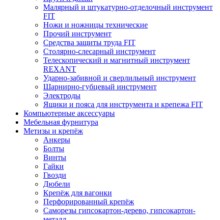
Малярный и штукатурно-отделочный инструмент
FIT
Ножи и ножницы технические
Прочий инструмент
Средства защиты труда FIT
Столярно-слесарный инструмент
Телескопический и магнитный инструмент
REXANT
Ударно-забивной и сверлильный инструмент
Шарнирно-губцевый инструмент
Электроды
Ящики и пояса для инструмента и крепежа FIT
Компьютерные аксессуары
Мебельная фурнитура
Метизы и крепёж
Анкеры
Болты
Винты
Гайки
Гвозди
Дюбели
Крепёж для вагонки
Перфорированный крепёж
Саморезы гипсокартон-дерево, гипсокартон-
металл