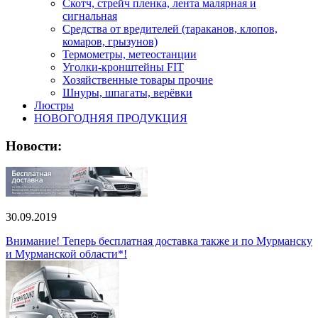
Скотч, стрейч пленка, лента малярная и
сигнальная
Средства от вредителей (тараканов, клопов,
комаров, грызунов)
Термометры, метеостанции
Уголки-кронштейны FIT
Хозяйственные товары прочие
Шнуры, шпагаты, верёвки
Люстры
НОВОГОДНЯЯ ПРОДУКЦИЯ
Новости:
30.09.2019
Внимание! Теперь бесплатная доставка также и по Мурманску
и Мурманской области*!