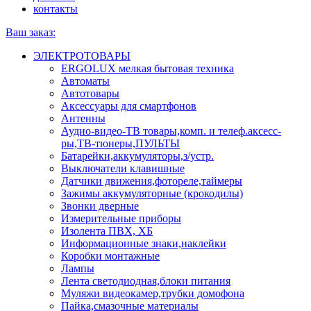
контакты
Ваш заказ:
ЭЛЕКТРОТОВАРЫ
ERGOLUX мелкая бытовая техника
Автоматы
Автотовары
Аксессуары для смартфонов
Антенны
Аудио-видео-ТВ товары,комп. и телеф.аксесс-
ры,ТВ-тюнеры,ПУЛЬТЫ
Батарейки,аккумуляторы,з/устр.
Выключатели клавишные
Датчики движения,фотореле,таймеры
Зажимы аккумуляторные (крокодилы)
Звонки дверные
Измерительные приборы
Изолента ПВХ, ХБ
Информационные знаки,наклейки
Коробки монтажные
Лампы
Лента светодиодная,блоки питания
Муляжи видеокамер,трубки домофона
Пайка,смазочные материалы