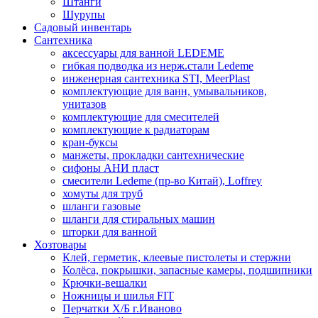
Штанги
Шурупы
Садовый инвентарь
Сантехника
аксессуары для ванной LEDEME
гибкая подводка из нерж.стали Ledeme
инженерная сантехника STI, MeerPlast
комплектующие для ванн, умывальников,
унитазов
комплектующие для смесителей
комплектующие к радиаторам
кран-буксы
манжеты, прокладки сантехнические
сифоны АНИ пласт
смесители Ledeme (пр-во Китай), Loffrey
хомуты для труб
шланги газовые
шланги для стиральных машин
шторки для ванной
Хозтовары
Клей, герметик, клеевые пистолеты и стержни
Колёса, покрышки, запасные камеры, подшипники
Крючки-вешалки
Ножницы и шилья FIT
Перчатки Х/Б г.Иваново