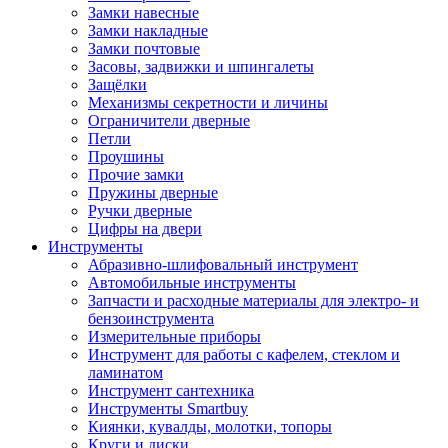
Замки навесные
Замки накладные
Замки почтовые
Засовы, задвижки и шпингалеты
Защёлки
Механизмы секретности и личины
Ограничители дверные
Петли
Проушины
Прочие замки
Пружины дверные
Ручки дверные
Цифры на двери
Инструменты
Абразивно-шлифовальный инструмент
Автомобильные инструменты
Запчасти и расходные материалы для электро- и
бензоинструмента
Измерительные приборы
Инструмент для работы с кафелем, стеклом и
ламинатом
Инструмент сантехника
Инструменты Smartbuy
Киянки, кувалды, молотки, топоры
Круги и диски