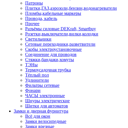
Патроны
Плитки,ГАЗ,аэрозоли,бензин,водонагреватели
Пломбы,кабельные маркеры
Провода, кабель
Прочее
Разъёмы силовые DEKraft, Smartbuy
Розетки,выключатели,вилки,колодки
Светильники
Сетевые переходники,разветвители
Скобы электроустановочные
Соединение для проводов
Стяжки,бандажи,хомуты
ТЭНы
Термоусадочная трубка
Тёплый пол
Удлинители
Фильтры сетевые
Фонари
ЧАСЫ электронные
Шнуры электрические
Щитки для автоматов
Замки и дверная фурнитура
Всё для окон
Замки велосипедные
Замки врезные