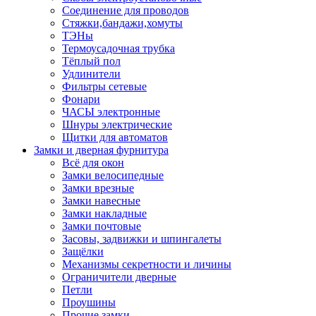
Соединение для проводов
Стяжки,бандажи,хомуты
ТЭНы
Термоусадочная трубка
Тёплый пол
Удлинители
Фильтры сетевые
Фонари
ЧАСЫ электронные
Шнуры электрические
Щитки для автоматов
Замки и дверная фурнитура
Всё для окон
Замки велосипедные
Замки врезные
Замки навесные
Замки накладные
Замки почтовые
Засовы, задвижки и шпингалеты
Защёлки
Механизмы секретности и личины
Ограничители дверные
Петли
Проушины
Прочие замки